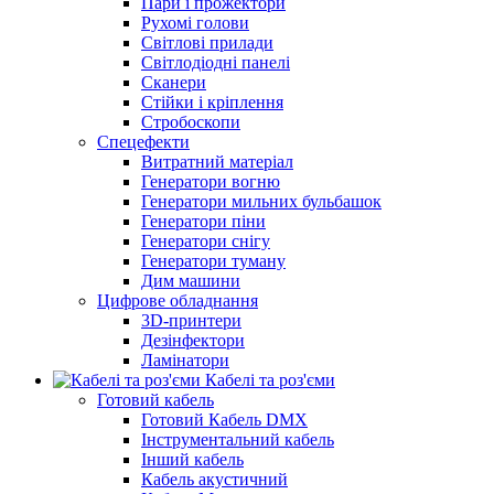
Пари і прожектори
Рухомі голови
Світлові прилади
Світлодіодні панелі
Сканери
Стійки і кріплення
Стробоскопи
Спецефекти
Витратний матеріал
Генератори вогню
Генератори мильних бульбашок
Генератори піни
Генератори снігу
Генератори туману
Дим машини
Цифрове обладнання
3D-принтери
Дезінфектори
Ламінатори
Кабелі та роз'єми
Готовий кабель
Готовий Кабель DMX
Інструментальний кабель
Інший кабель
Кабель акустичний