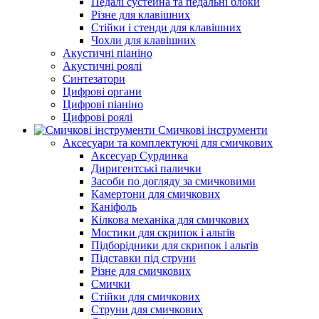
Педалі сустейна та педальні блоки
Різне для клавішних
Стійки і стенди для клавішних
Чохли для клавішних
Акустичні піаніно
Акустичні роялі
Синтезатори
Цифрові органи
Цифрові піаніно
Цифрові роялі
Смичкові інструменти
Аксесуари та комплектуючі для смичкових
Аксесуар Сурдинка
Диригентські палички
Засоби по догляду за смичковими
Камертони для смичкових
Каніфоль
Кілкова механіка для смичкових
Мостики для скрипок і альтів
Підборiдники для скрипок і альтів
Підставки під струни
Різне для смичкових
Смички
Стійки для смичкових
Струни для смичкових