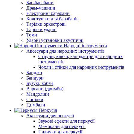
Бас-барабани
Драм-машини
Електронні барабани
Колотушки для барабанів
Тарілки оркестрові
Тарілки ударні
Томи
Ударні установки акустичні
Народні інструменти
Аксесуари для народних інструментів
Струни, ключі, каподастри для народних
інструментів
Чохли і стійки для народних інструментів
Банджо
Бандури
Бузукі, кобзи
Варгани (дримби)
Мандоліни
Сопілки
Цимбали
Перкусія
Аксесуари для перкусії
Звукові ефекти для перкусії
Мембрани для перкусії
Палички для перкусії