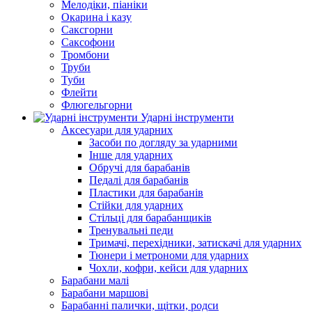
Мелодіки, піаніки
Окарина і казу
Саксгорни
Саксофони
Тромбони
Труби
Туби
Флейти
Флюгельгорни
Ударні інструменти
Аксесуари для ударних
Засоби по догляду за ударними
Інше для ударних
Обручі для барабанів
Педалі для барабанів
Пластики для барабанів
Стійки для ударних
Стільці для барабанщиків
Тренувальні педи
Тримачі, перехідники, затискачі для ударних
Тюнери і метрономи для ударних
Чохли, кофри, кейси для ударних
Барабани малі
Барабани маршові
Барабанні палички, щітки, родси