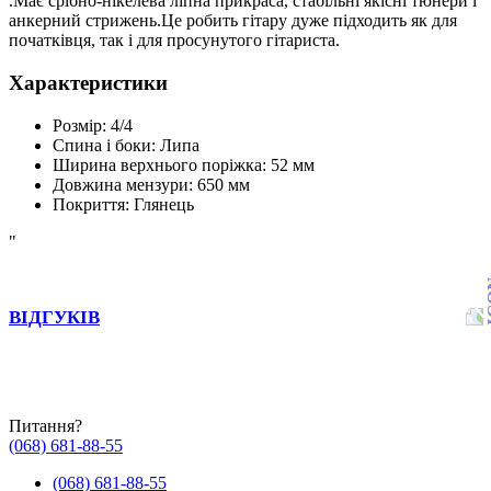
.Має срібно-нікелева ліпна прикраса, стабільні якісні тюнери і
анкерний стрижень.Це робить гітару дуже підходить як для
початківця, так і для просунутого гітариста.
Характеристики
Розмір: 4/4
Спина і боки: Липа
Ширина верхнього поріжка: 52 мм
Довжина мензури: 650 мм
Покриття: Глянець
"
ВІДГУКІВ
Питання?
(068) 681-88-55
(068) 681-88-55