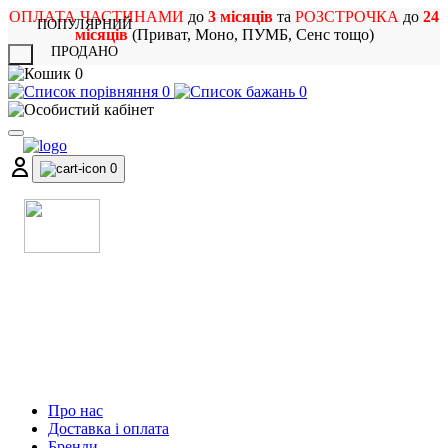
ОПЛАТА ЧАСТИНАМИ
до
3 місяців
та
РОЗСТРОЧКА
до
24
ПОПУЛЯРНИЙ
місяців
(Приват, Моно, ПУМБ, Сенс тощо)
ПРОДАНО
X
0
0
0
0
МАГАЗИН
МУЗИЧНИХ ІНСТРУМЕНТІВ
ТА РОК АТРИБУТИКИ
Про нас
Доставка і оплата
Бренди