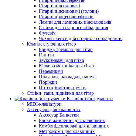
Гітарні педалі ефектів
Гітарні підсилювачі
Гітарні підсилювачі (голови)
Гітарні процесори ефектів
Лампи для лампових підсилювачів
Стійки для гітарного обладнання
Футсвіч
Чохли і кейси для гітарного обладнання
Комплектуючі для гітар
Бриджі, тремоло для гітар
Гвинти
Звукознімачі для гітар
Кілкова механіка для гітар
Перемикачі
Пікгарди, накладки, панелі
Поріжки
Потенціометри, ручки
Стійки, гаки, підніжки для гітар
Клавішні інструменти
MIDI-клавіатури
Аксесуари для клавішних
Аксесуар Банкетки
Блоки живлення для клавішних
Комбопідсилювачі для клавішних
Метрономи для клавішних