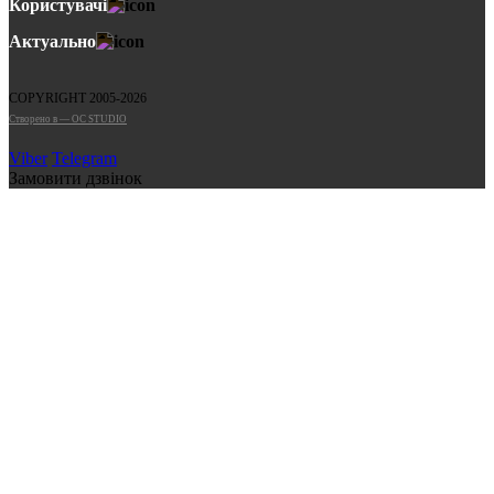
Користувачі
Актуально
COPYRIGHT 2005-2026
Cтворено в — OC STUDIO
Viber
Telegram
Замовити дзвінок