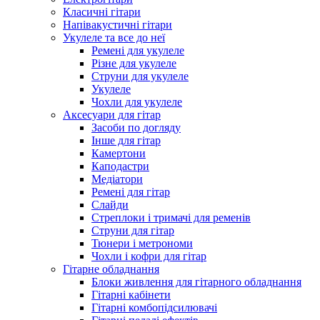
Класичні гітари
Напівакустичні гітари
Укулеле та все до неї
Ремені для укулеле
Різне для укулеле
Струни для укулеле
Укулеле
Чохли для укулеле
Аксесуари для гітар
Засоби по догляду
Інше для гітар
Камертони
Каподастри
Медіатори
Ремені для гітар
Слайди
Стреплоки і тримачі для ременів
Струни для гітар
Тюнери і метрономи
Чохли і кофри для гітар
Гітарне обладнання
Блоки живлення для гітарного обладнання
Гітарні кабінети
Гітарні комбопідсилювачі