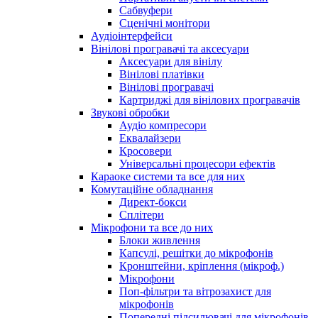
Сабвуфери
Сценічні монітори
Аудіоінтерфейси
Вінілові програвачі та аксесуари
Аксесуари для вінілу
Вінілові платівки
Вінілові програвачі
Картриджі для вінілових програвачів
Звукові обробки
Аудіо компресори
Еквалайзери
Кросовери
Універсальні процесори ефектів
Караоке системи та все для них
Комутаційне обладнання
Директ-бокси
Сплітери
Мікрофони та все до них
Блоки живлення
Капсулі, решітки до мікрофонів
Кронштейни, кріплення (мікроф.)
Мікрофони
Поп-фільтри та вітрозахист для
мікрофонів
Попередні підсилювачі для мікрофонів