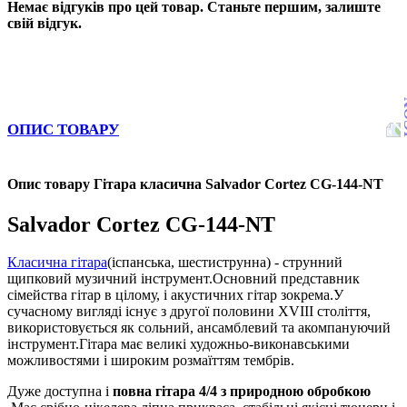
Немає відгуків про цей товар. Станьте першим, залиште
свій відгук.
ОПИС ТОВАРУ
Опис товару Гітара класична Salvador Cortez CG-144-NT
Salvador Cortez CG-144-NT
Класична гітара
(іспанська, шестиструнна) - струнний
щипковий музичний інструмент.Основний представник
сімейства гітар в цілому, і акустичних гітар зокрема.У
сучасному вигляді існує з другої половини XVIII століття,
використовується як сольний, ансамблевий та акомпануючий
інструмент.Гітара має великі художньо-виконавськими
можливостями і широким розмаїттям тембрів.
Дуже доступна і
повна гітара 4/4 з природною обробкою