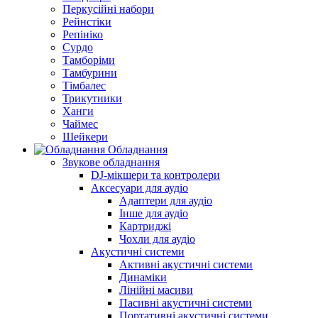
Перкусійні набори
Рейнстіки
Репініко
Сурдо
Тамборіми
Тамбурини
Тімбалес
Трикутники
Ханги
Чаймес
Шейкери
Обладнання
Звукове обладнання
DJ-мікшери та контролери
Аксесуари для аудіо
Адаптери для аудіо
Інше для аудіо
Картриджі
Чохли для аудіо
Акустичні системи
Активні акустичні системи
Динаміки
Лінійні масиви
Пасивні акустичні системи
Портативні акустичні системи