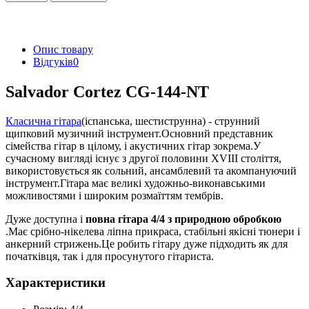
Опис товару
Відгуків
0
Salvador Cortez CG-144-NT
Класична гітара
(іспанська, шестиструнна) - струнний
щипковий музичний інструмент.Основний представник
сімейства гітар в цілому, і акустичних гітар зокрема.У
сучасному вигляді існує з другої половини XVIII століття,
використовується як сольний, ансамблевий та акомпануючий
інструмент.Гітара має великі художньо-виконавськими
можливостями і широким розмаїттям тембрів.
Дуже доступна і
повна гітара 4/4 з природною обробкою
.Має срібно-нікелева ліпна прикраса, стабільні якісні тюнери і
анкерний стрижень.Це робить гітару дуже підходить як для
початківця, так і для просунутого гітариста.
Характеристики