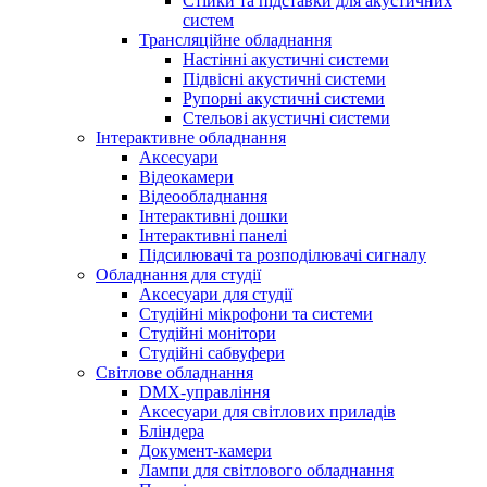
Стійки та підставки для акустичних
систем
Трансляційне обладнання
Настінні акустичні системи
Підвісні акустичні системи
Рупорні акустичні системи
Стельові акустичні системи
Інтерактивне обладнання
Аксесуари
Відеокамери
Відеообладнання
Інтерактивні дошки
Інтерактивні панелі
Підсилювачі та розподілювачі сигналу
Обладнання для студії
Аксесуари для студії
Студійні мікрофони та системи
Студійні монітори
Студійні сабвуфери
Світлове обладнання
DMX-управління
Аксесуари для світлових приладів
Бліндера
Документ-камери
Лампи для світлового обладнання