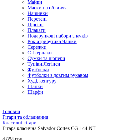
Майки
Маски на обличчя
Нашивки
Перстені
Пірсінг
Плакати
Подарункові набори значків
Рок-атрибутика Чашки
Сережки
Стікерпаки
Сумки та шопери
Туніки,Легінси
Футболки
Футболки з довгим рукавом
Худі, кенгуру
Шапки
Шарфи
Головна
Гітари та обладнання
Класичні гітари
Гітара класична Salvador Cortez CG-144-NT
4 854 грн