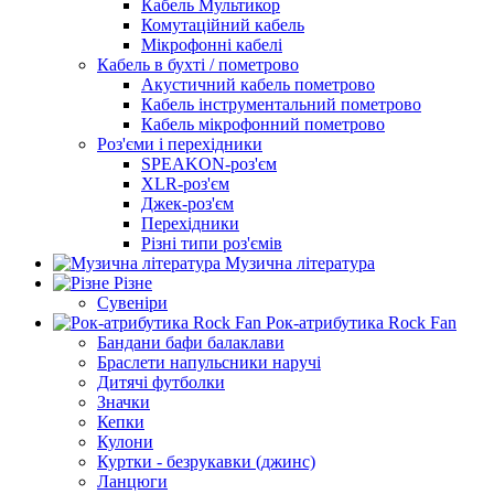
Кабель Мультикор
Комутаційний кабель
Мікрофонні кабелі
Кабель в бухті / пометрово
Акустичний кабель пометрово
Кабель інструментальний пометрово
Кабель мікрофонний пометрово
Роз'єми і перехідники
SPEAKON-роз'єм
XLR-роз'єм
Джек-роз'єм
Перехідники
Різні типи роз'ємів
Музична література
Різне
Сувеніри
Рок-атрибутика Rock Fan
Бандани бафи балаклави
Браслети напульсники наручі
Дитячі футболки
Значки
Кепки
Кулони
Куртки - безрукавки (джинс)
Ланцюги