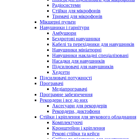
Радіосистеми
Стійки для мікрофонів
Тримачі для мікрофонів
Мікшерні пульти
Навушники і гарнітури
Амбушюри
Бездротові навушники
Кабелі та перехідники для навушників
Навушники мініатюрні
Навушники накладні спеціалізовані
Насадки для навушників
Підсилювачі для навушників
Хедсети
Підсилювачі потужності
Програвачі
Медіапрогравачі
Програмне забезпечення
Рекордери і все до них
Аксесуари для рекордерів
Рекордери, диктофони
Стійки і кріплення для звукового обладнання
Комплектуючі
Кронштейни і кріплення
Рекові стійки та кейси