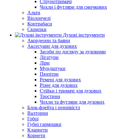
Струнотримачі
Чохли і футляри для смичкових
Альти
Віолончелі
Контрабаси
Скрипки
Духові інструменти
Акордеони та баяни
Аксесуари для духових
Засоби по догляду за духовими
Лігатури
Ліри
Мундштуки
Пюпітри
Ремені для духових
Різне для духових
Стійки і тримачі для духових
Тростини
Чохли та футляри для духових
Блок-флейта і пеннівістл
Валторни
Гобої
Губні гармошки
Кларнети
Корнети