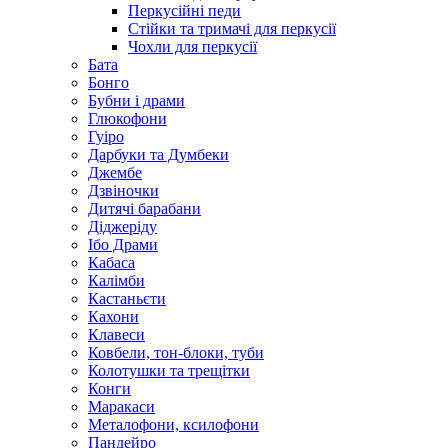
Перкусійні педи
Стійки та тримачі для перкусії
Чохли для перкусії
Бата
Бонго
Бубни і драми
Глюкофони
Гуіро
Дарбуки та Думбеки
Джембе
Дзвіночки
Дитячі барабани
Діджеріду
Ібо Драми
Кабаса
Калімби
Кастаньєти
Кахони
Клавеси
Ковбели, тон-блоки, туби
Колотушки та трещітки
Конги
Маракаси
Металофони, ксилофони
Пандейро