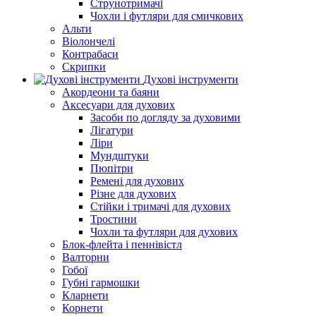
Струнотримачі
Чохли і футляри для смичкових
Альти
Віолончелі
Контрабаси
Скрипки
Духові інструменти
Акордеони та баяни
Аксесуари для духових
Засоби по догляду за духовими
Лігатури
Ліри
Мундштуки
Пюпітри
Ремені для духових
Різне для духових
Стійки і тримачі для духових
Тростини
Чохли та футляри для духових
Блок-флейта і пеннівістл
Валторни
Гобої
Губні гармошки
Кларнети
Корнети