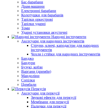
Бас-барабани
Драм-машини
Електронні барабани
Колотушки для барабанів
Тарілки оркестрові
Тарілки ударні
Томи
Ударні установки акустичні
Народні інструменти
Аксесуари для народних інструментів
Струни, ключі, каподастри для народних
інструментів
Чохли і стійки для народних інструментів
Банджо
Бандури
Бузукі, кобзи
Варгани (дримби)
Мандоліни
Сопілки
Цимбали
Перкусія
Аксесуари для перкусії
Звукові ефекти для перкусії
Мембрани для перкусії
Палички для перкусії