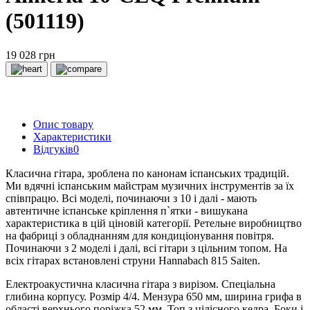
(501119)
19 028 грн
Опис товару
Характеристики
Відгуків
0
Класична гітара, зроблена по канонам іспанських традицій.
Ми вдячні іспанським майстрам музичних інструментів за їх
співпрацю. Всі моделі, починаючи з 10 і далі - мають
автентичне іспанське кріплення п`ятки - вишукана
характеристика в цій ціновій категорії. Ретельне виробництво
на фабриці з обладнанням для кондиціонування повітря.
Починаючи з 2 моделі і далі, всі гітари з цільним топом. На
всіх гітарах встановлені струни Hannabach 815 Saiten.
Електроакустична класична гітара з вирізом. Спеціальна
глибина корпусу. Розмір 4/4. Мензура 650 мм, ширина грифа в
області верхнього поріжка 52 мм. Топ з цілісного кедра. Боки і