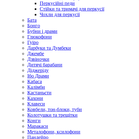
Перкусійні педи
Стійки та тримачі для перкусії
Чохли для перкусії
Бата
Бонго
Бубни і драми
Глюкофони
Гуіро
Дарбуки та Думбеки
Джембе
Дзвіночки
Дитячі барабани
Діджеріду
Ібо Драми
Кабаса
Калімби
Кастаньєти
Кахони
Клавеси
Ковбели, тон-блоки, туби
Колотушки та трещітки
Конги
Маракаси
Металофони, ксилофони
Пандейро