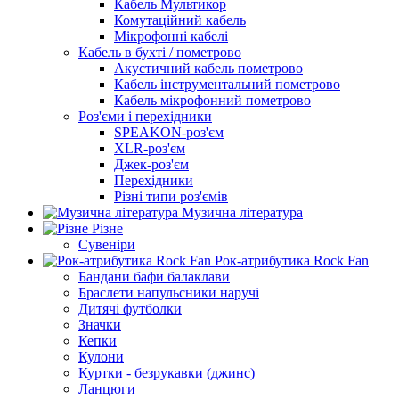
Кабель Мультикор
Комутаційний кабель
Мікрофонні кабелі
Кабель в бухті / пометрово
Акустичний кабель пометрово
Кабель інструментальний пометрово
Кабель мікрофонний пометрово
Роз'єми і перехідники
SPEAKON-роз'єм
XLR-роз'єм
Джек-роз'єм
Перехідники
Різні типи роз'ємів
Музична література
Різне
Сувеніри
Рок-атрибутика Rock Fan
Бандани бафи балаклави
Браслети напульсники наручі
Дитячі футболки
Значки
Кепки
Кулони
Куртки - безрукавки (джинс)
Ланцюги