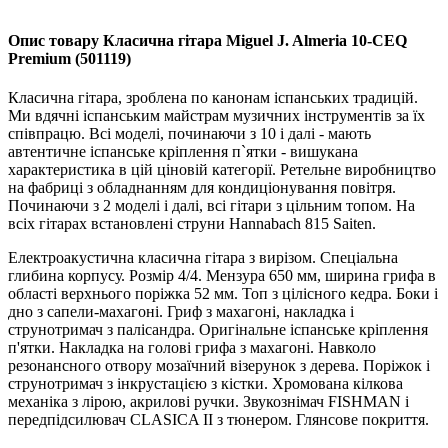
Опис товару Класична гітара Miguel J. Almeria 10-CEQ
Premium (501119)
Класична гітара, зроблена по канонам іспанських традицій.
Ми вдячні іспанським майстрам музичних інструментів за їх
співпрацю. Всі моделі, починаючи з 10 і далі - мають
автентичне іспанське кріплення п`ятки - вишукана
характеристика в цій ціновій категорії. Ретельне виробництво
на фабриці з обладнанням для кондиціонування повітря.
Починаючи з 2 моделі і далі, всі гітари з цільним топом. На
всіх гітарах встановлені струни Hannabach 815 Saiten.
Електроакустична класична гітара з вирізом. Спеціальна
глибина корпусу. Розмір 4/4. Мензура 650 мм, ширина грифа в
області верхнього поріжка 52 мм. Топ з цілісного кедра. Боки і
дно з сапели-махагоні. Гриф з махагоні, накладка і
струнотримач з палісандра. Оригінальне іспанське кріплення
п'ятки. Накладка на голові грифа з махагоні. Навколо
резонансного отвору мозаїчний візерунок з дерева. Поріжок і
струнотримач з інкрустацією з кістки. Хромована кілкова
механіка з лірою, акрилові ручки. Звукознімач FISHMAN і
передпідсилювач CLASICA II з тюнером. Глянсове покриття.