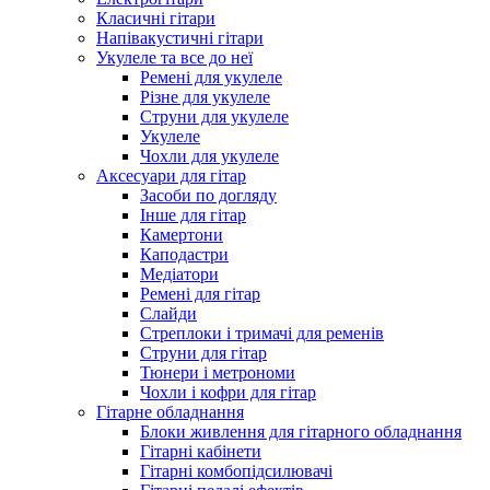
Класичні гітари
Напівакустичні гітари
Укулеле та все до неї
Ремені для укулеле
Різне для укулеле
Струни для укулеле
Укулеле
Чохли для укулеле
Аксесуари для гітар
Засоби по догляду
Інше для гітар
Камертони
Каподастри
Медіатори
Ремені для гітар
Слайди
Стреплоки і тримачі для ременів
Струни для гітар
Тюнери і метрономи
Чохли і кофри для гітар
Гітарне обладнання
Блоки живлення для гітарного обладнання
Гітарні кабінети
Гітарні комбопідсилювачі