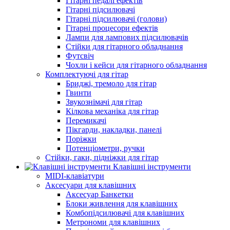
Гітарні педалі ефектів
Гітарні підсилювачі
Гітарні підсилювачі (голови)
Гітарні процесори ефектів
Лампи для лампових підсилювачів
Стійки для гітарного обладнання
Футсвіч
Чохли і кейси для гітарного обладнання
Комплектуючі для гітар
Бриджі, тремоло для гітар
Гвинти
Звукознімачі для гітар
Кілкова механіка для гітар
Перемикачі
Пікгарди, накладки, панелі
Поріжки
Потенціометри, ручки
Стійки, гаки, підніжки для гітар
Клавішні інструменти
MIDI-клавіатури
Аксесуари для клавішних
Аксесуар Банкетки
Блоки живлення для клавішних
Комбопідсилювачі для клавішних
Метрономи для клавішних