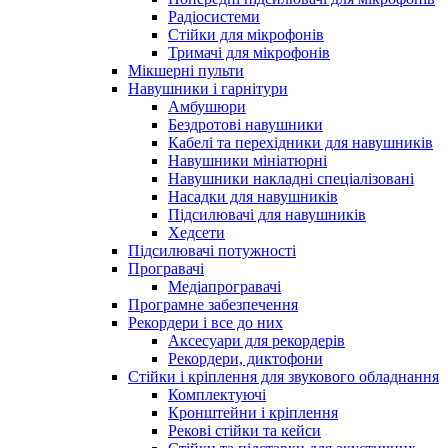
Радіосистеми
Стійки для мікрофонів
Тримачі для мікрофонів
Мікшерні пульти
Навушники і гарнітури
Амбушюри
Бездротові навушники
Кабелі та перехідники для навушників
Навушники мініатюрні
Навушники накладні спеціалізовані
Насадки для навушників
Підсилювачі для навушників
Хедсети
Підсилювачі потужності
Програвачі
Медіапрогравачі
Програмне забезпечення
Рекордери і все до них
Аксесуари для рекордерів
Рекордери, диктофони
Стійки і кріплення для звукового обладнання
Комплектуючі
Кронштейни і кріплення
Рекові стійки та кейси