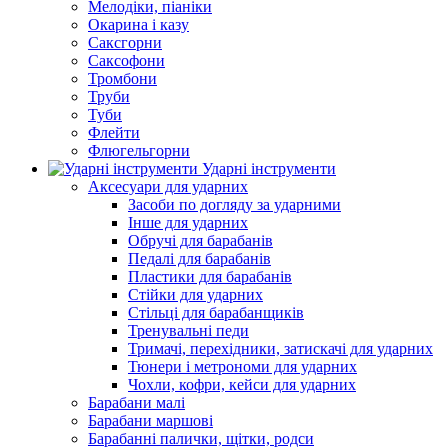
Мелодіки, піаніки
Окарина і казу
Саксгорни
Саксофони
Тромбони
Труби
Туби
Флейти
Флюгельгорни
Ударні інструменти
Аксесуари для ударних
Засоби по догляду за ударними
Інше для ударних
Обручі для барабанів
Педалі для барабанів
Пластики для барабанів
Стійки для ударних
Стільці для барабанщиків
Тренувальні педи
Тримачі, перехідники, затискачі для ударних
Тюнери і метрономи для ударних
Чохли, кофри, кейси для ударних
Барабани малі
Барабани маршові
Барабанні палички, щітки, родси