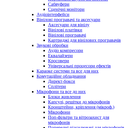
Сабвуфери
Сценічні монітори
Аудіоінтерфейси
Вінілові програвачі та аксесуари
Аксесуари для вінілу
Вінілові платівки
Вінілові програвачі
Картриджі для вінілових програвачів
Звукові обробки
Аудіо компресори
Еквалайзери
Кросовери
Універсальні процесори ефектів
Караоке системи та все для них
Комутаційне обладнання
Директ-бокси
Сплітери
Мікрофони та все до них
Блоки живлення
Капсулі, решітки до мікрофонів
Кронштейни, кріплення (мікроф.)
Мікрофони
Поп-фільтри та вітрозахист для
мікрофонів
Попередні підсилювачі для мікрофонів