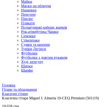
Майки
Маски на обличчя
Нашивки
Перстені
Пірсінг
Плакати
Подарункові набори значків
Рок-атрибутика Чашки
Сережки
Стікерпаки
Сумки та шопери
Туніки,Легінси
Футболки
Футболки з довгим рукавом
Худі, кенгуру
Шапки
Шарфи
Головна
Гітари та обладнання
Класичні гітари
Класична гітара Miguel J. Almeria 10-CEQ Premium (501119)
19 028 грн