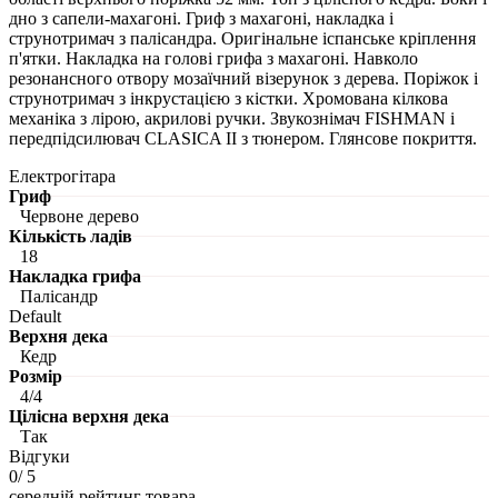
дно з сапели-махагоні. Гриф з махагоні, накладка і
струнотримач з палісандра. Оригінальне іспанське кріплення
п'ятки. Накладка на голові грифа з махагоні. Навколо
резонансного отвору мозаїчний візерунок з дерева. Поріжок і
струнотримач з інкрустацією з кістки. Хромована кілкова
механіка з лірою, акрилові ручки. Звукознімач FISHMAN і
передпідсилювач CLASICA II з тюнером. Глянсове покриття.
Електрогітара
Гриф
Червоне дерево
Кількість ладів
18
Накладка грифа
Палісандр
Default
Верхня дека
Кедр
Розмір
4/4
Цілісна верхня дека
Так
Відгуки
0
/ 5
середній рейтинг товара