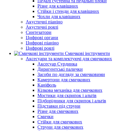
Педалі сустейна та педальні блоки
Різне для клавішних
Стійки і стенди для клавішних
Чохли для клавішних
Акустичні піаніно
Акустичні роялі
Синтезатори
Цифрові органи
Цифрові піаніно
Цифрові роялі
Смичкові інструменти
Аксесуари та комплектуючі для смичкових
Аксесуар Сурдинка
Диригентські палички
Засоби по догляду за смичковими
Камертони для смичкових
Каніфоль
Кілкова механіка для смичкових
Мостики для скрипок і альтів
Підборiдники для скрипок і альтів
Підставки під струни
Різне для смичкових
Смички
Стійки для смичкових
Струни для смичкових