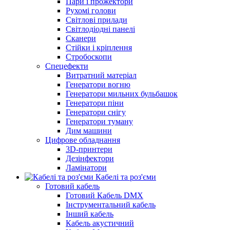
Пари і прожектори
Рухомі голови
Світлові прилади
Світлодіодні панелі
Сканери
Стійки і кріплення
Стробоскопи
Спецефекти
Витратний матеріал
Генератори вогню
Генератори мильних бульбашок
Генератори піни
Генератори снігу
Генератори туману
Дим машини
Цифрове обладнання
3D-принтери
Дезінфектори
Ламінатори
Кабелі та роз'єми
Готовий кабель
Готовий Кабель DMX
Інструментальний кабель
Інший кабель
Кабель акустичний