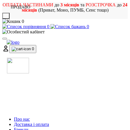
ОПЛАТА ЧАСТИНАМИ
до
3 місяців
та
РОЗСТРОЧКА
до
24
ПРОДАНО
місяців
(Приват, Моно, ПУМБ, Сенс тощо)
X
0
0
0
0
МАГАЗИН
МУЗИЧНИХ ІНСТРУМЕНТІВ
ТА РОК АТРИБУТИКИ
Про нас
Доставка і оплата
Бренди