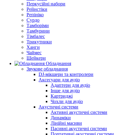
Перкусійні набори
Рейнстіки
Репініко
Сурдо
Тамборіми
Тамбурини
Тімбалес
Трикутники
Ханги
Чаймес
Шейкери
Обладнання
Звукове обладнання
DJ-мікшери та контролери
Аксесуари для аудіо
Адаптери для аудіо
Інше для аудіо
Картриджі
Чохли для аудіо
Акустичні системи
Активні акустичні системи
Динаміки
Лінійні масиви
Пасивні акустичні системи
Портативні акустичні системи