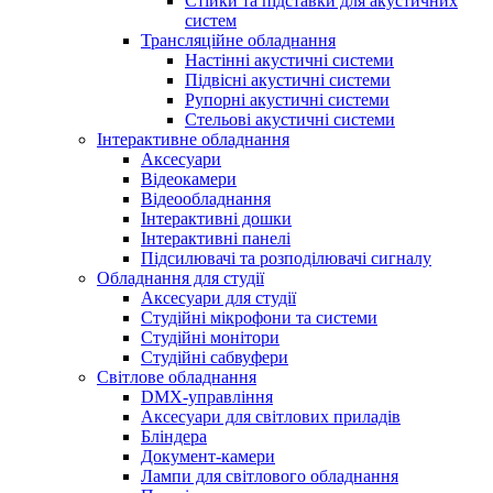
Стійки та підставки для акустичних
систем
Трансляційне обладнання
Настінні акустичні системи
Підвісні акустичні системи
Рупорні акустичні системи
Стельові акустичні системи
Інтерактивне обладнання
Аксесуари
Відеокамери
Відеообладнання
Інтерактивні дошки
Інтерактивні панелі
Підсилювачі та розподілювачі сигналу
Обладнання для студії
Аксесуари для студії
Студійні мікрофони та системи
Студійні монітори
Студійні сабвуфери
Світлове обладнання
DMX-управління
Аксесуари для світлових приладів
Бліндера
Документ-камери
Лампи для світлового обладнання