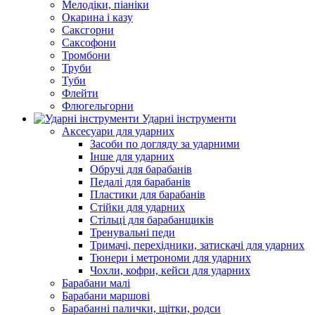
Мелодіки, піаніки
Окарина і казу
Саксгорни
Саксофони
Тромбони
Труби
Туби
Флейти
Флюгельгорни
Ударні інструменти
Аксесуари для ударних
Засоби по догляду за ударними
Інше для ударних
Обручі для барабанів
Педалі для барабанів
Пластики для барабанів
Стійки для ударних
Стільці для барабанщиків
Тренувальні педи
Тримачі, перехідники, затискачі для ударних
Тюнери і метрономи для ударних
Чохли, кофри, кейси для ударних
Барабани малі
Барабани маршові
Барабанні палички, щітки, родси