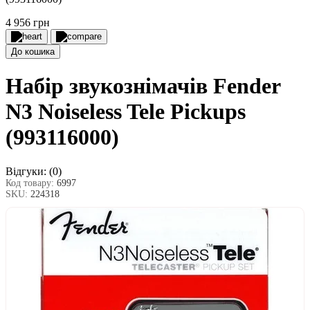
4 956 грн
До кошика
Набір звукознімачів Fender
N3 Noiseless Tele Pickups
(993116000)
Відгуки:
(0)
Код товару:
6997
SKU:
224318