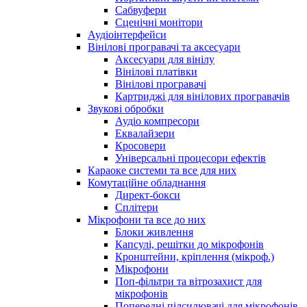
Сабвуфери
Сценічні монітори
Аудіоінтерфейси
Вінілові програвачі та аксесуари
Аксесуари для вінілу
Вінілові платівки
Вінілові програвачі
Картриджі для вінілових програвачів
Звукові обробки
Аудіо компресори
Еквалайзери
Кросовери
Універсальні процесори ефектів
Караоке системи та все для них
Комутаційне обладнання
Директ-бокси
Сплітери
Мікрофони та все до них
Блоки живлення
Капсулі, решітки до мікрофонів
Кронштейни, кріплення (мікроф.)
Мікрофони
Поп-фільтри та вітрозахист для
мікрофонів
Попередні підсилювачі для мікрофонів