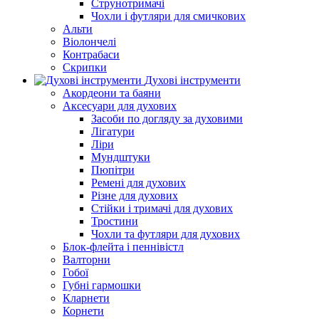
Струнотримачі
Чохли і футляри для смичкових
Альти
Віолончелі
Контрабаси
Скрипки
Духові інструменти
Акордеони та баяни
Аксесуари для духових
Засоби по догляду за духовими
Лігатури
Ліри
Мундштуки
Пюпітри
Ремені для духових
Різне для духових
Стійки і тримачі для духових
Тростини
Чохли та футляри для духових
Блок-флейта і пеннівістл
Валторни
Гобої
Губні гармошки
Кларнети
Корнети