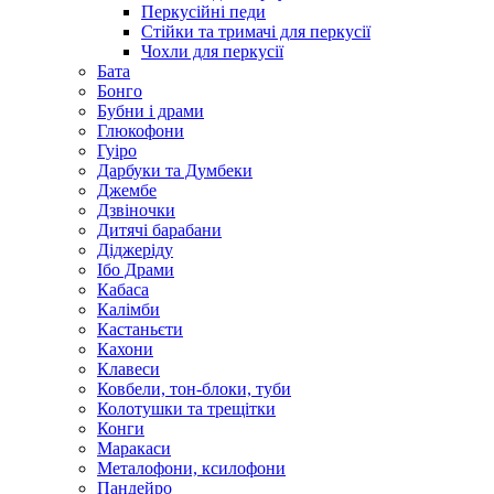
Перкусійні педи
Стійки та тримачі для перкусії
Чохли для перкусії
Бата
Бонго
Бубни і драми
Глюкофони
Гуіро
Дарбуки та Думбеки
Джембе
Дзвіночки
Дитячі барабани
Діджеріду
Ібо Драми
Кабаса
Калімби
Кастаньєти
Кахони
Клавеси
Ковбели, тон-блоки, туби
Колотушки та трещітки
Конги
Маракаси
Металофони, ксилофони
Пандейро