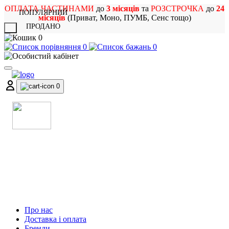
ОПЛАТА ЧАСТИНАМИ
до
3 місяців
та
РОЗСТРОЧКА
до
24
ПОПУЛЯРНИЙ
місяців
(Приват, Моно, ПУМБ, Сенс тощо)
ПРОДАНО
X
0
0
0
0
МАГАЗИН
МУЗИЧНИХ ІНСТРУМЕНТІВ
ТА РОК АТРИБУТИКИ
Про нас
Доставка і оплата
Бренди