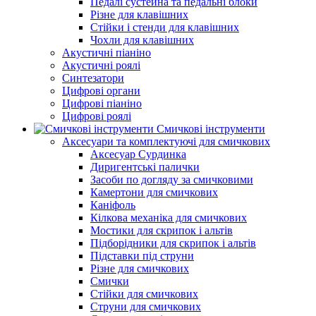
Педалі сустейна та педальні блоки
Різне для клавішних
Стійки і стенди для клавішних
Чохли для клавішних
Акустичні піаніно
Акустичні роялі
Синтезатори
Цифрові органи
Цифрові піаніно
Цифрові роялі
Смичкові інструменти
Аксесуари та комплектуючі для смичкових
Аксесуар Сурдинка
Диригентські палички
Засоби по догляду за смичковими
Камертони для смичкових
Каніфоль
Кілкова механіка для смичкових
Мостики для скрипок і альтів
Підборiдники для скрипок і альтів
Підставки під струни
Різне для смичкових
Смички
Стійки для смичкових
Струни для смичкових