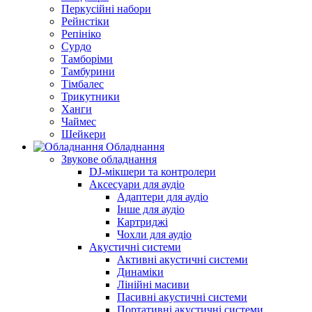
Перкусійні набори
Рейнстіки
Репініко
Сурдо
Тамборіми
Тамбурини
Тімбалес
Трикутники
Ханги
Чаймес
Шейкери
Обладнання
Звукове обладнання
DJ-мікшери та контролери
Аксесуари для аудіо
Адаптери для аудіо
Інше для аудіо
Картриджі
Чохли для аудіо
Акустичні системи
Активні акустичні системи
Динаміки
Лінійні масиви
Пасивні акустичні системи
Портативні акустичні системи