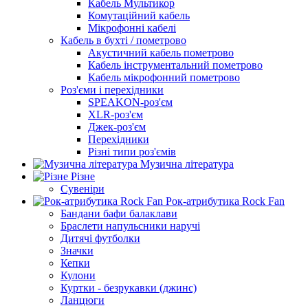
Кабель Мультикор
Комутаційний кабель
Мікрофонні кабелі
Кабель в бухті / пометрово
Акустичний кабель пометрово
Кабель інструментальний пометрово
Кабель мікрофонний пометрово
Роз'єми і перехідники
SPEAKON-роз'єм
XLR-роз'єм
Джек-роз'єм
Перехідники
Різні типи роз'ємів
Музична література
Різне
Сувеніри
Рок-атрибутика Rock Fan
Бандани бафи балаклави
Браслети напульсники наручі
Дитячі футболки
Значки
Кепки
Кулони
Куртки - безрукавки (джинс)
Ланцюги