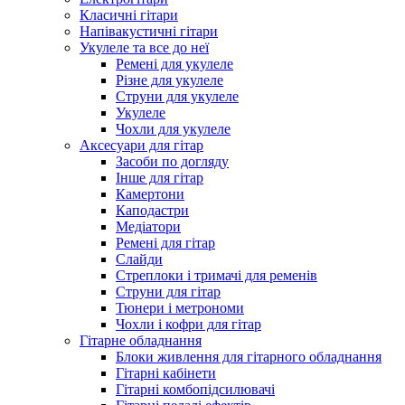
Класичні гітари
Напівакустичні гітари
Укулеле та все до неї
Ремені для укулеле
Різне для укулеле
Струни для укулеле
Укулеле
Чохли для укулеле
Аксесуари для гітар
Засоби по догляду
Інше для гітар
Камертони
Каподастри
Медіатори
Ремені для гітар
Слайди
Стреплоки і тримачі для ременів
Струни для гітар
Тюнери і метрономи
Чохли і кофри для гітар
Гітарне обладнання
Блоки живлення для гітарного обладнання
Гітарні кабінети
Гітарні комбопідсилювачі