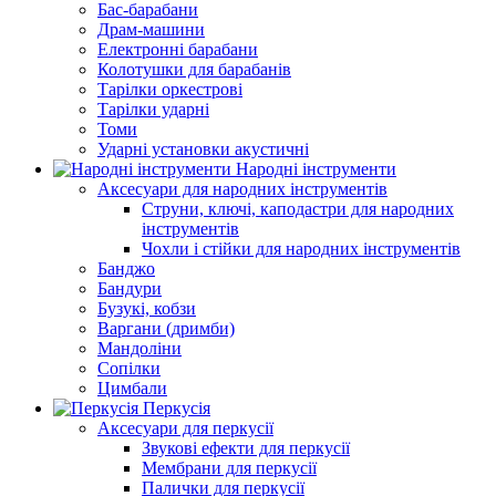
Бас-барабани
Драм-машини
Електронні барабани
Колотушки для барабанів
Тарілки оркестрові
Тарілки ударні
Томи
Ударні установки акустичні
Народні інструменти
Аксесуари для народних інструментів
Струни, ключі, каподастри для народних
інструментів
Чохли і стійки для народних інструментів
Банджо
Бандури
Бузукі, кобзи
Варгани (дримби)
Мандоліни
Сопілки
Цимбали
Перкусія
Аксесуари для перкусії
Звукові ефекти для перкусії
Мембрани для перкусії
Палички для перкусії