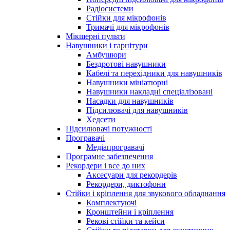
Радіосистеми
Стійки для мікрофонів
Тримачі для мікрофонів
Мікшерні пульти
Навушники і гарнітури
Амбушюри
Бездротові навушники
Кабелі та перехідники для навушників
Навушники мініатюрні
Навушники накладні спеціалізовані
Насадки для навушників
Підсилювачі для навушників
Хедсети
Підсилювачі потужності
Програвачі
Медіапрогравачі
Програмне забезпечення
Рекордери і все до них
Аксесуари для рекордерів
Рекордери, диктофони
Стійки і кріплення для звукового обладнання
Комплектуючі
Кронштейни і кріплення
Рекові стійки та кейси