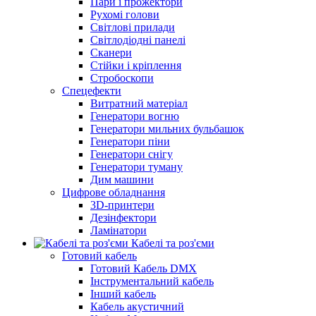
Пари і прожектори
Рухомі голови
Світлові прилади
Світлодіодні панелі
Сканери
Стійки і кріплення
Стробоскопи
Спецефекти
Витратний матеріал
Генератори вогню
Генератори мильних бульбашок
Генератори піни
Генератори снігу
Генератори туману
Дим машини
Цифрове обладнання
3D-принтери
Дезінфектори
Ламінатори
Кабелі та роз'єми
Готовий кабель
Готовий Кабель DMX
Інструментальний кабель
Інший кабель
Кабель акустичний