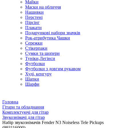
Майки
Маски на обличчя
Нашивки
Перстені
Пірсінг
Плакати
Подарункові набори значків
Рок-атрибутика Чашки
Сережки
Стікерпаки
Сумки та шопери
Туніки,Легінси
Футболки
Футболки з довгим рукавом
Худі, кенгуру
Шапки
Шарфи
Головна
Гітари та обладнання
Комплектуючі для гітар
Звукознімачі для гітар
Набір звукознімачів Fender N3 Noiseless Tele Pickups
(993116000)