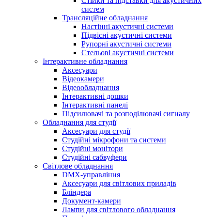
Стійки та підставки для акустичних
систем
Трансляційне обладнання
Настінні акустичні системи
Підвісні акустичні системи
Рупорні акустичні системи
Стельові акустичні системи
Інтерактивне обладнання
Аксесуари
Відеокамери
Відеообладнання
Інтерактивні дошки
Інтерактивні панелі
Підсилювачі та розподілювачі сигналу
Обладнання для студії
Аксесуари для студії
Студійні мікрофони та системи
Студійні монітори
Студійні сабвуфери
Світлове обладнання
DMX-управління
Аксесуари для світлових приладів
Бліндера
Документ-камери
Лампи для світлового обладнання