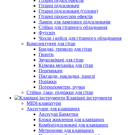
Гітарні педалі ефектів
Гітарні підсилювачі
Гітарні підсилювачі (голови)
Гітарні процесори ефектів
Лампи для лампових підсилювачів
Стійки для гітарного обладнання
Футсвіч
Чохли і кейси для гітарного обладнання
Комплектуючі для гітар
Бриджі, тремоло для гітар
Гвинти
Звукознімачі для гітар
Кілкова механіка для гітар
Перемикачі
Пікгарди, накладки, панелі
Поріжки
Потенціометри, ручки
Стійки, гаки, підніжки для гітар
Клавішні інструменти
MIDI-клавіатури
Аксесуари для клавішних
Аксесуар Банкетки
Блоки живлення для клавішних
Комбопідсилювачі для клавішних
Метрономи для клавішних