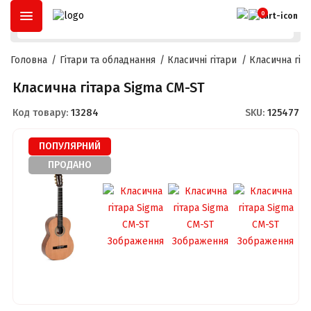
ОПЛАТА ЧАСТИНАМИ
ДО
3 МІСЯЦІВ
ТА
РОЗСТРОЧКА
ДО
2
0
Головна
Гітари та обладнання
Класичні гітари
Класична гіт
Класична гітара Sigma CM-ST
Код товару:
13284
SKU:
125477
ПОПУЛЯРНИЙ
ПРОДАНО