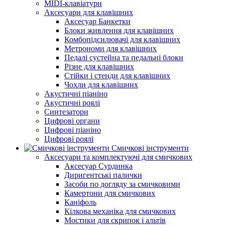
MIDI-клавіатури
Аксесуари для клавішних
Аксесуар Банкетки
Блоки живлення для клавішних
Комбопідсилювачі для клавішних
Метрономи для клавішних
Педалі сустейна та педальні блоки
Різне для клавішних
Стійки і стенди для клавішних
Чохли для клавішних
Акустичні піаніно
Акустичні роялі
Синтезатори
Цифрові органи
Цифрові піаніно
Цифрові роялі
Смичкові інструменти
Аксесуари та комплектуючі для смичкових
Аксесуар Сурдинка
Диригентські палички
Засоби по догляду за смичковими
Камертони для смичкових
Каніфоль
Кілкова механіка для смичкових
Мостики для скрипок і альтів