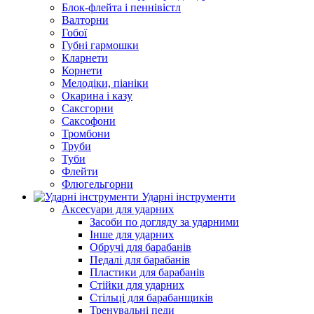
Блок-флейта і пеннівістл
Валторни
Гобої
Губні гармошки
Кларнети
Корнети
Мелодіки, піаніки
Окарина і казу
Саксгорни
Саксофони
Тромбони
Труби
Туби
Флейти
Флюгельгорни
Ударні інструменти
Аксесуари для ударних
Засоби по догляду за ударними
Інше для ударних
Обручі для барабанів
Педалі для барабанів
Пластики для барабанів
Стійки для ударних
Стільці для барабанщиків
Тренувальні педи