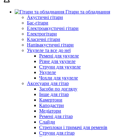
Гітари та обладнання
Акустичні гітари
Бас-гітари
Електроакустичні гітари
Електрогітари
Класичні гітари
Напівакустичні гітари
Укулеле та все до неї
Ремені для укулеле
Різне для укулеле
Струни для укулеле
Укулеле
Чохли для укулеле
Аксесуари для гітар
Засоби по догляду
Інше для гітар
Камертони
Каподастри
Медіатори
Ремені для гітар
Слайди
Стреплоки і тримачі для ременів
Струни для гітар