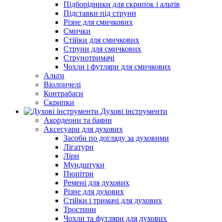
Підборiдники для скрипок і альтів
Підставки під струни
Різне для смичкових
Смички
Стійки для смичкових
Струни для смичкових
Струнотримачі
Чохли і футляри для смичкових
Альти
Віолончелі
Контрабаси
Скрипки
Духові інструменти
Акордеони та баяни
Аксесуари для духових
Засоби по догляду за духовими
Лігатури
Ліри
Мундштуки
Пюпітри
Ремені для духових
Різне для духових
Стійки і тримачі для духових
Тростини
Чохли та футляри для духових