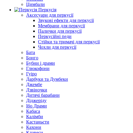
Цимбали
Перкусія
Аксесуари для перкусії
Звукові ефекти для перкусії
Мембрани для перкусії
Палички для перкусії
Перкусійні педи
Стійки та тримачі для перкусії
Чохли для перкусії
Бата
Бонго
Бубни і драми
Глюкофони
Гуіро
Дарбуки та Думбеки
Джембе
Дзвіночки
Дитячі барабани
Діджеріду
Ібо Драми
Кабаса
Калімби
Кастаньєти
Кахони
Клавеси