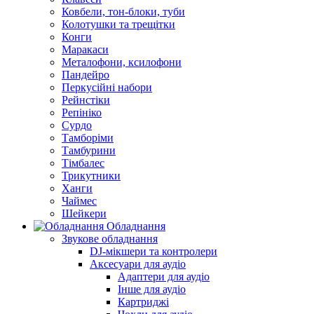
Ковбели, тон-блоки, туби
Колотушки та трещітки
Конги
Маракаси
Металофони, ксилофони
Пандейро
Перкусійні набори
Рейнстіки
Репініко
Сурдо
Тамборіми
Тамбурини
Тімбалес
Трикутники
Ханги
Чаймес
Шейкери
Обладнання
Звукове обладнання
DJ-мікшери та контролери
Аксесуари для аудіо
Адаптери для аудіо
Інше для аудіо
Картриджі