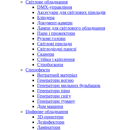
Світлове обладнання
DMX-управління
Аксесуари для світлових приладів
Бліндера
Документ-камери
Лампи для світлового обладнання
Пари і прожектори
Рухомі голови
Світлові прилади
Світлодіодні панелі
Сканери
Стійки і кріплення
Стробоскопи
Спецефекти
Витратний матеріал
Генератори вогню
Генератори мильних бульбашок
Генератори піни
Генератори снігу
Генератори туману
Дим машини
Цифрове обладнання
3D-принтери
Дезінфектори
Ламінатори