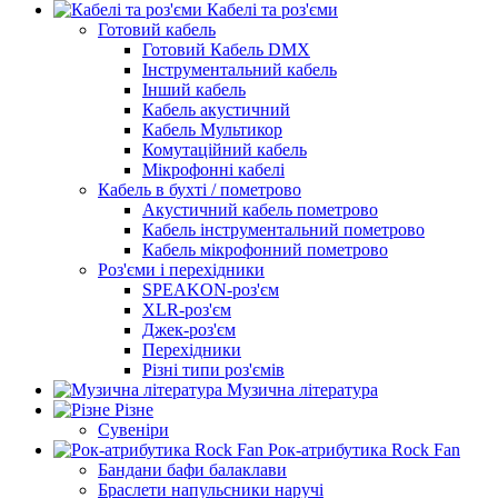
Кабелі та роз'єми
Готовий кабель
Готовий Кабель DMX
Інструментальний кабель
Інший кабель
Кабель акустичний
Кабель Мультикор
Комутаційний кабель
Мікрофонні кабелі
Кабель в бухті / пометрово
Акустичний кабель пометрово
Кабель інструментальний пометрово
Кабель мікрофонний пометрово
Роз'єми і перехідники
SPEAKON-роз'єм
XLR-роз'єм
Джек-роз'єм
Перехідники
Різні типи роз'ємів
Музична література
Різне
Сувеніри
Рок-атрибутика Rock Fan
Бандани бафи балаклави
Браслети напульсники наручі