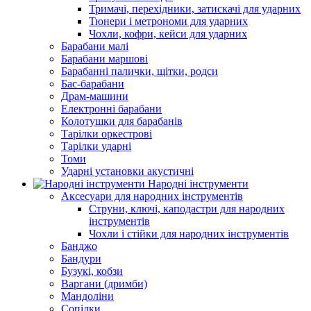
Тримачі, перехідники, затискачі для ударних
Тюнери і метрономи для ударних
Чохли, кофри, кейси для ударних
Барабани малі
Барабани маршові
Барабанні палички, щітки, родси
Бас-барабани
Драм-машини
Електронні барабани
Колотушки для барабанів
Тарілки оркестрові
Тарілки ударні
Томи
Ударні установки акустичні
Народні інструменти
Аксесуари для народних інструментів
Струни, ключі, каподастри для народних
інструментів
Чохли і стійки для народних інструментів
Банджо
Бандури
Бузукі, кобзи
Варгани (дримби)
Мандоліни
Сопілки