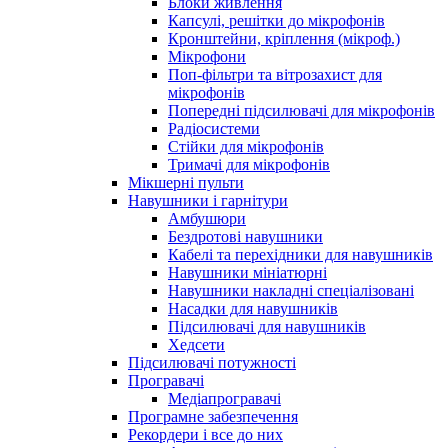
Блоки живлення
Капсулі, решітки до мікрофонів
Кронштейни, кріплення (мікроф.)
Мікрофони
Поп-фільтри та вітрозахист для
мікрофонів
Попередні підсилювачі для мікрофонів
Радіосистеми
Стійки для мікрофонів
Тримачі для мікрофонів
Мікшерні пульти
Навушники і гарнітури
Амбушюри
Бездротові навушники
Кабелі та перехідники для навушників
Навушники мініатюрні
Навушники накладні спеціалізовані
Насадки для навушників
Підсилювачі для навушників
Хедсети
Підсилювачі потужності
Програвачі
Медіапрогравачі
Програмне забезпечення
Рекордери і все до них