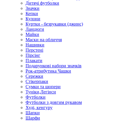
Дитячі футболки
Значки
Кепки
Кулони
Куртки - безрукавки (джинс)
Ланцюги
Майки
Маски на обличчя
Нашивки
Перстені
Пірсінг
Плакати
Подарункові набори значків
Рок-атрибутика Чашки
Сережки
Стікерпаки
Сумки та шопери
Туніки,Легінси
Футболки
Футболки з довгим рукавом
Худі, кенгуру
Шапки
Шарфи