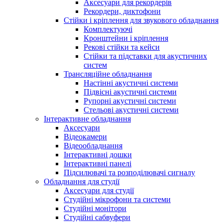
Аксесуари для рекордерів
Рекордери, диктофони
Стійки і кріплення для звукового обладнання
Комплектуючі
Кронштейни і кріплення
Рекові стійки та кейси
Стійки та підставки для акустичних
систем
Трансляційне обладнання
Настінні акустичні системи
Підвісні акустичні системи
Рупорні акустичні системи
Стельові акустичні системи
Інтерактивне обладнання
Аксесуари
Відеокамери
Відеообладнання
Інтерактивні дошки
Інтерактивні панелі
Підсилювачі та розподілювачі сигналу
Обладнання для студії
Аксесуари для студії
Студійні мікрофони та системи
Студійні монітори
Студійні сабвуфери