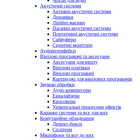
Чохли для аудіо
Акустичні системи
Активні акустичні системи
Динаміки
Лінійні масиви
Пасивні акустичні системи
Портативні акустичні системи
Сабвуфери
Сценічні монітори
Аудіоінтерфейси
Вінілові програвачі та аксесуари
Аксесуари для вінілу
Вінілові платівки
Вінілові програвачі
Картриджі для вінілових програвачів
Звукові обробки
Аудіо компресори
Еквалайзери
Кросовери
Універсальні процесори ефектів
Караоке системи та все для них
Комутаційне обладнання
Директ-бокси
Сплітери
Мікрофони та все до них