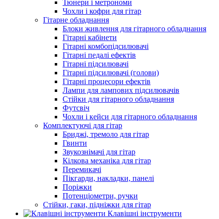
Тюнери і метрономи
Чохли і кофри для гітар
Гітарне обладнання
Блоки живлення для гітарного обладнання
Гітарні кабінети
Гітарні комбопідсилювачі
Гітарні педалі ефектів
Гітарні підсилювачі
Гітарні підсилювачі (голови)
Гітарні процесори ефектів
Лампи для лампових підсилювачів
Стійки для гітарного обладнання
Футсвіч
Чохли і кейси для гітарного обладнання
Комплектуючі для гітар
Бриджі, тремоло для гітар
Гвинти
Звукознімачі для гітар
Кілкова механіка для гітар
Перемикачі
Пікгарди, накладки, панелі
Поріжки
Потенціометри, ручки
Стійки, гаки, підніжки для гітар
Клавішні інструменти