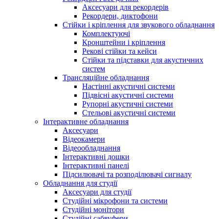
Аксесуари для рекордерів
Рекордери, диктофони
Стійки і кріплення для звукового обладнання
Комплектуючі
Кронштейни і кріплення
Рекові стійки та кейси
Стійки та підставки для акустичних
систем
Трансляційне обладнання
Настінні акустичні системи
Підвісні акустичні системи
Рупорні акустичні системи
Стельові акустичні системи
Інтерактивне обладнання
Аксесуари
Відеокамери
Відеообладнання
Інтерактивні дошки
Інтерактивні панелі
Підсилювачі та розподілювачі сигналу
Обладнання для студії
Аксесуари для студії
Студійні мікрофони та системи
Студійні монітори
Студійні сабвуфери