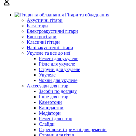
Гітари та обладнання
Акустичні гітари
Бас-гітари
Електроакустичні гітари
Електрогітари
Класичні гітари
Напівакустичні гітари
Укулеле та все до неї
Ремені для укулеле
Різне для укулеле
Струни для укулеле
Укулеле
Чохли для укулеле
Аксесуари для гітар
Засоби по догляду
Інше для гітар
Камертони
Каподастри
Медіатори
Ремені для гітар
Слайди
Стреплоки і тримачі для ременів
Струни для гітар