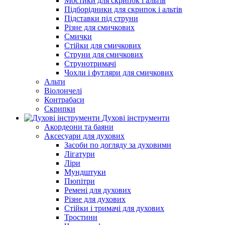
Мостики для скрипок і альтів
Підборiдники для скрипок і альтів
Підставки під струни
Різне для смичкових
Смички
Стійки для смичкових
Струни для смичкових
Струнотримачі
Чохли і футляри для смичкових
Альти
Віолончелі
Контрабаси
Скрипки
Духові інструменти
Акордеони та баяни
Аксесуари для духових
Засоби по догляду за духовими
Лігатури
Ліри
Мундштуки
Пюпітри
Ремені для духових
Різне для духових
Стійки і тримачі для духових
Тростини