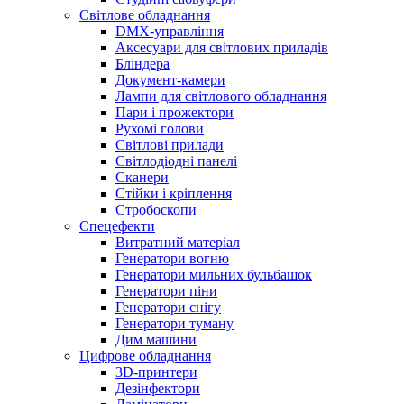
Світлове обладнання
DMX-управління
Аксесуари для світлових приладів
Бліндера
Документ-камери
Лампи для світлового обладнання
Пари і прожектори
Рухомі голови
Світлові прилади
Світлодіодні панелі
Сканери
Стійки і кріплення
Стробоскопи
Спецефекти
Витратний матеріал
Генератори вогню
Генератори мильних бульбашок
Генератори піни
Генератори снігу
Генератори туману
Дим машини
Цифрове обладнання
3D-принтери
Дезінфектори