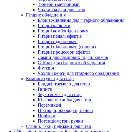
Тюнери і метрономи
Чохли і кофри для гітар
Гітарне обладнання
Блоки живлення для гітарного обладнання
Гітарні кабінети
Гітарні комбопідсилювачі
Гітарні педалі ефектів
Гітарні підсилювачі
Гітарні підсилювачі (голови)
Гітарні процесори ефектів
Лампи для лампових підсилювачів
Стійки для гітарного обладнання
Футсвіч
Чохли і кейси для гітарного обладнання
Комплектуючі для гітар
Бриджі, тремоло для гітар
Гвинти
Звукознімачі для гітар
Кілкова механіка для гітар
Перемикачі
Пікгарди, накладки, панелі
Поріжки
Потенціометри, ручки
Стійки, гаки, підніжки для гітар
Клавішні інструменти