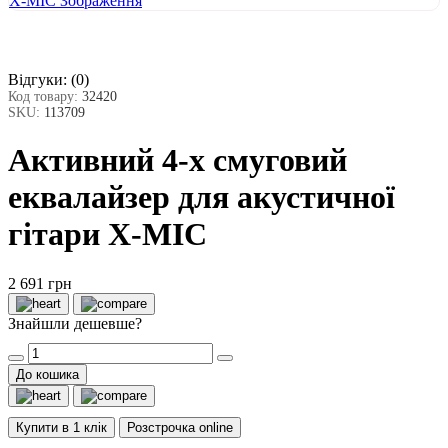
Відгуки:
(0)
Код товару:
32420
SKU:
113709
Активний 4-х смуговий
еквалайзер для акустичної
гітари X-MIC
2 691 грн
Знайшли дешевше?
До кошика
Купити в 1 клік
Розстрочка online