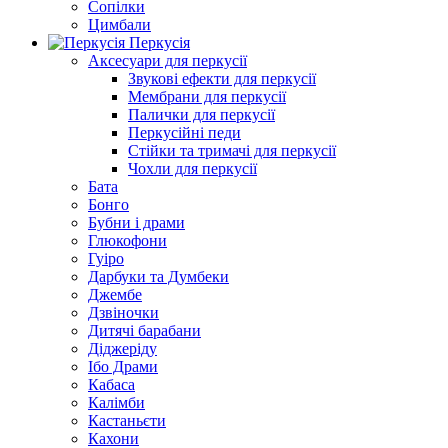
Сопілки
Цимбали
Перкусія
Аксесуари для перкусії
Звукові ефекти для перкусії
Мембрани для перкусії
Палички для перкусії
Перкусійні педи
Стійки та тримачі для перкусії
Чохли для перкусії
Бата
Бонго
Бубни і драми
Глюкофони
Гуіро
Дарбуки та Думбеки
Джембе
Дзвіночки
Дитячі барабани
Діджеріду
Ібо Драми
Кабаса
Калімби
Кастаньєти
Кахони