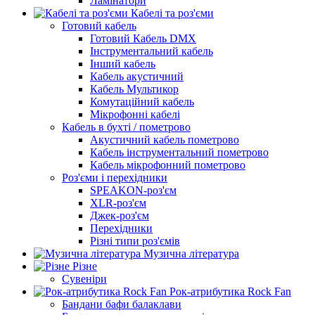
Ламінатори
Кабелі та роз'єми
Готовий кабель
Готовий Кабель DMX
Інструментальний кабель
Інший кабель
Кабель акустичний
Кабель Мультикор
Комутаційний кабель
Мікрофонні кабелі
Кабель в бухті / пометрово
Акустичний кабель пометрово
Кабель інструментальний пометрово
Кабель мікрофонний пометрово
Роз'єми і перехідники
SPEAKON-роз'єм
XLR-роз'єм
Джек-роз'єм
Перехідники
Різні типи роз'ємів
Музична література
Різне
Сувеніри
Рок-атрибутика Rock Fan
Бандани бафи балаклави