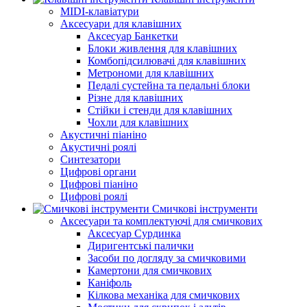
MIDI-клавіатури
Аксесуари для клавішних
Аксесуар Банкетки
Блоки живлення для клавішних
Комбопідсилювачі для клавішних
Метрономи для клавішних
Педалі сустейна та педальні блоки
Різне для клавішних
Стійки і стенди для клавішних
Чохли для клавішних
Акустичні піаніно
Акустичні роялі
Синтезатори
Цифрові органи
Цифрові піаніно
Цифрові роялі
Смичкові інструменти
Аксесуари та комплектуючі для смичкових
Аксесуар Сурдинка
Диригентські палички
Засоби по догляду за смичковими
Камертони для смичкових
Каніфоль
Кілкова механіка для смичкових