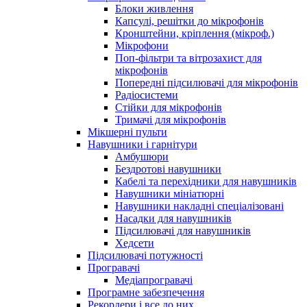
Блоки живлення
Капсулі, решітки до мікрофонів
Кронштейни, кріплення (мікроф.)
Мікрофони
Поп-фільтри та вітрозахист для
мікрофонів
Попередні підсилювачі для мікрофонів
Радіосистеми
Стійки для мікрофонів
Тримачі для мікрофонів
Мікшерні пульти
Навушники і гарнітури
Амбушюри
Бездротові навушники
Кабелі та перехідники для навушників
Навушники мініатюрні
Навушники накладні спеціалізовані
Насадки для навушників
Підсилювачі для навушників
Хедсети
Підсилювачі потужності
Програвачі
Медіапрогравачі
Програмне забезпечення
Рекордери і все до них