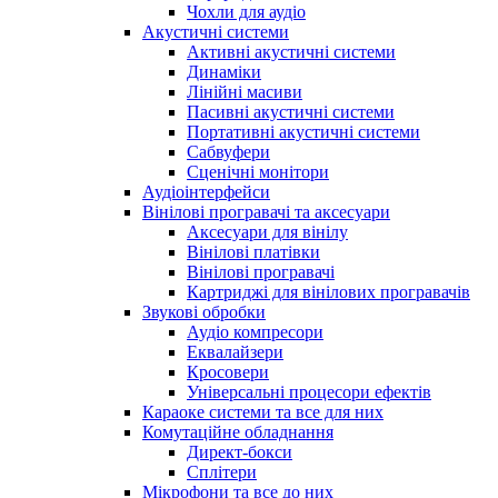
Чохли для аудіо
Акустичні системи
Активні акустичні системи
Динаміки
Лінійні масиви
Пасивні акустичні системи
Портативні акустичні системи
Сабвуфери
Сценічні монітори
Аудіоінтерфейси
Вінілові програвачі та аксесуари
Аксесуари для вінілу
Вінілові платівки
Вінілові програвачі
Картриджі для вінілових програвачів
Звукові обробки
Аудіо компресори
Еквалайзери
Кросовери
Універсальні процесори ефектів
Караоке системи та все для них
Комутаційне обладнання
Директ-бокси
Сплітери
Мікрофони та все до них