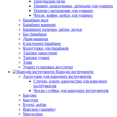
Тренувальні педи
Тримачі, перехідники, затискачі для ударних
Тюнери і метрономи для ударних
Чохли, кофри, кейси для ударних
Барабани малі
Барабани маршові
Барабанні палички, щітки, родси
Бас-барабани
Драм-машини
Електронні барабани
Колотушки для барабанів
Тарілки оркестрові
Тарілки ударні
Томи
Ударні установки акустичні
Народні інструменти
Аксесуари для народних інструментів
Струни, ключі, каподастри для народних
інструментів
Чохли і стійки для народних інструментів
Банджо
Бандури
Бузукі, кобзи
Варгани (дримби)
Мандоліни