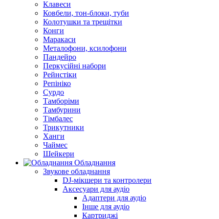
Клавеси
Ковбели, тон-блоки, туби
Колотушки та трещітки
Конги
Маракаси
Металофони, ксилофони
Пандейро
Перкусійні набори
Рейнстіки
Репініко
Сурдо
Тамборіми
Тамбурини
Тімбалес
Трикутники
Ханги
Чаймес
Шейкери
Обладнання
Звукове обладнання
DJ-мікшери та контролери
Аксесуари для аудіо
Адаптери для аудіо
Інше для аудіо
Картриджі