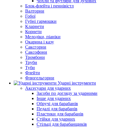
Чохли та футляри для духових
Блок-флейта і пеннівістл
Валторни
Гобої
Губні гармошки
Кларнети
Корнети
Мелодіки, піаніки
Окарина і казу
Саксгорни
Саксофони
Тромбони
Труби
Туби
Флейти
Флюгельгорни
Ударні інструменти
Аксесуари для ударних
Засоби по догляду за ударними
Інше для ударних
Обручі для барабанів
Педалі для барабанів
Пластики для барабанів
Стійки для ударних
Стільці для барабанщиків