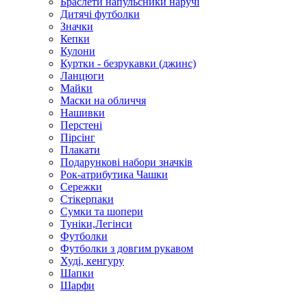
Браслети напульсники наручі
Дитячі футболки
Значки
Кепки
Кулони
Куртки - безрукавки (джинс)
Ланцюги
Майки
Маски на обличчя
Нашивки
Перстені
Пірсінг
Плакати
Подарункові набори значків
Рок-атрибутика Чашки
Сережки
Стікерпаки
Сумки та шопери
Туніки,Легінси
Футболки
Футболки з довгим рукавом
Худі, кенгуру
Шапки
Шарфи