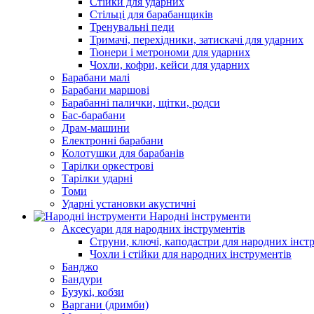
Стійки для ударних
Стільці для барабанщиків
Тренувальні педи
Тримачі, перехідники, затискачі для ударних
Тюнери і метрономи для ударних
Чохли, кофри, кейси для ударних
Барабани малі
Барабани маршові
Барабанні палички, щітки, родси
Бас-барабани
Драм-машини
Електронні барабани
Колотушки для барабанів
Тарілки оркестрові
Тарілки ударні
Томи
Ударні установки акустичні
Народні інструменти
Аксесуари для народних інструментів
Струни, ключі, каподастри для народних інст
Чохли і стійки для народних інструментів
Банджо
Бандури
Бузукі, кобзи
Варгани (дримби)