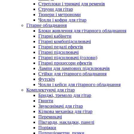
Стреплоки і тримачі для ременів
Струни для гітар
Тюнери і метрономи
Чохли і кофри для гітар
Гітарне обладнання
Блоки живлення для гітарного обладнання
Гітарні кабінети
Гітарні комбопідсилювачі
Гітарні педалі ефектів
Гітарні підсилювачі
Гітарні підсилювачі (голови)
Гітарні процесори ефектів
Лампи для лампових підсилювачів
Стійки для гітарного обладнання
Футсвіч
Чохли і кейси для гітарного обладнання
Комплектуючі для гітар
Бриджі, тремоло для гітар
Гвинти
Звукознімачі для гітар
Кілкова механіка для гітар
Перемикачі
Пікгарди, накладки, панелі
Поріжки
Потенціометри, ручки