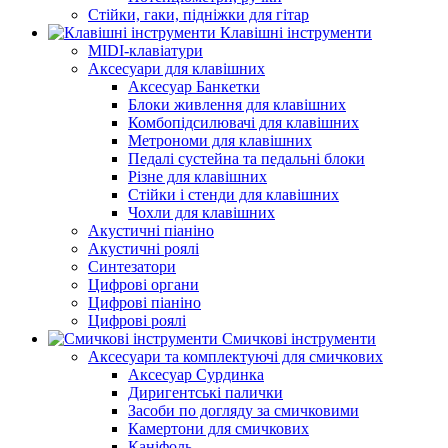
Стійки, гаки, підніжки для гітар
Клавішні інструменти
MIDI-клавіатури
Аксесуари для клавішних
Аксесуар Банкетки
Блоки живлення для клавішних
Комбопідсилювачі для клавішних
Метрономи для клавішних
Педалі сустейна та педальні блоки
Різне для клавішних
Стійки і стенди для клавішних
Чохли для клавішних
Акустичні піаніно
Акустичні роялі
Синтезатори
Цифрові органи
Цифрові піаніно
Цифрові роялі
Смичкові інструменти
Аксесуари та комплектуючі для смичкових
Аксесуар Сурдинка
Диригентські палички
Засоби по догляду за смичковими
Камертони для смичкових
Каніфоль