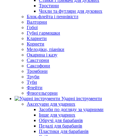
Стійки і тримачі для духових
Тростини
Чохли та футляри для духових
Блок-флейта і пеннівістл
Валторни
Гобої
Губні гармошки
Кларнети
Корнети
Мелодіки, піаніки
Окарина і казу
Саксгорни
Саксофони
Тромбони
Труби
Туби
Флейти
Флюгельгорни
Ударні інструменти
Аксесуари для ударних
Засоби по догляду за ударними
Інше для ударних
Обручі для барабанів
Педалі для барабанів
Пластики для барабанів