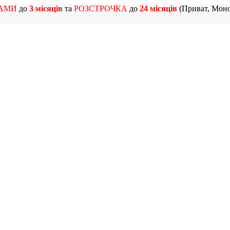
АМИ
до
3 місяців
та
РОЗСТРОЧКА
до
24 місяців
(Приват, Моно