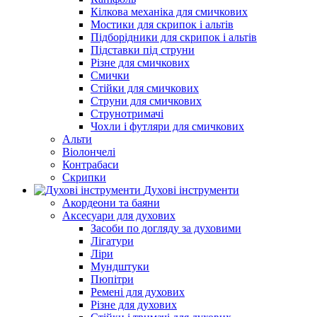
Кілкова механіка для смичкових
Мостики для скрипок і альтів
Підборiдники для скрипок і альтів
Підставки під струни
Різне для смичкових
Смички
Стійки для смичкових
Струни для смичкових
Струнотримачі
Чохли і футляри для смичкових
Альти
Віолончелі
Контрабаси
Скрипки
Духові інструменти
Акордеони та баяни
Аксесуари для духових
Засоби по догляду за духовими
Лігатури
Ліри
Мундштуки
Пюпітри
Ремені для духових
Різне для духових