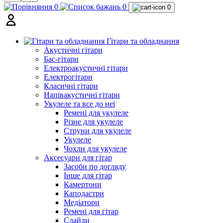
0
0
0
Гітари та обладнання
Акустичні гітари
Бас-гітари
Електроакустичні гітари
Електрогітари
Класичні гітари
Напівакустичні гітари
Укулеле та все до неї
Ремені для укулеле
Різне для укулеле
Струни для укулеле
Укулеле
Чохли для укулеле
Аксесуари для гітар
Засоби по догляду
Інше для гітар
Камертони
Каподастри
Медіатори
Ремені для гітар
Слайди