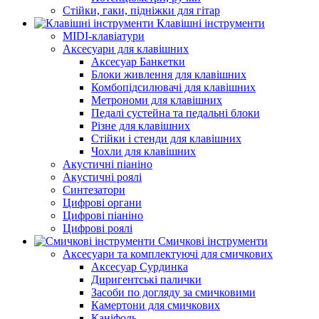
Стійки, гаки, підніжки для гітар
Клавішні інструменти
MIDI-клавіатури
Аксесуари для клавішних
Аксесуар Банкетки
Блоки живлення для клавішних
Комбопідсилювачі для клавішних
Метрономи для клавішних
Педалі сустейна та педальні блоки
Різне для клавішних
Стійки і стенди для клавішних
Чохли для клавішних
Акустичні піаніно
Акустичні роялі
Синтезатори
Цифрові органи
Цифрові піаніно
Цифрові роялі
Смичкові інструменти
Аксесуари та комплектуючі для смичкових
Аксесуар Сурдинка
Диригентські палички
Засоби по догляду за смичковими
Камертони для смичкових
Каніфоль