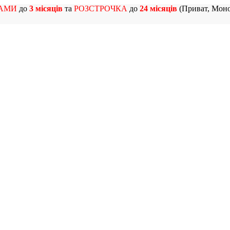
АМИ
до
3 місяців
та
РОЗСТРОЧКА
до
24 місяців
(Приват, Моно