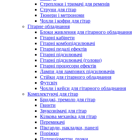
Стреплоки і тримачі для ременів
Струни для гітар
Тюнери і метрономи
Чохли і кофри для гітар
Гітарне обладнання
Блоки живлення для гітарного обладнання
Гітарні кабінети
Гітарні комбопідсилювачі
Гітарні педалі ефектів
Гітарні підсилювачі
Гітарні підсилювачі (голови)
Гітарні процесори ефектів
Лампи для лампових підсилювачів
Стійки для гітарного обладнання
Футсвіч
Чохли і кейси для гітарного обладнання
Комплектуючі для гітар
Бриджі, тремоло для гітар
Гвинти
Звукознімачі для гітар
Кілкова механіка для гітар
Перемикачі
Пікгарди, накладки, панелі
Поріжки
Потенціометри, ручки