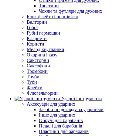
Стійки і тримачі для духових
Тростини
Чохли та футляри для духових
Блок-флейта і пеннівістл
Валторни
Гобої
Губні гармошки
Кларнети
Корнети
Мелодіки, піаніки
Окарина і казу
Саксгорни
Саксофони
Тромбони
Труби
Туби
Флейти
Флюгельгорни
Ударні інструменти
Аксесуари для ударних
Засоби по догляду за ударними
Інше для ударних
Обручі для барабанів
Педалі для барабанів
Пластики для барабанів