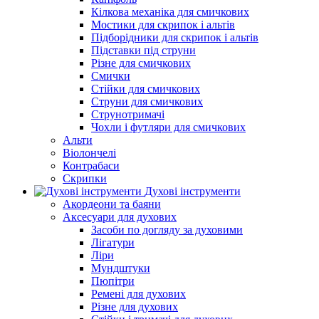
Кілкова механіка для смичкових
Мостики для скрипок і альтів
Підборiдники для скрипок і альтів
Підставки під струни
Різне для смичкових
Смички
Стійки для смичкових
Струни для смичкових
Струнотримачі
Чохли і футляри для смичкових
Альти
Віолончелі
Контрабаси
Скрипки
Духові інструменти
Акордеони та баяни
Аксесуари для духових
Засоби по догляду за духовими
Лігатури
Ліри
Мундштуки
Пюпітри
Ремені для духових
Різне для духових