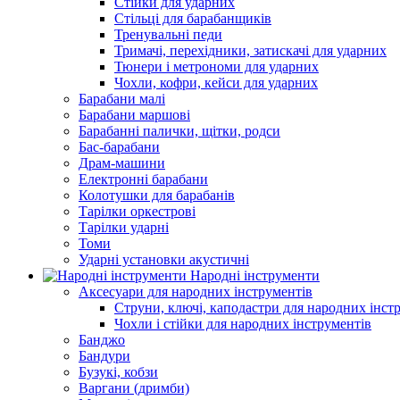
Стійки для ударних
Стільці для барабанщиків
Тренувальні педи
Тримачі, перехідники, затискачі для ударних
Тюнери і метрономи для ударних
Чохли, кофри, кейси для ударних
Барабани малі
Барабани маршові
Барабанні палички, щітки, родси
Бас-барабани
Драм-машини
Електронні барабани
Колотушки для барабанів
Тарілки оркестрові
Тарілки ударні
Томи
Ударні установки акустичні
Народні інструменти
Аксесуари для народних інструментів
Струни, ключі, каподастри для народних інст
Чохли і стійки для народних інструментів
Банджо
Бандури
Бузукі, кобзи
Варгани (дримби)