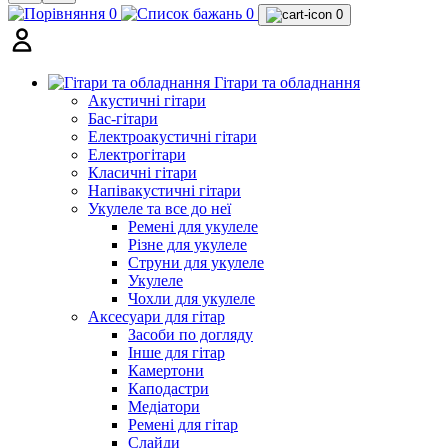
0
0
0
Гітари та обладнання
Акустичні гітари
Бас-гітари
Електроакустичні гітари
Електрогітари
Класичні гітари
Напівакустичні гітари
Укулеле та все до неї
Ремені для укулеле
Різне для укулеле
Струни для укулеле
Укулеле
Чохли для укулеле
Аксесуари для гітар
Засоби по догляду
Інше для гітар
Камертони
Каподастри
Медіатори
Ремені для гітар
Слайди