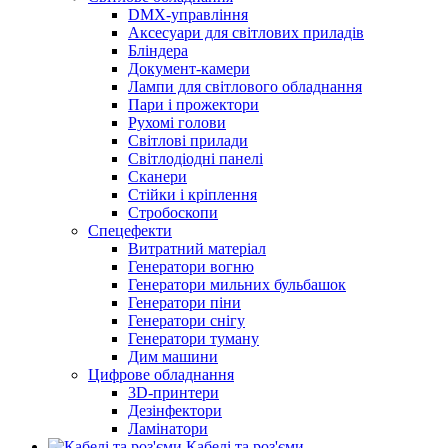
DMX-управління
Аксесуари для світлових приладів
Бліндера
Документ-камери
Лампи для світлового обладнання
Пари і прожектори
Рухомі голови
Світлові прилади
Світлодіодні панелі
Сканери
Стійки і кріплення
Стробоскопи
Спецефекти
Витратний матеріал
Генератори вогню
Генератори мильних бульбашок
Генератори піни
Генератори снігу
Генератори туману
Дим машини
Цифрове обладнання
3D-принтери
Дезінфектори
Ламінатори
Кабелі та роз'єми