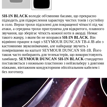
SH-1N BLACK
володіє об'ємними басами, що прекрасно
підходить для підкреслення характеру чистих тонів і сустейну
в соло. Верхи трохи підсилені для покращеної чіткості під час
атаки, а середина трохи приглушена для відкритого, плавного
звучання, що зберігає чіткість кожної ноти в акорді. Немає
такого жанру, з яким би не впорався
SH-1N BLACK
. Він
відмінно працює в парі з SEYMOUR DUNCAN TB-4 JB або з
кастомними звукознімачами, але найкраще звучить з
помірнішими на кшталт SEYMOUR DUNCAN SH-1B. Його
також часто вибирають для телекастерів, що використовують
хамбакер.
SEYMOUR DUNCAN SH-1N BLACK
стандартно
поставляється з нижньою пластиною з нейзильберу з довгими
ніжками, вінтажним кондукторним обплітальним кабелем і
без логотипу.