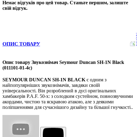
Немає відгуків про цей товар. Станьте першим, залиште
свій відгук.
ОПИС ТОВАРУ
Опис товару Звукознімач Seymour Duncan SH-1N Black
(011101-01-4c)
SEYMOUR DUNCAN SH-1N BLACK
є одним з
найпопулярніших звукознімачів, завдяки своїй
універсальності. Він розроблений в дусі оригінальних
хамбакерів P.A.F. 50-х: з солодким сустейном, повнозвучними
акордами, чистою та яскравою атакою, але з деякими
поліпшеннями для сучаснішого дизайну та більшої гнучкості.
.