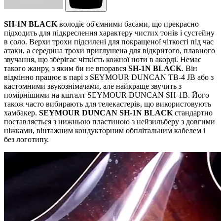
SH-1N BLACK
володіє об'ємними басами, що прекрасно
підходить для підкреслення характеру чистих тонів і сустейну
в соло. Верхи трохи підсилені для покращеної чіткості під час
атаки, а середина трохи приглушена для відкритого, плавного
звучання, що зберігає чіткість кожної ноти в акорді. Немає
такого жанру, з яким би не впорався
SH-1N BLACK
. Він
відмінно працює в парі з SEYMOUR DUNCAN TB-4 JB або з
кастомними звукознімачами, але найкраще звучить з
помірнішими на кшталт SEYMOUR DUNCAN SH-1B. Його
також часто вибирають для телекастерів, що використовують
хамбакер.
SEYMOUR DUNCAN SH-1N BLACK
стандартно
поставляється з нижньою пластиною з нейзильберу з довгими
ніжками, вінтажним кондукторним обплітальним кабелем і
без логотипу.