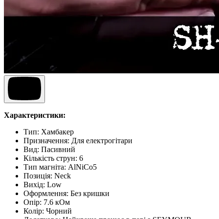
Характеристики:
Тип:
Хамбакер
Призначення
:
Для електрогітари
Вид
:
Пасивний
Кількість струн
:
6
Тип магніта
:
AlNiCo5
Позиція
:
Neck
Вихід
:
Low
Оформлення
:
Без кришки
Опір
:
7.6 кОм
Колір
:
Чорний