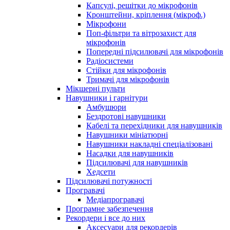
Капсулі, решітки до мікрофонів
Кронштейни, кріплення (мікроф.)
Мікрофони
Поп-фільтри та вітрозахист для
мікрофонів
Попередні підсилювачі для мікрофонів
Радіосистеми
Стійки для мікрофонів
Тримачі для мікрофонів
Мікшерні пульти
Навушники і гарнітури
Амбушюри
Бездротові навушники
Кабелі та перехідники для навушників
Навушники мініатюрні
Навушники накладні спеціалізовані
Насадки для навушників
Підсилювачі для навушників
Хедсети
Підсилювачі потужності
Програвачі
Медіапрогравачі
Програмне забезпечення
Рекордери і все до них
Аксесуари для рекордерів