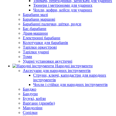
Тримачі, перехідники, затискачі для ударних
Тюнери і метрономи для ударних
Чохли, кофри, кейси для ударних
Барабани малі
Барабани маршові
Барабанні палички, щітки, родси
Бас-барабани
Драм-машини
Електронні барабани
Колотушки для барабанів
Тарілки оркестрові
Тарілки ударні
Томи
Ударні установки акустичні
Народні інструменти
Аксесуари для народних інструментів
Струни, ключі, каподастри для народних
інструментів
Чохли і стійки для народних інструментів
Банджо
Бандури
Бузукі, кобзи
Варгани (дримби)
Мандоліни
Сопілки