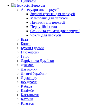
Цимбали
Перкусія
Аксесуари для перкусії
Звукові ефекти для перкусії
Мембрани для перкусії
Палички для перкусії
Перкусійні педи
Стійки та тримачі для перкусії
Чохли для перкусії
Бата
Бонго
Бубни і драми
Глюкофони
Гуіро
Дарбуки та Думбеки
Джембе
Дзвіночки
Дитячі барабани
Діджеріду
Ібо Драми
Кабаса
Калімби
Кастаньєти
Кахони
Клавеси