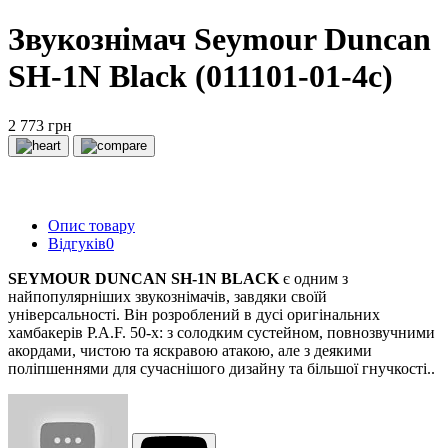
Звукознімач Seymour Duncan
SH-1N Black (011101-01-4c)
2 773 грн
Опис товару
Відгуків
0
SEYMOUR DUNCAN SH-1N BLACK
є одним з
найпопулярніших звукознімачів, завдяки своїй
універсальності. Він розроблений в дусі оригінальних
хамбакерів P.A.F. 50-х: з солодким сустейном, повнозвучними
акордами, чистою та яскравою атакою, але з деякими
поліпшеннями для сучаснішого дизайну та більшої гнучкості.
.