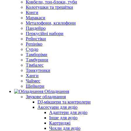
Ковбели, тон-блоки, туби
Колотушки та трещітки
Конги
Маракаси
Металофони, ксилофони
Пандейро
Перкусійні набори
Рейнстіки
Репініко
Сурдо
Тамборіми
Тамбурини
Тімбалес
Трикутники
Ханги
Чаймес
Шейкери
Обладнання
Звукове обладнання
DJ-мікшери та контролери
Аксесуари для аудіо
Адаптери для аудіо
Інше для аудіо
Картриджі
Чохли для аудіо