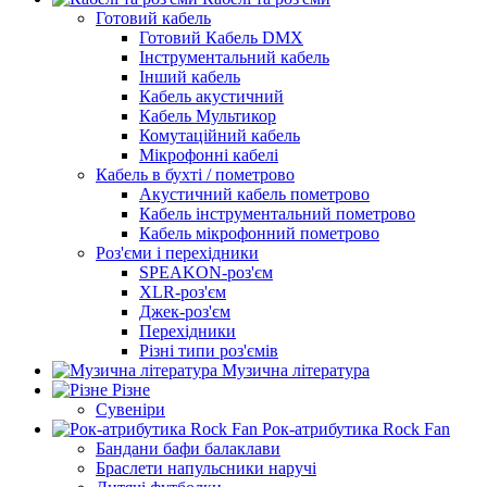
Готовий кабель
Готовий Кабель DMX
Інструментальний кабель
Інший кабель
Кабель акустичний
Кабель Мультикор
Комутаційний кабель
Мікрофонні кабелі
Кабель в бухті / пометрово
Акустичний кабель пометрово
Кабель інструментальний пометрово
Кабель мікрофонний пометрово
Роз'єми і перехідники
SPEAKON-роз'єм
XLR-роз'єм
Джек-роз'єм
Перехідники
Різні типи роз'ємів
Музична література
Різне
Сувеніри
Рок-атрибутика Rock Fan
Бандани бафи балаклави
Браслети напульсники наручі