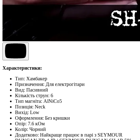
Характеристики:
Тип:
Хамбакер
Призначення
:
Для електрогітари
Вид
:
Пасивний
Кількість струн
:
6
Тип магніта
:
AlNiCo5
Позиція
:
Neck
Вихід
:
Low
Оформлення
:
Без кришки
Опір
:
7.6 кОм
Колір
:
Чорний
Додатково
:
Найкраще працює в парі з SEYMOUR