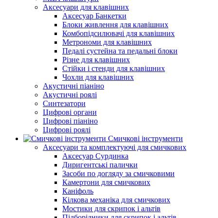
Аксесуари для клавішних
Аксесуар Банкетки
Блоки живлення для клавішних
Комбопідсилювачі для клавішних
Метрономи для клавішних
Педалі сустейна та педальні блоки
Різне для клавішних
Стійки і стенди для клавішних
Чохли для клавішних
Акустичні піаніно
Акустичні роялі
Синтезатори
Цифрові органи
Цифрові піаніно
Цифрові роялі
Смичкові інструменти
Аксесуари та комплектуючі для смичкових
Аксесуар Сурдинка
Диригентські палички
Засоби по догляду за смичковими
Камертони для смичкових
Каніфоль
Кілкова механіка для смичкових
Мостики для скрипок і альтів
Підборiдники для скрипок і альтів