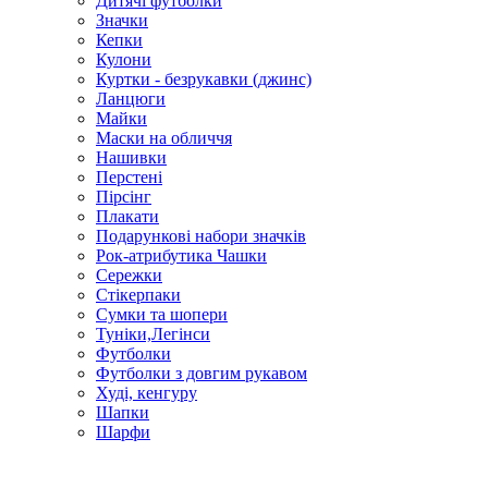
Дитячі футболки
Значки
Кепки
Кулони
Куртки - безрукавки (джинс)
Ланцюги
Майки
Маски на обличчя
Нашивки
Перстені
Пірсінг
Плакати
Подарункові набори значків
Рок-атрибутика Чашки
Сережки
Стікерпаки
Сумки та шопери
Туніки,Легінси
Футболки
Футболки з довгим рукавом
Худі, кенгуру
Шапки
Шарфи