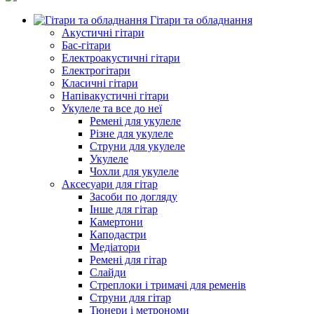
Гітари та обладнання
Акустичні гітари
Бас-гітари
Електроакустичні гітари
Електрогітари
Класичні гітари
Напівакустичні гітари
Укулеле та все до неї
Ремені для укулеле
Різне для укулеле
Струни для укулеле
Укулеле
Чохли для укулеле
Аксесуари для гітар
Засоби по догляду
Інше для гітар
Камертони
Каподастри
Медіатори
Ремені для гітар
Слайди
Стреплоки і тримачі для ременів
Струни для гітар
Тюнери і метрономи