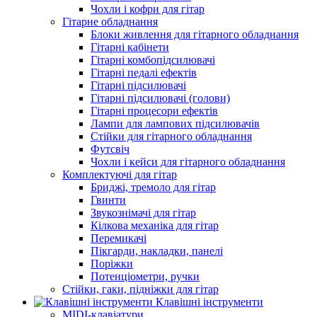
Чохли і кофри для гітар
Гітарне обладнання
Блоки живлення для гітарного обладнання
Гітарні кабінети
Гітарні комбопідсилювачі
Гітарні педалі ефектів
Гітарні підсилювачі
Гітарні підсилювачі (голови)
Гітарні процесори ефектів
Лампи для лампових підсилювачів
Стійки для гітарного обладнання
Футсвіч
Чохли і кейси для гітарного обладнання
Комплектуючі для гітар
Бриджі, тремоло для гітар
Гвинти
Звукознімачі для гітар
Кілкова механіка для гітар
Перемикачі
Пікгарди, накладки, панелі
Поріжки
Потенціометри, ручки
Стійки, гаки, підніжки для гітар
Клавішні інструменти
MIDI-клавіатури