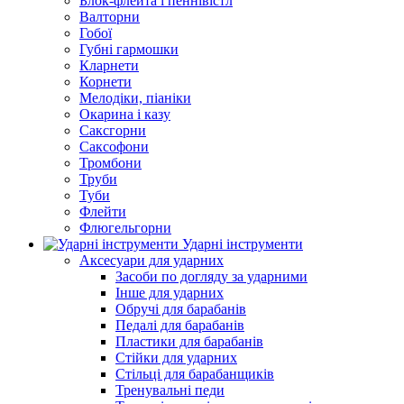
Блок-флейта і пеннівістл
Валторни
Гобої
Губні гармошки
Кларнети
Корнети
Мелодіки, піаніки
Окарина і казу
Саксгорни
Саксофони
Тромбони
Труби
Туби
Флейти
Флюгельгорни
Ударні інструменти
Аксесуари для ударних
Засоби по догляду за ударними
Інше для ударних
Обручі для барабанів
Педалі для барабанів
Пластики для барабанів
Стійки для ударних
Стільці для барабанщиків
Тренувальні педи