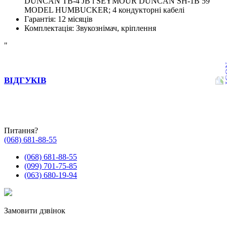
DUNCAN TB-4 JB і SEYMOUR DUNCAN SH-1B 59’
MODEL HUMBUCKER; 4 кондукторні кабелі
Гарантія
:
12 місяців
Комплектація
:
Звукознімач, кріплення
"
ВІДГУКІВ
Питання?
(068) 681-88-55
(068) 681-88-55
(099) 701-75-85
(063) 680-19-94
Замовити дзвінок