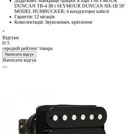
Додатково
:
Найкраще працює в парі з SEYMOUR
DUNCAN TB-4 JB і SEYMOUR DUNCAN SH-1B 59’
MODEL HUMBUCKER; 4 кондукторні кабелі
Гарантія
:
12 місяців
Комплектація
:
Звукознімач, кріплення
"
Відгуки
0
/ 5
середній рейтинг товара
Написати відгук
Написати відгук