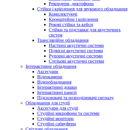
Рекордери, диктофони
Стійки і кріплення для звукового обладнання
Комплектуючі
Кронштейни і кріплення
Рекові стійки та кейси
Стійки та підставки для акустичних
систем
Трансляційне обладнання
Настінні акустичні системи
Підвісні акустичні системи
Рупорні акустичні системи
Стельові акустичні системи
Інтерактивне обладнання
Аксесуари
Відеокамери
Відеообладнання
Інтерактивні дошки
Інтерактивні панелі
Підсилювачі та розподілювачі сигналу
Обладнання для студії
Аксесуари для студії
Студійні мікрофони та системи
Студійні монітори
Студійні сабвуфери
Світлове обладнання