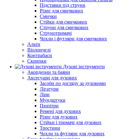
Підставки під струни
Різне для смичкових
Смички
Стійки для смичкових
Струни для смичкових
Струнотримачі
Чохли і футляри для смичкових
Альти
Віолончелі
Контрабаси
Скрипки
Духові інструменти
Акордеони та баяни
Аксесуари для духових
Засоби по догляду за духовими
Лігатури
Ліри
Мундштуки
Пюпітри
Ремені для духових
Різне для духових
Стійки і тримачі для духових
Тростини
Чохли та футляри для духових