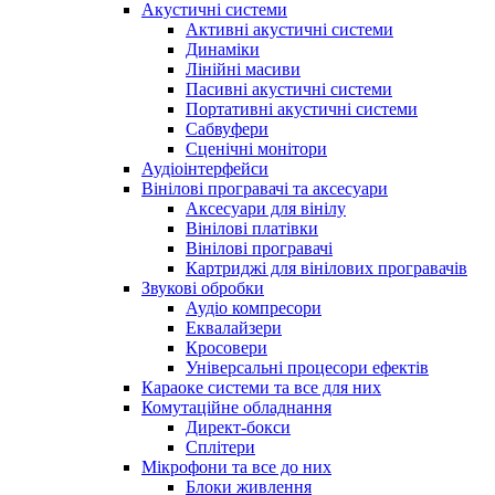
Акустичні системи
Активні акустичні системи
Динаміки
Лінійні масиви
Пасивні акустичні системи
Портативні акустичні системи
Сабвуфери
Сценічні монітори
Аудіоінтерфейси
Вінілові програвачі та аксесуари
Аксесуари для вінілу
Вінілові платівки
Вінілові програвачі
Картриджі для вінілових програвачів
Звукові обробки
Аудіо компресори
Еквалайзери
Кросовери
Універсальні процесори ефектів
Караоке системи та все для них
Комутаційне обладнання
Директ-бокси
Сплітери
Мікрофони та все до них
Блоки живлення