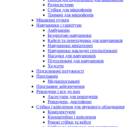
Радіосистеми
Стійки для мікрофонів
Тримачі для мікрофонів
Мікшерні пульти
Навушники і гарнітури
Амбушюри
Бездротові навушники
Кабелі та перехідники для навушників
Навушники мініатюрні
Навушники накладні спеціалізовані
Насадки для навушників
Підсилювачі для навушників
Хедсети
Підсилювачі потужності
Програвачі
Медіапрогравачі
Програмне забезпечення
Рекордери і все до них
Аксесуари для рекордерів
Рекордери, диктофони
Стійки і кріплення для звукового обладнання
Комплектуючі
Кронштейни і кріплення
Рекові стійки та кейси