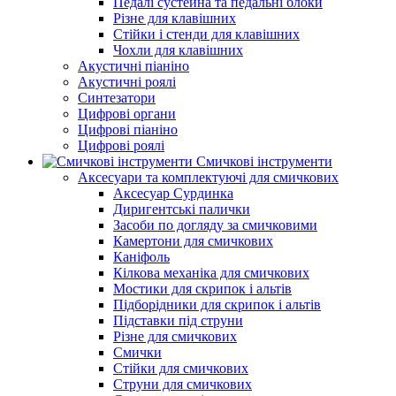
Педалі сустейна та педальні блоки
Різне для клавішних
Стійки і стенди для клавішних
Чохли для клавішних
Акустичні піаніно
Акустичні роялі
Синтезатори
Цифрові органи
Цифрові піаніно
Цифрові роялі
Смичкові інструменти
Аксесуари та комплектуючі для смичкових
Аксесуар Сурдинка
Диригентські палички
Засоби по догляду за смичковими
Камертони для смичкових
Каніфоль
Кілкова механіка для смичкових
Мостики для скрипок і альтів
Підборiдники для скрипок і альтів
Підставки під струни
Різне для смичкових
Смички
Стійки для смичкових
Струни для смичкових