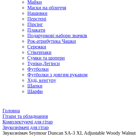
Майки
Маски на обличчя
Нашивки
Перстені
Пірсінг
Плакати
Подарункові набори значків
Рок-атрибутика Чашки
Сережки
Стікерпаки
Сумки та шопери
Туніки,Легінси
Футболки
Футболки з довгим рукавом
Худі, кенгуру
Шапки
Шарфи
Головна
Гітари та обладнання
Комплектуючі для гітар
Звукознімачі для гітар
Звукознімач Seymour Duncan SA-3 XL Adjustable Woody Walnut