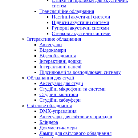
Стійки та підставки для акустичних
систем
Трансляційне обладнання
Настінні акустичні системи
Підвісні акустичні системи
Рупорні акустичні системи
Стельові акустичні системи
Інтерактивне обладнання
Аксесуари
Відеокамери
Відеообладнання
Інтерактивні дошки
Інтерактивні панелі
Підсилювачі та розподілювачі сигналу
Обладнання для студії
Аксесуари для студії
Студійні мікрофони та системи
Студійні монітори
Студійні сабвуфери
Світлове обладнання
DMX-управління
Аксесуари для світлових приладів
Бліндера
Документ-камери
Лампи для світлового обладнання