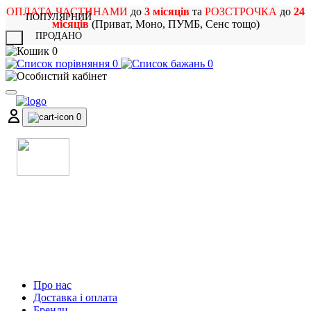
ОПЛАТА ЧАСТИНАМИ
до
3 місяців
та
РОЗСТРОЧКА
до
24
ПОПУЛЯРНИЙ
місяців
(Приват, Моно, ПУМБ, Сенс тощо)
ПРОДАНО
X
0
0
0
0
МАГАЗИН
МУЗИЧНИХ ІНСТРУМЕНТІВ
ТА РОК АТРИБУТИКИ
Про нас
Доставка і оплата
Бренди