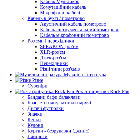
Кабель Мультикор
Комутаційний кабель
Мікрофонні кабелі
Кабель в бухті / пометрово
Акустичний кабель пометрово
Кабель інструментальний пометрово
Кабель мікрофонний пометрово
Роз'єми і перехідники
SPEAKON-роз'єм
XLR-роз'єм
Джек-роз'єм
Перехідники
Різні типи роз'ємів
Музична література
Різне
Сувеніри
Рок-атрибутика Rock Fan
Бандани бафи балаклави
Браслети напульсники наручі
Дитячі футболки
Значки
Кепки
Кулони
Куртки - безрукавки (джинс)
Ланцюги