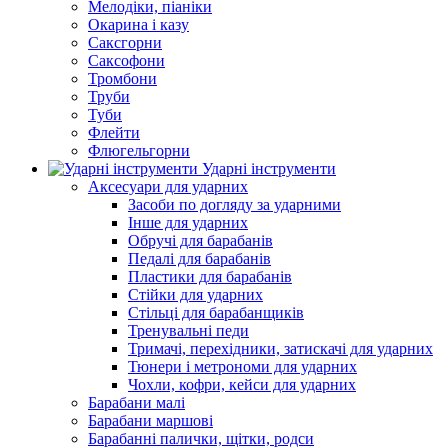
Мелодіки, піаніки
Окарина і казу
Саксгорни
Саксофони
Тромбони
Труби
Туби
Флейти
Флюгельгорни
Ударні інструменти
Аксесуари для ударних
Засоби по догляду за ударними
Інше для ударних
Обручі для барабанів
Педалі для барабанів
Пластики для барабанів
Стійки для ударних
Стільці для барабанщиків
Тренувальні педи
Тримачі, перехідники, затискачі для ударних
Тюнери і метрономи для ударних
Чохли, кофри, кейси для ударних
Барабани малі
Барабани маршові
Барабанні палички, щітки, родси