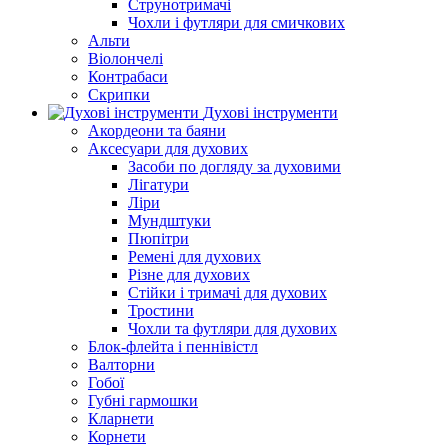
Струнотримачі
Чохли і футляри для смичкових
Альти
Віолончелі
Контрабаси
Скрипки
Духові інструменти
Акордеони та баяни
Аксесуари для духових
Засоби по догляду за духовими
Лігатури
Ліри
Мундштуки
Пюпітри
Ремені для духових
Різне для духових
Стійки і тримачі для духових
Тростини
Чохли та футляри для духових
Блок-флейта і пеннівістл
Валторни
Гобої
Губні гармошки
Кларнети
Корнети