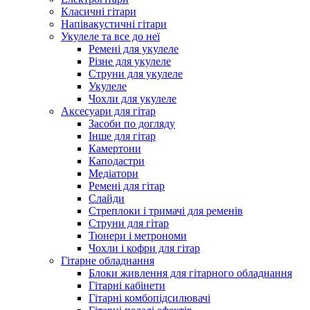
Класичні гітари
Напівакустичні гітари
Укулеле та все до неї
Ремені для укулеле
Різне для укулеле
Струни для укулеле
Укулеле
Чохли для укулеле
Аксесуари для гітар
Засоби по догляду
Інше для гітар
Камертони
Каподастри
Медіатори
Ремені для гітар
Слайди
Стреплоки і тримачі для ременів
Струни для гітар
Тюнери і метрономи
Чохли і кофри для гітар
Гітарне обладнання
Блоки живлення для гітарного обладнання
Гітарні кабінети
Гітарні комбопідсилювачі