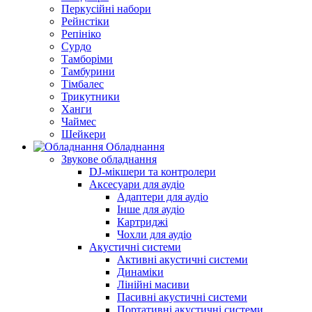
Перкусійні набори
Рейнстіки
Репініко
Сурдо
Тамборіми
Тамбурини
Тімбалес
Трикутники
Ханги
Чаймес
Шейкери
Обладнання
Звукове обладнання
DJ-мікшери та контролери
Аксесуари для аудіо
Адаптери для аудіо
Інше для аудіо
Картриджі
Чохли для аудіо
Акустичні системи
Активні акустичні системи
Динаміки
Лінійні масиви
Пасивні акустичні системи
Портативні акустичні системи