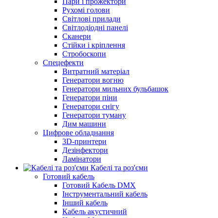
Пари і прожектори
Рухомі голови
Світлові прилади
Світлодіодні панелі
Сканери
Стійки і кріплення
Стробоскопи
Спецефекти
Витратний матеріал
Генератори вогню
Генератори мильних бульбашок
Генератори піни
Генератори снігу
Генератори туману
Дим машини
Цифрове обладнання
3D-принтери
Дезінфектори
Ламінатори
Кабелі та роз'єми
Готовий кабель
Готовий Кабель DMX
Інструментальний кабель
Інший кабель
Кабель акустичний