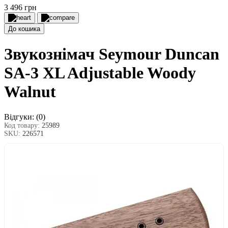
3 496 грн
До кошика
Звукознімач Seymour Duncan
SA-3 XL Adjustable Woody
Walnut
Відгуки:
(0)
Код товару:
25989
SKU:
226571