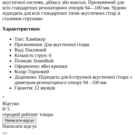
акустичної системи, дібоксу або консолі. Призначений для
всіх стандартних резонаторних отворів 94—100 мм. Чудово
підходить для всіх стандартних типів акустичних гітар зі
сталевим струнами.
Характеристики:
Тип:
Хамбакер
Призначення
:
Для акустичної гітари
Вид
:
Пасивний
Кількість струн
:
6
Позиція
:
Soundhole
Оформленн
:
я
Без кришки
Колір
:
Горіховий
Додатково
:
Підходить для 6-струнної акустичної гітари з
діаметром резонаторного отвору 94 - 100 мм
Гарантія
:
12 місяців
"
Відгуки
0
/ 5
середній рейтинг товара
Написати відгук
Написати відгук