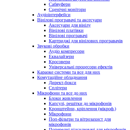
Сабвуфери
Сценічні монітори
Аудіоінтерфейси
Вінілові програвачі та аксесуари
Аксесуари для вінілу
Вінілові платівки
Вінілові програвачі
Картриджі для вінілових програвачів
Звукові обробки
Аудіо компресори
Еквалайзери
Кросовери
Універсальні процесори ефектів
Караоке системи та все для них
Комутаційне обладнання
Директ-бокси
Сплітери
Мікрофони та все до них
Блоки живлення
Капсулі, решітки до мікрофонів
Кронштейни, кріплення (мікроф.)
Мікрофони
Поп-фільтри та вітрозахист для
мікрофонів
Попередні підсилювачі для мікрофонів