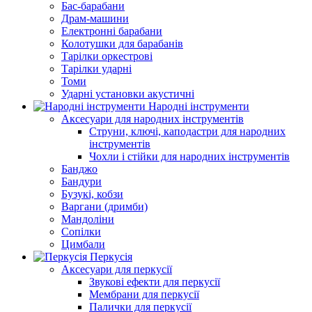
Бас-барабани
Драм-машини
Електронні барабани
Колотушки для барабанів
Тарілки оркестрові
Тарілки ударні
Томи
Ударні установки акустичні
Народні інструменти
Аксесуари для народних інструментів
Струни, ключі, каподастри для народних
інструментів
Чохли і стійки для народних інструментів
Банджо
Бандури
Бузукі, кобзи
Варгани (дримби)
Мандоліни
Сопілки
Цимбали
Перкусія
Аксесуари для перкусії
Звукові ефекти для перкусії
Мембрани для перкусії
Палички для перкусії