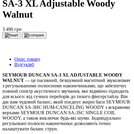
SA-3 XL Adjustable Woody
Walnut
3 496 грн
Опис товару
Відгуків
0
SEYMOUR DUNCAN SA-3 XL ADJUSTABLE WOODY
WALNUT
— це пасивний, безшумний магнітний звукознімач
з регульованими полюсними наконечниками, що забезпечує
повний спектр акустичного звучання, яке відмінно підходить
для всього: від гучних переборів до тихого фінгерстайлу. Він
дає вам чудовий баланс, який поєднує жирні баси SEYMOUR
DUNCAN SA-3HC HUM-CANCELING WOODY з яскравими
верхами SEYMOUR DUNCAN SA-3SC SINGLE COIL
WOODY, а також виключає будь-які шуми. Індивідуально
регульовані полюсні наконечники дозволяють точно
налаштувати баланс струн.