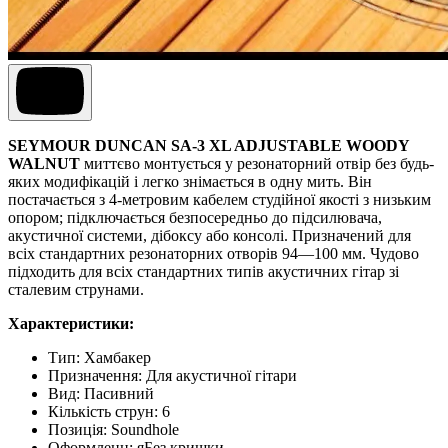
SEYMOUR DUNCAN SA-3 XL ADJUSTABLE WOODY
WALNUT
миттєво монтується у резонаторний отвір без будь-
яких модифікацій і легко знімається в одну мить. Він
постачається з 4-метровим кабелем студійної якості з низьким
опором; підключається безпосередньо до підсилювача,
акустичної системи, дібоксу або консолі. Призначений для
всіх стандартних резонаторних отворів 94—100 мм. Чудово
підходить для всіх стандартних типів акустичних гітар зі
сталевим струнами.
Характеристики:
Тип:
Хамбакер
Призначення
:
Для акустичної гітари
Вид
:
Пасивний
Кількість струн
:
6
Позиція
:
Soundhole
Оформленн
:
я
Без кришки