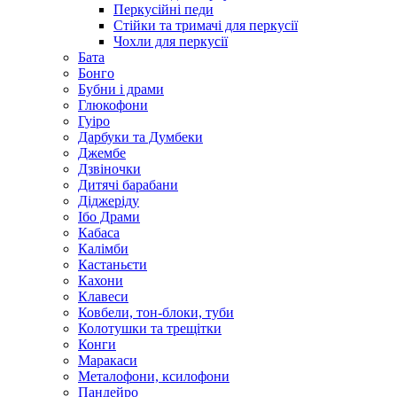
Перкусійні педи
Стійки та тримачі для перкусії
Чохли для перкусії
Бата
Бонго
Бубни і драми
Глюкофони
Гуіро
Дарбуки та Думбеки
Джембе
Дзвіночки
Дитячі барабани
Діджеріду
Ібо Драми
Кабаса
Калімби
Кастаньєти
Кахони
Клавеси
Ковбели, тон-блоки, туби
Колотушки та трещітки
Конги
Маракаси
Металофони, ксилофони
Пандейро