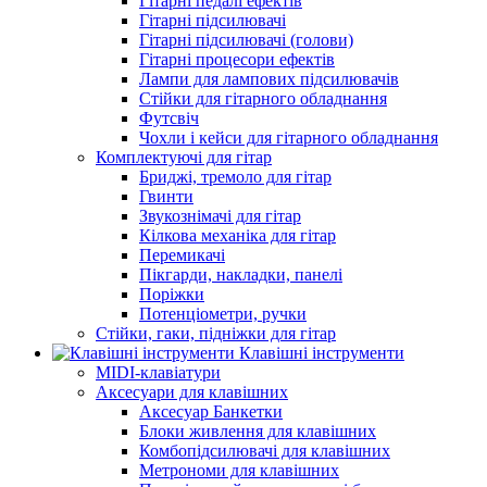
Гітарні педалі ефектів
Гітарні підсилювачі
Гітарні підсилювачі (голови)
Гітарні процесори ефектів
Лампи для лампових підсилювачів
Стійки для гітарного обладнання
Футсвіч
Чохли і кейси для гітарного обладнання
Комплектуючі для гітар
Бриджі, тремоло для гітар
Гвинти
Звукознімачі для гітар
Кілкова механіка для гітар
Перемикачі
Пікгарди, накладки, панелі
Поріжки
Потенціометри, ручки
Стійки, гаки, підніжки для гітар
Клавішні інструменти
MIDI-клавіатури
Аксесуари для клавішних
Аксесуар Банкетки
Блоки живлення для клавішних
Комбопідсилювачі для клавішних
Метрономи для клавішних