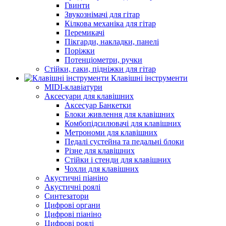
Гвинти
Звукознімачі для гітар
Кілкова механіка для гітар
Перемикачі
Пікгарди, накладки, панелі
Поріжки
Потенціометри, ручки
Стійки, гаки, підніжки для гітар
Клавішні інструменти
MIDI-клавіатури
Аксесуари для клавішних
Аксесуар Банкетки
Блоки живлення для клавішних
Комбопідсилювачі для клавішних
Метрономи для клавішних
Педалі сустейна та педальні блоки
Різне для клавішних
Стійки і стенди для клавішних
Чохли для клавішних
Акустичні піаніно
Акустичні роялі
Синтезатори
Цифрові органи
Цифрові піаніно
Цифрові роялі