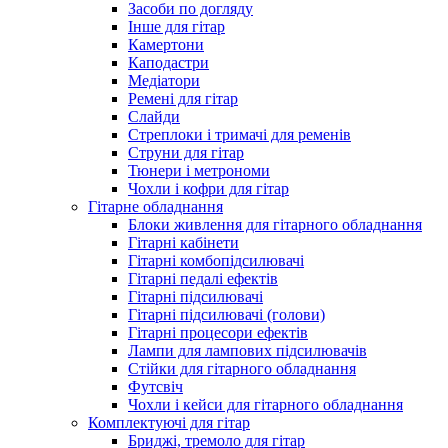
Засоби по догляду
Інше для гітар
Камертони
Каподастри
Медіатори
Ремені для гітар
Слайди
Стреплоки і тримачі для ременів
Струни для гітар
Тюнери і метрономи
Чохли і кофри для гітар
Гітарне обладнання
Блоки живлення для гітарного обладнання
Гітарні кабінети
Гітарні комбопідсилювачі
Гітарні педалі ефектів
Гітарні підсилювачі
Гітарні підсилювачі (голови)
Гітарні процесори ефектів
Лампи для лампових підсилювачів
Стійки для гітарного обладнання
Футсвіч
Чохли і кейси для гітарного обладнання
Комплектуючі для гітар
Бриджі, тремоло для гітар