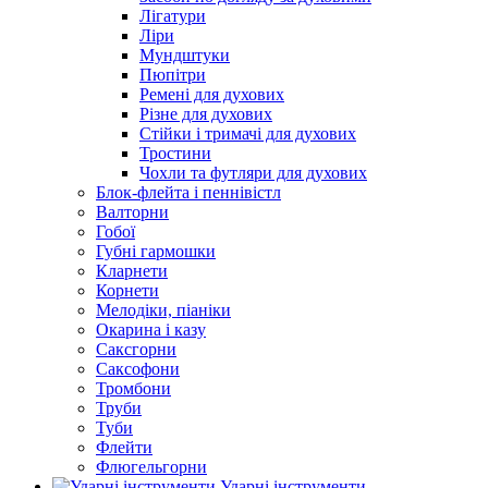
Лігатури
Ліри
Мундштуки
Пюпітри
Ремені для духових
Різне для духових
Стійки і тримачі для духових
Тростини
Чохли та футляри для духових
Блок-флейта і пеннівістл
Валторни
Гобої
Губні гармошки
Кларнети
Корнети
Мелодіки, піаніки
Окарина і казу
Саксгорни
Саксофони
Тромбони
Труби
Туби
Флейти
Флюгельгорни
Ударні інструменти