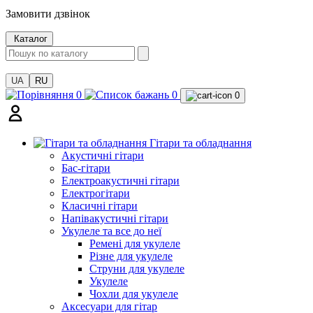
Замовити дзвінок
Каталог
UA
RU
0
0
0
Гітари та обладнання
Акустичні гітари
Бас-гітари
Електроакустичні гітари
Електрогітари
Класичні гітари
Напівакустичні гітари
Укулеле та все до неї
Ремені для укулеле
Різне для укулеле
Струни для укулеле
Укулеле
Чохли для укулеле
Аксесуари для гітар