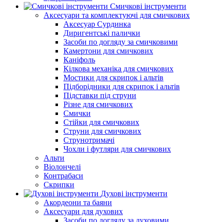
Смичкові інструменти
Аксесуари та комплектуючі для смичкових
Аксесуар Сурдинка
Диригентські палички
Засоби по догляду за смичковими
Камертони для смичкових
Каніфоль
Кілкова механіка для смичкових
Мостики для скрипок і альтів
Підборiдники для скрипок і альтів
Підставки під струни
Різне для смичкових
Смички
Стійки для смичкових
Струни для смичкових
Струнотримачі
Чохли і футляри для смичкових
Альти
Віолончелі
Контрабаси
Скрипки
Духові інструменти
Акордеони та баяни
Аксесуари для духових
Засоби по догляду за духовими