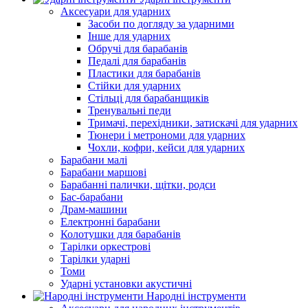
Аксесуари для ударних
Засоби по догляду за ударними
Інше для ударних
Обручі для барабанів
Педалі для барабанів
Пластики для барабанів
Стійки для ударних
Стільці для барабанщиків
Тренувальні педи
Тримачі, перехідники, затискачі для ударних
Тюнери і метрономи для ударних
Чохли, кофри, кейси для ударних
Барабани малі
Барабани маршові
Барабанні палички, щітки, родси
Бас-барабани
Драм-машини
Електронні барабани
Колотушки для барабанів
Тарілки оркестрові
Тарілки ударні
Томи
Ударні установки акустичні
Народні інструменти