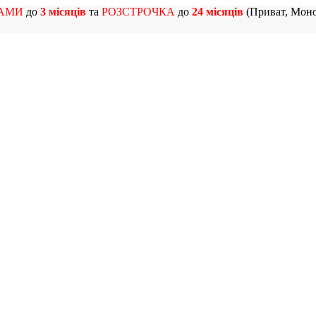
АМИ
до
3 місяців
та
РОЗСТРОЧКА
до
24 місяців
(Приват, Моно