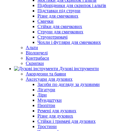
Мостики для скрипок і альтів
Підборiдники для скрипок і альтів
Підставки під струни
Різне для смичкових
Смички
Стійки для смичкових
Струни для смичкових
Струнотримачі
Чохли і футляри для смичкових
Альти
Віолончелі
Контрабаси
Скрипки
Духові інструменти
Акордеони та баяни
Аксесуари для духових
Засоби по догляду за духовими
Лігатури
Ліри
Мундштуки
Пюпітри
Ремені для духових
Різне для духових
Стійки і тримачі для духових
Тростини