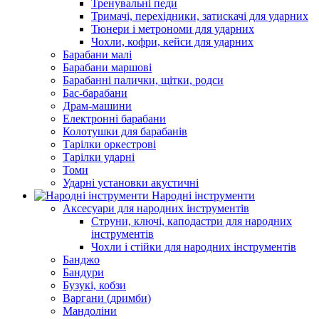
Тренувальні педи
Тримачі, перехідники, затискачі для ударних
Тюнери і метрономи для ударних
Чохли, кофри, кейси для ударних
Барабани малі
Барабани маршові
Барабанні палички, щітки, родси
Бас-барабани
Драм-машини
Електронні барабани
Колотушки для барабанів
Тарілки оркестрові
Тарілки ударні
Томи
Ударні установки акустичні
Народні інструменти
Аксесуари для народних інструментів
Струни, ключі, каподастри для народних
інструментів
Чохли і стійки для народних інструментів
Банджо
Бандури
Бузукі, кобзи
Варгани (дримби)
Мандоліни