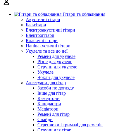
Гітари та обладнання
Акустичні гітари
Бас-гітари
Електроакустичні гітари
Електрогітари
Класичні гітари
Напівакустичні гітари
Укулеле та все до неї
Ремені для укулеле
Різне для укулеле
Струни для укулеле
Укулеле
Чохли для укулеле
Аксесуари для гітар
Засоби по догляду
Інше для гітар
Камертони
Каподастри
Медіатори
Ремені для гітар
Слайди
Стреплоки і тримачі для ременів
Струни для гітар