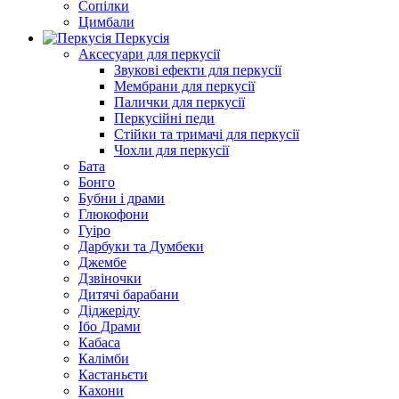
Сопілки
Цимбали
Перкусія
Аксесуари для перкусії
Звукові ефекти для перкусії
Мембрани для перкусії
Палички для перкусії
Перкусійні педи
Стійки та тримачі для перкусії
Чохли для перкусії
Бата
Бонго
Бубни і драми
Глюкофони
Гуіро
Дарбуки та Думбеки
Джембе
Дзвіночки
Дитячі барабани
Діджеріду
Ібо Драми
Кабаса
Калімби
Кастаньєти
Кахони