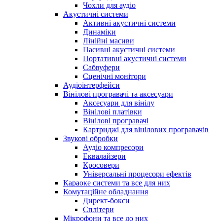
Чохли для аудіо
Акустичні системи
Активні акустичні системи
Динаміки
Лінійні масиви
Пасивні акустичні системи
Портативні акустичні системи
Сабвуфери
Сценічні монітори
Аудіоінтерфейси
Вінілові програвачі та аксесуари
Аксесуари для вінілу
Вінілові платівки
Вінілові програвачі
Картриджі для вінілових програвачів
Звукові обробки
Аудіо компресори
Еквалайзери
Кросовери
Універсальні процесори ефектів
Караоке системи та все для них
Комутаційне обладнання
Директ-бокси
Сплітери
Мікрофони та все до них