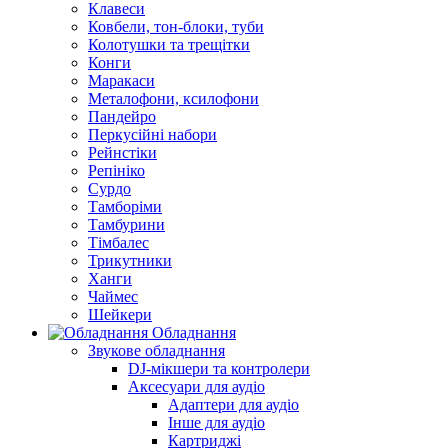
Клавеси
Ковбели, тон-блоки, туби
Колотушки та трещітки
Конги
Маракаси
Металофони, ксилофони
Пандейро
Перкусійні набори
Рейнстіки
Репініко
Сурдо
Тамборіми
Тамбурини
Тімбалес
Трикутники
Ханги
Чаймес
Шейкери
Обладнання
Звукове обладнання
DJ-мікшери та контролери
Аксесуари для аудіо
Адаптери для аудіо
Інше для аудіо
Картриджі