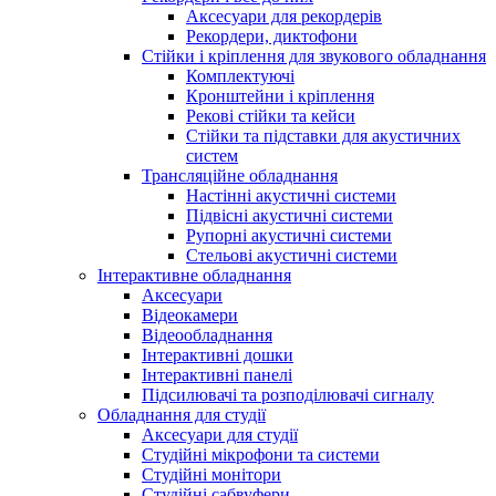
Аксесуари для рекордерів
Рекордери, диктофони
Стійки і кріплення для звукового обладнання
Комплектуючі
Кронштейни і кріплення
Рекові стійки та кейси
Стійки та підставки для акустичних
систем
Трансляційне обладнання
Настінні акустичні системи
Підвісні акустичні системи
Рупорні акустичні системи
Стельові акустичні системи
Інтерактивне обладнання
Аксесуари
Відеокамери
Відеообладнання
Інтерактивні дошки
Інтерактивні панелі
Підсилювачі та розподілювачі сигналу
Обладнання для студії
Аксесуари для студії
Студійні мікрофони та системи
Студійні монітори
Студійні сабвуфери