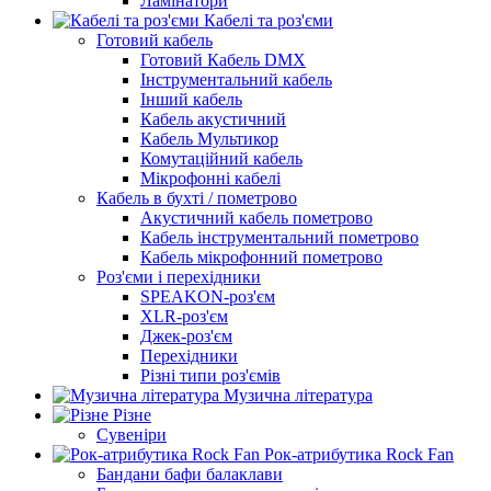
Ламінатори
Кабелі та роз'єми
Готовий кабель
Готовий Кабель DMX
Інструментальний кабель
Інший кабель
Кабель акустичний
Кабель Мультикор
Комутаційний кабель
Мікрофонні кабелі
Кабель в бухті / пометрово
Акустичний кабель пометрово
Кабель інструментальний пометрово
Кабель мікрофонний пометрово
Роз'єми і перехідники
SPEAKON-роз'єм
XLR-роз'єм
Джек-роз'єм
Перехідники
Різні типи роз'ємів
Музична література
Різне
Сувеніри
Рок-атрибутика Rock Fan
Бандани бафи балаклави