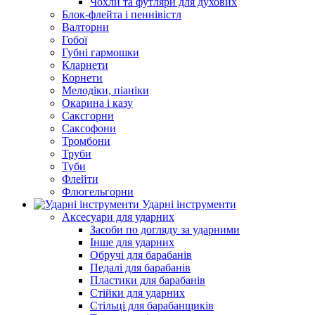
Чохли та футляри для духових
Блок-флейта і пеннівістл
Валторни
Гобої
Губні гармошки
Кларнети
Корнети
Мелодіки, піаніки
Окарина і казу
Саксгорни
Саксофони
Тромбони
Труби
Туби
Флейти
Флюгельгорни
Ударні інструменти
Аксесуари для ударних
Засоби по догляду за ударними
Інше для ударних
Обручі для барабанів
Педалі для барабанів
Пластики для барабанів
Стійки для ударних
Стільці для барабанщиків