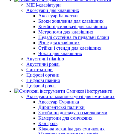
MIDI-клавіатури
Аксесуари для клавішних
Аксесуар Банкетки
Блоки живлення для клавішних
Комбопідсилювачі для клавішних
Метрономи для клавішних
Педалі сустейна та педальні блоки
Різне для клавішних
Стійки і стенди для клавішних
Чохли для клавішних
Акустичні піаніно
Акустичні роялі
Синтезатори
Цифрові органи
Цифрові піаніно
Цифрові роялі
Смичкові інструменти
Аксесуари та комплектуючі для смичкових
Аксесуар Сурдинка
Диригентські палички
Засоби по догляду за смичковими
Камертони для смичкових
Каніфоль
Кілкова механіка для смичкових