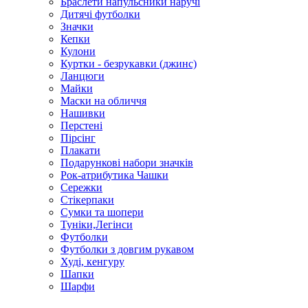
Браслети напульсники наручі
Дитячі футболки
Значки
Кепки
Кулони
Куртки - безрукавки (джинс)
Ланцюги
Майки
Маски на обличчя
Нашивки
Перстені
Пірсінг
Плакати
Подарункові набори значків
Рок-атрибутика Чашки
Сережки
Стікерпаки
Сумки та шопери
Туніки,Легінси
Футболки
Футболки з довгим рукавом
Худі, кенгуру
Шапки
Шарфи