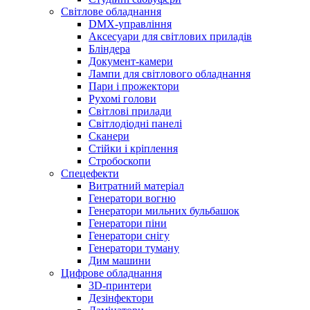
Світлове обладнання
DMX-управління
Аксесуари для світлових приладів
Бліндера
Документ-камери
Лампи для світлового обладнання
Пари і прожектори
Рухомі голови
Світлові прилади
Світлодіодні панелі
Сканери
Стійки і кріплення
Стробоскопи
Спецефекти
Витратний матеріал
Генератори вогню
Генератори мильних бульбашок
Генератори піни
Генератори снігу
Генератори туману
Дим машини
Цифрове обладнання
3D-принтери
Дезінфектори