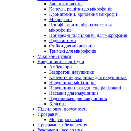
Блоки живлення
Капсулі, решітки до мікрофонів
Кронштейни, кріплення (мікроф.)
Мікрофони
Поп-фільтри та вітрозахист для
мікрофонів
Попередні підсилювачі для мікрофонів
Радіосистеми
Стійки для мікрофонів
Тримачі для мікрофонів
Мікшерні пульти
Навушники і гарнітури
Амбушюри
Бездротові навушники
Кабелі та перехідники для навушників
Навушники мініатюрні
Навушники накладні спеціалізовані
Насадки для навушників
Підсилювачі для навушників
Хедсети
Підсилювачі потужності
Програвачі
Медіапрогравачі
Програмне забезпечення
Рекордери і все до них