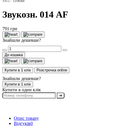
SKU:
110648
Звукозн. 014 AF
791 грн
Знайшли дешевше?
До кошика
Купити в 1 клік
Розстрочка online
Знайшли дешевше?
Купити в 1 клік
Купити в один клік
➔
Опис товару
Відгуків
0