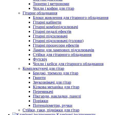
Тюнери і метрономи
Чохли і кофри для гітар
Гітарне обладнання
Блоки живлення для гітарного обладнання
Гітарні кабінети
Гітарні комбопідсилювачі
Гітарні педалі ефектів
Гітарні підсилювачі
Гітарні підсилювачі (голови)
Гітарні процесори ефектів
Лампи для лампових підсилювачів
Стійки для гітарного обладнання
Футсвіч
Чохли і кейси для гітарного обладнання
Комплектуючі для гітар
Бриджі, тремоло для гітар
Гвинти
Звукознімачі для гітар
Кілкова механіка для гітар
Перемикачі
Пікгарди, накладки, панелі
Поріжки
Потенціометри, ручки
Стійки, гаки, підніжки для гітар
Клавішні інструменти