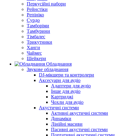
Перкусійні набори
Рейнстіки
Репініко
Сурдо
Тамборіми
Тамбурини
Тімбалес
Трикутники
Ханги
Чаймес
Шейкери
Обладнання
Звукове обладнання
DJ-мікшери та контролери
Аксесуари для аудіо
Адаптери для аудіо
Інше для аудіо
Картриджі
Чохли для аудіо
Акустичні системи
Активні акустичні системи
Динаміки
Лінійні масиви
Пасивні акустичні системи
Портативні акустичні системи