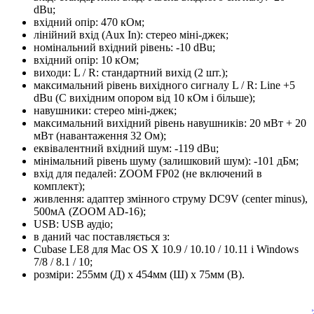
dBu;
вхідний опір: 470 кОм;
лінійний вхід (Aux In): стерео міні-джек;
номінальний вхідний рівень: -10 dBu;
вхідний опір: 10 кОм;
виходи: L / R: стандартний вихід (2 шт.);
максимальний рівень вихідного сигналу L / R: Line +5
dBu (С вихідним опором від 10 кОм і більше);
навушники: стерео міні-джек;
максимальний вихідний рівень навушників: 20 мВт + 20
мВт (навантаження 32 Ом);
еквівалентний вхідний шум: -119 dBu;
мінімальний рівень шуму (залишковий шум): -101 дБм;
вхід для педалей: ZOOM FP02 (не включений в
комплект);
живлення: адаптер змінного струму DC9V (center minus),
500мА (ZOOM AD-16);
USB: USB аудіо;
в даний час поставляється з:
Cubase LE8 для Mac OS X 10.9 / 10.10 / 10.11 і Windows
7/8 / 8.1 / 10;
розміри: 255мм (Д) х 454мм (Ш) х 75мм (В).