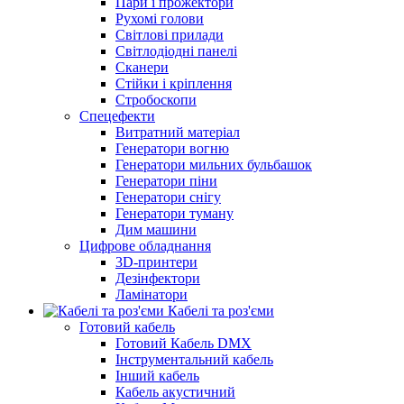
Пари і прожектори
Рухомі голови
Світлові прилади
Світлодіодні панелі
Сканери
Стійки і кріплення
Стробоскопи
Спецефекти
Витратний матеріал
Генератори вогню
Генератори мильних бульбашок
Генератори піни
Генератори снігу
Генератори туману
Дим машини
Цифрове обладнання
3D-принтери
Дезінфектори
Ламінатори
Кабелі та роз'єми
Готовий кабель
Готовий Кабель DMX
Інструментальний кабель
Інший кабель
Кабель акустичний