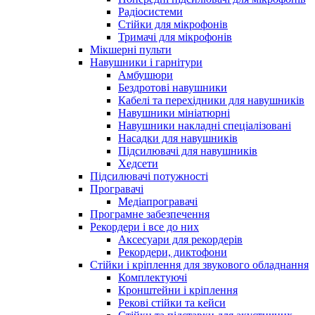
Радіосистеми
Стійки для мікрофонів
Тримачі для мікрофонів
Мікшерні пульти
Навушники і гарнітури
Амбушюри
Бездротові навушники
Кабелі та перехідники для навушників
Навушники мініатюрні
Навушники накладні спеціалізовані
Насадки для навушників
Підсилювачі для навушників
Хедсети
Підсилювачі потужності
Програвачі
Медіапрогравачі
Програмне забезпечення
Рекордери і все до них
Аксесуари для рекордерів
Рекордери, диктофони
Стійки і кріплення для звукового обладнання
Комплектуючі
Кронштейни і кріплення
Рекові стійки та кейси