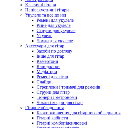
Класичні гітари
Напівакустичні гітари
Укулеле та все до неї
Ремені для укулеле
Різне для укулеле
Струни для укулеле
Укулеле
Чохли для укулеле
Аксесуари для гітар
Засоби по догляду
Інше для гітар
Камертони
Каподастри
Медіатори
Ремені для гітар
Слайди
Стреплоки і тримачі для ременів
Струни для гітар
Тюнери і метрономи
Чохли і кофри для гітар
Гітарне обладнання
Блоки живлення для гітарного обладнання
Гітарні кабінети
Гітарні комбопідсилювачі