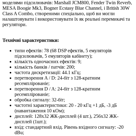
моделями підсилювачів: Marshall JCM800, Fender Twin Reverb,
MESA Boogie Mk3, Bogner Ecstasy Blue Channel, і British 30W
Class A Combo, створеними спеціально, щоб ви могли
налаштовувати і використовувати їх як реальні перемикачі та
регулятори.
Технічні характеристики:
типи ефектів: 78 (68 DSP ефектів, 5 емуляторів
підсилювачів, 5 емуляторів кабінету);
кількість одночасних ефектів: 9;
кількість банків / патчів: 200;
частота дискретизації: 44.1 кГц;
перетворення A / D: 24-біт з 128-кратним
ресемплірованіе;
перетворення D / A: 24-біт з 128-кратним
ресемплірованіе;
обробка сигналу: 32-біт;
частотні характеристики: 20 - 20 кГц +1 дБ, -3 дБ
(навантаження 10 кОм);
дисплей: 128х32 ЖК-дисплей (4 шт.), 256х32 ЖК-
дисплей (1шт.);
вхід: стандартний вхід. Рівень вхідного сигналу: -20
dBu;