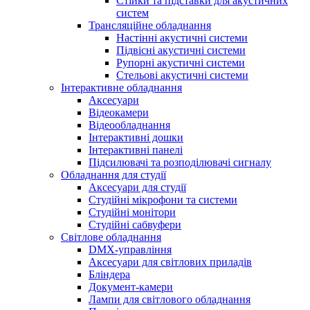
Стійки та підставки для акустичних
систем
Трансляційне обладнання
Настінні акустичні системи
Підвісні акустичні системи
Рупорні акустичні системи
Стельові акустичні системи
Інтерактивне обладнання
Аксесуари
Відеокамери
Відеообладнання
Інтерактивні дошки
Інтерактивні панелі
Підсилювачі та розподілювачі сигналу
Обладнання для студії
Аксесуари для студії
Студійні мікрофони та системи
Студійні монітори
Студійні сабвуфери
Світлове обладнання
DMX-управління
Аксесуари для світлових приладів
Бліндера
Документ-камери
Лампи для світлового обладнання