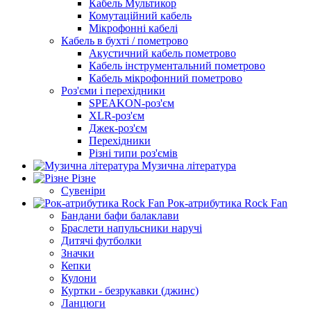
Кабель Мультикор
Комутаційний кабель
Мікрофонні кабелі
Кабель в бухті / пометрово
Акустичний кабель пометрово
Кабель інструментальний пометрово
Кабель мікрофонний пометрово
Роз'єми і перехідники
SPEAKON-роз'єм
XLR-роз'єм
Джек-роз'єм
Перехідники
Різні типи роз'ємів
Музична література
Різне
Сувеніри
Рок-атрибутика Rock Fan
Бандани бафи балаклави
Браслети напульсники наручі
Дитячі футболки
Значки
Кепки
Кулони
Куртки - безрукавки (джинс)
Ланцюги