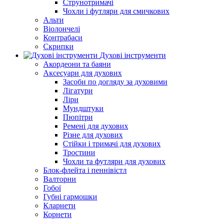
Струнотримачі
Чохли і футляри для смичкових
Альти
Віолончелі
Контрабаси
Скрипки
Духові інструменти
Акордеони та баяни
Аксесуари для духових
Засоби по догляду за духовими
Лігатури
Ліри
Мундштуки
Пюпітри
Ремені для духових
Різне для духових
Стійки і тримачі для духових
Тростини
Чохли та футляри для духових
Блок-флейта і пеннівістл
Валторни
Гобої
Губні гармошки
Кларнети
Корнети