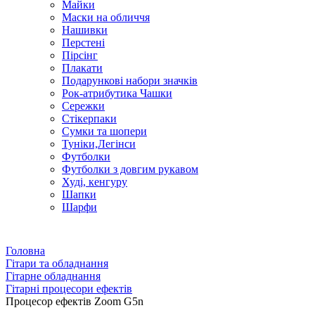
Майки
Маски на обличчя
Нашивки
Перстені
Пірсінг
Плакати
Подарункові набори значків
Рок-атрибутика Чашки
Сережки
Стікерпаки
Сумки та шопери
Туніки,Легінси
Футболки
Футболки з довгим рукавом
Худі, кенгуру
Шапки
Шарфи
Головна
Гітари та обладнання
Гітарне обладнання
Гітарні процесори ефектів
Процесор ефектів Zoom G5n