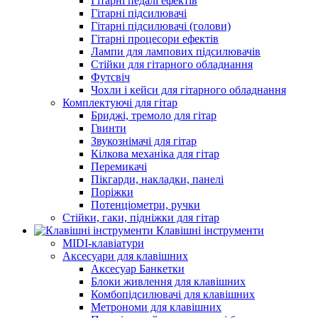
Гітарні педалі ефектів
Гітарні підсилювачі
Гітарні підсилювачі (голови)
Гітарні процесори ефектів
Лампи для лампових підсилювачів
Стійки для гітарного обладнання
Футсвіч
Чохли і кейси для гітарного обладнання
Комплектуючі для гітар
Бриджі, тремоло для гітар
Гвинти
Звукознімачі для гітар
Кілкова механіка для гітар
Перемикачі
Пікгарди, накладки, панелі
Поріжки
Потенціометри, ручки
Стійки, гаки, підніжки для гітар
Клавішні інструменти
MIDI-клавіатури
Аксесуари для клавішних
Аксесуар Банкетки
Блоки живлення для клавішних
Комбопідсилювачі для клавішних
Метрономи для клавішних