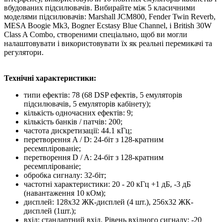
вбудованих підсилювачів. Вибирайте між 5 класичними
моделями підсилювачів: Marshall JCM800, Fender Twin Reverb,
MESA Boogie Mk3, Bogner Ecstasy Blue Channel, і British 30W
Class A Combo, створеними спеціально, щоб ви могли
налаштовувати і використовувати їх як реальні перемикачі та
регулятори.
Технічні характеристики:
типи ефектів: 78 (68 DSP ефектів, 5 емуляторів
підсилювачів, 5 емуляторів кабінету);
кількість одночасних ефектів: 9;
кількість банків / патчів: 200;
частота дискретизації: 44.1 кГц;
перетворення A / D: 24-біт з 128-кратним
ресемплірованіе;
перетворення D / A: 24-біт з 128-кратним
ресемплірованіе;
обробка сигналу: 32-біт;
частотні характеристики: 20 - 20 кГц +1 дБ, -3 дБ
(навантаження 10 кОм);
дисплей: 128х32 ЖК-дисплей (4 шт.), 256х32 ЖК-
дисплей (1шт.);
вхід: стандартний вхід. Рівень вхідного сигналу: -20