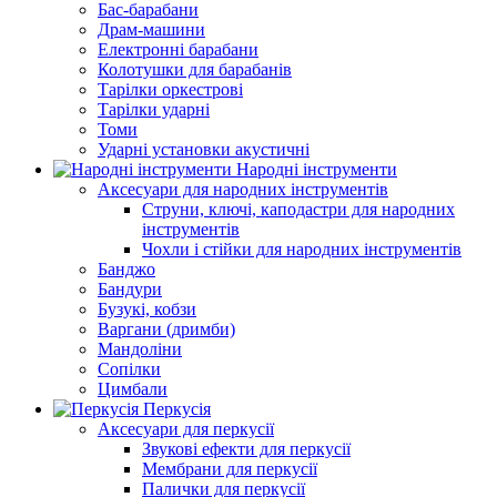
Бас-барабани
Драм-машини
Електронні барабани
Колотушки для барабанів
Тарілки оркестрові
Тарілки ударні
Томи
Ударні установки акустичні
Народні інструменти
Аксесуари для народних інструментів
Струни, ключі, каподастри для народних
інструментів
Чохли і стійки для народних інструментів
Банджо
Бандури
Бузукі, кобзи
Варгани (дримби)
Мандоліни
Сопілки
Цимбали
Перкусія
Аксесуари для перкусії
Звукові ефекти для перкусії
Мембрани для перкусії
Палички для перкусії