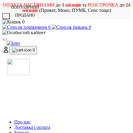
ОПЛАТА ЧАСТИНАМИ
до
3 місяців
та
РОЗСТРОЧКА
до
24
ПОПУЛЯРНИЙ
місяців
(Приват, Моно, ПУМБ, Сенс тощо)
ПРОДАНО
X
0
0
0
0
МАГАЗИН
МУЗИЧНИХ ІНСТРУМЕНТІВ
ТА РОК АТРИБУТИКИ
Про нас
Доставка і оплата
Бренди