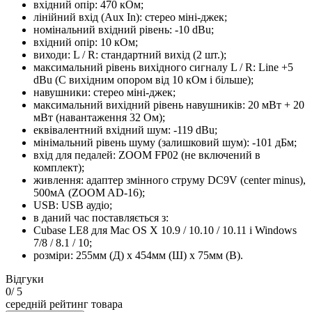
вхідний опір: 470 кОм;
лінійний вхід (Aux In): стерео міні-джек;
номінальний вхідний рівень: -10 dBu;
вхідний опір: 10 кОм;
виходи: L / R: стандартний вихід (2 шт.);
максимальний рівень вихідного сигналу L / R: Line +5
dBu (С вихідним опором від 10 кОм і більше);
навушники: стерео міні-джек;
максимальний вихідний рівень навушників: 20 мВт + 20
мВт (навантаження 32 Ом);
еквівалентний вхідний шум: -119 dBu;
мінімальний рівень шуму (залишковий шум): -101 дБм;
вхід для педалей: ZOOM FP02 (не включений в
комплект);
живлення: адаптер змінного струму DC9V (center minus),
500мА (ZOOM AD-16);
USB: USB аудіо;
в даний час поставляється з:
Cubase LE8 для Mac OS X 10.9 / 10.10 / 10.11 і Windows
7/8 / 8.1 / 10;
розміри: 255мм (Д) х 454мм (Ш) х 75мм (В).
Відгуки
0
/ 5
середній рейтинг товара