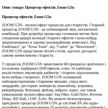
Опис товару Процесор ефектів Zoom G5n
Процесор ефектів Zoom G5n
ZOOM G5N - мульти-ефект процесор для гітаристів. Гітарний
процесор ZOOM G5N - це неймовірний звук, нескінченні
комбінації. При розробці процесора головною метою було
створення кращої колекції гітарних ефектів з коли-небудь
запропонованих в одному інноваційному комплекті. Від
FunkSauce" до "Texas Toast", від "Carlos" до "Heavensent",
ZOOM G5N представляє безліч стилів, здатних догодити
самому вимогливому гітаристу.
У процесор ZOOM G5N завантажені 68 прекрасно зроблених і
по-новому підібраних DSP ефектів, плюс 10 найбільш
реалістичних емуляторів кабінетів / гітарних підсилювачів,
коли-небудь створених. ZOOM G5N оснащений
найхарактернішими гітарними звуками, серед яких:
овердрайв, дисторшн, компресія, еквалайзер, затримка,
реверберація, Фленжер, фейзер, вібрато, хорус, але також
унікальними мульти-ефектами: Seq Filter, Gold Drive, Reverse
Delay, HD Hall, і OSC Echo. Ви можете безпосередньо
приєднати процесор ZOOM G5N до системи PA або аудіо-
інтерфейсу, використовуючи 10 новітніх емуляторів кабінетів і