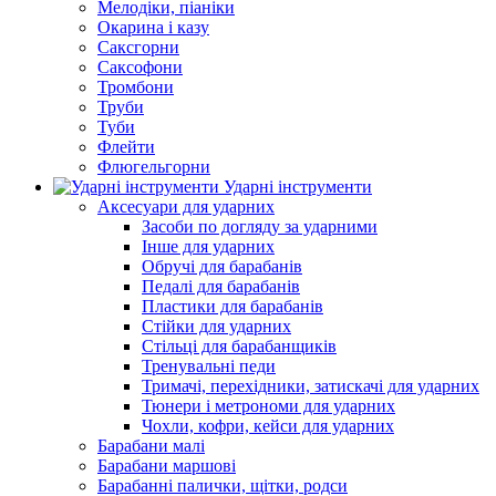
Мелодіки, піаніки
Окарина і казу
Саксгорни
Саксофони
Тромбони
Труби
Туби
Флейти
Флюгельгорни
Ударні інструменти
Аксесуари для ударних
Засоби по догляду за ударними
Інше для ударних
Обручі для барабанів
Педалі для барабанів
Пластики для барабанів
Стійки для ударних
Стільці для барабанщиків
Тренувальні педи
Тримачі, перехідники, затискачі для ударних
Тюнери і метрономи для ударних
Чохли, кофри, кейси для ударних
Барабани малі
Барабани маршові
Барабанні палички, щітки, родси