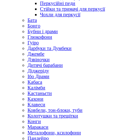
Перкусійні педи
Стійки та тримачі для перкусії
Чохли для перкусії
Бата
Бонго
Бубни і драми
Глюкофони
Гуіро
Дарбуки та Думбеки
Джембе
Дзвіночки
Дитячі барабани
Діджеріду
Ібо Драми
Кабаса
Калімби
Кастаньєти
Кахони
Клавеси
Ковбели, тон-блоки, туби
Колотушки та трещітки
Конги
Маракаси
Металофони, ксилофони
Пандейро