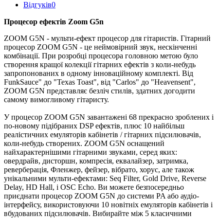
Відгуків
0
Процесор ефектів Zoom G5n
ZOOM G5N - мульти-ефект процесор для гітаристів. Гітарний
процесор ZOOM G5N - це неймовірний звук, нескінченні
комбінації. При розробці процесора головною метою було
створення кращої колекції гітарних ефектів з коли-небудь
запропонованих в одному інноваційному комплекті. Від
FunkSauce" до "Texas Toast", від "Carlos" до "Heavensent",
ZOOM G5N представляє безліч стилів, здатних догодити
самому вимогливому гітаристу.
У процесор ZOOM G5N завантажені 68 прекрасно зроблених і
по-новому підібраних DSP ефектів, плюс 10 найбільш
реалістичних емуляторів кабінетів / гітарних підсилювачів,
коли-небудь створених. ZOOM G5N оснащений
найхарактернішими гітарними звуками, серед яких:
овердрайв, дисторшн, компресія, еквалайзер, затримка,
реверберація, Фленжер, фейзер, вібрато, хорус, але також
унікальними мульти-ефектами: Seq Filter, Gold Drive, Reverse
Delay, HD Hall, і OSC Echo. Ви можете безпосередньо
приєднати процесор ZOOM G5N до системи PA або аудіо-
інтерфейсу, використовуючи 10 новітніх емуляторів кабінетів і
вбудованих підсилювачів. Вибирайте між 5 класичними