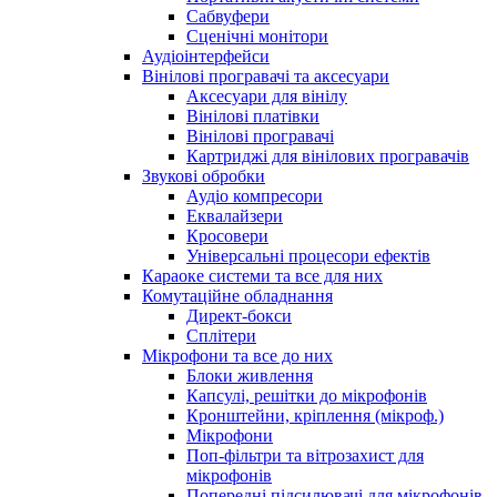
Сабвуфери
Сценічні монітори
Аудіоінтерфейси
Вінілові програвачі та аксесуари
Аксесуари для вінілу
Вінілові платівки
Вінілові програвачі
Картриджі для вінілових програвачів
Звукові обробки
Аудіо компресори
Еквалайзери
Кросовери
Універсальні процесори ефектів
Караоке системи та все для них
Комутаційне обладнання
Директ-бокси
Сплітери
Мікрофони та все до них
Блоки живлення
Капсулі, решітки до мікрофонів
Кронштейни, кріплення (мікроф.)
Мікрофони
Поп-фільтри та вітрозахист для
мікрофонів
Попередні підсилювачі для мікрофонів