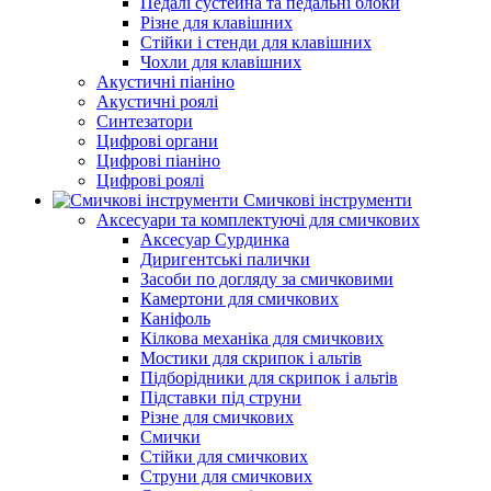
Педалі сустейна та педальні блоки
Різне для клавішних
Стійки і стенди для клавішних
Чохли для клавішних
Акустичні піаніно
Акустичні роялі
Синтезатори
Цифрові органи
Цифрові піаніно
Цифрові роялі
Смичкові інструменти
Аксесуари та комплектуючі для смичкових
Аксесуар Сурдинка
Диригентські палички
Засоби по догляду за смичковими
Камертони для смичкових
Каніфоль
Кілкова механіка для смичкових
Мостики для скрипок і альтів
Підборiдники для скрипок і альтів
Підставки під струни
Різне для смичкових
Смички
Стійки для смичкових
Струни для смичкових