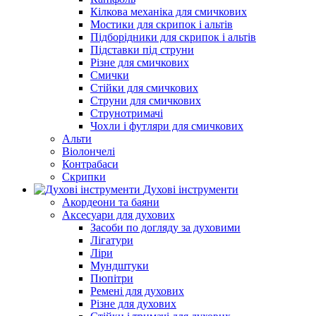
Кілкова механіка для смичкових
Мостики для скрипок і альтів
Підборiдники для скрипок і альтів
Підставки під струни
Різне для смичкових
Смички
Стійки для смичкових
Струни для смичкових
Струнотримачі
Чохли і футляри для смичкових
Альти
Віолончелі
Контрабаси
Скрипки
Духові інструменти
Акордеони та баяни
Аксесуари для духових
Засоби по догляду за духовими
Лігатури
Ліри
Мундштуки
Пюпітри
Ремені для духових
Різне для духових