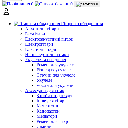
0
0
0
Гітари та обладнання
Акустичні гітари
Бас-гітари
Електроакустичні гітари
Електрогітари
Класичні гітари
Напівакустичні гітари
Укулеле та все до неї
Ремені для укулеле
Різне для укулеле
Струни для укулеле
Укулеле
Чохли для укулеле
Аксесуари для гітар
Засоби по догляду
Інше для гітар
Камертони
Каподастри
Медіатори
Ремені для гітар
Слайди