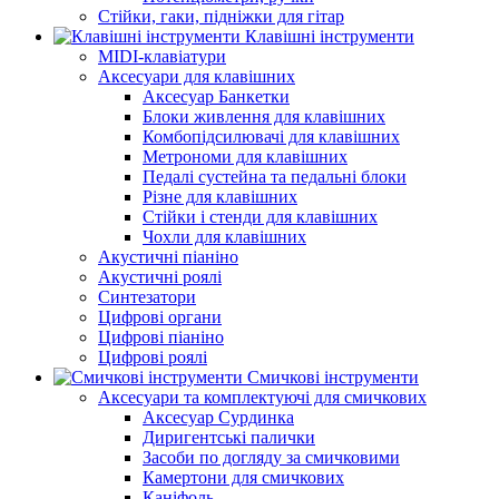
Стійки, гаки, підніжки для гітар
Клавішні інструменти
MIDI-клавіатури
Аксесуари для клавішних
Аксесуар Банкетки
Блоки живлення для клавішних
Комбопідсилювачі для клавішних
Метрономи для клавішних
Педалі сустейна та педальні блоки
Різне для клавішних
Стійки і стенди для клавішних
Чохли для клавішних
Акустичні піаніно
Акустичні роялі
Синтезатори
Цифрові органи
Цифрові піаніно
Цифрові роялі
Смичкові інструменти
Аксесуари та комплектуючі для смичкових
Аксесуар Сурдинка
Диригентські палички
Засоби по догляду за смичковими
Камертони для смичкових
Каніфоль