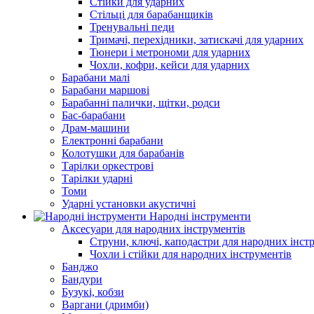
Стійки для ударних
Стільці для барабанщиків
Тренувальні педи
Тримачі, перехідники, затискачі для ударних
Тюнери і метрономи для ударних
Чохли, кофри, кейси для ударних
Барабани малі
Барабани маршові
Барабанні палички, щітки, родси
Бас-барабани
Драм-машини
Електронні барабани
Колотушки для барабанів
Тарілки оркестрові
Тарілки ударні
Томи
Ударні установки акустичні
Народні інструменти
Аксесуари для народних інструментів
Струни, ключі, каподастри для народних інст
Чохли і стійки для народних інструментів
Банджо
Бандури
Бузукі, кобзи
Варгани (дримби)