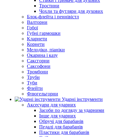
Стійки і тримачі для духових
Тростини
Чохли та футляри для духових
Блок-флейта і пеннівістл
Валторни
Гобої
Губні гармошки
Кларнети
Корнети
Мелодіки, піаніки
Окарина і казу
Саксгорни
Саксофони
Тромбони
Труби
Туби
Флейти
Флюгельгорни
Ударні інструменти
Аксесуари для ударних
Засоби по догляду за ударними
Інше для ударних
Обручі для барабанів
Педалі для барабанів
Пластики для барабанів