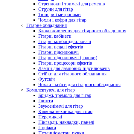
Стреплоки і тримачі для ременів
Струни для гітар
Тюнери і метрономи
Чохли і кофри для гітар
Гітарне обладнання
Блоки живлення для гітарного обладнання
Гітарні кабінети
Гітарні комбопідсилювачі
Гітарні педалі ефектів
Гітарні підсилювачі
Гітарні підсилювачі (голови)
Гітарні процесори ефектів
Лампи для лампових підсилювачів
Стійки для гітарного обладнання
Футсвіч
Чохли і кейси для гітарного обладнання
Комплектуючі для гітар
Бриджі, тремоло для гітар
Гвинти
Звукознімачі для гітар
Кілкова механіка для гітар
Перемикачі
Пікгарди, накладки, панелі
Поріжки
Потенціометри, ручки