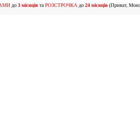
АМИ
до
3 місяців
та
РОЗСТРОЧКА
до
24 місяців
(Приват, Моно