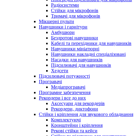
Радіосистеми
Стійки для мікрофонів
Тримачі для мікрофонів
Мікшерні пульти
Навушники і гарнітури
Амбушюри
Бездротові навушники
Кабелі та перехідники для навушників
Навушники мініатюрні
Навушники накладні спеціалізовані
Насадки для навушників
Підсилювачі для навушників
Хедсети
Підсилювачі потужності
Програвачі
Медіапрогравачі
Програмне забезпечення
Рекордери і все до них
Аксесуари для рекордерів
Рекордери, диктофони
Стійки і кріплення для звукового обладнання
Комплектуючі
Кронштейни і кріплення
Рекові стійки та кейси