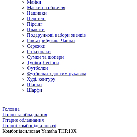
Майки
Маски на обличчя
Нашивки
Перстені
Пірсінг
Плакати
Подарункові набори значків
Рок-атрибутика Чашки
Сережки
Стікерпаки
Сумки та шопери
Туніки,Легінси
Футболки
Футболки з довгим рукавом
Худі, кенгуру
Шапки
Шарфи
Головна
Гітари та обладнання
Гітарне обладнання
Гітарні комбопідсилювачі
Комбопідсилювач Yamaha THR10X