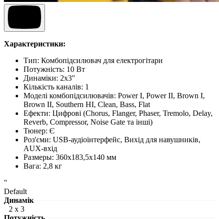
Характеристики:
Тип: Комбопідсилювач для електрогітари
Потужність: 10 Вт
Динаміки: 2х3"
Кількість каналів: 1
Моделі комбопідсилювачів: Power I, Power II, Brown I,
Brown II, Southern HI, Clean, Bass, Flat
Ефекти: Цифрові (Chorus, Flanger, Phaser, Tremolo, Delay,
Reverb, Compressor, Noise Gate та інші)
Тюнер: Є
Роз'єми: USB-аудіоінтерфейс, Вихід для навушників,
AUX-вхід
Размеры: 360х183,5х140 мм
Вага: 2,8 кг
"
Default
Динамік
2 x 3
Потужність