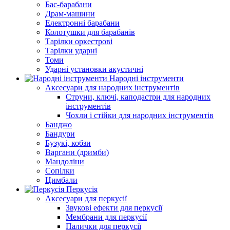
Бас-барабани
Драм-машини
Електронні барабани
Колотушки для барабанів
Тарілки оркестрові
Тарілки ударні
Томи
Ударні установки акустичні
Народні інструменти
Аксесуари для народних інструментів
Струни, ключі, каподастри для народних
інструментів
Чохли і стійки для народних інструментів
Банджо
Бандури
Бузукі, кобзи
Варгани (дримби)
Мандоліни
Сопілки
Цимбали
Перкусія
Аксесуари для перкусії
Звукові ефекти для перкусії
Мембрани для перкусії
Палички для перкусії