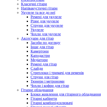
Класичні гітари
Напівакустичні гітари
Укулеле та все до неї
Ремені для укулеле
Різне для укулеле
Струни для укулеле
Укулеле
Чохли для укулеле
Аксесуари для гітар
Засоби по догляду
Інше для гітар
Камертони
Каподастри
Медіатори
Ремені для гітар
Слайди
Стреплоки і тримачі для ременів
Струни для гітар
Тюнери і метрономи
Чохли і кофри для гітар
Гітарне обладнання
Блоки живлення для гітарного обладнання
Гітарні кабінети
Гітарні комбопідсилювачі