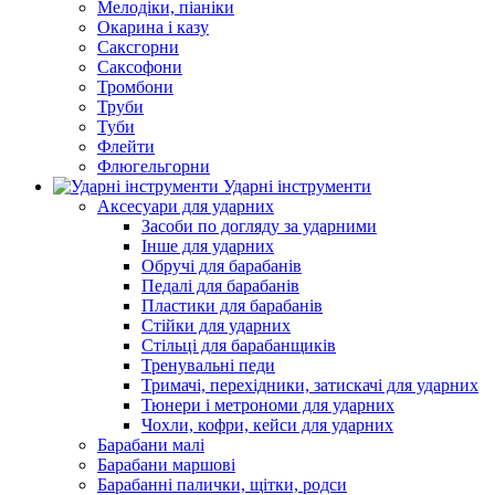
Мелодіки, піаніки
Окарина і казу
Саксгорни
Саксофони
Тромбони
Труби
Туби
Флейти
Флюгельгорни
Ударні інструменти
Аксесуари для ударних
Засоби по догляду за ударними
Інше для ударних
Обручі для барабанів
Педалі для барабанів
Пластики для барабанів
Стійки для ударних
Стільці для барабанщиків
Тренувальні педи
Тримачі, перехідники, затискачі для ударних
Тюнери і метрономи для ударних
Чохли, кофри, кейси для ударних
Барабани малі
Барабани маршові
Барабанні палички, щітки, родси