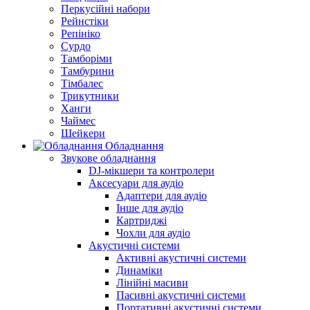
Перкусійні набори
Рейнстіки
Репініко
Сурдо
Тамборіми
Тамбурини
Тімбалес
Трикутники
Ханги
Чаймес
Шейкери
Обладнання
Звукове обладнання
DJ-мікшери та контролери
Аксесуари для аудіо
Адаптери для аудіо
Інше для аудіо
Картриджі
Чохли для аудіо
Акустичні системи
Активні акустичні системи
Динаміки
Лінійні масиви
Пасивні акустичні системи
Портативні акустичні системи