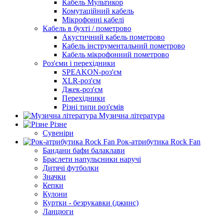
Кабель Мультикор
Комутаційний кабель
Мікрофонні кабелі
Кабель в бухті / пометрово
Акустичний кабель пометрово
Кабель інструментальний пометрово
Кабель мікрофонний пометрово
Роз'єми і перехідники
SPEAKON-роз'єм
XLR-роз'єм
Джек-роз'єм
Перехідники
Різні типи роз'ємів
Музична література
Різне
Сувеніри
Рок-атрибутика Rock Fan
Бандани бафи балаклави
Браслети напульсники наручі
Дитячі футболки
Значки
Кепки
Кулони
Куртки - безрукавки (джинс)
Ланцюги