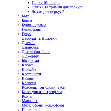
Перкусійні педи
Стійки та тримачі для перкусії
Чохли для перкусії
Бата
Бонго
Бубни і драми
Глюкофони
Гуіро
Дарбуки та Думбеки
Джембе
Дзвіночки
Дитячі барабани
Діджеріду
Ібо Драми
Кабаса
Калімби
Кастаньєти
Кахони
Клавеси
Ковбели, тон-блоки, туби
Колотушки та трещітки
Конги
Маракаси
Металофони, ксилофони
Пандейро