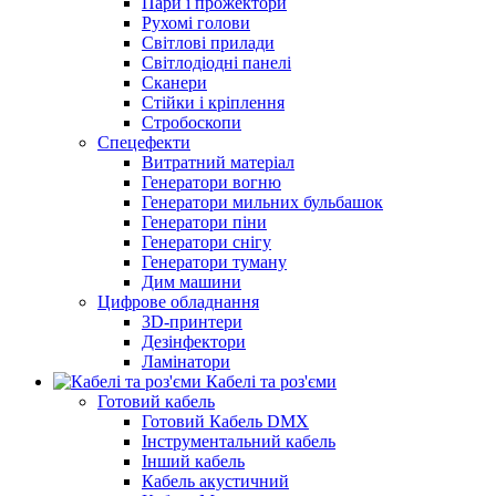
Пари і прожектори
Рухомі голови
Світлові прилади
Світлодіодні панелі
Сканери
Стійки і кріплення
Стробоскопи
Спецефекти
Витратний матеріал
Генератори вогню
Генератори мильних бульбашок
Генератори піни
Генератори снігу
Генератори туману
Дим машини
Цифрове обладнання
3D-принтери
Дезінфектори
Ламінатори
Кабелі та роз'єми
Готовий кабель
Готовий Кабель DMX
Інструментальний кабель
Інший кабель
Кабель акустичний