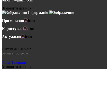
8notalv@gmail.com
Замовити дзвінок
Інформація
Про магазин
Користувачі
Актуально
COPYRIGHT 2005-2026
Cтворено в — OC STUDIO
Viber
Telegram
Замовити дзвінок