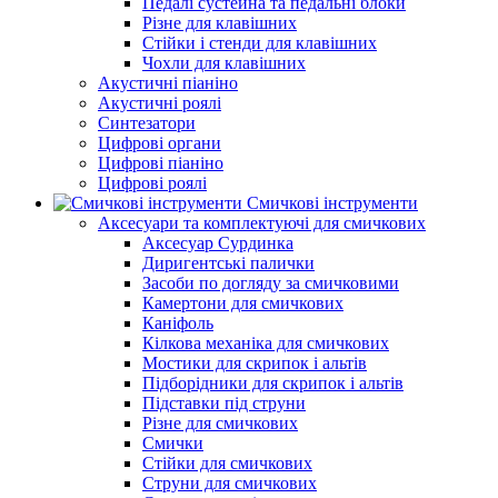
Педалі сустейна та педальні блоки
Різне для клавішних
Стійки і стенди для клавішних
Чохли для клавішних
Акустичні піаніно
Акустичні роялі
Синтезатори
Цифрові органи
Цифрові піаніно
Цифрові роялі
Смичкові інструменти
Аксесуари та комплектуючі для смичкових
Аксесуар Сурдинка
Диригентські палички
Засоби по догляду за смичковими
Камертони для смичкових
Каніфоль
Кілкова механіка для смичкових
Мостики для скрипок і альтів
Підборiдники для скрипок і альтів
Підставки під струни
Різне для смичкових
Смички
Стійки для смичкових
Струни для смичкових