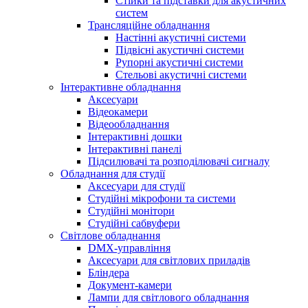
Стійки та підставки для акустичних
систем
Трансляційне обладнання
Настінні акустичні системи
Підвісні акустичні системи
Рупорні акустичні системи
Стельові акустичні системи
Інтерактивне обладнання
Аксесуари
Відеокамери
Відеообладнання
Інтерактивні дошки
Інтерактивні панелі
Підсилювачі та розподілювачі сигналу
Обладнання для студії
Аксесуари для студії
Студійні мікрофони та системи
Студійні монітори
Студійні сабвуфери
Світлове обладнання
DMX-управління
Аксесуари для світлових приладів
Бліндера
Документ-камери
Лампи для світлового обладнання