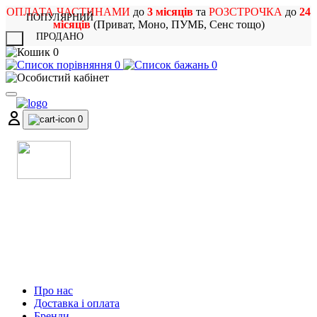
ОПЛАТА ЧАСТИНАМИ
до
3 місяців
та
РОЗСТРОЧКА
до
24
ПОПУЛЯРНИЙ
місяців
(Приват, Моно, ПУМБ, Сенс тощо)
ПРОДАНО
X
0
0
0
0
МАГАЗИН
МУЗИЧНИХ ІНСТРУМЕНТІВ
ТА РОК АТРИБУТИКИ
Про нас
Доставка і оплата
Бренди