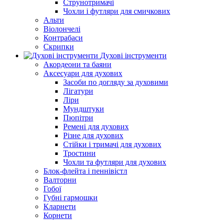
Струнотримачі
Чохли і футляри для смичкових
Альти
Віолончелі
Контрабаси
Скрипки
Духові інструменти
Акордеони та баяни
Аксесуари для духових
Засоби по догляду за духовими
Лігатури
Ліри
Мундштуки
Пюпітри
Ремені для духових
Різне для духових
Стійки і тримачі для духових
Тростини
Чохли та футляри для духових
Блок-флейта і пеннівістл
Валторни
Гобої
Губні гармошки
Кларнети
Корнети