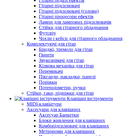
Гітарні педалі ефектів
Гітарні підсилювачі
Гітарні підсилювачі (голови)
Гітарні процесори ефектів
Лампи для лампових підсилювачів
Стійки для гітарного обладнання
Футсвіч
Чохли і кейси для гітарного обладнання
Комплектуючі для гітар
Бриджі, тремоло для гітар
Гвинти
Звукознімачі для гітар
Кілкова механіка для гітар
Перемикачі
Пікгарди, накладки, панелі
Поріжки
Потенціометри, ручки
Стійки, гаки, підніжки для гітар
Клавішні інструменти
MIDI-клавіатури
Аксесуари для клавішних
Аксесуар Банкетки
Блоки живлення для клавішних
Комбопідсилювачі для клавішних
Метрономи для клавішних