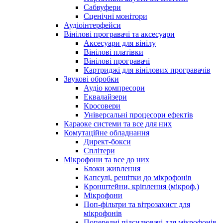
Сабвуфери
Сценічні монітори
Аудіоінтерфейси
Вінілові програвачі та аксесуари
Аксесуари для вінілу
Вінілові платівки
Вінілові програвачі
Картриджі для вінілових програвачів
Звукові обробки
Аудіо компресори
Еквалайзери
Кросовери
Універсальні процесори ефектів
Караоке системи та все для них
Комутаційне обладнання
Директ-бокси
Сплітери
Мікрофони та все до них
Блоки живлення
Капсулі, решітки до мікрофонів
Кронштейни, кріплення (мікроф.)
Мікрофони
Поп-фільтри та вітрозахист для
мікрофонів
Попередні підсилювачі для мікрофонів