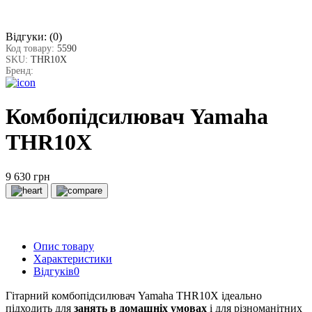
Відгуки:
(0)
Код товару:
5590
SKU:
THR10X
Бренд:
Комбопідсилювач Yamaha
THR10X
9 630 грн
Опис товару
Характеристики
Відгуків
0
Гітарний комбопідсилювач Yamaha THR10X ідеально
підходить для
занять в домашніх умовах
і для різноманітних