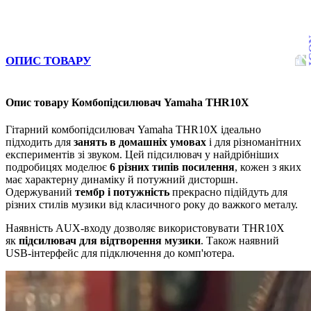
ОПИС ТОВАРУ
Опис товару Комбопідсилювач Yamaha THR10X
Гітарний комбопідсилювач Yamaha THR10X ідеально
підходить для
занять в домашніх умовах
і для різноманітних
експериментів зі звуком. Цей підсилювач у найдрібніших
подробицях моделює
6 різних типів посилення
, кожен з яких
має характерну динаміку й потужний дисторшн.
Одержуваний
тембр і потужність
прекрасно підійдуть для
різних стилів музики від класичного року до важкого металу.
Наявність AUX-входу дозволяє використовувати THR10X
як
підсилювач для відтворення музики
. Також наявний
USB-інтерфейс для підключення до комп'ютера.