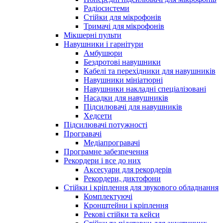
Радіосистеми
Стійки для мікрофонів
Тримачі для мікрофонів
Мікшерні пульти
Навушники і гарнітури
Амбушюри
Бездротові навушники
Кабелі та перехідники для навушників
Навушники мініатюрні
Навушники накладні спеціалізовані
Насадки для навушників
Підсилювачі для навушників
Хедсети
Підсилювачі потужності
Програвачі
Медіапрогравачі
Програмне забезпечення
Рекордери і все до них
Аксесуари для рекордерів
Рекордери, диктофони
Стійки і кріплення для звукового обладнання
Комплектуючі
Кронштейни і кріплення
Рекові стійки та кейси