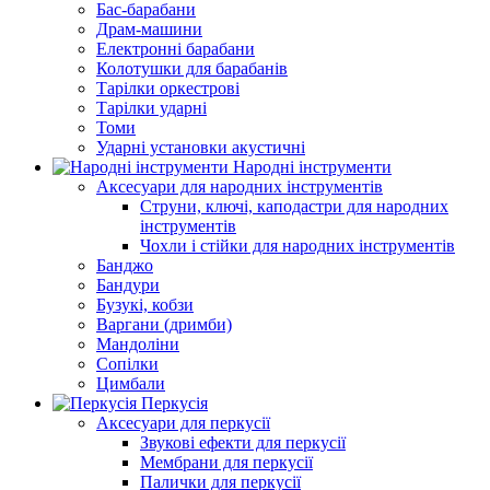
Бас-барабани
Драм-машини
Електронні барабани
Колотушки для барабанів
Тарілки оркестрові
Тарілки ударні
Томи
Ударні установки акустичні
Народні інструменти
Аксесуари для народних інструментів
Струни, ключі, каподастри для народних
інструментів
Чохли і стійки для народних інструментів
Банджо
Бандури
Бузукі, кобзи
Варгани (дримби)
Мандоліни
Сопілки
Цимбали
Перкусія
Аксесуари для перкусії
Звукові ефекти для перкусії
Мембрани для перкусії
Палички для перкусії