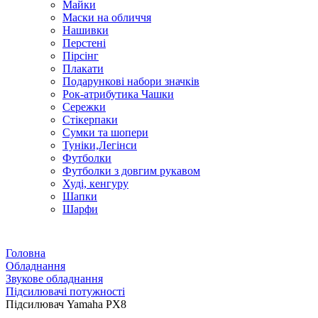
Майки
Маски на обличчя
Нашивки
Перстені
Пірсінг
Плакати
Подарункові набори значків
Рок-атрибутика Чашки
Сережки
Стікерпаки
Сумки та шопери
Туніки,Легінси
Футболки
Футболки з довгим рукавом
Худі, кенгуру
Шапки
Шарфи
Головна
Обладнання
Звукове обладнання
Підсилювачі потужності
Підсилювач Yamaha PX8