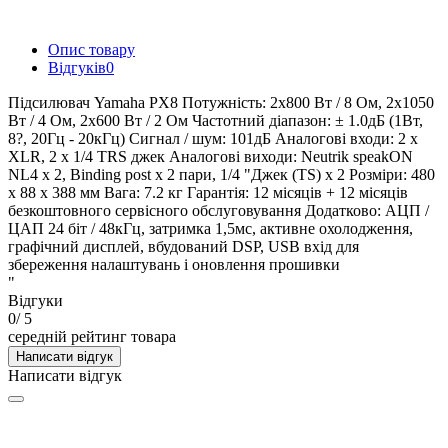
Опис товару
Відгуків
0
Підсилювач Yamaha PX8 Потужність: 2x800 Вт / 8 Ом, 2x1050
Вт / 4 Ом, 2x600 Вт / 2 Ом Частотний діапазон: ± 1.0дБ (1Вт,
8?, 20Гц - 20кГц) Сигнал / шум: 101дБ Аналогові входи: 2 x
XLR, 2 x 1/4 TRS джек Аналогові виходи: Neutrik speakON
NL4 x 2, Binding post x 2 пари, 1/4 "Джек (TS) x 2 Розміри: 480
x 88 x 388 мм Вага: 7.2 кг Гарантія: 12 місяців + 12 місяців
безкоштовного сервісного обслуговування Додатково: АЦП /
ЦАП 24 біт / 48кГц, затримка 1,5мс, активне охолодження,
графічний дисплей, вбудований DSP, USB вхід для
збереження налаштувань і оновлення прошивки
"
Відгуки
0
/ 5
середній рейтинг товара
Написати відгук
Написати відгук