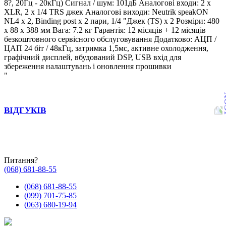
8?, 20Гц - 20кГц) Сигнал / шум: 101дБ Аналогові входи: 2 x
XLR, 2 x 1/4 TRS джек Аналогові виходи: Neutrik speakON
NL4 x 2, Binding post x 2 пари, 1/4 "Джек (TS) x 2 Розміри: 480
x 88 x 388 мм Вага: 7.2 кг Гарантія: 12 місяців + 12 місяців
безкоштовного сервісного обслуговування Додатково: АЦП /
ЦАП 24 біт / 48кГц, затримка 1,5мс, активне охолодження,
графічний дисплей, вбудований DSP, USB вхід для
збереження налаштувань і оновлення прошивки
"
ВІДГУКІВ
Питання?
(068) 681-88-55
(068) 681-88-55
(099) 701-75-85
(063) 680-19-94