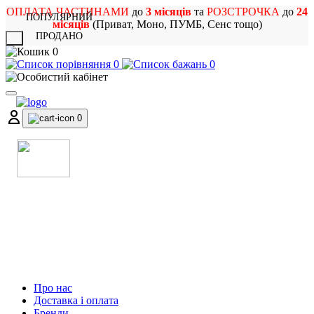
ОПЛАТА ЧАСТИНАМИ
до
3 місяців
та
РОЗСТРОЧКА
до
24
ПОПУЛЯРНИЙ
місяців
(Приват, Моно, ПУМБ, Сенс тощо)
ПРОДАНО
X
0
0
0
0
МАГАЗИН
МУЗИЧНИХ ІНСТРУМЕНТІВ
ТА РОК АТРИБУТИКИ
Про нас
Доставка і оплата
Бренди