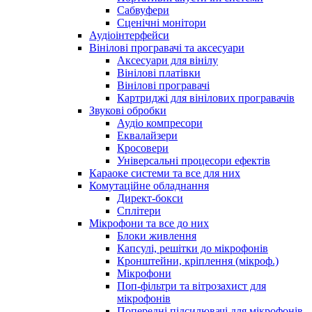
Сабвуфери
Сценічні монітори
Аудіоінтерфейси
Вінілові програвачі та аксесуари
Аксесуари для вінілу
Вінілові платівки
Вінілові програвачі
Картриджі для вінілових програвачів
Звукові обробки
Аудіо компресори
Еквалайзери
Кросовери
Універсальні процесори ефектів
Караоке системи та все для них
Комутаційне обладнання
Директ-бокси
Сплітери
Мікрофони та все до них
Блоки живлення
Капсулі, решітки до мікрофонів
Кронштейни, кріплення (мікроф.)
Мікрофони
Поп-фільтри та вітрозахист для
мікрофонів
Попередні підсилювачі для мікрофонів