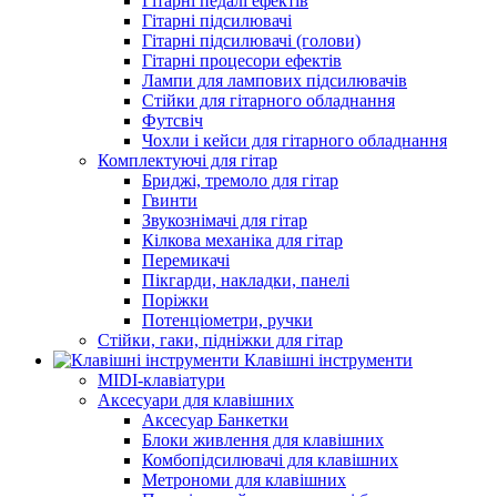
Гітарні педалі ефектів
Гітарні підсилювачі
Гітарні підсилювачі (голови)
Гітарні процесори ефектів
Лампи для лампових підсилювачів
Стійки для гітарного обладнання
Футсвіч
Чохли і кейси для гітарного обладнання
Комплектуючі для гітар
Бриджі, тремоло для гітар
Гвинти
Звукознімачі для гітар
Кілкова механіка для гітар
Перемикачі
Пікгарди, накладки, панелі
Поріжки
Потенціометри, ручки
Стійки, гаки, підніжки для гітар
Клавішні інструменти
MIDI-клавіатури
Аксесуари для клавішних
Аксесуар Банкетки
Блоки живлення для клавішних
Комбопідсилювачі для клавішних
Метрономи для клавішних