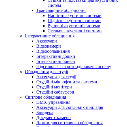
Стійки та підставки для акустичних
систем
Трансляційне обладнання
Настінні акустичні системи
Підвісні акустичні системи
Рупорні акустичні системи
Стельові акустичні системи
Інтерактивне обладнання
Аксесуари
Відеокамери
Відеообладнання
Інтерактивні дошки
Інтерактивні панелі
Підсилювачі та розподілювачі сигналу
Обладнання для студії
Аксесуари для студії
Студійні мікрофони та системи
Студійні монітори
Студійні сабвуфери
Світлове обладнання
DMX-управління
Аксесуари для світлових приладів
Бліндера
Документ-камери
Лампи для світлового обладнання