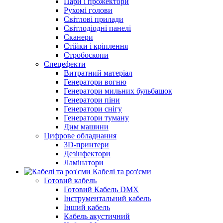
Пари і прожектори
Рухомі голови
Світлові прилади
Світлодіодні панелі
Сканери
Стійки і кріплення
Стробоскопи
Спецефекти
Витратний матеріал
Генератори вогню
Генератори мильних бульбашок
Генератори піни
Генератори снігу
Генератори туману
Дим машини
Цифрове обладнання
3D-принтери
Дезінфектори
Ламінатори
Кабелі та роз'єми
Готовий кабель
Готовий Кабель DMX
Інструментальний кабель
Інший кабель
Кабель акустичний