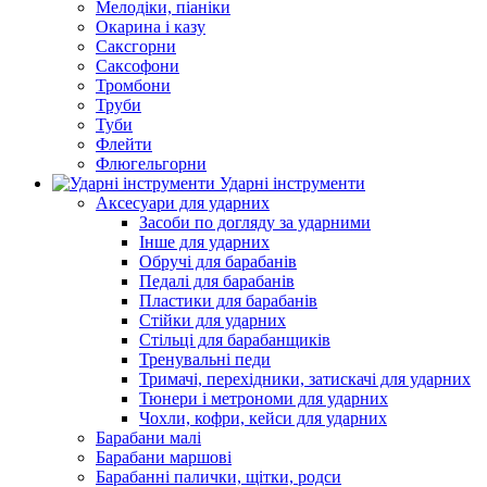
Мелодіки, піаніки
Окарина і казу
Саксгорни
Саксофони
Тромбони
Труби
Туби
Флейти
Флюгельгорни
Ударні інструменти
Аксесуари для ударних
Засоби по догляду за ударними
Інше для ударних
Обручі для барабанів
Педалі для барабанів
Пластики для барабанів
Стійки для ударних
Стільці для барабанщиків
Тренувальні педи
Тримачі, перехідники, затискачі для ударних
Тюнери і метрономи для ударних
Чохли, кофри, кейси для ударних
Барабани малі
Барабани маршові
Барабанні палички, щітки, родси