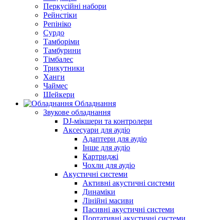
Перкусійні набори
Рейнстіки
Репініко
Сурдо
Тамборіми
Тамбурини
Тімбалес
Трикутники
Ханги
Чаймес
Шейкери
Обладнання
Звукове обладнання
DJ-мікшери та контролери
Аксесуари для аудіо
Адаптери для аудіо
Інше для аудіо
Картриджі
Чохли для аудіо
Акустичні системи
Активні акустичні системи
Динаміки
Лінійні масиви
Пасивні акустичні системи
Портативні акустичні системи