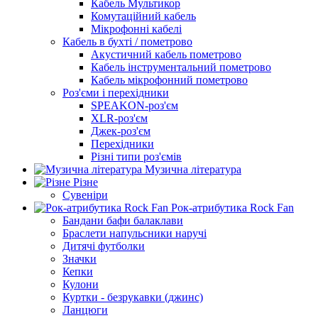
Кабель Мультикор
Комутаційний кабель
Мікрофонні кабелі
Кабель в бухті / пометрово
Акустичний кабель пометрово
Кабель інструментальний пометрово
Кабель мікрофонний пометрово
Роз'єми і перехідники
SPEAKON-роз'єм
XLR-роз'єм
Джек-роз'єм
Перехідники
Різні типи роз'ємів
Музична література
Різне
Сувеніри
Рок-атрибутика Rock Fan
Бандани бафи балаклави
Браслети напульсники наручі
Дитячі футболки
Значки
Кепки
Кулони
Куртки - безрукавки (джинс)
Ланцюги