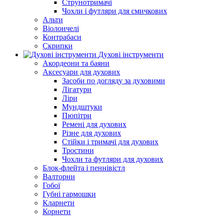
Струнотримачі
Чохли і футляри для смичкових
Альти
Віолончелі
Контрабаси
Скрипки
Духові інструменти
Акордеони та баяни
Аксесуари для духових
Засоби по догляду за духовими
Лігатури
Ліри
Мундштуки
Пюпітри
Ремені для духових
Різне для духових
Стійки і тримачі для духових
Тростини
Чохли та футляри для духових
Блок-флейта і пеннівістл
Валторни
Гобої
Губні гармошки
Кларнети
Корнети