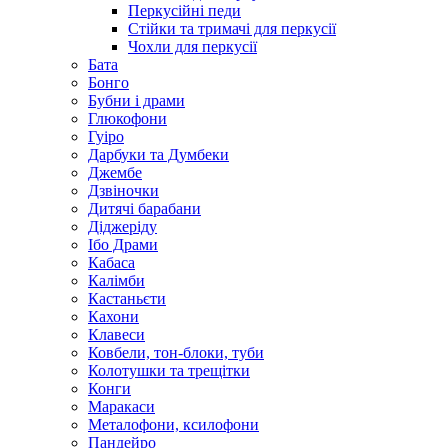
Перкусійні педи
Стійки та тримачі для перкусії
Чохли для перкусії
Бата
Бонго
Бубни і драми
Глюкофони
Гуіро
Дарбуки та Думбеки
Джембе
Дзвіночки
Дитячі барабани
Діджеріду
Ібо Драми
Кабаса
Калімби
Кастаньєти
Кахони
Клавеси
Ковбели, тон-блоки, туби
Колотушки та трещітки
Конги
Маракаси
Металофони, ксилофони
Пандейро