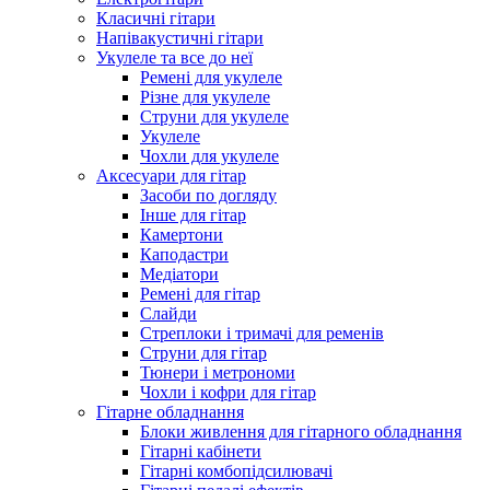
Класичні гітари
Напівакустичні гітари
Укулеле та все до неї
Ремені для укулеле
Різне для укулеле
Струни для укулеле
Укулеле
Чохли для укулеле
Аксесуари для гітар
Засоби по догляду
Інше для гітар
Камертони
Каподастри
Медіатори
Ремені для гітар
Слайди
Стреплоки і тримачі для ременів
Струни для гітар
Тюнери і метрономи
Чохли і кофри для гітар
Гітарне обладнання
Блоки живлення для гітарного обладнання
Гітарні кабінети
Гітарні комбопідсилювачі