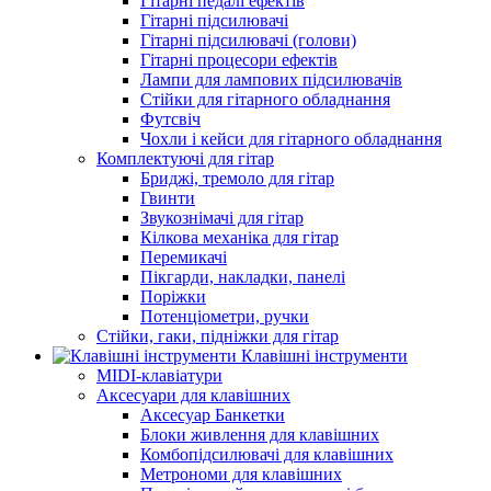
Гітарні педалі ефектів
Гітарні підсилювачі
Гітарні підсилювачі (голови)
Гітарні процесори ефектів
Лампи для лампових підсилювачів
Стійки для гітарного обладнання
Футсвіч
Чохли і кейси для гітарного обладнання
Комплектуючі для гітар
Бриджі, тремоло для гітар
Гвинти
Звукознімачі для гітар
Кілкова механіка для гітар
Перемикачі
Пікгарди, накладки, панелі
Поріжки
Потенціометри, ручки
Стійки, гаки, підніжки для гітар
Клавішні інструменти
MIDI-клавіатури
Аксесуари для клавішних
Аксесуар Банкетки
Блоки живлення для клавішних
Комбопідсилювачі для клавішних
Метрономи для клавішних