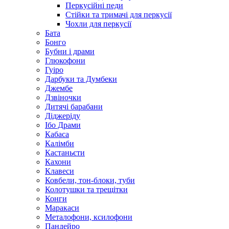
Перкусійні педи
Стійки та тримачі для перкусії
Чохли для перкусії
Бата
Бонго
Бубни і драми
Глюкофони
Гуіро
Дарбуки та Думбеки
Джембе
Дзвіночки
Дитячі барабани
Діджеріду
Ібо Драми
Кабаса
Калімби
Кастаньєти
Кахони
Клавеси
Ковбели, тон-блоки, туби
Колотушки та трещітки
Конги
Маракаси
Металофони, ксилофони
Пандейро