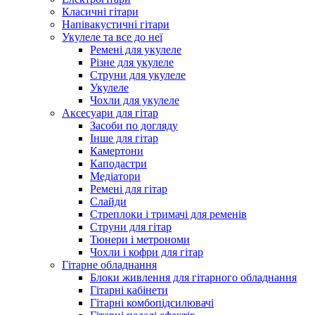
Класичні гітари
Напівакустичні гітари
Укулеле та все до неї
Ремені для укулеле
Різне для укулеле
Струни для укулеле
Укулеле
Чохли для укулеле
Аксесуари для гітар
Засоби по догляду
Інше для гітар
Камертони
Каподастри
Медіатори
Ремені для гітар
Слайди
Стреплоки і тримачі для ременів
Струни для гітар
Тюнери і метрономи
Чохли і кофри для гітар
Гітарне обладнання
Блоки живлення для гітарного обладнання
Гітарні кабінети
Гітарні комбопідсилювачі