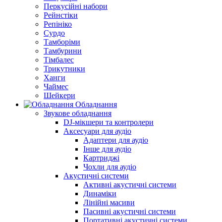
Перкусійні набори
Рейнстіки
Репініко
Сурдо
Тамборіми
Тамбурини
Тімбалес
Трикутники
Ханги
Чаймес
Шейкери
Обладнання
Звукове обладнання
DJ-мікшери та контролери
Аксесуари для аудіо
Адаптери для аудіо
Інше для аудіо
Картриджі
Чохли для аудіо
Акустичні системи
Активні акустичні системи
Динаміки
Лінійні масиви
Пасивні акустичні системи
Портативні акустичні системи