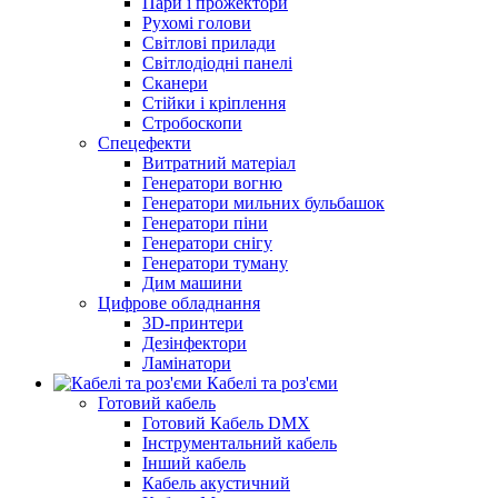
Пари і прожектори
Рухомі голови
Світлові прилади
Світлодіодні панелі
Сканери
Стійки і кріплення
Стробоскопи
Спецефекти
Витратний матеріал
Генератори вогню
Генератори мильних бульбашок
Генератори піни
Генератори снігу
Генератори туману
Дим машини
Цифрове обладнання
3D-принтери
Дезінфектори
Ламінатори
Кабелі та роз'єми
Готовий кабель
Готовий Кабель DMX
Інструментальний кабель
Інший кабель
Кабель акустичний