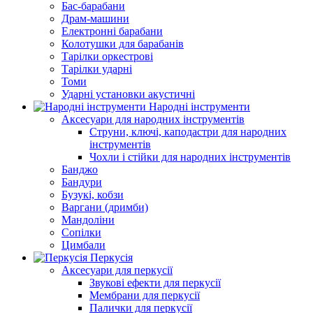
Бас-барабани
Драм-машини
Електронні барабани
Колотушки для барабанів
Тарілки оркестрові
Тарілки ударні
Томи
Ударні установки акустичні
Народні інструменти
Аксесуари для народних інструментів
Струни, ключі, каподастри для народних
інструментів
Чохли і стійки для народних інструментів
Банджо
Бандури
Бузукі, кобзи
Варгани (дримби)
Мандоліни
Сопілки
Цимбали
Перкусія
Аксесуари для перкусії
Звукові ефекти для перкусії
Мембрани для перкусії
Палички для перкусії