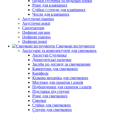
Педалі сустейна та педальні блоки
Різне для клавішних
Стійки і стенди для клавішних
Чохли для клавішних
Акустичні піаніно
Акустичні роялі
Синтезатори
Цифрові органи
Цифрові піаніно
Цифрові роялі
Смичкові інструменти
Аксесуари та комплектуючі для смичкових
Аксесуар Сурдинка
Диригентські палички
Засоби по догляду за смичковими
Камертони для смичкових
Каніфоль
Кілкова механіка для смичкових
Мостики для скрипок і альтів
Підборiдники для скрипок і альтів
Підставки під струни
Різне для смичкових
Смички
Стійки для смичкових
Струни для смичкових