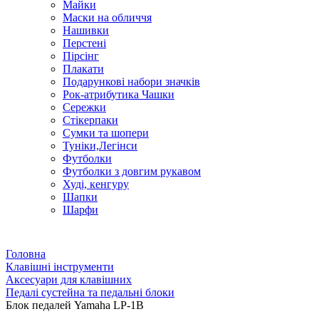
Майки
Маски на обличчя
Нашивки
Перстені
Пірсінг
Плакати
Подарункові набори значків
Рок-атрибутика Чашки
Сережки
Стікерпаки
Сумки та шопери
Туніки,Легінси
Футболки
Футболки з довгим рукавом
Худі, кенгуру
Шапки
Шарфи
Головна
Клавішні інструменти
Аксесуари для клавішних
Педалі сустейна та педальні блоки
Блок педалей Yamaha LP-1B