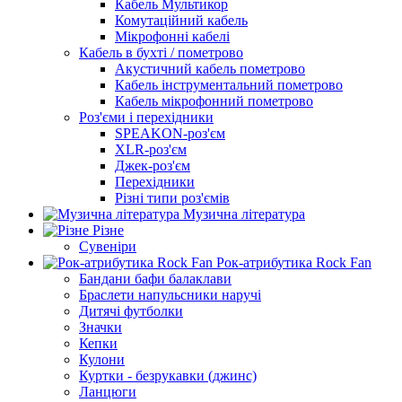
Кабель Мультикор
Комутаційний кабель
Мікрофонні кабелі
Кабель в бухті / пометрово
Акустичний кабель пометрово
Кабель інструментальний пометрово
Кабель мікрофонний пометрово
Роз'єми і перехідники
SPEAKON-роз'єм
XLR-роз'єм
Джек-роз'єм
Перехідники
Різні типи роз'ємів
Музична література
Різне
Сувеніри
Рок-атрибутика Rock Fan
Бандани бафи балаклави
Браслети напульсники наручі
Дитячі футболки
Значки
Кепки
Кулони
Куртки - безрукавки (джинс)
Ланцюги