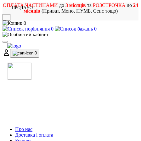
ОПЛАТА ЧАСТИНАМИ
до
3 місяців
та
РОЗСТРОЧКА
до
24
ПРОДАНО
місяців
(Приват, Моно, ПУМБ, Сенс тощо)
X
0
0
0
0
МАГАЗИН
МУЗИЧНИХ ІНСТРУМЕНТІВ
ТА РОК АТРИБУТИКИ
Про нас
Доставка і оплата
Бренди