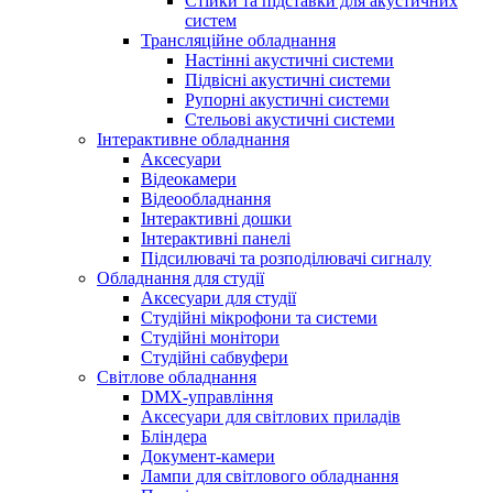
Стійки та підставки для акустичних
систем
Трансляційне обладнання
Настінні акустичні системи
Підвісні акустичні системи
Рупорні акустичні системи
Стельові акустичні системи
Інтерактивне обладнання
Аксесуари
Відеокамери
Відеообладнання
Інтерактивні дошки
Інтерактивні панелі
Підсилювачі та розподілювачі сигналу
Обладнання для студії
Аксесуари для студії
Студійні мікрофони та системи
Студійні монітори
Студійні сабвуфери
Світлове обладнання
DMX-управління
Аксесуари для світлових приладів
Бліндера
Документ-камери
Лампи для світлового обладнання