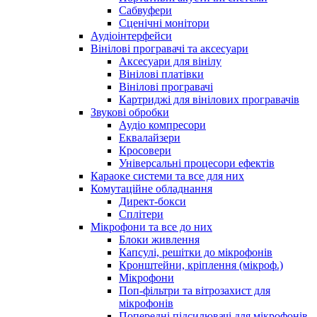
Сабвуфери
Сценічні монітори
Аудіоінтерфейси
Вінілові програвачі та аксесуари
Аксесуари для вінілу
Вінілові платівки
Вінілові програвачі
Картриджі для вінілових програвачів
Звукові обробки
Аудіо компресори
Еквалайзери
Кросовери
Універсальні процесори ефектів
Караоке системи та все для них
Комутаційне обладнання
Директ-бокси
Сплітери
Мікрофони та все до них
Блоки живлення
Капсулі, решітки до мікрофонів
Кронштейни, кріплення (мікроф.)
Мікрофони
Поп-фільтри та вітрозахист для
мікрофонів
Попередні підсилювачі для мікрофонів