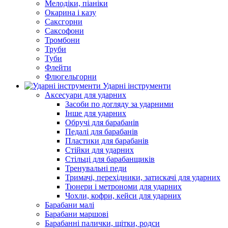
Мелодіки, піаніки
Окарина і казу
Саксгорни
Саксофони
Тромбони
Труби
Туби
Флейти
Флюгельгорни
Ударні інструменти
Аксесуари для ударних
Засоби по догляду за ударними
Інше для ударних
Обручі для барабанів
Педалі для барабанів
Пластики для барабанів
Стійки для ударних
Стільці для барабанщиків
Тренувальні педи
Тримачі, перехідники, затискачі для ударних
Тюнери і метрономи для ударних
Чохли, кофри, кейси для ударних
Барабани малі
Барабани маршові
Барабанні палички, щітки, родси