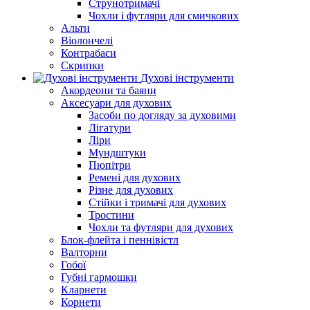
Струнотримачі
Чохли і футляри для смичкових
Альти
Віолончелі
Контрабаси
Скрипки
Духові інструменти
Акордеони та баяни
Аксесуари для духових
Засоби по догляду за духовими
Лігатури
Ліри
Мундштуки
Пюпітри
Ремені для духових
Різне для духових
Стійки і тримачі для духових
Тростини
Чохли та футляри для духових
Блок-флейта і пеннівістл
Валторни
Гобої
Губні гармошки
Кларнети
Корнети