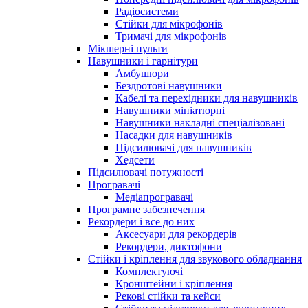
Радіосистеми
Стійки для мікрофонів
Тримачі для мікрофонів
Мікшерні пульти
Навушники і гарнітури
Амбушюри
Бездротові навушники
Кабелі та перехідники для навушників
Навушники мініатюрні
Навушники накладні спеціалізовані
Насадки для навушників
Підсилювачі для навушників
Хедсети
Підсилювачі потужності
Програвачі
Медіапрогравачі
Програмне забезпечення
Рекордери і все до них
Аксесуари для рекордерів
Рекордери, диктофони
Стійки і кріплення для звукового обладнання
Комплектуючі
Кронштейни і кріплення
Рекові стійки та кейси