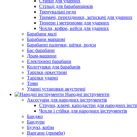
Стійки для ударних
Стільці для барабанщиків
Тренувальні педи
Тримачі, перехідники, затискачі для ударних
Тюнери і метрономи для ударних
Чохли, кофри, кейси для ударних
Барабани малі
Барабани маршові
Барабанні палички, щітки, родси
Бас-барабани
Драм-машини
Електронні барабани
Колотушки для барабанів
Тарілки оркестрові
Тарілки ударні
Томи
Ударні установки акустичні
Народні інструменти
Аксесуари для народних інструментів
Струни, ключі, каподастри для народних інст
Чохли і стійки для народних інструментів
Банджо
Бандури
Бузукі, кобзи
Варгани (дримби)