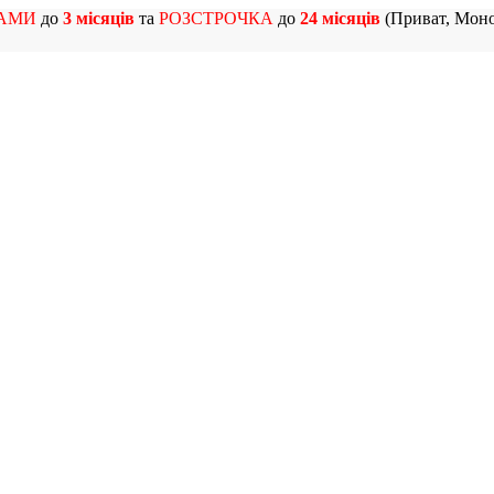
АМИ
до
3 місяців
та
РОЗСТРОЧКА
до
24 місяців
(Приват, Моно