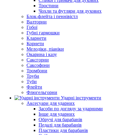
Стійки і тримачі для духових
Тростини
Чохли та футляри для духових
Блок-флейта і пеннівістл
Валторни
Гобої
Губні гармошки
Кларнети
Корнети
Мелодіки, піаніки
Окарина і казу
Саксгорни
Саксофони
Тромбони
Труби
Туби
Флейти
Флюгельгорни
Ударні інструменти
Аксесуари для ударних
Засоби по догляду за ударними
Інше для ударних
Обручі для барабанів
Педалі для барабанів
Пластики для барабанів