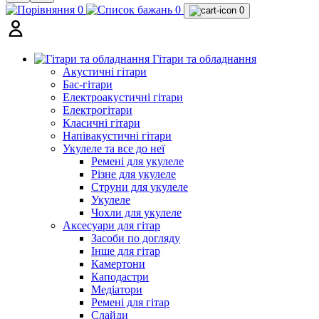
0
0
0
Гітари та обладнання
Акустичні гітари
Бас-гітари
Електроакустичні гітари
Електрогітари
Класичні гітари
Напівакустичні гітари
Укулеле та все до неї
Ремені для укулеле
Різне для укулеле
Струни для укулеле
Укулеле
Чохли для укулеле
Аксесуари для гітар
Засоби по догляду
Інше для гітар
Камертони
Каподастри
Медіатори
Ремені для гітар
Слайди