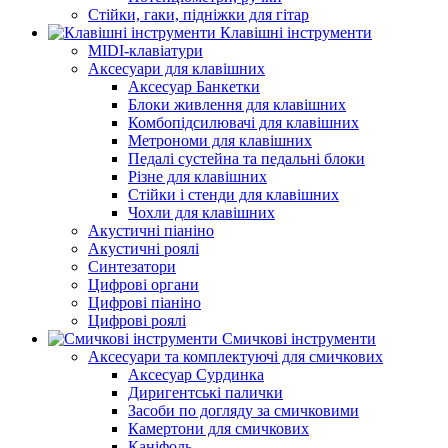
Стійки, гаки, підніжки для гітар
Клавішні інструменти
MIDI-клавіатури
Аксесуари для клавішних
Аксесуар Банкетки
Блоки живлення для клавішних
Комбопідсилювачі для клавішних
Метрономи для клавішних
Педалі сустейна та педальні блоки
Різне для клавішних
Стійки і стенди для клавішних
Чохли для клавішних
Акустичні піаніно
Акустичні роялі
Синтезатори
Цифрові органи
Цифрові піаніно
Цифрові роялі
Смичкові інструменти
Аксесуари та комплектуючі для смичкових
Аксесуар Сурдинка
Диригентські палички
Засоби по догляду за смичковими
Камертони для смичкових
Каніфоль