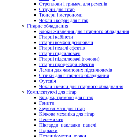
Стреплоки і тримачі для ременів
Струни для гітар
Тюнери і метрономи
Чохли і кофри для гітар
Гітарне обладнання
Блоки живлення для гітарного обладнання
Гітарні кабінети
Гітарні комбопідсилювачі
Гітарні педалі ефектів
Гітарні підсилювачі
Гітарні підсилювачі (голови)
Гітарні процесори ефектів
Лампи для лампових підсилювачів
Стійки для гітарного обладнання
Футсвіч
Чохли і кейси для гітарного обладнання
Комплектуючі для гітар
Бриджі, тремоло для гітар
Гвинти
Звукознімачі для гітар
Кілкова механіка для гітар
Перемикачі
Пікгарди, накладки, панелі
Поріжки
Потенціометри, ручки