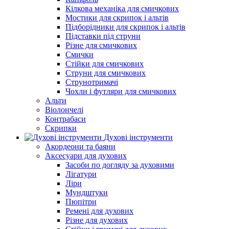
Кілкова механіка для смичкових
Мостики для скрипок і альтів
Підборiдники для скрипок і альтів
Підставки під струни
Різне для смичкових
Смички
Стійки для смичкових
Струни для смичкових
Струнотримачі
Чохли і футляри для смичкових
Альти
Віолончелі
Контрабаси
Скрипки
Духові інструменти
Акордеони та баяни
Аксесуари для духових
Засоби по догляду за духовими
Лігатури
Ліри
Мундштуки
Пюпітри
Ремені для духових
Різне для духових