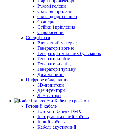
Пари і прожектори
Рухомі голови
Світлові прилади
Світлодіодні панелі
Сканери
Стійки і кріплення
Стробоскопи
Спецефекти
Витратний матеріал
Генератори вогню
Генератори мильних бульбашок
Генератори піни
Генератори снігу
Генератори туману
Дим машини
Цифрове обладнання
3D-принтери
Дезінфектори
Ламінатори
Кабелі та роз'єми
Готовий кабель
Готовий Кабель DMX
Інструментальний кабель
Інший кабель
Кабель акустичний