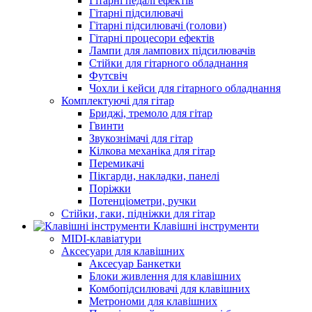
Гітарні педалі ефектів
Гітарні підсилювачі
Гітарні підсилювачі (голови)
Гітарні процесори ефектів
Лампи для лампових підсилювачів
Стійки для гітарного обладнання
Футсвіч
Чохли і кейси для гітарного обладнання
Комплектуючі для гітар
Бриджі, тремоло для гітар
Гвинти
Звукознімачі для гітар
Кілкова механіка для гітар
Перемикачі
Пікгарди, накладки, панелі
Поріжки
Потенціометри, ручки
Стійки, гаки, підніжки для гітар
Клавішні інструменти
MIDI-клавіатури
Аксесуари для клавішних
Аксесуар Банкетки
Блоки живлення для клавішних
Комбопідсилювачі для клавішних
Метрономи для клавішних