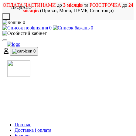
ОПЛАТА ЧАСТИНАМИ
до
3 місяців
та
РОЗСТРОЧКА
до
24
ПРОДАНО
місяців
(Приват, Моно, ПУМБ, Сенс тощо)
X
0
0
0
0
МАГАЗИН
МУЗИЧНИХ ІНСТРУМЕНТІВ
ТА РОК АТРИБУТИКИ
Про нас
Доставка і оплата
Бренди