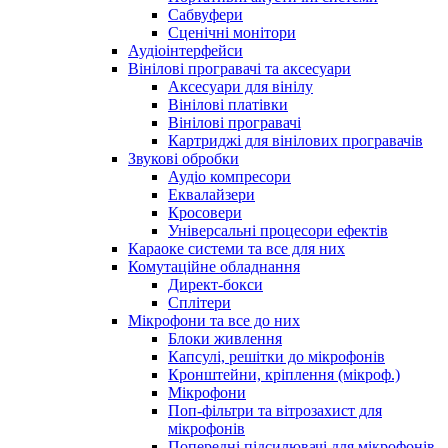
Сабвуфери
Сценічні монітори
Аудіоінтерфейси
Вінілові програвачі та аксесуари
Аксесуари для вінілу
Вінілові платівки
Вінілові програвачі
Картриджі для вінілових програвачів
Звукові обробки
Аудіо компресори
Еквалайзери
Кросовери
Універсальні процесори ефектів
Караоке системи та все для них
Комутаційне обладнання
Директ-бокси
Сплітери
Мікрофони та все до них
Блоки живлення
Капсулі, решітки до мікрофонів
Кронштейни, кріплення (мікроф.)
Мікрофони
Поп-фільтри та вітрозахист для
мікрофонів
Попередні підсилювачі для мікрофонів