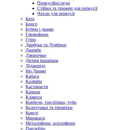
Перкусійні педи
Стійки та тримачі для перкусії
Чохли для перкусії
Бата
Бонго
Бубни і драми
Глюкофони
Гуіро
Дарбуки та Думбеки
Джембе
Дзвіночки
Дитячі барабани
Діджеріду
Ібо Драми
Кабаса
Калімби
Кастаньєти
Кахони
Клавеси
Ковбели, тон-блоки, туби
Колотушки та трещітки
Конги
Маракаси
Металофони, ксилофони
Пандейро