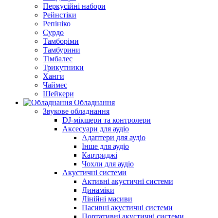
Перкусійні набори
Рейнстіки
Репініко
Сурдо
Тамборіми
Тамбурини
Тімбалес
Трикутники
Ханги
Чаймес
Шейкери
Обладнання
Звукове обладнання
DJ-мікшери та контролери
Аксесуари для аудіо
Адаптери для аудіо
Інше для аудіо
Картриджі
Чохли для аудіо
Акустичні системи
Активні акустичні системи
Динаміки
Лінійні масиви
Пасивні акустичні системи
Портативні акустичні системи