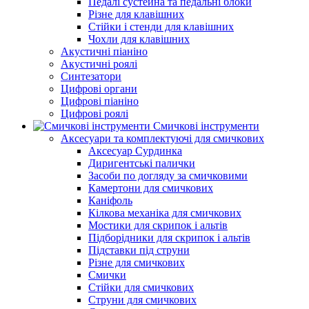
Педалі сустейна та педальні блоки
Різне для клавішних
Стійки і стенди для клавішних
Чохли для клавішних
Акустичні піаніно
Акустичні роялі
Синтезатори
Цифрові органи
Цифрові піаніно
Цифрові роялі
Смичкові інструменти
Аксесуари та комплектуючі для смичкових
Аксесуар Сурдинка
Диригентські палички
Засоби по догляду за смичковими
Камертони для смичкових
Каніфоль
Кілкова механіка для смичкових
Мостики для скрипок і альтів
Підборiдники для скрипок і альтів
Підставки під струни
Різне для смичкових
Смички
Стійки для смичкових
Струни для смичкових