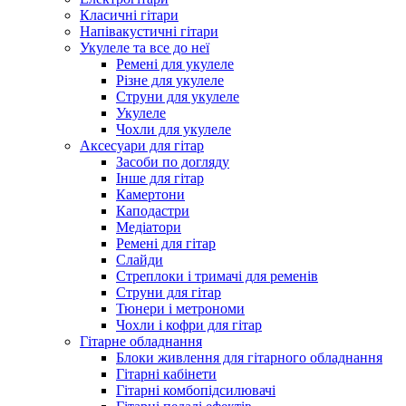
Класичні гітари
Напівакустичні гітари
Укулеле та все до неї
Ремені для укулеле
Різне для укулеле
Струни для укулеле
Укулеле
Чохли для укулеле
Аксесуари для гітар
Засоби по догляду
Інше для гітар
Камертони
Каподастри
Медіатори
Ремені для гітар
Слайди
Стреплоки і тримачі для ременів
Струни для гітар
Тюнери і метрономи
Чохли і кофри для гітар
Гітарне обладнання
Блоки живлення для гітарного обладнання
Гітарні кабінети
Гітарні комбопідсилювачі