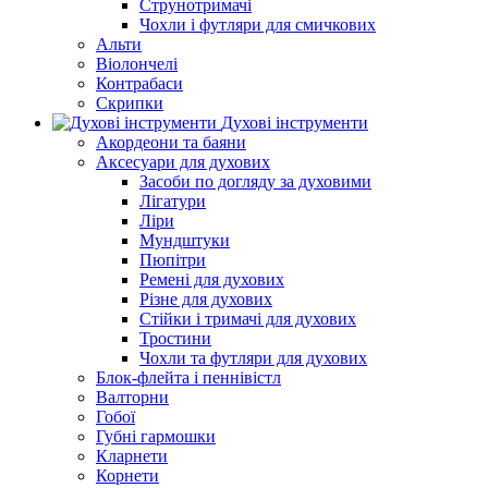
Струнотримачі
Чохли і футляри для смичкових
Альти
Віолончелі
Контрабаси
Скрипки
Духові інструменти
Акордеони та баяни
Аксесуари для духових
Засоби по догляду за духовими
Лігатури
Ліри
Мундштуки
Пюпітри
Ремені для духових
Різне для духових
Стійки і тримачі для духових
Тростини
Чохли та футляри для духових
Блок-флейта і пеннівістл
Валторни
Гобої
Губні гармошки
Кларнети
Корнети