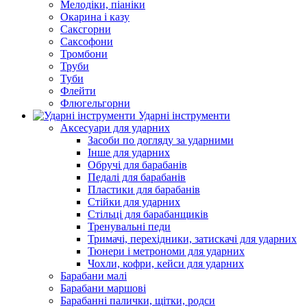
Мелодіки, піаніки
Окарина і казу
Саксгорни
Саксофони
Тромбони
Труби
Туби
Флейти
Флюгельгорни
Ударні інструменти
Аксесуари для ударних
Засоби по догляду за ударними
Інше для ударних
Обручі для барабанів
Педалі для барабанів
Пластики для барабанів
Стійки для ударних
Стільці для барабанщиків
Тренувальні педи
Тримачі, перехідники, затискачі для ударних
Тюнери і метрономи для ударних
Чохли, кофри, кейси для ударних
Барабани малі
Барабани маршові
Барабанні палички, щітки, родси