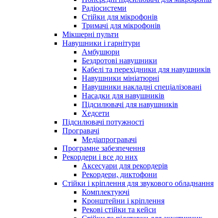
Радіосистеми
Стійки для мікрофонів
Тримачі для мікрофонів
Мікшерні пульти
Навушники і гарнітури
Амбушюри
Бездротові навушники
Кабелі та перехідники для навушників
Навушники мініатюрні
Навушники накладні спеціалізовані
Насадки для навушників
Підсилювачі для навушників
Хедсети
Підсилювачі потужності
Програвачі
Медіапрогравачі
Програмне забезпечення
Рекордери і все до них
Аксесуари для рекордерів
Рекордери, диктофони
Стійки і кріплення для звукового обладнання
Комплектуючі
Кронштейни і кріплення
Рекові стійки та кейси