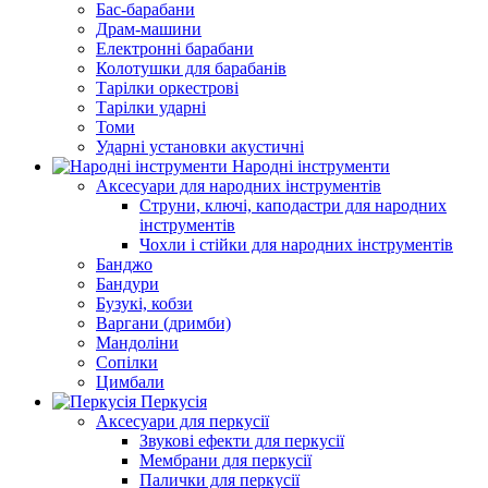
Бас-барабани
Драм-машини
Електронні барабани
Колотушки для барабанів
Тарілки оркестрові
Тарілки ударні
Томи
Ударні установки акустичні
Народні інструменти
Аксесуари для народних інструментів
Струни, ключі, каподастри для народних
інструментів
Чохли і стійки для народних інструментів
Банджо
Бандури
Бузукі, кобзи
Варгани (дримби)
Мандоліни
Сопілки
Цимбали
Перкусія
Аксесуари для перкусії
Звукові ефекти для перкусії
Мембрани для перкусії
Палички для перкусії