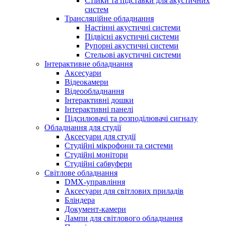
Стійки та підставки для акустичних
систем
Трансляційне обладнання
Настінні акустичні системи
Підвісні акустичні системи
Рупорні акустичні системи
Стельові акустичні системи
Інтерактивне обладнання
Аксесуари
Відеокамери
Відеообладнання
Інтерактивні дошки
Інтерактивні панелі
Підсилювачі та розподілювачі сигналу
Обладнання для студії
Аксесуари для студії
Студійні мікрофони та системи
Студійні монітори
Студійні сабвуфери
Світлове обладнання
DMX-управління
Аксесуари для світлових приладів
Бліндера
Документ-камери
Лампи для світлового обладнання