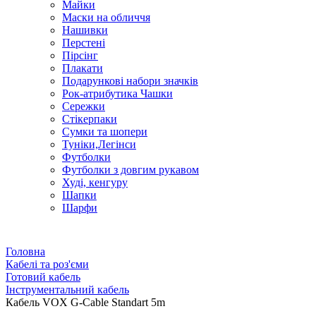
Майки
Маски на обличчя
Нашивки
Перстені
Пірсінг
Плакати
Подарункові набори значків
Рок-атрибутика Чашки
Сережки
Стікерпаки
Сумки та шопери
Туніки,Легінси
Футболки
Футболки з довгим рукавом
Худі, кенгуру
Шапки
Шарфи
Головна
Кабелі та роз'єми
Готовий кабель
Інструментальний кабель
Кабель VOX G-Cable Standart 5m