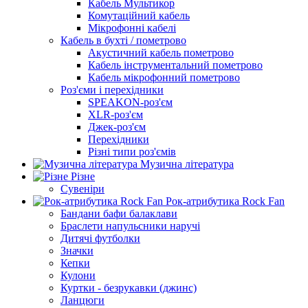
Кабель Мультикор
Комутаційний кабель
Мікрофонні кабелі
Кабель в бухті / пометрово
Акустичний кабель пометрово
Кабель інструментальний пометрово
Кабель мікрофонний пометрово
Роз'єми і перехідники
SPEAKON-роз'єм
XLR-роз'єм
Джек-роз'єм
Перехідники
Різні типи роз'ємів
Музична література
Різне
Сувеніри
Рок-атрибутика Rock Fan
Бандани бафи балаклави
Браслети напульсники наручі
Дитячі футболки
Значки
Кепки
Кулони
Куртки - безрукавки (джинс)
Ланцюги