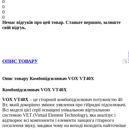
0
0
0
0
Немає відгуків про цей товар. Станьте першим, залиште
свій відгук.
ОПИС ТОВАРУ
Опис товару Комбопідсилювач VOX VT40X
Комбопідсилювач VOX VT40X
VOX VT40X
– це гітарний комбопідсилювач потужністю 40
Вт, який докорінно змінює уявлення про гібридні підсилювачі.
Всі моделі цієї серії оснащені унікальною віртуальною
системою VET (Virtual Element Technology), яка аналізує і
відтворює всі компоненти і елементи ланцюга гітарного
посилення звуку, завдяки чому на виході виходить найточніше