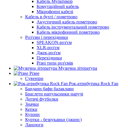
Кабель Мультикор
Комутаційний кабель
Мікрофонні кабелі
Кабель в бухті / пометрово
Акустичний кабель пометрово
Кабель інструментальний пометрово
Кабель мікрофонний пометрово
Роз'єми і перехідники
SPEAKON-роз'єм
XLR-роз'єм
Джек-роз'єм
Перехідники
Різні типи роз'ємів
Музична література
Різне
Сувеніри
Рок-атрибутика Rock Fan
Бандани бафи балаклави
Браслети напульсники наручі
Дитячі футболки
Значки
Кепки
Кулони
Куртки - безрукавки (джинс)
Ланцюги