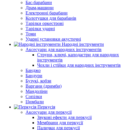
Бас-барабани
Драм-машини
Електронні барабани
Колотушки для барабанів
Тарілки оркестрові
Тарілки ударні
Томи
Ударні установки акустичні
Народні інструменти
Аксесуари для народних інструментів
Струни, ключі, каподастри для народних
інструментів
Чохли і стійки для народних інструментів
Банджо
Бандури
Бузукі, кобзи
Варгани (дримби)
Мандоліни
Сопілки
Цимбали
Перкусія
Аксесуари для перкусії
Звукові ефекти для перкусії
Мембрани для перкусії
Палички для перкусії