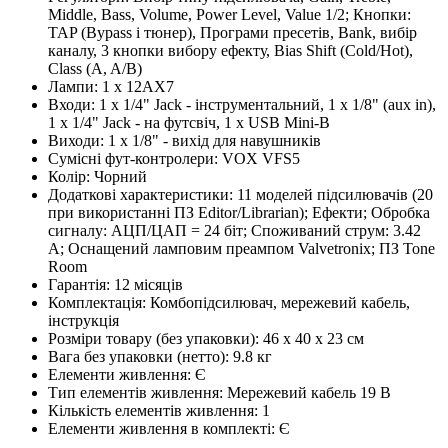
Middle, Bass, Volume, Power Level, Value 1/2; Кнопки:
TAP (Bypass і тюнер), Програми пресетів, Bank, вибір
каналу, 3 кнопки вибору ефекту, Bias Shift (Cold/Hot),
Class (A, A/B)
Лампи
:
1 x 12AX7
Входи
:
1 x 1/4" Jack - інструментальний, 1 x 1/8" (aux in),
1 x 1/4" Jack - на футсвіч, 1 x USB Mini-B
Виходи
:
1 x 1/8" - вихід для навушників
Сумісні фут-контролери
:
VOX VFS5
Колір
:
Чорний
Додаткові характеристики
:
11 моделей підсилювачів (20
при використанні ПЗ Editor/Librarian); Ефекти; Обробка
сигналу: АЦП/ЦАП = 24 біт; Споживаний струм: 3.42
А; Оснащений ламповим преампом Valvetronix; ПЗ Tone
Room
Гарантія
:
12 місяців
Комплектація
:
Комбопідсилювач, мережевий кабель,
інструкція
Розміри товару (без упаковки)
:
46 x 40 x 23 см
Вага без упаковки (нетто)
:
9.8 кг
Елементи живлення
:
Є
Тип елементів живлення
:
Мережевий кабель 19 В
Кількість елементів живлення
:
1
Елементи живлення в комплекті
:
Є