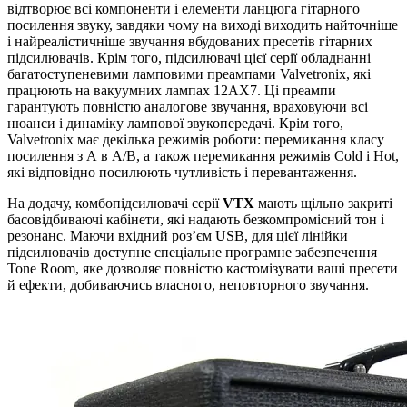
відтворює всі компоненти і елементи ланцюга гітарного
посилення звуку, завдяки чому на виході виходить найточніше
і найреалістичніше звучання вбудованих пресетів гітарних
підсилювачів. Крім того, підсилювачі цієї серії обладнанні
багатоступеневими ламповими преампами Valvetronix, які
працюють на вакуумних лампах 12AX7. Ці преампи
гарантують повністю аналогове звучання, враховуючи всі
нюанси і динаміку лампової звукопередачі. Крім того,
Valvetronix має декілька режимів роботи: перемикання класу
посилення з А в А/В, а також перемикання режимів Cold і Hot,
які відповідно посилюють чутливість і перевантаження.
На додачу, комбопідсилювачі серії
VTX
мають щільно закриті
басовідбиваючі кабінети, які надають безкомпромісний тон і
резонанс. Маючи вхідний роз’єм USB, для цієї лінійки
підсилювачів доступне спеціальне програмне забезпечення
Tone Room, яке дозволяє повністю кастомізувати ваші пресети
й ефекти, добиваючись власного, неповторного звучання.