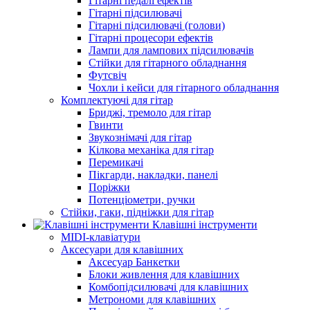
Гітарні педалі ефектів
Гітарні підсилювачі
Гітарні підсилювачі (голови)
Гітарні процесори ефектів
Лампи для лампових підсилювачів
Стійки для гітарного обладнання
Футсвіч
Чохли і кейси для гітарного обладнання
Комплектуючі для гітар
Бриджі, тремоло для гітар
Гвинти
Звукознімачі для гітар
Кілкова механіка для гітар
Перемикачі
Пікгарди, накладки, панелі
Поріжки
Потенціометри, ручки
Стійки, гаки, підніжки для гітар
Клавішні інструменти
MIDI-клавіатури
Аксесуари для клавішних
Аксесуар Банкетки
Блоки живлення для клавішних
Комбопідсилювачі для клавішних
Метрономи для клавішних