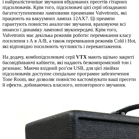
і найреалістичніше звучання вбудованих пресетів гітарних
підсилювачів. Крім того, підсилювачі цієї серії обладнанні
багатоступеневими ламповими преампами Valvetronix, які
працюють на вакуумних лампах 12AX7. Ці преампи
гарантують повністю аналогове звучання, враховуючи всі
нюанси і динаміку лампової звукопередачі. Крім того,
Valvetronix має декілька режимів роботи: перемикання класу
посилення з А в А/В, а також перемикання режимів Cold і Hot,
які відповідно посилюють чутливість і перевантаження.
На додачу, комбопідсилювачі серії
VTX
мають щільно закриті
басовідбиваючі кабінети, які надають безкомпромісний тон і
резонанс. Маючи вхідний роз’єм USB, для цієї лінійки
підсилювачів доступне спеціальне програмне забезпечення
Tone Room, яке дозволяє повністю кастомізувати ваші пресети
й ефекти, добиваючись власного, неповторного звучання.