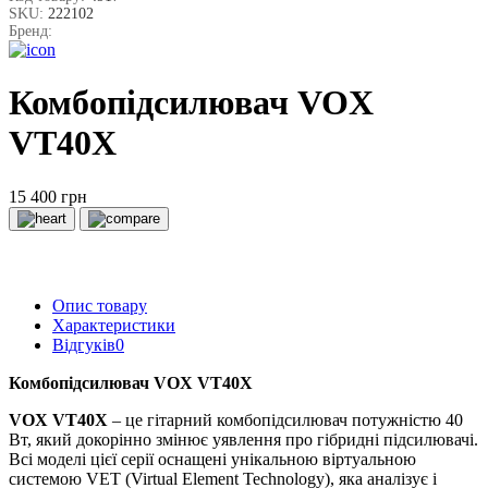
SKU:
222102
Бренд:
Комбопідсилювач VOX
VT40X
15 400 грн
Опис товару
Характеристики
Відгуків
0
Комбопідсилювач VOX VT40X
VOX VT40X
– це гітарний комбопідсилювач потужністю 40
Вт, який докорінно змінює уявлення про гібридні підсилювачі.
Всі моделі цієї серії оснащені унікальною віртуальною
системою VET (Virtual Element Technology), яка аналізує і