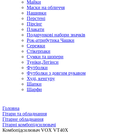
Майки
Маски на обличчя
Нашивки
Перстені
Пірсінг
Плакати
Подарункові набори значків
Рок-атрибутика Чашки
Сережки
Стікерпаки
Сумки та шопери
Туніки,Легінси
Футболки
Футболки з довгим рукавом
Худі, кенгуру
Шапки
Шарфи
Головна
Гітари та обладнання
Гітарне обладнання
Гітарні комбопідсилювачі
Комбопідсилювач VOX VT40X