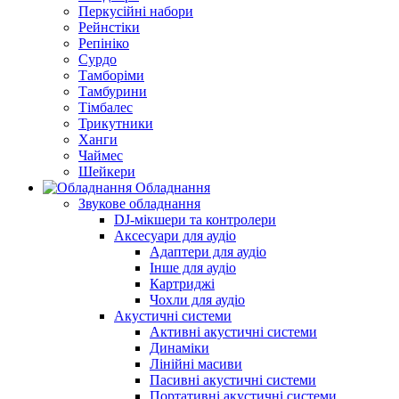
Перкусійні набори
Рейнстіки
Репініко
Сурдо
Тамборіми
Тамбурини
Тімбалес
Трикутники
Ханги
Чаймес
Шейкери
Обладнання
Звукове обладнання
DJ-мікшери та контролери
Аксесуари для аудіо
Адаптери для аудіо
Інше для аудіо
Картриджі
Чохли для аудіо
Акустичні системи
Активні акустичні системи
Динаміки
Лінійні масиви
Пасивні акустичні системи
Портативні акустичні системи