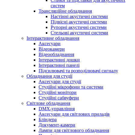
Стійки та підставки для акустичних
систем
Трансляційне обладнання
Настінні акустичні системи
Підвісні акустичні системи
Рупорні акустичні системи
Стельові акустичні системи
Інтерактивне обладнання
Аксесуари
Відеокамери
Відеообладнання
Інтерактивні дошки
Інтерактивні панелі
Підсилювачі та розподілювачі сигналу
Обладнання для студії
Аксесуари для студії
Студійні мікрофони та системи
Студійні монітори
Студійні сабвуфери
Світлове обладнання
DMX-управління
Аксесуари для світлових приладів
Бліндера
Документ-камери
Лампи для світлового обладнання