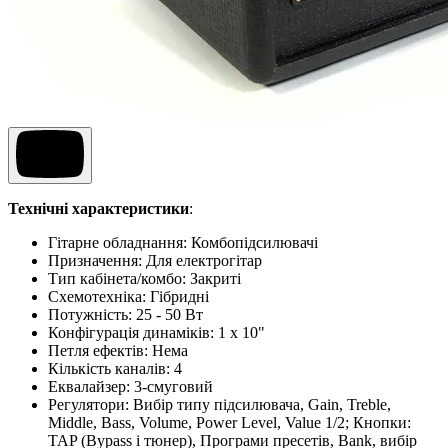
Технічні характеристики
:
Гітарне обладнання:
Комбопідсилювачі
Призначення
:
Для електрогітар
Тип кабінета/комбо
:
Закриті
Схемотехніка
:
Гібридні
Потужність
:
25 - 50 Вт
Конфігурація динаміків
:
1 x 10"
Петля ефектів
:
Нема
Кількість каналів
:
4
Еквалайзер
:
3-смуговий
Регулятори
:
Вибір типу підсилювача, Gain, Treble,
Middle, Bass, Volume, Power Level, Value 1/2; Кнопки:
TAP (Bypass і тюнер), Програми пресетів, Bank, вибір