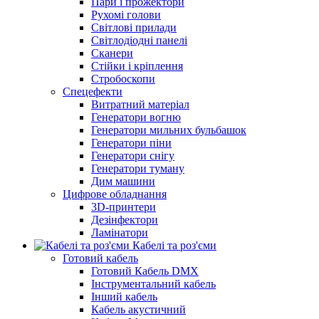
Пари і прожектори
Рухомі голови
Світлові прилади
Світлодіодні панелі
Сканери
Стійки і кріплення
Стробоскопи
Спецефекти
Витратний матеріал
Генератори вогню
Генератори мильних бульбашок
Генератори піни
Генератори снігу
Генератори туману
Дим машини
Цифрове обладнання
3D-принтери
Дезінфектори
Ламінатори
Кабелі та роз'єми
Готовий кабель
Готовий Кабель DMX
Інструментальний кабель
Інший кабель
Кабель акустичний