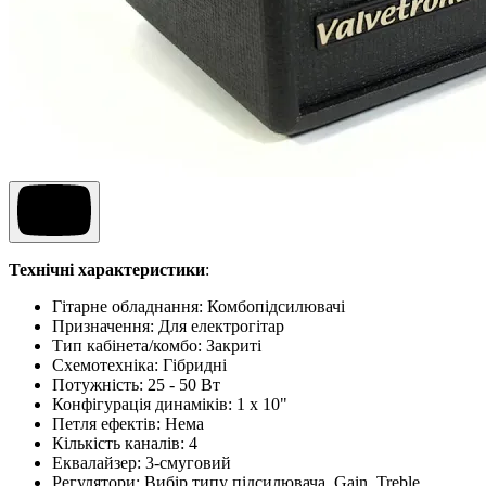
Технічні характеристики
:
Гітарне обладнання:
Комбопідсилювачі
Призначення
:
Для електрогітар
Тип кабінета/комбо
:
Закриті
Схемотехніка
:
Гібридні
Потужність
:
25 - 50 Вт
Конфігурація динаміків
:
1 x 10"
Петля ефектів
:
Нема
Кількість каналів
:
4
Еквалайзер
:
3-смуговий
Регулятори
:
Вибір типу підсилювача, Gain, Treble,