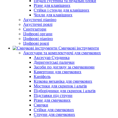
Педалі сустейна та педальні блоки
Різне для клавішних
Стійки і стенди для клавішних
Чохли для клавішних
Акустичні піаніно
Акустичні роялі
Синтезатори
Цифрові органи
Цифрові піаніно
Цифрові роялі
Смичкові інструменти
Аксесуари та комплектуючі для смичкових
Аксесуар Сурдинка
Диригентські палички
Засоби по догляду за смичковими
Камертони для смичкових
Каніфоль
Кілкова механіка для смичкових
Мостики для скрипок і альтів
Підборiдники для скрипок і альтів
Підставки під струни
Різне для смичкових
Смички
Стійки для смичкових
Струни для смичкових