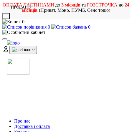
ОПЛАТА ЧАСТИНАМИ
до
3 місяців
та
РОЗСТРОЧКА
до
24
ПРОДАНО
місяців
(Приват, Моно, ПУМБ, Сенс тощо)
X
0
0
0
0
МАГАЗИН
МУЗИЧНИХ ІНСТРУМЕНТІВ
ТА РОК АТРИБУТИКИ
Про нас
Доставка і оплата
Бренди