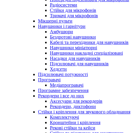
Радіосистеми
Стійки для мікрофонів
Тримачі для мікрофонів
Мікшерні пульти
Навушники і гарнітури
Амбушюри
Бездротові навушники
Кабелі та перехідники для навушників
Навушники мініатюрні
Навушники накладні спеціалізовані
Насадки для навушників
Підсилювачі для навушників
Хедсети
Підсилювачі потужності
Програвачі
Медіапрогравачі
Програмне забезпечення
Рекордери і все до них
Аксесуари для рекордерів
Рекордери, диктофони
Стійки і кріплення для звукового обладнання
Комплектуючі
Кронштейни і кріплення
Рекові стійки та кейси