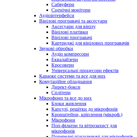
Сабвуфери
Сценічні монітори
Аудіоінтерфейси
Вінілові програвачі та аксесуари
Аксесуари для вінілу
Вінілові платівки
Вінілові програвачі
Картриджі для вінілових програвачів
Звукові обробки
Аудіо компресори
Еквалайзери
Кросовери
Універсальні процесори ефектів
Караоке системи та все для них
Комутаційне обладнання
Директ-бокси
Сплітери
Мікрофони та все до них
Блоки живлення
Капсулі, решітки до мікрофонів
Кронштейни, кріплення (мікроф.)
Мікрофони
Поп-фільтри та вітрозахист для
мікрофонів
Попередні підсилювачі для мікрофонів