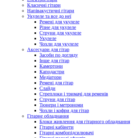
Класичні гітари
Напівакустичні гітари
Укулеле та все до неї
Ремені для укулеле
Різне для укулеле
Струни для укулеле
Укулеле
Чохли для укулеле
Аксесуари для гітар
Засоби по догляду
Інше для гітар
Камертони
Каподастри
Медіатори
Ремені для гітар
Слайди
Стреплоки і тримачі для ременів
Струни для гітар
Тюнери і метрономи
Чохли і кофри для гітар
Гітарне обладнання
Блоки живлення для гітарного обладнання
Гітарні кабінети
Гітарні комбопідсилювачі