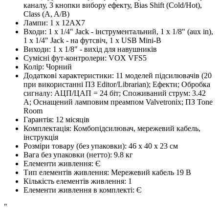
каналу, 3 кнопки вибору ефекту, Bias Shift (Cold/Hot),
Class (A, A/B)
Лампи
:
1 x 12AX7
Входи
:
1 x 1/4" Jack - інструментальний, 1 x 1/8" (aux in),
1 x 1/4" Jack - на футсвіч, 1 x USB Mini-B
Виходи
:
1 x 1/8" - вихід для навушників
Сумісні фут-контролери
:
VOX VFS5
Колір
:
Чорний
Додаткові характеристики
:
11 моделей підсилювачів (20
при використанні ПЗ Editor/Librarian); Ефекти; Обробка
сигналу: АЦП/ЦАП = 24 біт; Споживаний струм: 3.42
А; Оснащений ламповим преампом Valvetronix; ПЗ Tone
Room
Гарантія
:
12 місяців
Комплектація
:
Комбопідсилювач, мережевий кабель,
інструкція
Розміри товару (без упаковки)
:
46 x 40 x 23 см
Вага без упаковки (нетто)
:
9.8 кг
Елементи живлення
:
Є
Тип елементів живлення
:
Мережевий кабель 19 В
Кількість елементів живлення
:
1
Елементи живлення в комплекті
:
Є
"