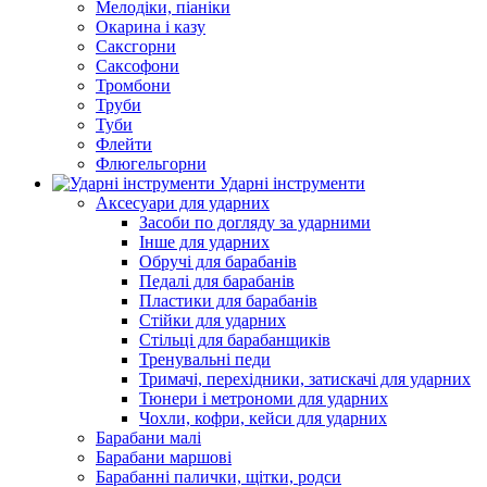
Мелодіки, піаніки
Окарина і казу
Саксгорни
Саксофони
Тромбони
Труби
Туби
Флейти
Флюгельгорни
Ударні інструменти
Аксесуари для ударних
Засоби по догляду за ударними
Інше для ударних
Обручі для барабанів
Педалі для барабанів
Пластики для барабанів
Стійки для ударних
Стільці для барабанщиків
Тренувальні педи
Тримачі, перехідники, затискачі для ударних
Тюнери і метрономи для ударних
Чохли, кофри, кейси для ударних
Барабани малі
Барабани маршові
Барабанні палички, щітки, родси