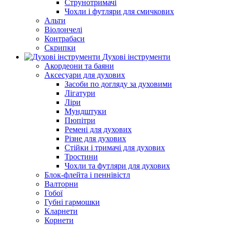
Струнотримачі
Чохли і футляри для смичкових
Альти
Віолончелі
Контрабаси
Скрипки
Духові інструменти
Акордеони та баяни
Аксесуари для духових
Засоби по догляду за духовими
Лігатури
Ліри
Мундштуки
Пюпітри
Ремені для духових
Різне для духових
Стійки і тримачі для духових
Тростини
Чохли та футляри для духових
Блок-флейта і пеннівістл
Валторни
Гобої
Губні гармошки
Кларнети
Корнети