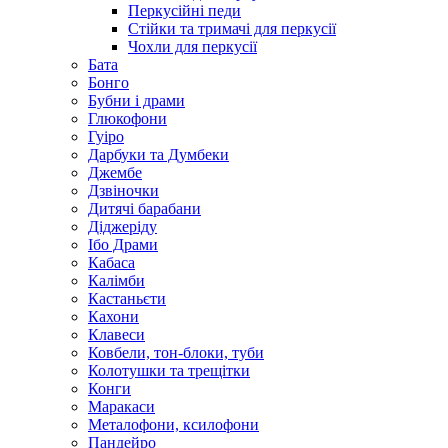
Перкусійні педи
Стійки та тримачі для перкусії
Чохли для перкусії
Бата
Бонго
Бубни і драми
Глюкофони
Гуіро
Дарбуки та Думбеки
Джембе
Дзвіночки
Дитячі барабани
Діджеріду
Ібо Драми
Кабаса
Калімби
Кастаньєти
Кахони
Клавеси
Ковбели, тон-блоки, туби
Колотушки та трещітки
Конги
Маракаси
Металофони, ксилофони
Пандейро