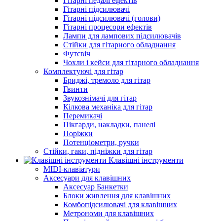
Гітарні педалі ефектів
Гітарні підсилювачі
Гітарні підсилювачі (голови)
Гітарні процесори ефектів
Лампи для лампових підсилювачів
Стійки для гітарного обладнання
Футсвіч
Чохли і кейси для гітарного обладнання
Комплектуючі для гітар
Бриджі, тремоло для гітар
Гвинти
Звукознімачі для гітар
Кілкова механіка для гітар
Перемикачі
Пікгарди, накладки, панелі
Поріжки
Потенціометри, ручки
Стійки, гаки, підніжки для гітар
Клавішні інструменти
MIDI-клавіатури
Аксесуари для клавішних
Аксесуар Банкетки
Блоки живлення для клавішних
Комбопідсилювачі для клавішних
Метрономи для клавішних