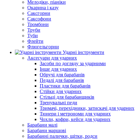
Мелодіки, піаніки
Окарина і казу
Саксгорни
Саксофони
Тромбони
Труби
Туби
Флейти
Флюгельгорни
Ударні інструменти
Аксесуари для ударних
Засоби по догляду за ударними
Інше для ударних
Обручі для барабанів
Педалі для барабанів
Пластики для барабанів
Стійки для ударних
Стільці для барабанщиків
Тренувальні педи
Тримачі, перехідники, затискачі для ударних
Тюнери і метрономи для ударних
Чохли, кофри, кейси для ударних
Барабани малі
Барабани маршові
Барабанні палички, щітки, родси