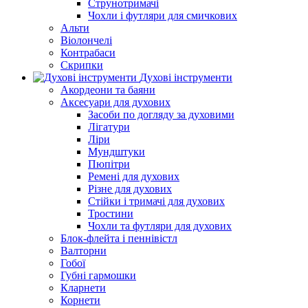
Струнотримачі
Чохли і футляри для смичкових
Альти
Віолончелі
Контрабаси
Скрипки
Духові інструменти
Акордеони та баяни
Аксесуари для духових
Засоби по догляду за духовими
Лігатури
Ліри
Мундштуки
Пюпітри
Ремені для духових
Різне для духових
Стійки і тримачі для духових
Тростини
Чохли та футляри для духових
Блок-флейта і пеннівістл
Валторни
Гобої
Губні гармошки
Кларнети
Корнети