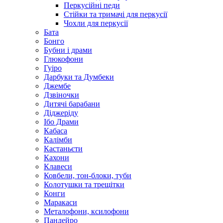
Перкусійні педи
Стійки та тримачі для перкусії
Чохли для перкусії
Бата
Бонго
Бубни і драми
Глюкофони
Гуіро
Дарбуки та Думбеки
Джембе
Дзвіночки
Дитячі барабани
Діджеріду
Ібо Драми
Кабаса
Калімби
Кастаньєти
Кахони
Клавеси
Ковбели, тон-блоки, туби
Колотушки та трещітки
Конги
Маракаси
Металофони, ксилофони
Пандейро