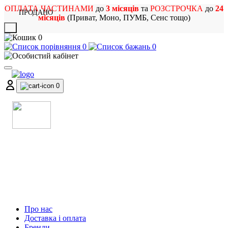
ОПЛАТА ЧАСТИНАМИ
до
3 місяців
та
РОЗСТРОЧКА
до
24
ПРОДАНО
місяців
(Приват, Моно, ПУМБ, Сенс тощо)
X
0
0
0
0
МАГАЗИН
МУЗИЧНИХ ІНСТРУМЕНТІВ
ТА РОК АТРИБУТИКИ
Про нас
Доставка і оплата
Бренди