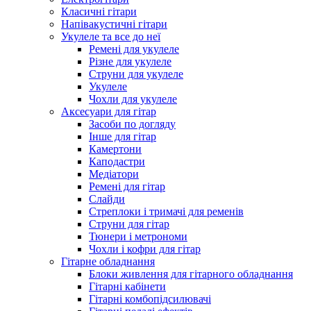
Класичні гітари
Напівакустичні гітари
Укулеле та все до неї
Ремені для укулеле
Різне для укулеле
Струни для укулеле
Укулеле
Чохли для укулеле
Аксесуари для гітар
Засоби по догляду
Інше для гітар
Камертони
Каподастри
Медіатори
Ремені для гітар
Слайди
Стреплоки і тримачі для ременів
Струни для гітар
Тюнери і метрономи
Чохли і кофри для гітар
Гітарне обладнання
Блоки живлення для гітарного обладнання
Гітарні кабінети
Гітарні комбопідсилювачі