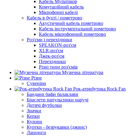
Кабель Мультикор
Комутаційний кабель
Мікрофонні кабелі
Кабель в бухті / пометрово
Акустичний кабель пометрово
Кабель інструментальний пометрово
Кабель мікрофонний пометрово
Роз'єми і перехідники
SPEAKON-роз'єм
XLR-роз'єм
Джек-роз'єм
Перехідники
Різні типи роз'ємів
Музична література
Різне
Сувеніри
Рок-атрибутика Rock Fan
Бандани бафи балаклави
Браслети напульсники наручі
Дитячі футболки
Значки
Кепки
Кулони
Куртки - безрукавки (джинс)
Ланцюги