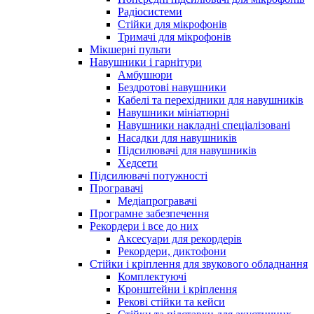
Радіосистеми
Стійки для мікрофонів
Тримачі для мікрофонів
Мікшерні пульти
Навушники і гарнітури
Амбушюри
Бездротові навушники
Кабелі та перехідники для навушників
Навушники мініатюрні
Навушники накладні спеціалізовані
Насадки для навушників
Підсилювачі для навушників
Хедсети
Підсилювачі потужності
Програвачі
Медіапрогравачі
Програмне забезпечення
Рекордери і все до них
Аксесуари для рекордерів
Рекордери, диктофони
Стійки і кріплення для звукового обладнання
Комплектуючі
Кронштейни і кріплення
Рекові стійки та кейси