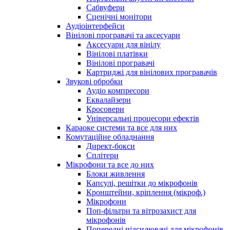
Сабвуфери
Сценічні монітори
Аудіоінтерфейси
Вінілові програвачі та аксесуари
Аксесуари для вінілу
Вінілові платівки
Вінілові програвачі
Картриджі для вінілових програвачів
Звукові обробки
Аудіо компресори
Еквалайзери
Кросовери
Універсальні процесори ефектів
Караоке системи та все для них
Комутаційне обладнання
Директ-бокси
Сплітери
Мікрофони та все до них
Блоки живлення
Капсулі, решітки до мікрофонів
Кронштейни, кріплення (мікроф.)
Мікрофони
Поп-фільтри та вітрозахист для
мікрофонів
Попередні підсилювачі для мікрофонів