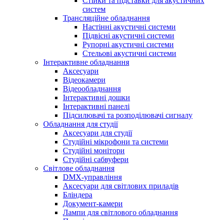
Стійки та підставки для акустичних
систем
Трансляційне обладнання
Настінні акустичні системи
Підвісні акустичні системи
Рупорні акустичні системи
Стельові акустичні системи
Інтерактивне обладнання
Аксесуари
Відеокамери
Відеообладнання
Інтерактивні дошки
Інтерактивні панелі
Підсилювачі та розподілювачі сигналу
Обладнання для студії
Аксесуари для студії
Студійні мікрофони та системи
Студійні монітори
Студійні сабвуфери
Світлове обладнання
DMX-управління
Аксесуари для світлових приладів
Бліндера
Документ-камери
Лампи для світлового обладнання