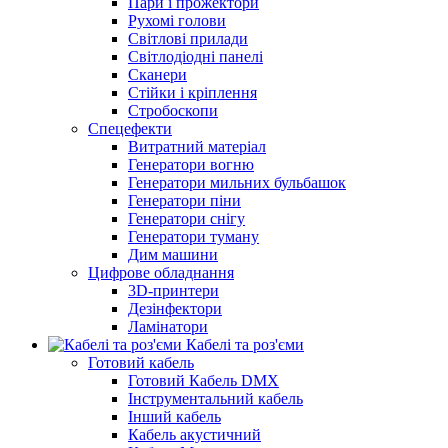
Пари і прожектори
Рухомі голови
Світлові прилади
Світлодіодні панелі
Сканери
Стійки і кріплення
Стробоскопи
Спецефекти
Витратний матеріал
Генератори вогню
Генератори мильних бульбашок
Генератори піни
Генератори снігу
Генератори туману
Дим машини
Цифрове обладнання
3D-принтери
Дезінфектори
Ламінатори
Кабелі та роз'єми
Готовий кабель
Готовий Кабель DMX
Інструментальний кабель
Інший кабель
Кабель акустичний