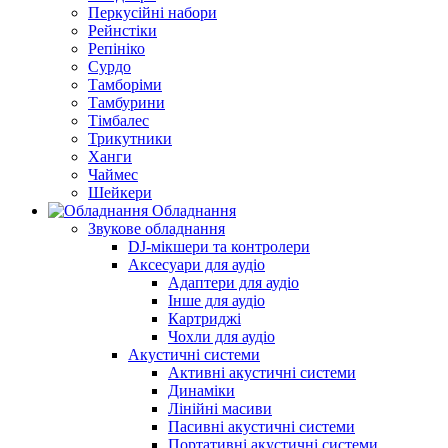
Перкусійні набори
Рейнстіки
Репініко
Сурдо
Тамборіми
Тамбурини
Тімбалес
Трикутники
Ханги
Чаймес
Шейкери
Обладнання
Звукове обладнання
DJ-мікшери та контролери
Аксесуари для аудіо
Адаптери для аудіо
Інше для аудіо
Картриджі
Чохли для аудіо
Акустичні системи
Активні акустичні системи
Динаміки
Лінійні масиви
Пасивні акустичні системи
Портативні акустичні системи