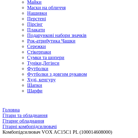
Майки
Маски на обличчя
Нашивки
Перстені
Пірсінг
Плакати
Подарункові набори значків
Рок-атрибутика Чашки
Сережки
Стікерпаки
Сумки та шопери
Туніки,Легінси
Футболки
Футболки з довгим рукавом
Худі, кенгуру
Шапки
Шарфи
Головна
Гітари та обладнання
Гітарне обладнання
Гітарні комбопідсилювачі
Комбопідсилювач VOX AC15C1 PL (100014608000)