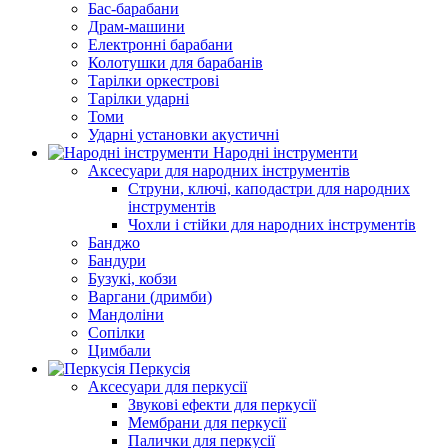
Бас-барабани
Драм-машини
Електронні барабани
Колотушки для барабанів
Тарілки оркестрові
Тарілки ударні
Томи
Ударні установки акустичні
Народні інструменти
Аксесуари для народних інструментів
Струни, ключі, каподастри для народних
інструментів
Чохли і стійки для народних інструментів
Банджо
Бандури
Бузукі, кобзи
Варгани (дримби)
Мандоліни
Сопілки
Цимбали
Перкусія
Аксесуари для перкусії
Звукові ефекти для перкусії
Мембрани для перкусії
Палички для перкусії