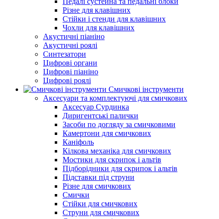
Педалі сустейна та педальні блоки
Різне для клавішних
Стійки і стенди для клавішних
Чохли для клавішних
Акустичні піаніно
Акустичні роялі
Синтезатори
Цифрові органи
Цифрові піаніно
Цифрові роялі
Смичкові інструменти
Аксесуари та комплектуючі для смичкових
Аксесуар Сурдинка
Диригентські палички
Засоби по догляду за смичковими
Камертони для смичкових
Каніфоль
Кілкова механіка для смичкових
Мостики для скрипок і альтів
Підборiдники для скрипок і альтів
Підставки під струни
Різне для смичкових
Смички
Стійки для смичкових
Струни для смичкових