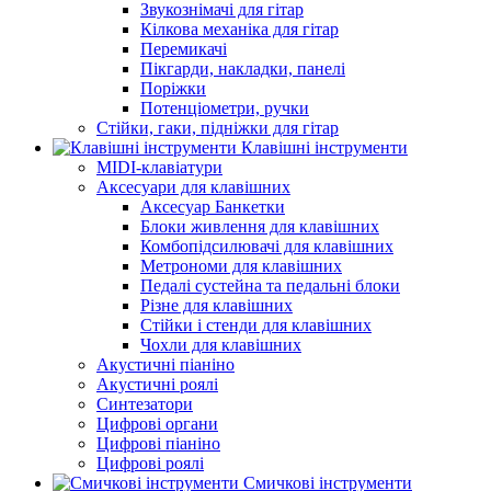
Звукознімачі для гітар
Кілкова механіка для гітар
Перемикачі
Пікгарди, накладки, панелі
Поріжки
Потенціометри, ручки
Стійки, гаки, підніжки для гітар
Клавішні інструменти
MIDI-клавіатури
Аксесуари для клавішних
Аксесуар Банкетки
Блоки живлення для клавішних
Комбопідсилювачі для клавішних
Метрономи для клавішних
Педалі сустейна та педальні блоки
Різне для клавішних
Стійки і стенди для клавішних
Чохли для клавішних
Акустичні піаніно
Акустичні роялі
Синтезатори
Цифрові органи
Цифрові піаніно
Цифрові роялі
Смичкові інструменти