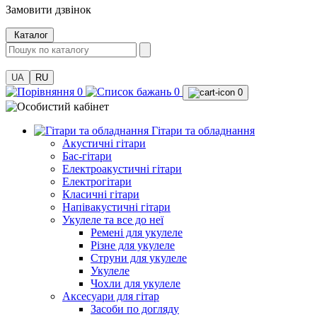
Замовити дзвінок
Каталог
UA
RU
0
0
0
Гітари та обладнання
Акустичні гітари
Бас-гітари
Електроакустичні гітари
Електрогітари
Класичні гітари
Напівакустичні гітари
Укулеле та все до неї
Ремені для укулеле
Різне для укулеле
Струни для укулеле
Укулеле
Чохли для укулеле
Аксесуари для гітар
Засоби по догляду