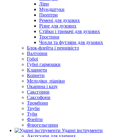
Ліри
Мундштуки
Пюпітри
Ремені для духових
Різне для духових
Стійки і тримачі для духових
Тростини
Чохли та футляри для духових
Блок-флейта і пеннівістл
Валторни
Гобої
Губні гармошки
Кларнети
Корнети
Мелодіки, піаніки
Окарина і казу
Саксгорни
Саксофони
Тромбони
Труби
Туби
Флейти
Флюгельгорни
Ударні інструменти
Аксесуари для ударних