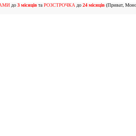
АМИ
до
3 місяців
та
РОЗСТРОЧКА
до
24 місяців
(Приват, Моно