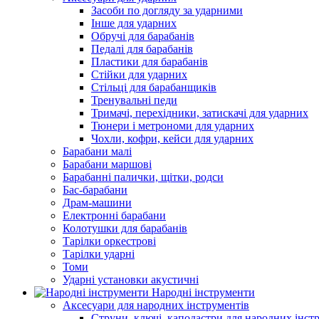
Засоби по догляду за ударними
Інше для ударних
Обручі для барабанів
Педалі для барабанів
Пластики для барабанів
Стійки для ударних
Стільці для барабанщиків
Тренувальні педи
Тримачі, перехідники, затискачі для ударних
Тюнери і метрономи для ударних
Чохли, кофри, кейси для ударних
Барабани малі
Барабани маршові
Барабанні палички, щітки, родси
Бас-барабани
Драм-машини
Електронні барабани
Колотушки для барабанів
Тарілки оркестрові
Тарілки ударні
Томи
Ударні установки акустичні
Народні інструменти
Аксесуари для народних інструментів
Струни, ключі, каподастри для народних інст