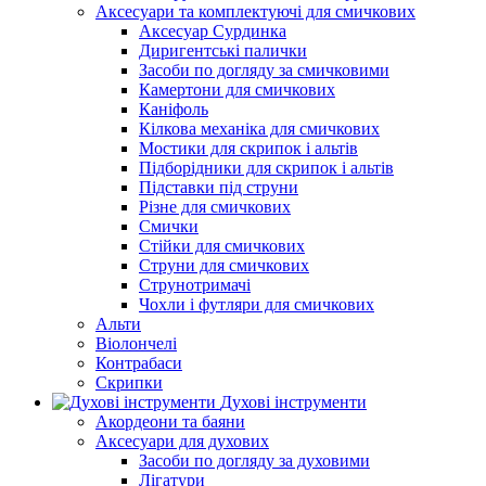
Аксесуари та комплектуючі для смичкових
Аксесуар Сурдинка
Диригентські палички
Засоби по догляду за смичковими
Камертони для смичкових
Каніфоль
Кілкова механіка для смичкових
Мостики для скрипок і альтів
Підборiдники для скрипок і альтів
Підставки під струни
Різне для смичкових
Смички
Стійки для смичкових
Струни для смичкових
Струнотримачі
Чохли і футляри для смичкових
Альти
Віолончелі
Контрабаси
Скрипки
Духові інструменти
Акордеони та баяни
Аксесуари для духових
Засоби по догляду за духовими
Лігатури