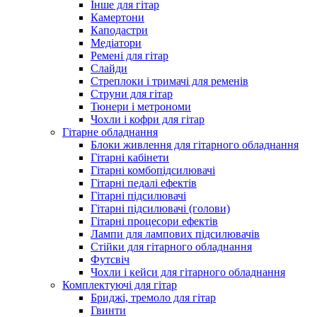
Інше для гітар
Камертони
Каподастри
Медіатори
Ремені для гітар
Слайди
Стреплоки і тримачі для ременів
Струни для гітар
Тюнери і метрономи
Чохли і кофри для гітар
Гітарне обладнання
Блоки живлення для гітарного обладнання
Гітарні кабінети
Гітарні комбопідсилювачі
Гітарні педалі ефектів
Гітарні підсилювачі
Гітарні підсилювачі (голови)
Гітарні процесори ефектів
Лампи для лампових підсилювачів
Стійки для гітарного обладнання
Футсвіч
Чохли і кейси для гітарного обладнання
Комплектуючі для гітар
Бриджі, тремоло для гітар
Гвинти