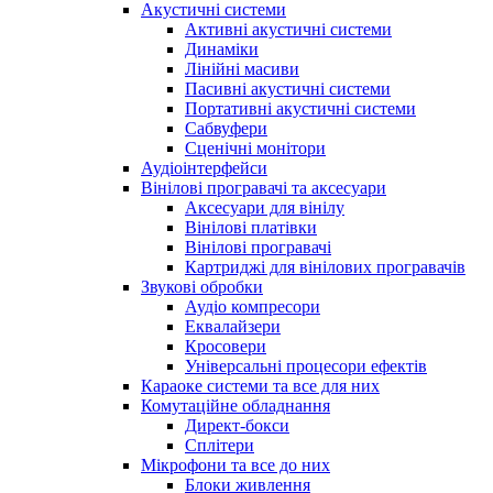
Акустичні системи
Активні акустичні системи
Динаміки
Лінійні масиви
Пасивні акустичні системи
Портативні акустичні системи
Сабвуфери
Сценічні монітори
Аудіоінтерфейси
Вінілові програвачі та аксесуари
Аксесуари для вінілу
Вінілові платівки
Вінілові програвачі
Картриджі для вінілових програвачів
Звукові обробки
Аудіо компресори
Еквалайзери
Кросовери
Універсальні процесори ефектів
Караоке системи та все для них
Комутаційне обладнання
Директ-бокси
Сплітери
Мікрофони та все до них
Блоки живлення