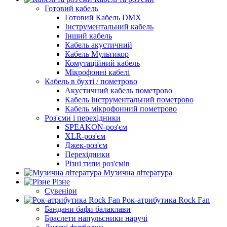
Готовий кабель
Готовий Кабель DMX
Інструментальний кабель
Інший кабель
Кабель акустичний
Кабель Мультикор
Комутаційний кабель
Мікрофонні кабелі
Кабель в бухті / пометрово
Акустичний кабель пометрово
Кабель інструментальний пометрово
Кабель мікрофонний пометрово
Роз'єми і перехідники
SPEAKON-роз'єм
XLR-роз'єм
Джек-роз'єм
Перехідники
Різні типи роз'ємів
Музична література
Різне
Сувеніри
Рок-атрибутика Rock Fan
Бандани бафи балаклави
Браслети напульсники наручі