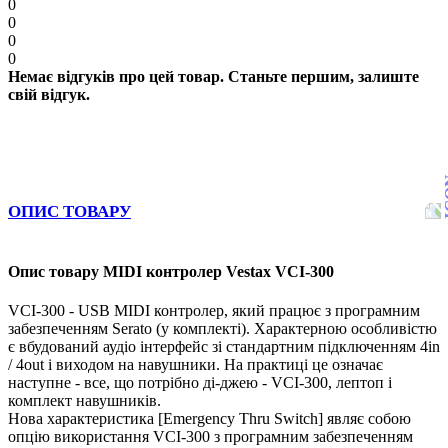
0
0
0
0
Немає відгуків про цей товар. Станьте першим, залиште
свій відгук.
ОПИС ТОВАРУ
Опис товару MIDI контролер Vestax VCI-300
VCI-300 - USB MIDI контролер, який працює з програмним
забезпеченням Serato (у комплекті).
Характерною особливістю
є вбудований аудіо інтерфейс зі стандартним підключенням 4in
/ 4out і виходом на навушники.
На практиці це означає
наступне - все, що потрібно ді-джею - VCI-300, лептоп і
комплект навушників.
Нова характеристика [Emergency Thru Switch] являє собою
опцію використання VCI-300 з програмним забезпеченням