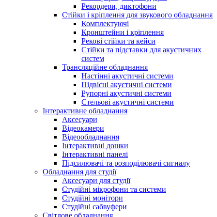
Рекордери, диктофони
Стійки і кріплення для звукового обладнання
Комплектуючі
Кронштейни і кріплення
Рекові стійки та кейси
Стійки та підставки для акустичних
систем
Трансляційне обладнання
Настінні акустичні системи
Підвісні акустичні системи
Рупорні акустичні системи
Стельові акустичні системи
Інтерактивне обладнання
Аксесуари
Відеокамери
Відеообладнання
Інтерактивні дошки
Інтерактивні панелі
Підсилювачі та розподілювачі сигналу
Обладнання для студії
Аксесуари для студії
Студійні мікрофони та системи
Студійні монітори
Студійні сабвуфери
Світлове обладнання