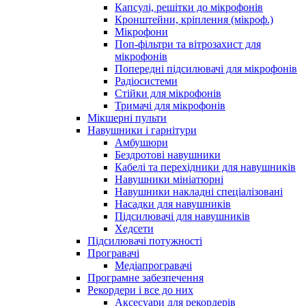
Капсулі, решітки до мікрофонів
Кронштейни, кріплення (мікроф.)
Мікрофони
Поп-фільтри та вітрозахист для
мікрофонів
Попередні підсилювачі для мікрофонів
Радіосистеми
Стійки для мікрофонів
Тримачі для мікрофонів
Мікшерні пульти
Навушники і гарнітури
Амбушюри
Бездротові навушники
Кабелі та перехідники для навушників
Навушники мініатюрні
Навушники накладні спеціалізовані
Насадки для навушників
Підсилювачі для навушників
Хедсети
Підсилювачі потужності
Програвачі
Медіапрогравачі
Програмне забезпечення
Рекордери і все до них
Аксесуари для рекордерів