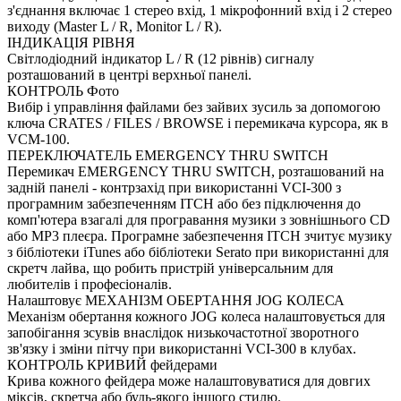
з'єднання включає 1 стерео вхід, 1 мікрофонний вхід і 2 стерео
виходу (Master L / R, Monitor L / R).
ІНДИКАЦІЯ РІВНЯ
Світлодіодний індикатор L / R (12 рівнів) сигналу
розташований в центрі верхньої панелі.
КОНТРОЛЬ Фото
Вибір і управління файлами без зайвих зусиль за допомогою
ключа CRATES / FILES / BROWSE і перемикача курсора, як в
VCM-100.
ПЕРЕКЛЮЧАТЕЛЬ EMERGENCY THRU SWITCH
Перемикач EMERGENCY THRU SWITCH, розташований на
задній панелі - контрзахід при використанні VCI-300 з
програмним забезпеченням ITCH або без підключення до
комп'ютера взагалі для програвання музики з зовнішнього CD
або MP3 плеєра.
Програмне забезпечення ITCH зчитує музику
з бібліотеки iTunes або бібліотеки Serato при використанні для
скретч лайва, що робить пристрій універсальним для
любителів і професіоналів.
Налаштовує МЕХАНІЗМ ОБЕРТАННЯ JOG КОЛЕСА
Механізм обертання кожного JOG колеса налаштовується для
запобігання зсувів внаслідок низькочастотної зворотного
зв'язку і зміни пітчу при використанні VCI-300 в клубах.
КОНТРОЛЬ КРИВИЙ фейдерами
Крива кожного фейдера може налаштовуватися для довгих
міксів, скретча або будь-якого іншого стилю.