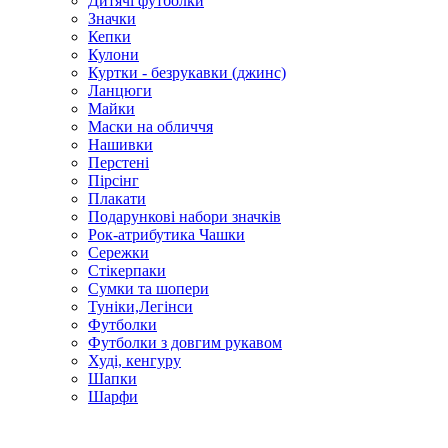
Дитячі футболки
Значки
Кепки
Кулони
Куртки - безрукавки (джинс)
Ланцюги
Майки
Маски на обличчя
Нашивки
Перстені
Пірсінг
Плакати
Подарункові набори значків
Рок-атрибутика Чашки
Сережки
Стікерпаки
Сумки та шопери
Туніки,Легінси
Футболки
Футболки з довгим рукавом
Худі, кенгуру
Шапки
Шарфи