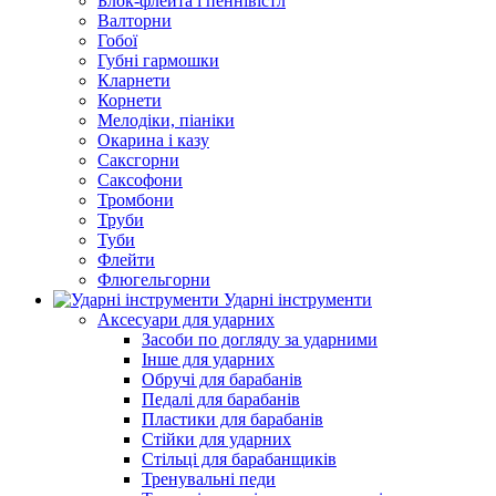
Блок-флейта і пеннівістл
Валторни
Гобої
Губні гармошки
Кларнети
Корнети
Мелодіки, піаніки
Окарина і казу
Саксгорни
Саксофони
Тромбони
Труби
Туби
Флейти
Флюгельгорни
Ударні інструменти
Аксесуари для ударних
Засоби по догляду за ударними
Інше для ударних
Обручі для барабанів
Педалі для барабанів
Пластики для барабанів
Стійки для ударних
Стільці для барабанщиків
Тренувальні педи