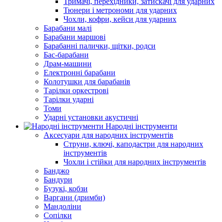
Тримачі, перехідники, затискачі для ударних
Тюнери і метрономи для ударних
Чохли, кофри, кейси для ударних
Барабани малі
Барабани маршові
Барабанні палички, щітки, родси
Бас-барабани
Драм-машини
Електронні барабани
Колотушки для барабанів
Тарілки оркестрові
Тарілки ударні
Томи
Ударні установки акустичні
Народні інструменти
Аксесуари для народних інструментів
Струни, ключі, каподастри для народних
інструментів
Чохли і стійки для народних інструментів
Банджо
Бандури
Бузукі, кобзи
Варгани (дримби)
Мандоліни
Сопілки