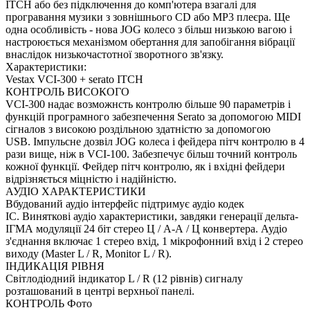
ITCH або без підключення до комп'ютера взагалі для
програвання музики з зовнішнього CD або MP3 плеєра.
Ще
одна особливість - нова JOG колесо з більш низькою вагою і
настроюється механізмом обертання для запобігання вібрації
внаслідок низькочастотної зворотного зв'язку.
Характеристики:
Vestax VCI-300 + serato ITCH
КОНТРОЛЬ ВИСОКОГО
VCI-300 надає возможнсть контролю більше 90 параметрів і
функцій програмного забезпечення Serato за допомогою MIDI
cігналов з високою роздільною здатністю за допомогою
USB.
Імпульсне дозвіл JOG колеса і фейдера пітч контролю в 4
рази вище, ніж в VCI-100.
Забезпечує більш точний контроль
кожної функції.
Фейдер пітч контролю, як і вхідні фейдери
відрізняється міцністю і надійністю.
АУДІО ХАРАКТЕРИСТИКИ
Вбудований аудіо інтерфейс підтримує аудіо кодек
IC.
Виняткові аудіо характеристики, завдяки генерації дельта-
ІГМА модуляції 24 біт стерео Ц / А-А / Ц конвертера.
Аудіо
з'єднання включає 1 стерео вхід, 1 мікрофонний вхід і 2 стерео
виходу (Master L / R, Monitor L / R).
ІНДИКАЦІЯ РІВНЯ
Світлодіодний індикатор L / R (12 рівнів) сигналу
розташований в центрі верхньої панелі.
КОНТРОЛЬ Фото