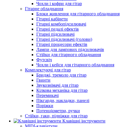
Чохли і кофри для гітар
Гітарне обладнання
Блоки живлення для гітарного обладнання
Гітарні кабінети
Гітарні комбопідсилювачі
Гітарні педалі ефектів
Гітарні підсилювачі
Гітарні підсилювачі (голови)
Гітарні процесори ефектів
Лампи для лампових підсилювачів
Стійки для гітарного обладнання
Футсвіч
Чохли і кейси для гітарного обладнання
Комплектуючі для гітар
Бриджі, тремоло для гітар
Гвинти
Звукознімачі для гітар
Кілкова механіка для гітар
Перемикачі
Пікгарди, накладки, панелі
Поріжки
Потенціометри, ручки
Стійки, гаки, підніжки для гітар
Клавішні інструменти
MIDI-клавіатури