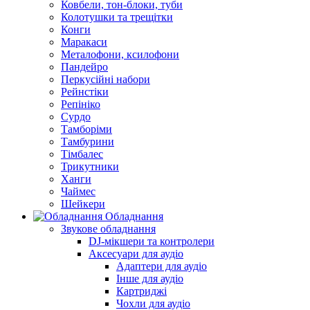
Ковбели, тон-блоки, туби
Колотушки та трещітки
Конги
Маракаси
Металофони, ксилофони
Пандейро
Перкусійні набори
Рейнстіки
Репініко
Сурдо
Тамборіми
Тамбурини
Тімбалес
Трикутники
Ханги
Чаймес
Шейкери
Обладнання
Звукове обладнання
DJ-мікшери та контролери
Аксесуари для аудіо
Адаптери для аудіо
Інше для аудіо
Картриджі
Чохли для аудіо