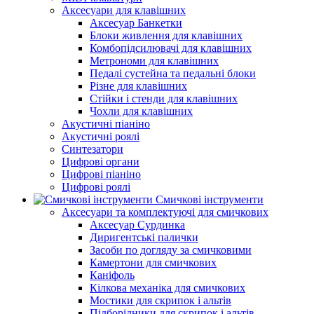
Аксесуари для клавішних
Аксесуар Банкетки
Блоки живлення для клавішних
Комбопідсилювачі для клавішних
Метрономи для клавішних
Педалі сустейна та педальні блоки
Різне для клавішних
Стійки і стенди для клавішних
Чохли для клавішних
Акустичні піаніно
Акустичні роялі
Синтезатори
Цифрові органи
Цифрові піаніно
Цифрові роялі
Смичкові інструменти
Аксесуари та комплектуючі для смичкових
Аксесуар Сурдинка
Диригентські палички
Засоби по догляду за смичковими
Камертони для смичкових
Каніфоль
Кілкова механіка для смичкових
Мостики для скрипок і альтів
Підборiдники для скрипок і альтів