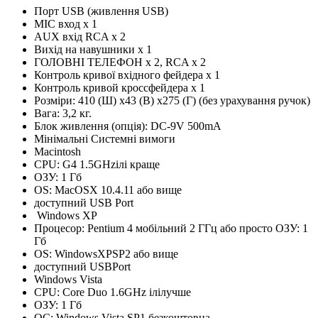
Порт USB (живлення USB)
MIC вход х 1
AUX вхід RCA x 2
Вихід на навушники х 1
ГОЛОВНІ ТЕЛЕФОН x 2, RCA x 2
Контроль кривої вхідного фейдера x 1
Контроль кривой кроссфейдера x 1
Розміри: 410 (Ш) x43 (В) x275 (Г) (без урахування ручок)
Вага: 3,2 кг.
Блок живлення (опція): DC-9V 500mA
Мінімальні Системні вимоги
Macintosh
CPU: G4 1.5GHzілі краще
ОЗУ: 1 Гб
OS: MacOSX 10.4.11 або вище
доступний USB Port
Windows XP
Процесор: Pentium 4 мобільний 2 ГГц або просто ОЗУ: 1
Гб
OS: WindowsXPSP2 або вище
доступний USBPort
Windows Vista
CPU: Core Duo 1.6GHz ілілучше
ОЗУ: 1 Гб
ОС: Windows Vista SP1 безкоштовна