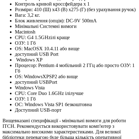
Контроль кривой кроссфейдера x 1
Розміри: 410 (Ш) x43 (В) x275 (Г) (без урахування ручок)
Вага: 3,2 кг.
Блок живлення (опція): DC-9V 500mA
Мінімальні Системні вимоги
Macintosh
CPU: G4 1.5GHzілі краще
ОЗУ: 1 Гб
OS: MacOSX 10.4.11 або вище
доступний USB Port
Windows XP
Процесор: Pentium 4 мобільний 2 ГГц або просто ОЗУ: 1
Гб
OS: WindowsXPSP2 або вище
доступний USBPort
Windows Vista
CPU: Core Duo 1.6GHz ілілучше
ОЗУ: 1 Гб
ОС: Windows Vista SP1 безкоштовна
Доступний USB-порт
Вищевказані специфікації - мінімальні вимоги для роботи
ITCH.
Рекомендується використовувати комп'ютер з
максимально високими характеристиками.
Для великої
бібліотеки перевагою буде більша кількість оперативної