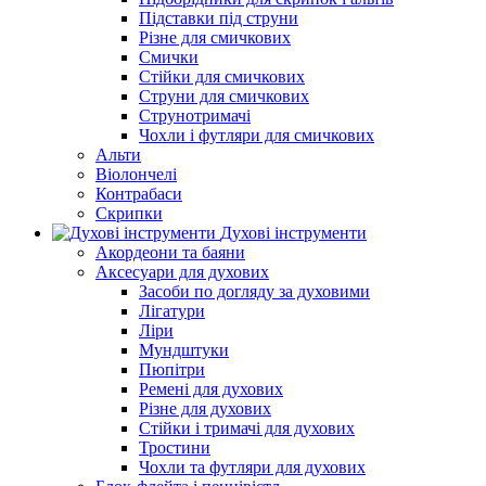
Підставки під струни
Різне для смичкових
Смички
Стійки для смичкових
Струни для смичкових
Струнотримачі
Чохли і футляри для смичкових
Альти
Віолончелі
Контрабаси
Скрипки
Духові інструменти
Акордеони та баяни
Аксесуари для духових
Засоби по догляду за духовими
Лігатури
Ліри
Мундштуки
Пюпітри
Ремені для духових
Різне для духових
Стійки і тримачі для духових
Тростини
Чохли та футляри для духових