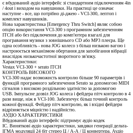
є вбудований аудіо інтерфейс зі стандартним підключенням 4in
/ 4out і виходом на навушники.
На практиці це означає
наступне - все, що потрібно ді-джею - VCI-300, лептоп і
комплект навушників.
Нова характеристика [Emergency Thru Switch] являє собою
опцію використання VCI-300 з програмним забезпеченням
ITCH або без підключення до комп'ютера взагалі для
програвання музики з зовнішнього CD або MP3 плеєра.
Ще
одна особливість - нова JOG колесо з більш низькою вагою і
настроюється механізмом обертання для запобігання вібрації
внаслідок низькочастотної зворотного зв'язку.
Характеристики:
Vestax VCI-300 + serato ITCH
КОНТРОЛЬ ВИСОКОГО
VCI-300 надає возможнсть контролю більше 90 параметрів і
функцій програмного забезпечення Serato за допомогою MIDI
cігналов з високою роздільною здатністю за допомогою
USB.
Імпульсне дозвіл JOG колеса і фейдера пітч контролю в 4
рази вище, ніж в VCI-100.
Забезпечує більш точний контроль
кожної функції.
Фейдер пітч контролю, як і вхідні фейдери
відрізняється міцністю і надійністю.
АУДІО ХАРАКТЕРИСТИКИ
Вбудований аудіо інтерфейс підтримує аудіо кодек
IC.
Виняткові аудіо характеристики, завдяки генерації дельта-
ІГМА модуляції 24 біт стерео Ц / А-А / Ц конвертера.
Аудіо