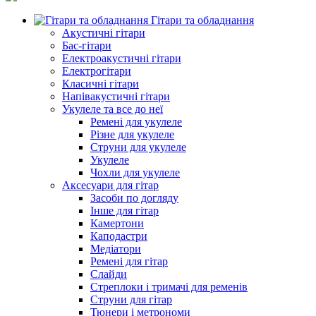
Гітари та обладнання
Акустичні гітари
Бас-гітари
Електроакустичні гітари
Електрогітари
Класичні гітари
Напівакустичні гітари
Укулеле та все до неї
Ремені для укулеле
Різне для укулеле
Струни для укулеле
Укулеле
Чохли для укулеле
Аксесуари для гітар
Засоби по догляду
Інше для гітар
Камертони
Каподастри
Медіатори
Ремені для гітар
Слайди
Стреплоки і тримачі для ременів
Струни для гітар
Тюнери і метрономи