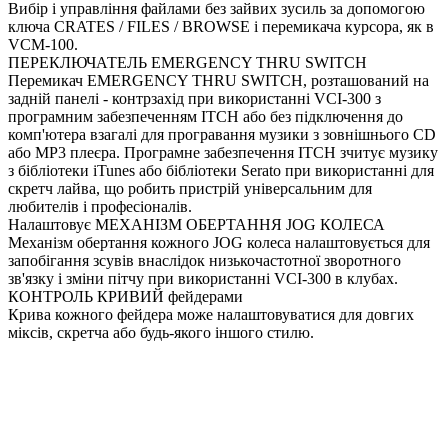
Вибір і управління файлами без зайвих зусиль за допомогою
ключа CRATES / FILES / BROWSE і перемикача курсора, як в
VCM-100.
ПЕРЕКЛЮЧАТЕЛЬ EMERGENCY THRU SWITCH
Перемикач EMERGENCY THRU SWITCH, розташований на
задній панелі - контрзахід при використанні VCI-300 з
програмним забезпеченням ITCH або без підключення до
комп'ютера взагалі для програвання музики з зовнішнього CD
або MP3 плеєра.
Програмне забезпечення ITCH зчитує музику
з бібліотеки iTunes або бібліотеки Serato при використанні для
скретч лайва, що робить пристрій універсальним для
любителів і професіоналів.
Налаштовує МЕХАНІЗМ ОБЕРТАННЯ JOG КОЛЕСА
Механізм обертання кожного JOG колеса налаштовується для
запобігання зсувів внаслідок низькочастотної зворотного
зв'язку і зміни пітчу при використанні VCI-300 в клубах.
КОНТРОЛЬ КРИВИЙ фейдерами
Крива кожного фейдера може налаштовуватися для довгих
міксів, скретча або будь-якого іншого стилю.