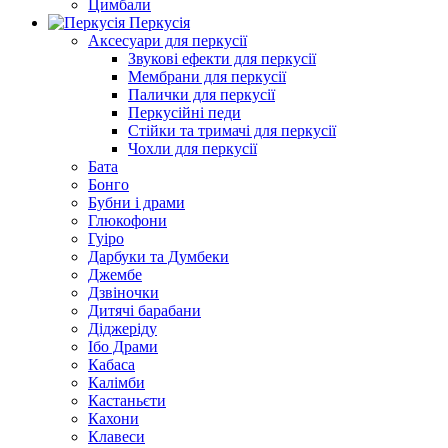
Цимбали
Перкусія
Аксесуари для перкусії
Звукові ефекти для перкусії
Мембрани для перкусії
Палички для перкусії
Перкусійні педи
Стійки та тримачі для перкусії
Чохли для перкусії
Бата
Бонго
Бубни і драми
Глюкофони
Гуіро
Дарбуки та Думбеки
Джембе
Дзвіночки
Дитячі барабани
Діджеріду
Ібо Драми
Кабаса
Калімби
Кастаньєти
Кахони
Клавеси