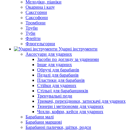
Мелодіки, піаніки
Окарина і казу
Саксгорни
Саксофони
Тромбони
Труби
Туби
Флейти
Флюгельгорни
Ударні інструменти
Аксесуари для ударних
Засоби по догляду за ударними
Інше для ударних
Обручі для барабанів
Педалі для барабанів
Пластики для барабанів
Стійки для ударних
Стільці для барабанщиків
Тренувальні педи
Тримачі, перехідники, затискачі для ударних
Тюнери і метрономи для ударних
Чохли, кофри, кейси для ударних
Барабани малі
Барабани маршові
Барабанні палички, щітки, родси