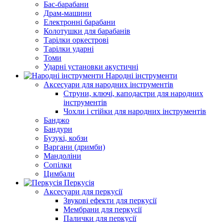
Бас-барабани
Драм-машини
Електронні барабани
Колотушки для барабанів
Тарілки оркестрові
Тарілки ударні
Томи
Ударні установки акустичні
Народні інструменти
Аксесуари для народних інструментів
Струни, ключі, каподастри для народних
інструментів
Чохли і стійки для народних інструментів
Банджо
Бандури
Бузукі, кобзи
Варгани (дримби)
Мандоліни
Сопілки
Цимбали
Перкусія
Аксесуари для перкусії
Звукові ефекти для перкусії
Мембрани для перкусії
Палички для перкусії