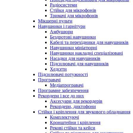
Радіосистеми
Стійки для мікрофонів
Тримачі для мікрофонів
Мікшерні пульти
Навушники і гарнітури
Амбушюри
Бездротові навушники
Кабелі та перехідники для навушників
Навушники мініатюрні
Навушники накладні спеціалізовані
Насадки для навушників
Підсилювачі для навушників
Хедсети
Підсилювачі потужності
Програвачі
Медіапрогравачі
Програмне забезпечення
Рекордери і все до них
Аксесуари для рекордерів
Рекордери, диктофони
Стійки і кріплення для звукового обладнання
Комплектуючі
Кронштейни і кріплення
Рекові стійки та кейси