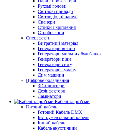
Пари і прожектори
Рухомі голови
Світлові прилади
Світлодіодні панелі
Сканери
Стійки і кріплення
Стробоскопи
Спецефекти
Витратний матеріал
Генератори вогню
Генератори мильних бульбашок
Генератори піни
Генератори снігу
Генератори туману
Дим машини
Цифрове обладнання
3D-принтери
Дезінфектори
Ламінатори
Кабелі та роз'єми
Готовий кабель
Готовий Кабель DMX
Інструментальний кабель
Інший кабель
Кабель акустичний