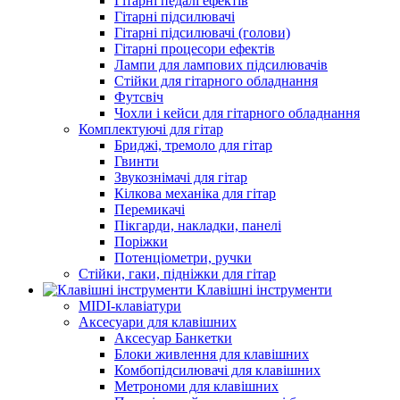
Гітарні педалі ефектів
Гітарні підсилювачі
Гітарні підсилювачі (голови)
Гітарні процесори ефектів
Лампи для лампових підсилювачів
Стійки для гітарного обладнання
Футсвіч
Чохли і кейси для гітарного обладнання
Комплектуючі для гітар
Бриджі, тремоло для гітар
Гвинти
Звукознімачі для гітар
Кілкова механіка для гітар
Перемикачі
Пікгарди, накладки, панелі
Поріжки
Потенціометри, ручки
Стійки, гаки, підніжки для гітар
Клавішні інструменти
MIDI-клавіатури
Аксесуари для клавішних
Аксесуар Банкетки
Блоки живлення для клавішних
Комбопідсилювачі для клавішних
Метрономи для клавішних