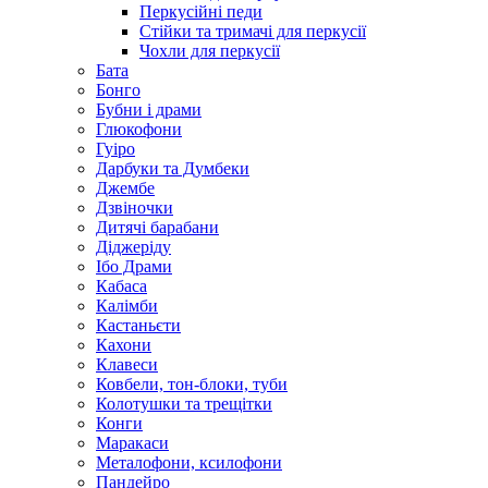
Перкусійні педи
Стійки та тримачі для перкусії
Чохли для перкусії
Бата
Бонго
Бубни і драми
Глюкофони
Гуіро
Дарбуки та Думбеки
Джембе
Дзвіночки
Дитячі барабани
Діджеріду
Ібо Драми
Кабаса
Калімби
Кастаньєти
Кахони
Клавеси
Ковбели, тон-блоки, туби
Колотушки та трещітки
Конги
Маракаси
Металофони, ксилофони
Пандейро