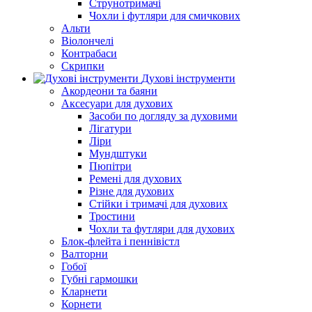
Струнотримачі
Чохли і футляри для смичкових
Альти
Віолончелі
Контрабаси
Скрипки
Духові інструменти
Акордеони та баяни
Аксесуари для духових
Засоби по догляду за духовими
Лігатури
Ліри
Мундштуки
Пюпітри
Ремені для духових
Різне для духових
Стійки і тримачі для духових
Тростини
Чохли та футляри для духових
Блок-флейта і пеннівістл
Валторни
Гобої
Губні гармошки
Кларнети
Корнети