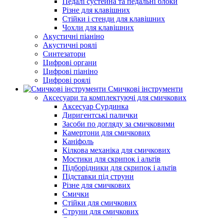
Педалі сустейна та педальні блоки
Різне для клавішних
Стійки і стенди для клавішних
Чохли для клавішних
Акустичні піаніно
Акустичні роялі
Синтезатори
Цифрові органи
Цифрові піаніно
Цифрові роялі
Смичкові інструменти
Аксесуари та комплектуючі для смичкових
Аксесуар Сурдинка
Диригентські палички
Засоби по догляду за смичковими
Камертони для смичкових
Каніфоль
Кілкова механіка для смичкових
Мостики для скрипок і альтів
Підборiдники для скрипок і альтів
Підставки під струни
Різне для смичкових
Смички
Стійки для смичкових
Струни для смичкових