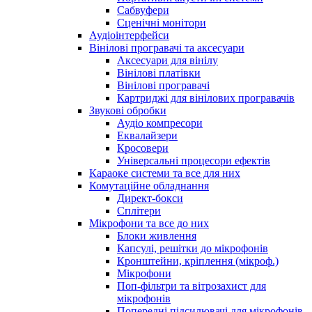
Сабвуфери
Сценічні монітори
Аудіоінтерфейси
Вінілові програвачі та аксесуари
Аксесуари для вінілу
Вінілові платівки
Вінілові програвачі
Картриджі для вінілових програвачів
Звукові обробки
Аудіо компресори
Еквалайзери
Кросовери
Універсальні процесори ефектів
Караоке системи та все для них
Комутаційне обладнання
Директ-бокси
Сплітери
Мікрофони та все до них
Блоки живлення
Капсулі, решітки до мікрофонів
Кронштейни, кріплення (мікроф.)
Мікрофони
Поп-фільтри та вітрозахист для
мікрофонів
Попередні підсилювачі для мікрофонів