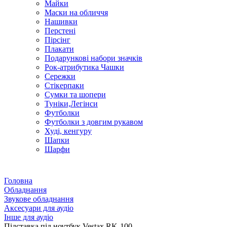
Майки
Маски на обличчя
Нашивки
Перстені
Пірсінг
Плакати
Подарункові набори значків
Рок-атрибутика Чашки
Сережки
Стікерпаки
Сумки та шопери
Туніки,Легінси
Футболки
Футболки з довгим рукавом
Худі, кенгуру
Шапки
Шарфи
Головна
Обладнання
Звукове обладнання
Аксесуари для аудіо
Інше для аудіо
Підставка під ноутбук Vestax RK-100