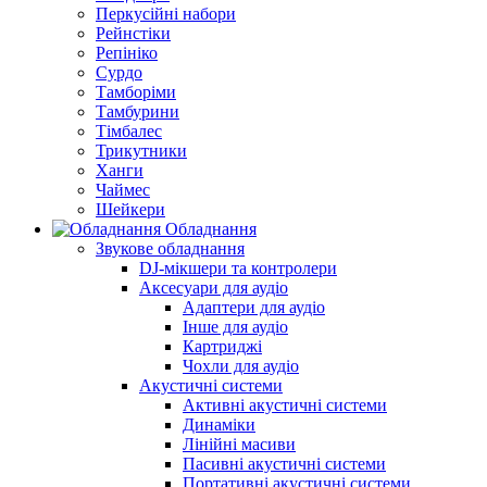
Перкусійні набори
Рейнстіки
Репініко
Сурдо
Тамборіми
Тамбурини
Тімбалес
Трикутники
Ханги
Чаймес
Шейкери
Обладнання
Звукове обладнання
DJ-мікшери та контролери
Аксесуари для аудіо
Адаптери для аудіо
Інше для аудіо
Картриджі
Чохли для аудіо
Акустичні системи
Активні акустичні системи
Динаміки
Лінійні масиви
Пасивні акустичні системи
Портативні акустичні системи