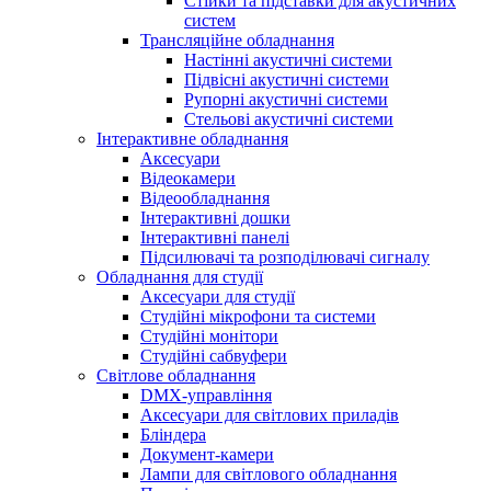
Стійки та підставки для акустичних
систем
Трансляційне обладнання
Настінні акустичні системи
Підвісні акустичні системи
Рупорні акустичні системи
Стельові акустичні системи
Інтерактивне обладнання
Аксесуари
Відеокамери
Відеообладнання
Інтерактивні дошки
Інтерактивні панелі
Підсилювачі та розподілювачі сигналу
Обладнання для студії
Аксесуари для студії
Студійні мікрофони та системи
Студійні монітори
Студійні сабвуфери
Світлове обладнання
DMX-управління
Аксесуари для світлових приладів
Бліндера
Документ-камери
Лампи для світлового обладнання