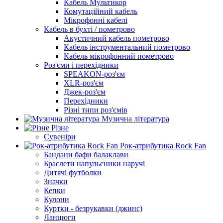
Кабель Мультикор
Комутаційний кабель
Мікрофонні кабелі
Кабель в бухті / пометрово
Акустичний кабель пометрово
Кабель інструментальний пометрово
Кабель мікрофонний пометрово
Роз'єми і перехідники
SPEAKON-роз'єм
XLR-роз'єм
Джек-роз'єм
Перехідники
Різні типи роз'ємів
Музична література
Різне
Сувеніри
Рок-атрибутика Rock Fan
Бандани бафи балаклави
Браслети напульсники наручі
Дитячі футболки
Значки
Кепки
Кулони
Куртки - безрукавки (джинс)
Ланцюги