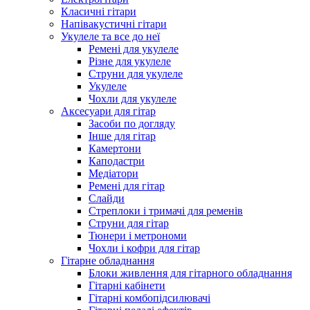
Класичні гітари
Напівакустичні гітари
Укулеле та все до неї
Ремені для укулеле
Різне для укулеле
Струни для укулеле
Укулеле
Чохли для укулеле
Аксесуари для гітар
Засоби по догляду
Інше для гітар
Камертони
Каподастри
Медіатори
Ремені для гітар
Слайди
Стреплоки і тримачі для ременів
Струни для гітар
Тюнери і метрономи
Чохли і кофри для гітар
Гітарне обладнання
Блоки живлення для гітарного обладнання
Гітарні кабінети
Гітарні комбопідсилювачі