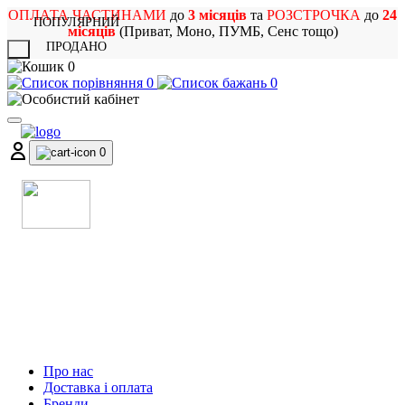
ОПЛАТА ЧАСТИНАМИ
до
3 місяців
та
РОЗСТРОЧКА
до
24
ПОПУЛЯРНИЙ
місяців
(Приват, Моно, ПУМБ, Сенс тощо)
ПРОДАНО
X
0
0
0
0
МАГАЗИН
МУЗИЧНИХ ІНСТРУМЕНТІВ
ТА РОК АТРИБУТИКИ
Про нас
Доставка і оплата
Бренди