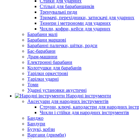
Стійки для ударних
Стільці для барабанщиків
Тренувальні педи
Тримачі, перехідники, затискачі для ударних
Тюнери і метрономи для ударних
Чохли, кофри, кейси для ударних
Барабани малі
Барабани маршові
Барабанні палички, щітки, родси
Бас-барабани
Драм-машини
Електронні барабани
Колотушки для барабанів
Тарілки оркестрові
Тарілки ударні
Томи
Ударні установки акустичні
Народні інструменти
Аксесуари для народних інструментів
Струни, ключі, каподастри для народних інст
Чохли і стійки для народних інструментів
Банджо
Бандури
Бузукі, кобзи
Варгани (дримби)