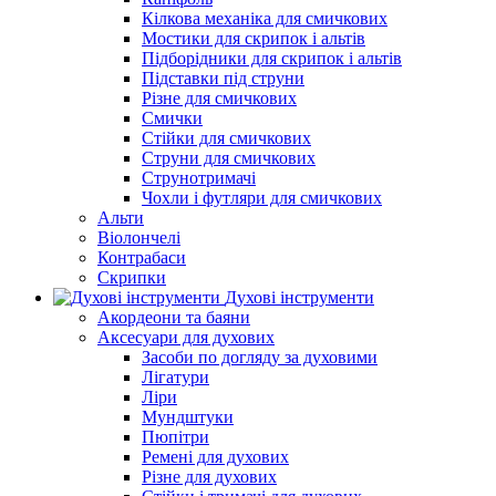
Кілкова механіка для смичкових
Мостики для скрипок і альтів
Підборiдники для скрипок і альтів
Підставки під струни
Різне для смичкових
Смички
Стійки для смичкових
Струни для смичкових
Струнотримачі
Чохли і футляри для смичкових
Альти
Віолончелі
Контрабаси
Скрипки
Духові інструменти
Акордеони та баяни
Аксесуари для духових
Засоби по догляду за духовими
Лігатури
Ліри
Мундштуки
Пюпітри
Ремені для духових
Різне для духових