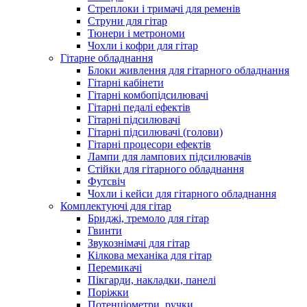
Стреплоки і тримачі для ременів
Струни для гітар
Тюнери і метрономи
Чохли і кофри для гітар
Гітарне обладнання
Блоки живлення для гітарного обладнання
Гітарні кабінети
Гітарні комбопідсилювачі
Гітарні педалі ефектів
Гітарні підсилювачі
Гітарні підсилювачі (голови)
Гітарні процесори ефектів
Лампи для лампових підсилювачів
Стійки для гітарного обладнання
Футсвіч
Чохли і кейси для гітарного обладнання
Комплектуючі для гітар
Бриджі, тремоло для гітар
Гвинти
Звукознімачі для гітар
Кілкова механіка для гітар
Перемикачі
Пікгарди, накладки, панелі
Поріжки
Потенціометри, ручки