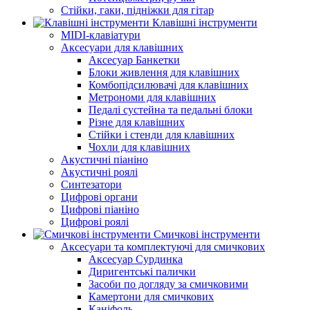
Стійки, гаки, підніжки для гітар
Клавішні інструменти
MIDI-клавіатури
Аксесуари для клавішних
Аксесуар Банкетки
Блоки живлення для клавішних
Комбопідсилювачі для клавішних
Метрономи для клавішних
Педалі сустейна та педальні блоки
Різне для клавішних
Стійки і стенди для клавішних
Чохли для клавішних
Акустичні піаніно
Акустичні роялі
Синтезатори
Цифрові органи
Цифрові піаніно
Цифрові роялі
Смичкові інструменти
Аксесуари та комплектуючі для смичкових
Аксесуар Сурдинка
Диригентські палички
Засоби по догляду за смичковими
Камертони для смичкових
Каніфоль