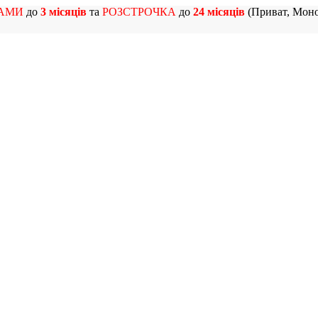
АМИ
до
3 місяців
та
РОЗСТРОЧКА
до
24 місяців
(Приват, Моно