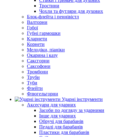
Стійки і тримачі для духових
Тростини
Чохли та футляри для духових
Блок-флейта і пеннівістл
Валторни
Гобої
Губні гармошки
Кларнети
Корнети
Мелодіки, піаніки
Окарина і казу
Саксгорни
Саксофони
Тромбони
Труби
Туби
Флейти
Флюгельгорни
Ударні інструменти
Аксесуари для ударних
Засоби по догляду за ударними
Інше для ударних
Обручі для барабанів
Педалі для барабанів
Пластики для барабанів