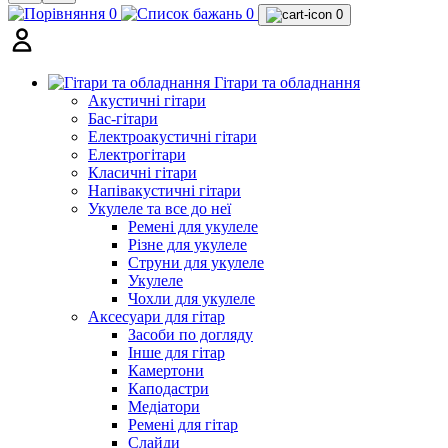
0
0
0
Гітари та обладнання
Акустичні гітари
Бас-гітари
Електроакустичні гітари
Електрогітари
Класичні гітари
Напівакустичні гітари
Укулеле та все до неї
Ремені для укулеле
Різне для укулеле
Струни для укулеле
Укулеле
Чохли для укулеле
Аксесуари для гітар
Засоби по догляду
Інше для гітар
Камертони
Каподастри
Медіатори
Ремені для гітар
Слайди