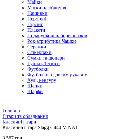
Майки
Маски на обличчя
Нашивки
Перстені
Пірсінг
Плакати
Подарункові набори значків
Рок-атрибутика Чашки
Сережки
Стікерпаки
Сумки та шопери
Туніки,Легінси
Футболки
Футболки з довгим рукавом
Худі, кенгуру
Шапки
Шарфи
Головна
Гітари та обладнання
Класичні гітари
Класична гітара Stagg C440 M NAT
3 567 грн