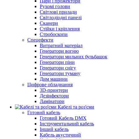
Пари і прожектори
Рухомі голови
Світлові прилади
Світлодіодні панелі
Сканери
Стійки і кріплення
Стробоскопи
Спецефекти
Витратний матеріал
Генератори вогню
Генератори мильних бульбашок
Генератори піни
Генератори снігу
Генератори туману
Дим машини
Цифрове обладнання
3D-принтери
Дезінфектори
Ламінатори
Кабелі та роз'єми
Готовий кабель
Готовий Кабель DMX
Інструментальний кабель
Інший кабель
Кабель акустичний