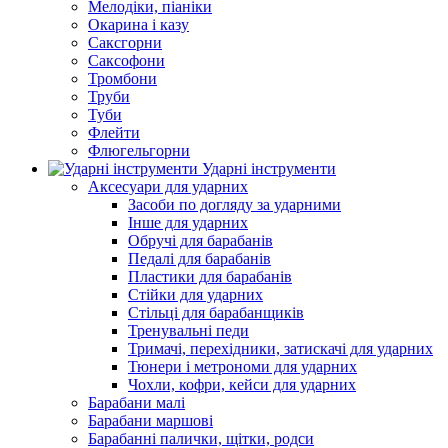
Мелодіки, піаніки
Окарина і казу
Саксгорни
Саксофони
Тромбони
Труби
Туби
Флейти
Флюгельгорни
Ударні інструменти
Аксесуари для ударних
Засоби по догляду за ударними
Інше для ударних
Обручі для барабанів
Педалі для барабанів
Пластики для барабанів
Стійки для ударних
Стільці для барабанщиків
Тренувальні педи
Тримачі, перехідники, затискачі для ударних
Тюнери і метрономи для ударних
Чохли, кофри, кейси для ударних
Барабани малі
Барабани маршові
Барабанні палички, щітки, родси