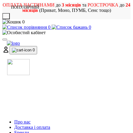
ОПЛАТА ЧАСТИНАМИ
до
3 місяців
та
РОЗСТРОЧКА
до
24
ПОПУЛЯРНИЙ
місяців
(Приват, Моно, ПУМБ, Сенс тощо)
X
0
0
0
0
МАГАЗИН
МУЗИЧНИХ ІНСТРУМЕНТІВ
ТА РОК АТРИБУТИКИ
Про нас
Доставка і оплата
Бренди