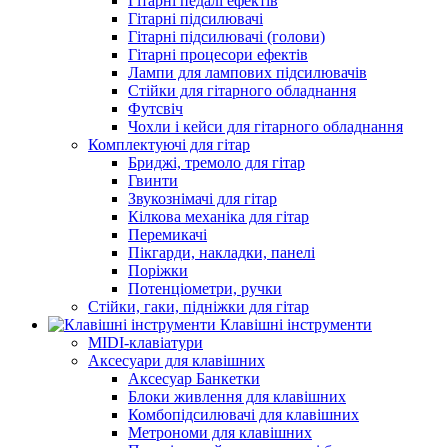
Гітарні педалі ефектів
Гітарні підсилювачі
Гітарні підсилювачі (голови)
Гітарні процесори ефектів
Лампи для лампових підсилювачів
Стійки для гітарного обладнання
Футсвіч
Чохли і кейси для гітарного обладнання
Комплектуючі для гітар
Бриджі, тремоло для гітар
Гвинти
Звукознімачі для гітар
Кілкова механіка для гітар
Перемикачі
Пікгарди, накладки, панелі
Поріжки
Потенціометри, ручки
Стійки, гаки, підніжки для гітар
Клавішні інструменти
MIDI-клавіатури
Аксесуари для клавішних
Аксесуар Банкетки
Блоки живлення для клавішних
Комбопідсилювачі для клавішних
Метрономи для клавішних