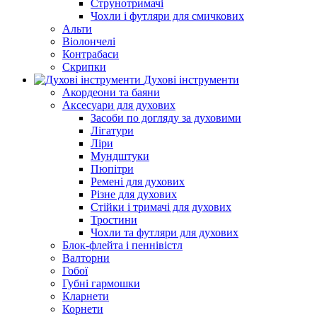
Струнотримачі
Чохли і футляри для смичкових
Альти
Віолончелі
Контрабаси
Скрипки
Духові інструменти
Акордеони та баяни
Аксесуари для духових
Засоби по догляду за духовими
Лігатури
Ліри
Мундштуки
Пюпітри
Ремені для духових
Різне для духових
Стійки і тримачі для духових
Тростини
Чохли та футляри для духових
Блок-флейта і пеннівістл
Валторни
Гобої
Губні гармошки
Кларнети
Корнети