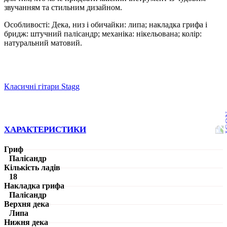
звучанням та стильним дизайном.
Особливості: Дека, низ і обичайки: липа; накладка грифа і
бридж: штучний палісандр; механіка: нікельована; колір:
натуральний матовий.
Класичні гітари Stagg
ХАРАКТЕРИСТИКИ
Гриф
Палісандр
Кількість ладів
18
Накладка грифа
Палісандр
Верхня дека
Липа
Нижня дека