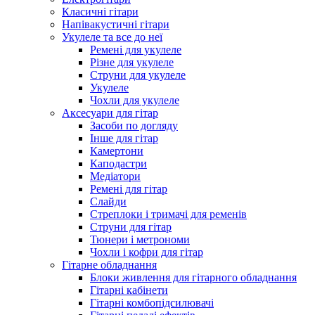
Класичні гітари
Напівакустичні гітари
Укулеле та все до неї
Ремені для укулеле
Різне для укулеле
Струни для укулеле
Укулеле
Чохли для укулеле
Аксесуари для гітар
Засоби по догляду
Інше для гітар
Камертони
Каподастри
Медіатори
Ремені для гітар
Слайди
Стреплоки і тримачі для ременів
Струни для гітар
Тюнери і метрономи
Чохли і кофри для гітар
Гітарне обладнання
Блоки живлення для гітарного обладнання
Гітарні кабінети
Гітарні комбопідсилювачі