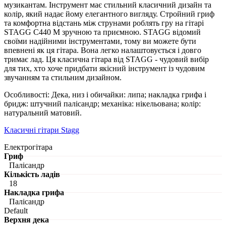
музикантам. Інструмент має стильний класичний дизайн та
колір, який надає йому елегантного вигляду. Стройний гриф
та комфортна відстань між струнами роблять гру на гітарі
STAGG C440 M зручною та приємною. STAGG відомий
своїми надійними інструментами, тому ви можете бути
впевнені як ця гітара. Вона легко налаштовується і довго
тримає лад. Ця класична гітара від STAGG - чудовий вибір
для тих, хто хоче придбати якісний інструмент із чудовим
звучанням та стильним дизайном.
Особливості: Дека, низ і обичайки: липа; накладка грифа і
бридж: штучний палісандр; механіка: нікельована; колір:
натуральний матовий.
Класичні гітари Stagg
Електрогітара
Гриф
Палісандр
Кількість ладів
18
Накладка грифа
Палісандр
Default
Верхня дека