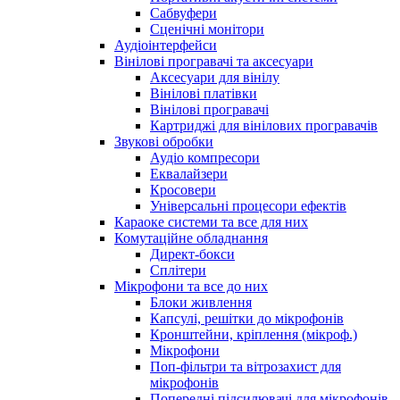
Сабвуфери
Сценічні монітори
Аудіоінтерфейси
Вінілові програвачі та аксесуари
Аксесуари для вінілу
Вінілові платівки
Вінілові програвачі
Картриджі для вінілових програвачів
Звукові обробки
Аудіо компресори
Еквалайзери
Кросовери
Універсальні процесори ефектів
Караоке системи та все для них
Комутаційне обладнання
Директ-бокси
Сплітери
Мікрофони та все до них
Блоки живлення
Капсулі, решітки до мікрофонів
Кронштейни, кріплення (мікроф.)
Мікрофони
Поп-фільтри та вітрозахист для
мікрофонів
Попередні підсилювачі для мікрофонів