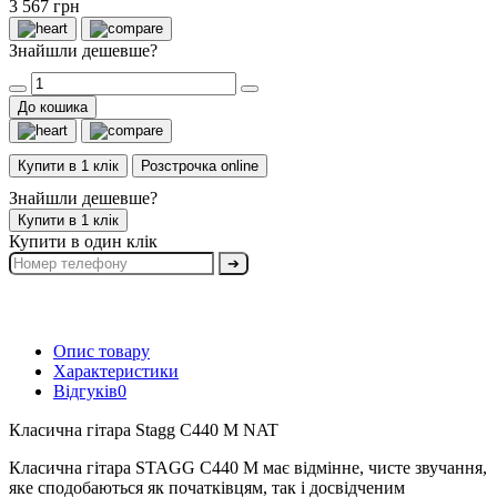
3 567 грн
Знайшли дешевше?
До кошика
Купити в 1 клік
Розстрочка online
Знайшли дешевше?
Купити в 1 клік
Купити в один клік
➔
Опис товару
Характеристики
Відгуків
0
Класична гітара Stagg C440 M NAT
Класична гітара STAGG C440 M має відмінне, чисте звучання,
яке сподобаються як початківцям, так і досвідченим