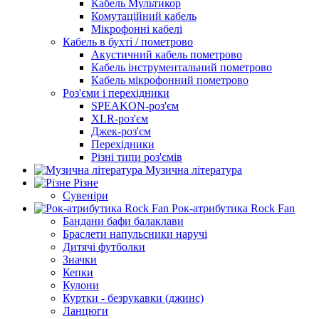
Кабель Мультикор
Комутаційний кабель
Мікрофонні кабелі
Кабель в бухті / пометрово
Акустичний кабель пометрово
Кабель інструментальний пометрово
Кабель мікрофонний пометрово
Роз'єми і перехідники
SPEAKON-роз'єм
XLR-роз'єм
Джек-роз'єм
Перехідники
Різні типи роз'ємів
Музична література
Різне
Сувеніри
Рок-атрибутика Rock Fan
Бандани бафи балаклави
Браслети напульсники наручі
Дитячі футболки
Значки
Кепки
Кулони
Куртки - безрукавки (джинс)
Ланцюги