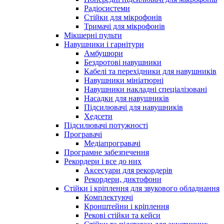
Радіосистеми
Стійки для мікрофонів
Тримачі для мікрофонів
Мікшерні пульти
Навушники і гарнітури
Амбушюри
Бездротові навушники
Кабелі та перехідники для навушників
Навушники мініатюрні
Навушники накладні спеціалізовані
Насадки для навушників
Підсилювачі для навушників
Хедсети
Підсилювачі потужності
Програвачі
Медіапрогравачі
Програмне забезпечення
Рекордери і все до них
Аксесуари для рекордерів
Рекордери, диктофони
Стійки і кріплення для звукового обладнання
Комплектуючі
Кронштейни і кріплення
Рекові стійки та кейси