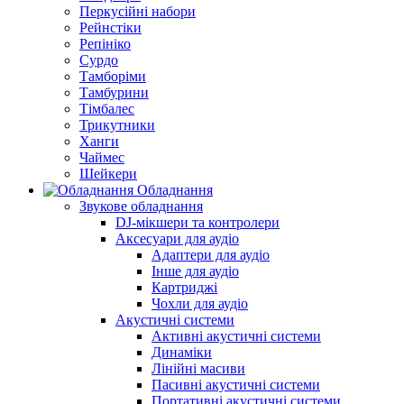
Перкусійні набори
Рейнстіки
Репініко
Сурдо
Тамборіми
Тамбурини
Тімбалес
Трикутники
Ханги
Чаймес
Шейкери
Обладнання
Звукове обладнання
DJ-мікшери та контролери
Аксесуари для аудіо
Адаптери для аудіо
Інше для аудіо
Картриджі
Чохли для аудіо
Акустичні системи
Активні акустичні системи
Динаміки
Лінійні масиви
Пасивні акустичні системи
Портативні акустичні системи