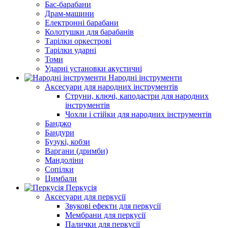
Бас-барабани
Драм-машини
Електронні барабани
Колотушки для барабанів
Тарілки оркестрові
Тарілки ударні
Томи
Ударні установки акустичні
Народні інструменти
Аксесуари для народних інструментів
Струни, ключі, каподастри для народних
інструментів
Чохли і стійки для народних інструментів
Банджо
Бандури
Бузукі, кобзи
Варгани (дримби)
Мандоліни
Сопілки
Цимбали
Перкусія
Аксесуари для перкусії
Звукові ефекти для перкусії
Мембрани для перкусії
Палички для перкусії