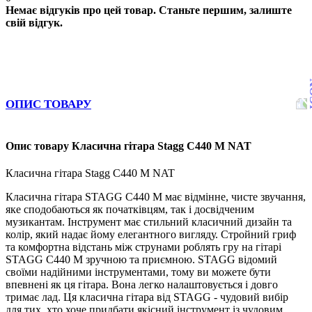
Немає відгуків про цей товар. Станьте першим, залиште
свій відгук.
ОПИС ТОВАРУ
Опис товару Класична гітара Stagg C440 M NAT
Класична гітара Stagg C440 M NAT
Класична гітара STAGG C440 M має відмінне, чисте звучання,
яке сподобаються як початківцям, так і досвідченим
музикантам. Інструмент має стильний класичний дизайн та
колір, який надає йому елегантного вигляду. Стройний гриф
та комфортна відстань між струнами роблять гру на гітарі
STAGG C440 M зручною та приємною. STAGG відомий
своїми надійними інструментами, тому ви можете бути
впевнені як ця гітара. Вона легко налаштовується і довго
тримає лад. Ця класична гітара від STAGG - чудовий вибір
для тих, хто хоче придбати якісний інструмент із чудовим