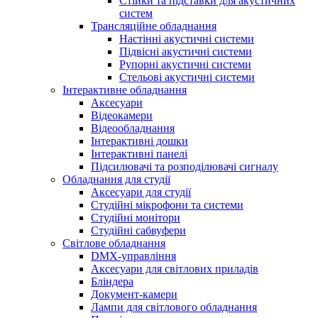
Стійки та підставки для акустичних
систем
Трансляційне обладнання
Настінні акустичні системи
Підвісні акустичні системи
Рупорні акустичні системи
Стельові акустичні системи
Інтерактивне обладнання
Аксесуари
Відеокамери
Відеообладнання
Інтерактивні дошки
Інтерактивні панелі
Підсилювачі та розподілювачі сигналу
Обладнання для студії
Аксесуари для студії
Студійні мікрофони та системи
Студійні монітори
Студійні сабвуфери
Світлове обладнання
DMX-управління
Аксесуари для світлових приладів
Бліндера
Документ-камери
Лампи для світлового обладнання