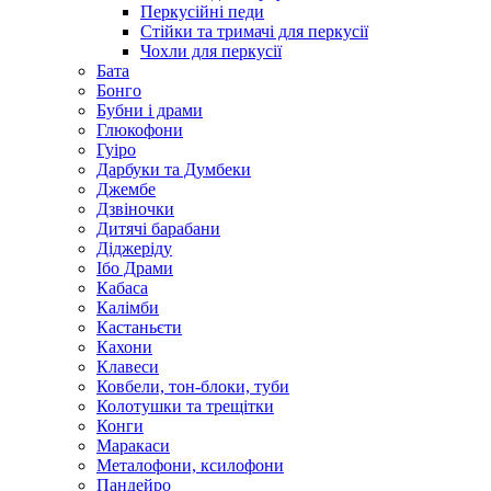
Перкусійні педи
Стійки та тримачі для перкусії
Чохли для перкусії
Бата
Бонго
Бубни і драми
Глюкофони
Гуіро
Дарбуки та Думбеки
Джембе
Дзвіночки
Дитячі барабани
Діджеріду
Ібо Драми
Кабаса
Калімби
Кастаньєти
Кахони
Клавеси
Ковбели, тон-блоки, туби
Колотушки та трещітки
Конги
Маракаси
Металофони, ксилофони
Пандейро