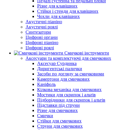
Педалі сустейна та педальні блоки
Різне для клавішних
Стійки і стенди для клавішних
Чохли для клавішних
Акустичні піаніно
Акустичні роялі
Синтезатори
Цифрові органи
Цифрові піаніно
Цифрові роялі
Смичкові інструменти
Аксесуари та комплектуючі для смичкових
Аксесуар Сурдинка
Диригентські палички
Засоби по догляду за смичковими
Камертони для смичкових
Каніфоль
Кілкова механіка для смичкових
Мостики для скрипок і альтів
Підборiдники для скрипок і альтів
Підставки під струни
Різне для смичкових
Смички
Стійки для смичкових
Струни для смичкових