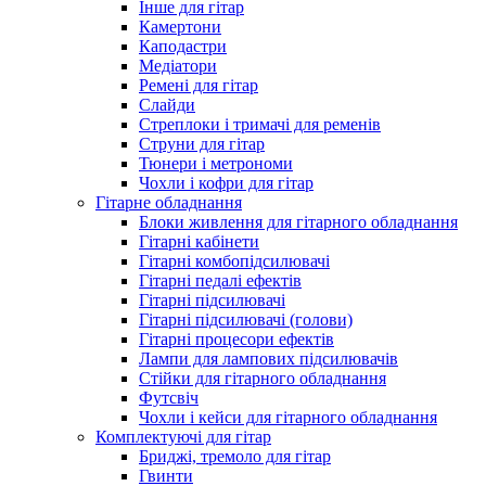
Інше для гітар
Камертони
Каподастри
Медіатори
Ремені для гітар
Слайди
Стреплоки і тримачі для ременів
Струни для гітар
Тюнери і метрономи
Чохли і кофри для гітар
Гітарне обладнання
Блоки живлення для гітарного обладнання
Гітарні кабінети
Гітарні комбопідсилювачі
Гітарні педалі ефектів
Гітарні підсилювачі
Гітарні підсилювачі (голови)
Гітарні процесори ефектів
Лампи для лампових підсилювачів
Стійки для гітарного обладнання
Футсвіч
Чохли і кейси для гітарного обладнання
Комплектуючі для гітар
Бриджі, тремоло для гітар
Гвинти