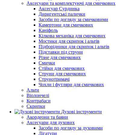
Аксесуари та комплектуючі для смичкових
Аксесуар Сурдинка
Диригентські палички
Засоби по догляду за смичковими
Камертони для смичкових
Каніфоль
Кілкова механіка для смичкових
Мостики для скрипок і альтів
Підборiдники для скрипок і альтів
Підставки під струни
Різне для смичкових
Смички
Стійки для смичкових
Струни для смичкових
Струнотримачі
Чохли і футляри для смичкових
Альти
Віолончелі
Контрабаси
Скрипки
Духові інструменти
Акордеони та баяни
Аксесуари для духових
Засоби по догляду за духовими
Лігатури