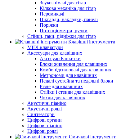
Звукознімачі для гітар
Кілкова механіка для гітар
Перемикачі
Пікгарди, накладки, панелі
Поріжки
Потенціометри, ручки
Стійки, гаки, підніжки для гітар
Клавішні інструменти
MIDI-клавіатури
Аксесуари для клавішних
Аксесуар Банкетки
Блоки живлення для клавішних
Комбопідсилювачі для клавішних
Метрономи для клавішних
Педалі сустейна та педальні блоки
Різне для клавішних
Стійки і стенди для клавішних
Чохли для клавішних
Акустичні піаніно
Акустичні роялі
Синтезатори
Цифрові органи
Цифрові піаніно
Цифрові роялі
Смичкові інструменти