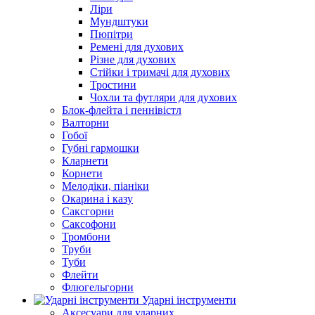
Ліри
Мундштуки
Пюпітри
Ремені для духових
Різне для духових
Стійки і тримачі для духових
Тростини
Чохли та футляри для духових
Блок-флейта і пеннівістл
Валторни
Гобої
Губні гармошки
Кларнети
Корнети
Мелодіки, піаніки
Окарина і казу
Саксгорни
Саксофони
Тромбони
Труби
Туби
Флейти
Флюгельгорни
Ударні інструменти
Аксесуари для ударних