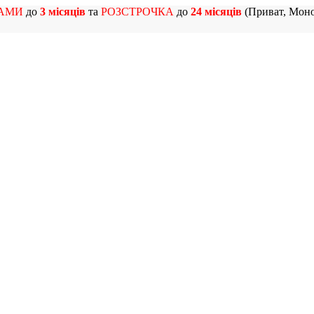
АМИ
до
3 місяців
та
РОЗСТРОЧКА
до
24 місяців
(Приват, Моно