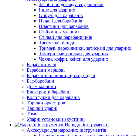
Засоби по догляду за ударними
Інше для ударних
Обручі для барабанів
Педалі для барабанів
Пластики для барабанів
Стійки для ударних
Стільці для барабанщиків
Тренувальні педи
Тримачі, перехідники, затискачі для ударних
Тюнери і метрономи для ударних
Чохли, кофри, кейси для ударних
Барабани малі
Барабани маршові
Барабанні палички, щітки, родси
Бас-барабани
Драм-машини
Електронні барабани
Колотушки для барабанів
Тарілки оркестрові
Тарілки ударні
Томи
Ударні установки акустичні
Народні інструменти
Аксесуари для народних інструментів
Струни, ключі, каподастри для народних інст