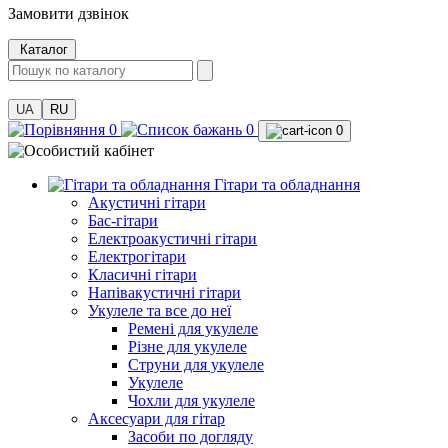
Замовити дзвінок
Каталог
UA
RU
0
0
0
Гітари та обладнання
Акустичні гітари
Бас-гітари
Електроакустичні гітари
Електрогітари
Класичні гітари
Напівакустичні гітари
Укулеле та все до неї
Ремені для укулеле
Різне для укулеле
Струни для укулеле
Укулеле
Чохли для укулеле
Аксесуари для гітар
Засоби по догляду