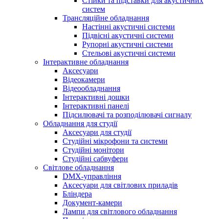
Стійки та підставки для акустичних
систем
Трансляційне обладнання
Настінні акустичні системи
Підвісні акустичні системи
Рупорні акустичні системи
Стельові акустичні системи
Інтерактивне обладнання
Аксесуари
Відеокамери
Відеообладнання
Інтерактивні дошки
Інтерактивні панелі
Підсилювачі та розподілювачі сигналу
Обладнання для студії
Аксесуари для студії
Студійні мікрофони та системи
Студійні монітори
Студійні сабвуфери
Світлове обладнання
DMX-управління
Аксесуари для світлових приладів
Бліндера
Документ-камери
Лампи для світлового обладнання