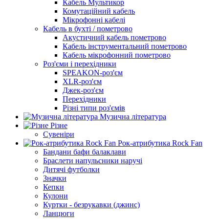
Кабель Мультикор
Комутаційний кабель
Мікрофонні кабелі
Кабель в бухті / пометрово
Акустичний кабель пометрово
Кабель інструментальний пометрово
Кабель мікрофонний пометрово
Роз'єми і перехідники
SPEAKON-роз'єм
XLR-роз'єм
Джек-роз'єм
Перехідники
Різні типи роз'ємів
Музична література
Різне
Сувеніри
Рок-атрибутика Rock Fan
Бандани бафи балаклави
Браслети напульсники наручі
Дитячі футболки
Значки
Кепки
Кулони
Куртки - безрукавки (джинс)
Ланцюги