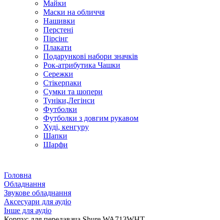
Майки
Маски на обличчя
Нашивки
Перстені
Пірсінг
Плакати
Подарункові набори значків
Рок-атрибутика Чашки
Сережки
Стікерпаки
Сумки та шопери
Туніки,Легінси
Футболки
Футболки з довгим рукавом
Худі, кенгуру
Шапки
Шарфи
Головна
Обладнання
Звукове обладнання
Аксесуари для аудіо
Інше для аудіо
Корпус для передавача Shure WA713WHT