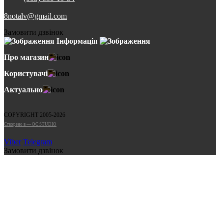
8notalv@gmail.com
Замовити дзвінок
Інформація
Про магазин
Користувачі
Актуально
COPYRIGHT 2005-2026
Cтворено в — OC STUDIO
Viber
Telegram
Замовити дзвінок