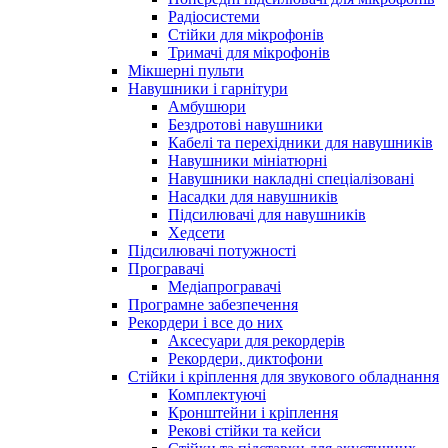
Радіосистеми
Стійки для мікрофонів
Тримачі для мікрофонів
Мікшерні пульти
Навушники і гарнітури
Амбушюри
Бездротові навушники
Кабелі та перехідники для навушників
Навушники мініатюрні
Навушники накладні спеціалізовані
Насадки для навушників
Підсилювачі для навушників
Хедсети
Підсилювачі потужності
Програвачі
Медіапрогравачі
Програмне забезпечення
Рекордери і все до них
Аксесуари для рекордерів
Рекордери, диктофони
Стійки і кріплення для звукового обладнання
Комплектуючі
Кронштейни і кріплення
Рекові стійки та кейси