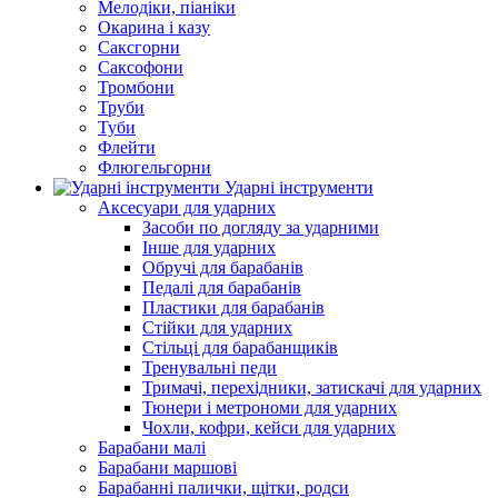
Мелодіки, піаніки
Окарина і казу
Саксгорни
Саксофони
Тромбони
Труби
Туби
Флейти
Флюгельгорни
Ударні інструменти
Аксесуари для ударних
Засоби по догляду за ударними
Інше для ударних
Обручі для барабанів
Педалі для барабанів
Пластики для барабанів
Стійки для ударних
Стільці для барабанщиків
Тренувальні педи
Тримачі, перехідники, затискачі для ударних
Тюнери і метрономи для ударних
Чохли, кофри, кейси для ударних
Барабани малі
Барабани маршові
Барабанні палички, щітки, родси