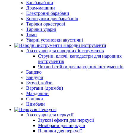
Бас-барабани
Драм-машини
Електронні барабани
Колотушки для барабанів
Тарілки оркестрові
Тарілки ударні
Томи
Ударні установки акустичні
Народні інструменти
Аксесуари для народних інструментів
Струни, ключі, каподастри для народних
інструментів
Чохли і стійки для народних інструментів
Банджо
Бандури
Бузукі, кобзи
Варгани (дримби)
Мандоліни
Сопілки
Цимбали
Перкусія
Аксесуари для перкусії
Звукові ефекти для перкусії
Мембрани для перкусії
Палички для перкусії