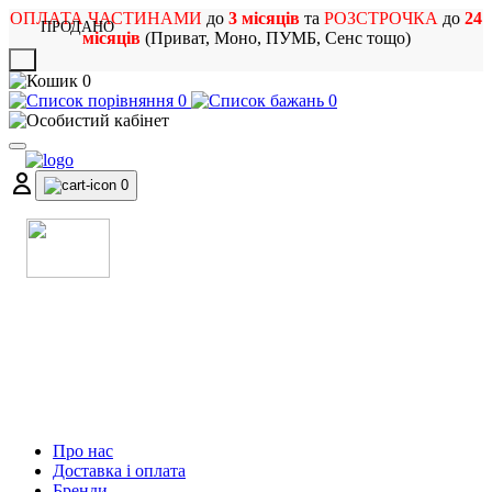
ОПЛАТА ЧАСТИНАМИ
до
3 місяців
та
РОЗСТРОЧКА
до
24
ПРОДАНО
місяців
(Приват, Моно, ПУМБ, Сенс тощо)
X
0
0
0
0
МАГАЗИН
МУЗИЧНИХ ІНСТРУМЕНТІВ
ТА РОК АТРИБУТИКИ
Про нас
Доставка і оплата
Бренди