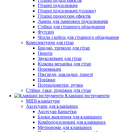
Гітарні педалі ефектів
Гітарні підсилювачі
Гітарні підсилювачі (голови)
Гітарні процесори ефектів
Лампи для лампових підсилювачів
Стійки для гітарного обладнання
Футсвіч
Чохли і кейси для гітарного обладнання
Комплектуючі для гітар
Бриджі, тремоло для гітар
Гвинти
Звукознімачі для гітар
Кілкова механіка для гітар
Перемикачі
Пікгарди, накладки, панелі
Поріжки
Потенціометри, ручки
Стійки, гаки, підніжки для гітар
Клавішні інструменти
MIDI-клавіатури
Аксесуари для клавішних
Аксесуар Банкетки
Блоки живлення для клавішних
Комбопідсилювачі для клавішних
Метрономи для клавішних