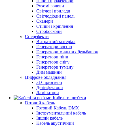
Пари і прожектори
Рухомі голови
Світлові прилади
Світлодіодні панелі
Сканери
Стійки і кріплення
Стробоскопи
Спецефекти
Витратний матеріал
Генератори вогню
Генератори мильних бульбашок
Генератори піни
Генератори снігу
Генератори туману
Дим машини
Цифрове обладнання
3D-принтери
Дезінфектори
Ламінатори
Кабелі та роз'єми
Готовий кабель
Готовий Кабель DMX
Інструментальний кабель
Інший кабель
Кабель акустичний