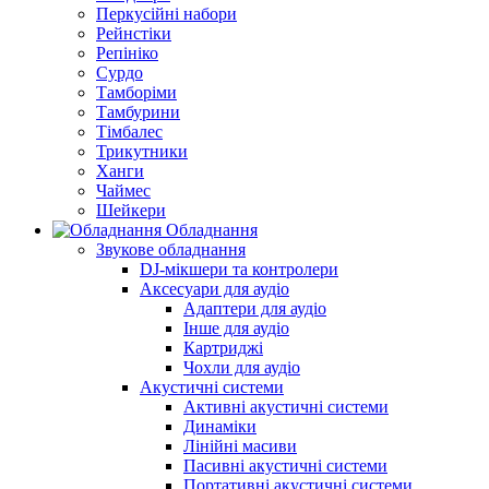
Перкусійні набори
Рейнстіки
Репініко
Сурдо
Тамборіми
Тамбурини
Тімбалес
Трикутники
Ханги
Чаймес
Шейкери
Обладнання
Звукове обладнання
DJ-мікшери та контролери
Аксесуари для аудіо
Адаптери для аудіо
Інше для аудіо
Картриджі
Чохли для аудіо
Акустичні системи
Активні акустичні системи
Динаміки
Лінійні масиви
Пасивні акустичні системи
Портативні акустичні системи