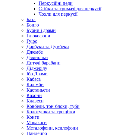
Перкусійні педи
Стійки та тримачі для перкусії
Чохли для перкусії
Бата
Бонго
Бубни і драми
Глюкофони
Гуіро
Дарбуки та Думбеки
Джембе
Дзвіночки
Дитячі барабани
Діджеріду
Ібо Драми
Кабаса
Калімби
Кастаньєти
Кахони
Клавеси
Ковбели, тон-блоки, туби
Колотушки та трещітки
Конги
Маракаси
Металофони, ксилофони
Пандейро