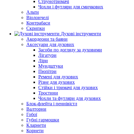
Струнотримачі
Чохли і футляри для смичкових
Альти
Віолончелі
Контрабаси
Скрипки
Духові інструменти
Акордеони та баяни
Аксесуари для духових
Засоби по догляду за духовими
Лігатури
Ліри
Мундштуки
Пюпітри
Ремені для духових
Різне для духових
Стійки і тримачі для духових
Тростини
Чохли та футляри для духових
Блок-флейта і пеннівістл
Валторни
Гобої
Губні гармошки
Кларнети
Корнети