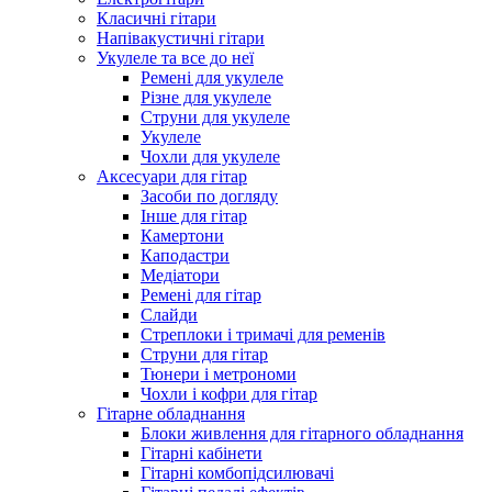
Класичні гітари
Напівакустичні гітари
Укулеле та все до неї
Ремені для укулеле
Різне для укулеле
Струни для укулеле
Укулеле
Чохли для укулеле
Аксесуари для гітар
Засоби по догляду
Інше для гітар
Камертони
Каподастри
Медіатори
Ремені для гітар
Слайди
Стреплоки і тримачі для ременів
Струни для гітар
Тюнери і метрономи
Чохли і кофри для гітар
Гітарне обладнання
Блоки живлення для гітарного обладнання
Гітарні кабінети
Гітарні комбопідсилювачі