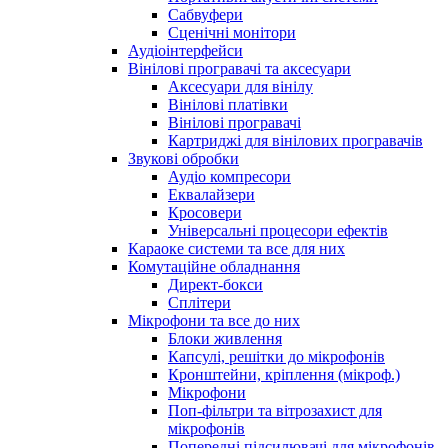
Сабвуфери
Сценічні монітори
Аудіоінтерфейси
Вінілові програвачі та аксесуари
Аксесуари для вінілу
Вінілові платівки
Вінілові програвачі
Картриджі для вінілових програвачів
Звукові обробки
Аудіо компресори
Еквалайзери
Кросовери
Універсальні процесори ефектів
Караоке системи та все для них
Комутаційне обладнання
Директ-бокси
Сплітери
Мікрофони та все до них
Блоки живлення
Капсулі, решітки до мікрофонів
Кронштейни, кріплення (мікроф.)
Мікрофони
Поп-фільтри та вітрозахист для
мікрофонів
Попередні підсилювачі для мікрофонів