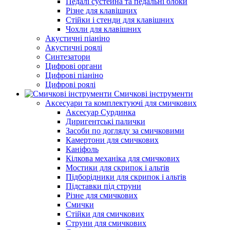
Педалі сустейна та педальні блоки
Різне для клавішних
Стійки і стенди для клавішних
Чохли для клавішних
Акустичні піаніно
Акустичні роялі
Синтезатори
Цифрові органи
Цифрові піаніно
Цифрові роялі
Смичкові інструменти
Аксесуари та комплектуючі для смичкових
Аксесуар Сурдинка
Диригентські палички
Засоби по догляду за смичковими
Камертони для смичкових
Каніфоль
Кілкова механіка для смичкових
Мостики для скрипок і альтів
Підборiдники для скрипок і альтів
Підставки під струни
Різне для смичкових
Смички
Стійки для смичкових
Струни для смичкових