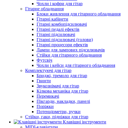
Чохли і кофри для гітар
Гітарне обладнання
Блоки живлення для гітарного обладнання
Гітарні кабінети
Гітарні комбопідсилювачі
Гітарні педалі ефектів
Гітарні підсилювачі
Гітарні підсилювачі (голови)
Гітарні процесори ефектів
Лампи для лампових підсилювачів
Стійки для гітарного обладнання
Футсвіч
Чохли і кейси для гітарного обладнання
Комплектуючі для гітар
Бриджі, тремоло для гітар
Гвинти
Звукознімачі для гітар
Кілкова механіка для гітар
Перемикачі
Пікгарди, накладки, панелі
Поріжки
Потенціометри, ручки
Стійки, гаки, підніжки для гітар
Клавішні інструменти
MIDI-клавіатури