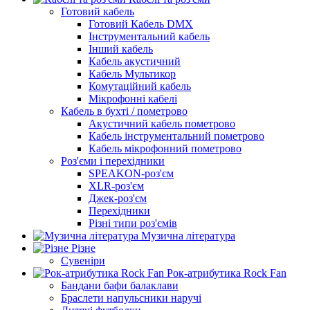
Готовий кабель
Готовий Кабель DMX
Інструментальний кабель
Інший кабель
Кабель акустичний
Кабель Мультикор
Комутаційний кабель
Мікрофонні кабелі
Кабель в бухті / пометрово
Акустичний кабель пометрово
Кабель інструментальний пометрово
Кабель мікрофонний пометрово
Роз'єми і перехідники
SPEAKON-роз'єм
XLR-роз'єм
Джек-роз'єм
Перехідники
Різні типи роз'ємів
Музична література
Різне
Сувеніри
Рок-атрибутика Rock Fan
Бандани бафи балаклави
Браслети напульсники наручі