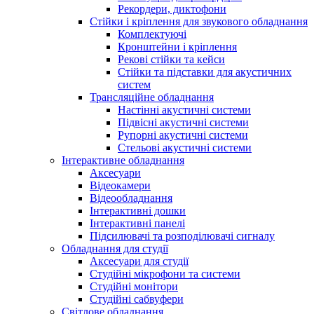
Рекордери, диктофони
Стійки і кріплення для звукового обладнання
Комплектуючі
Кронштейни і кріплення
Рекові стійки та кейси
Стійки та підставки для акустичних
систем
Трансляційне обладнання
Настінні акустичні системи
Підвісні акустичні системи
Рупорні акустичні системи
Стельові акустичні системи
Інтерактивне обладнання
Аксесуари
Відеокамери
Відеообладнання
Інтерактивні дошки
Інтерактивні панелі
Підсилювачі та розподілювачі сигналу
Обладнання для студії
Аксесуари для студії
Студійні мікрофони та системи
Студійні монітори
Студійні сабвуфери
Світлове обладнання