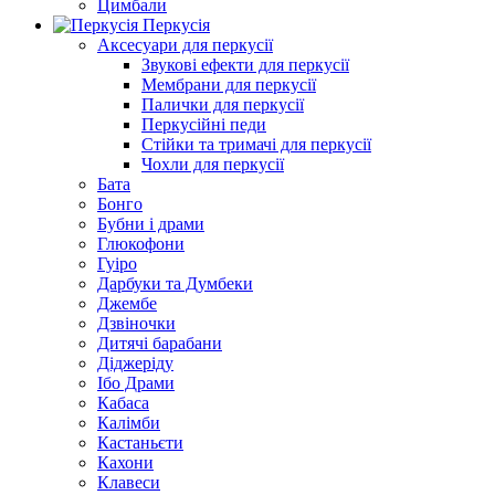
Цимбали
Перкусія
Аксесуари для перкусії
Звукові ефекти для перкусії
Мембрани для перкусії
Палички для перкусії
Перкусійні педи
Стійки та тримачі для перкусії
Чохли для перкусії
Бата
Бонго
Бубни і драми
Глюкофони
Гуіро
Дарбуки та Думбеки
Джембе
Дзвіночки
Дитячі барабани
Діджеріду
Ібо Драми
Кабаса
Калімби
Кастаньєти
Кахони
Клавеси