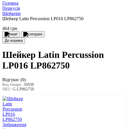
Головна
Перкусія
Шейкери
Шейкер Latin Percussion LP016 LP862750
464 грн
До кошика
Шейкер Latin Percussion
LP016 LP862750
Відгуки:
(0)
Код товару:
26838
SKU:
G-LP862750