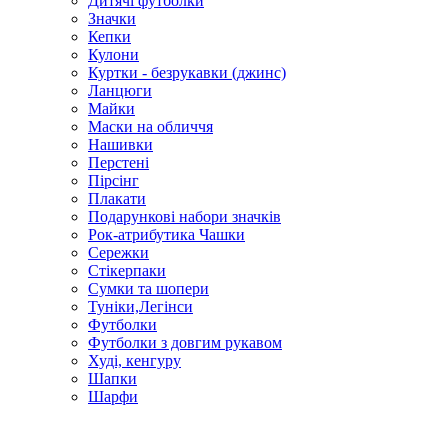
Дитячі футболки
Значки
Кепки
Кулони
Куртки - безрукавки (джинс)
Ланцюги
Майки
Маски на обличчя
Нашивки
Перстені
Пірсінг
Плакати
Подарункові набори значків
Рок-атрибутика Чашки
Сережки
Стікерпаки
Сумки та шопери
Туніки,Легінси
Футболки
Футболки з довгим рукавом
Худі, кенгуру
Шапки
Шарфи