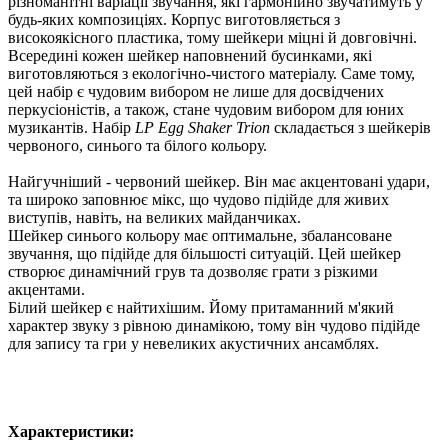
різноманітні варіації звучання, які гармонійно звучатимуть у
будь-яких композиціях. Корпус виготовляється з
високоякісного пластика, тому шейкери міцні й довговічні.
Всередині кожен шейкер наповнений бусинками, які
виготовляються з екологічно-чистого матеріалу. Саме тому,
цей набір є чудовим вибором не лише для досвідчених
перкусіоністів, а також, стане чудовим вибором для юних
музикантів. Набір
LP Egg Shaker Trion
складається з шейкерів
червоного, синього та білого кольору.
Найгучніший - червоний шейкер. Він має акцентовані удари,
та широко заповнює мікс, що чудово підійде для живих
виступів, навіть, на великих майданчиках.
Шейкер синього кольору має оптимальне, збалансоване
звучання, що підійде для більшості ситуацій. Цей шейкер
створює динамічний грув та дозволяє грати з різкими
акцентами.
Білий шейкер є найтихішим. Йому притаманний м'який
характер звуку з рівною динамікою, тому він чудово підійде
для запису та гри у невеликих акустичних ансамблях.
Характеристики
: