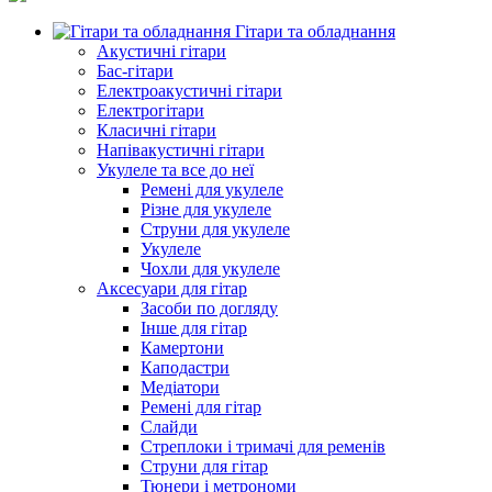
Гітари та обладнання
Акустичні гітари
Бас-гітари
Електроакустичні гітари
Електрогітари
Класичні гітари
Напівакустичні гітари
Укулеле та все до неї
Ремені для укулеле
Різне для укулеле
Струни для укулеле
Укулеле
Чохли для укулеле
Аксесуари для гітар
Засоби по догляду
Інше для гітар
Камертони
Каподастри
Медіатори
Ремені для гітар
Слайди
Стреплоки і тримачі для ременів
Струни для гітар
Тюнери і метрономи