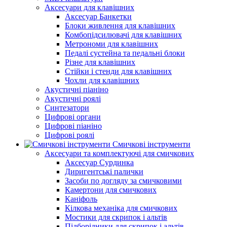
Аксесуари для клавішних
Аксесуар Банкетки
Блоки живлення для клавішних
Комбопідсилювачі для клавішних
Метрономи для клавішних
Педалі сустейна та педальні блоки
Різне для клавішних
Стійки і стенди для клавішних
Чохли для клавішних
Акустичні піаніно
Акустичні роялі
Синтезатори
Цифрові органи
Цифрові піаніно
Цифрові роялі
Смичкові інструменти
Аксесуари та комплектуючі для смичкових
Аксесуар Сурдинка
Диригентські палички
Засоби по догляду за смичковими
Камертони для смичкових
Каніфоль
Кілкова механіка для смичкових
Мостики для скрипок і альтів
Підборiдники для скрипок і альтів