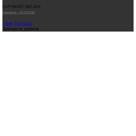
COPYRIGHT 2005-2026
Cтворено в — OC STUDIO
Viber
Telegram
Замовити дзвінок