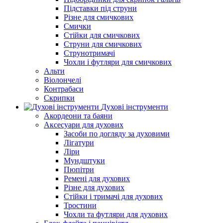
Підставки під струни
Різне для смичкових
Смички
Стійки для смичкових
Струни для смичкових
Струнотримачі
Чохли і футляри для смичкових
Альти
Віолончелі
Контрабаси
Скрипки
Духові інструменти
Акордеони та баяни
Аксесуари для духових
Засоби по догляду за духовими
Лігатури
Ліри
Мундштуки
Пюпітри
Ремені для духових
Різне для духових
Стійки і тримачі для духових
Тростини
Чохли та футляри для духових