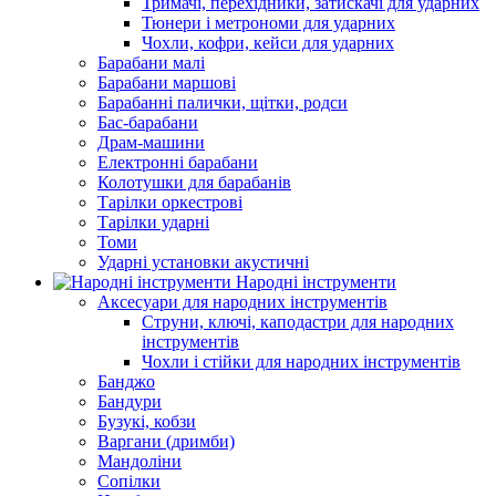
Тримачі, перехідники, затискачі для ударних
Тюнери і метрономи для ударних
Чохли, кофри, кейси для ударних
Барабани малі
Барабани маршові
Барабанні палички, щітки, родси
Бас-барабани
Драм-машини
Електронні барабани
Колотушки для барабанів
Тарілки оркестрові
Тарілки ударні
Томи
Ударні установки акустичні
Народні інструменти
Аксесуари для народних інструментів
Струни, ключі, каподастри для народних
інструментів
Чохли і стійки для народних інструментів
Банджо
Бандури
Бузукі, кобзи
Варгани (дримби)
Мандоліни
Сопілки