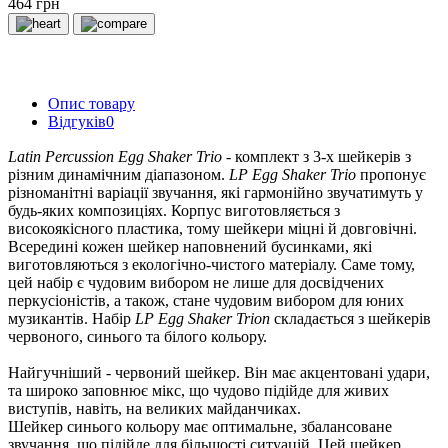
464 грн
Опис товару
Відгуків
0
Latin Percussion Egg Shaker Trio
- комплект з 3-х шейкерів з
різним динамічним діапазоном.
LP Egg Shaker Trio
пропонує
різноманітні варіації звучання, які гармонійно звучатимуть у
будь-яких композиціях. Корпус виготовляється з
високоякісного пластика, тому шейкери міцні й довговічні.
Всередині кожен шейкер наповнений бусинками, які
виготовляються з екологічно-чистого матеріалу. Саме тому,
цей набір є чудовим вибором не лише для досвідчених
перкусіоністів, а також, стане чудовим вибором для юних
музикантів. Набір
LP Egg Shaker Trion
складається з шейкерів
червоного, синього та білого кольору.
Найгучніший - червоний шейкер. Він має акцентовані удари,
та широко заповнює мікс, що чудово підійде для живих
виступів, навіть, на великих майданчиках.
Шейкер синього кольору має оптимальне, збалансоване
звучання, що підійде для більшості ситуацій. Цей шейкер