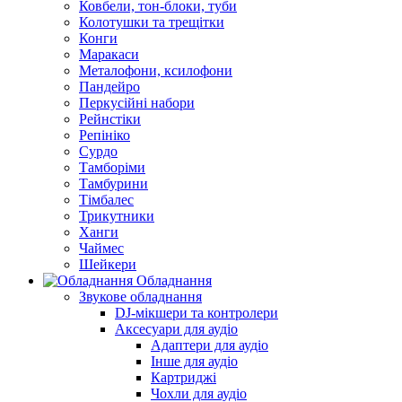
Ковбели, тон-блоки, туби
Колотушки та трещітки
Конги
Маракаси
Металофони, ксилофони
Пандейро
Перкусійні набори
Рейнстіки
Репініко
Сурдо
Тамборіми
Тамбурини
Тімбалес
Трикутники
Ханги
Чаймес
Шейкери
Обладнання
Звукове обладнання
DJ-мікшери та контролери
Аксесуари для аудіо
Адаптери для аудіо
Інше для аудіо
Картриджі
Чохли для аудіо