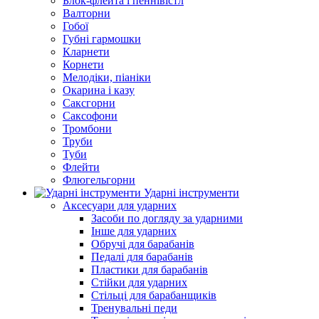
Блок-флейта і пеннівістл
Валторни
Гобої
Губні гармошки
Кларнети
Корнети
Мелодіки, піаніки
Окарина і казу
Саксгорни
Саксофони
Тромбони
Труби
Туби
Флейти
Флюгельгорни
Ударні інструменти
Аксесуари для ударних
Засоби по догляду за ударними
Інше для ударних
Обручі для барабанів
Педалі для барабанів
Пластики для барабанів
Стійки для ударних
Стільці для барабанщиків
Тренувальні педи