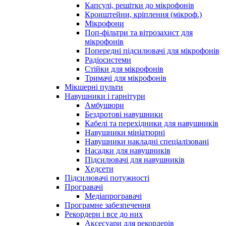
Капсулі, решітки до мікрофонів
Кронштейни, кріплення (мікроф.)
Мікрофони
Поп-фільтри та вітрозахист для
мікрофонів
Попередні підсилювачі для мікрофонів
Радіосистеми
Стійки для мікрофонів
Тримачі для мікрофонів
Мікшерні пульти
Навушники і гарнітури
Амбушюри
Бездротові навушники
Кабелі та перехідники для навушників
Навушники мініатюрні
Навушники накладні спеціалізовані
Насадки для навушників
Підсилювачі для навушників
Хедсети
Підсилювачі потужності
Програвачі
Медіапрогравачі
Програмне забезпечення
Рекордери і все до них
Аксесуари для рекордерів