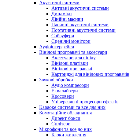
Акустичні системи
Активні акустичні системи
Динаміки
Лінійні масиви
Пасивні акустичні системи
Портативні акустичні системи
Сабвуфери
Сценічні монітори
Аудіоінтерфейси
Вінілові програвачі та аксесуари
Аксесуари для вінілу
Вінілові платівки
Вінілові програвачі
Картриджі для вінілових програвачів
Звукові обробки
Аудіо компресори
Еквалайзери
Кросовери
Універсальні процесори ефектів
Караоке системи та все для них
Комутаційне обладнання
Директ-бокси
Сплітери
Мікрофони та все до них
Блоки живлення