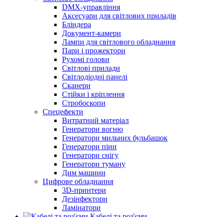
DMX-управління
Аксесуари для світлових приладів
Бліндера
Документ-камери
Лампи для світлового обладнання
Пари і прожектори
Рухомі голови
Світлові прилади
Світлодіодні панелі
Сканери
Стійки і кріплення
Стробоскопи
Спецефекти
Витратний матеріал
Генератори вогню
Генератори мильних бульбашок
Генератори піни
Генератори снігу
Генератори туману
Дим машини
Цифрове обладнання
3D-принтери
Дезінфектори
Ламінатори
Кабелі та роз'єми