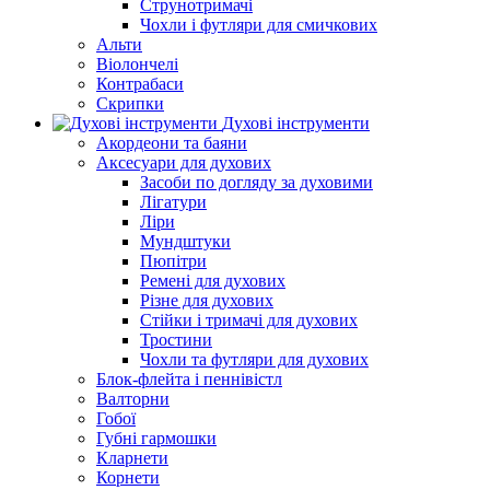
Струнотримачі
Чохли і футляри для смичкових
Альти
Віолончелі
Контрабаси
Скрипки
Духові інструменти
Акордеони та баяни
Аксесуари для духових
Засоби по догляду за духовими
Лігатури
Ліри
Мундштуки
Пюпітри
Ремені для духових
Різне для духових
Стійки і тримачі для духових
Тростини
Чохли та футляри для духових
Блок-флейта і пеннівістл
Валторни
Гобої
Губні гармошки
Кларнети
Корнети