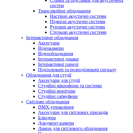
Стійки та підставки для акустичних
систем
Трансляційне обладнання
Настінні акустичні системи
Підвісні акустичні системи
Рупорні акустичні системи
Стельові акустичні системи
Інтерактивне обладнання
Аксесуари
Відеокамери
Відеообладнання
Інтерактивні дошки
Інтерактивні панелі
Підсилювачі та розподілювачі сигналу
Обладнання для студії
Аксесуари для студії
Студійні мікрофони та системи
Студійні монітори
Студійні сабвуфери
Світлове обладнання
DMX-управління
Аксесуари для світлових приладів
Бліндера
Документ-камери
Лампи для світлового обладнання