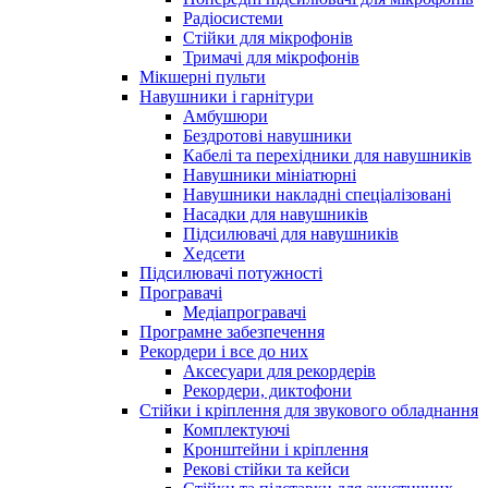
Радіосистеми
Стійки для мікрофонів
Тримачі для мікрофонів
Мікшерні пульти
Навушники і гарнітури
Амбушюри
Бездротові навушники
Кабелі та перехідники для навушників
Навушники мініатюрні
Навушники накладні спеціалізовані
Насадки для навушників
Підсилювачі для навушників
Хедсети
Підсилювачі потужності
Програвачі
Медіапрогравачі
Програмне забезпечення
Рекордери і все до них
Аксесуари для рекордерів
Рекордери, диктофони
Стійки і кріплення для звукового обладнання
Комплектуючі
Кронштейни і кріплення
Рекові стійки та кейси