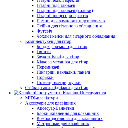
Гітарні педалі ефектів
Гітарні підсилювачі
Гітарні підсилювачі (голови)
Гітарні процесори ефектів
Лампи для лампових підсилювачів
Стійки для гітарного обладнання
Футсвіч
Чохли і кейси для гітарного обладнання
Комплектуючі для гітар
Бриджі, тремоло для гітар
Гвинти
Звукознімачі для гітар
Кілкова механіка для гітар
Перемикачі
Пікгарди, накладки, панелі
Поріжки
Потенціометри, ручки
Стійки, гаки, підніжки для гітар
Клавішні інструменти
MIDI-клавіатури
Аксесуари для клавішних
Аксесуар Банкетки
Блоки живлення для клавішних
Комбопідсилювачі для клавішних
Метрономи для клавішних