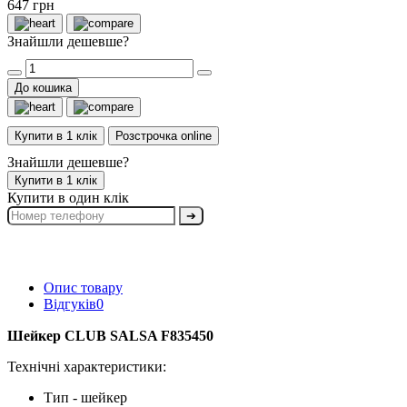
647 грн
Знайшли дешевше?
До кошика
Купити в 1 клік
Розстрочка online
Знайшли дешевше?
Купити в 1 клік
Купити в один клік
➔
Опис товару
Відгуків
0
Шейкер CLUB SALSA F835450
Технічні характеристики:
Тип - шейкер