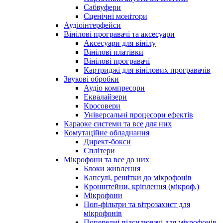
Сабвуфери
Сценічні монітори
Аудіоінтерфейси
Вінілові програвачі та аксесуари
Аксесуари для вінілу
Вінілові платівки
Вінілові програвачі
Картриджі для вінілових програвачів
Звукові обробки
Аудіо компресори
Еквалайзери
Кросовери
Універсальні процесори ефектів
Караоке системи та все для них
Комутаційне обладнання
Директ-бокси
Сплітери
Мікрофони та все до них
Блоки живлення
Капсулі, решітки до мікрофонів
Кронштейни, кріплення (мікроф.)
Мікрофони
Поп-фільтри та вітрозахист для
мікрофонів
Попередні підсилювачі для мікрофонів