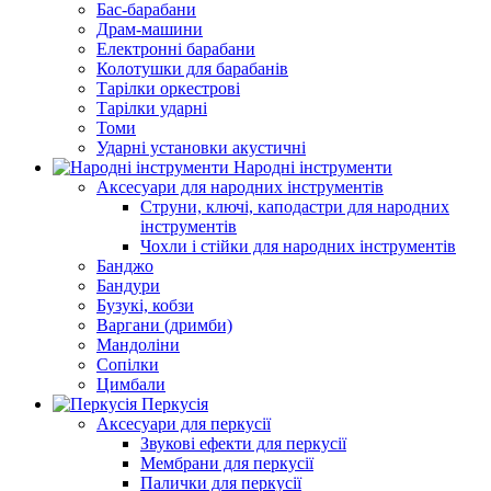
Бас-барабани
Драм-машини
Електронні барабани
Колотушки для барабанів
Тарілки оркестрові
Тарілки ударні
Томи
Ударні установки акустичні
Народні інструменти
Аксесуари для народних інструментів
Струни, ключі, каподастри для народних
інструментів
Чохли і стійки для народних інструментів
Банджо
Бандури
Бузукі, кобзи
Варгани (дримби)
Мандоліни
Сопілки
Цимбали
Перкусія
Аксесуари для перкусії
Звукові ефекти для перкусії
Мембрани для перкусії
Палички для перкусії