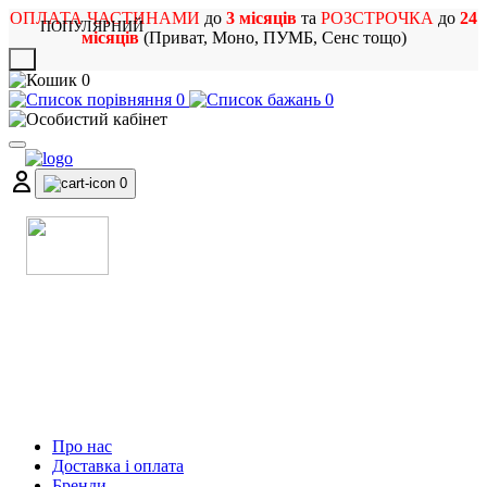
ОПЛАТА ЧАСТИНАМИ
до
3 місяців
та
РОЗСТРОЧКА
до
24
ПОПУЛЯРНИЙ
місяців
(Приват, Моно, ПУМБ, Сенс тощо)
X
0
0
0
0
МАГАЗИН
МУЗИЧНИХ ІНСТРУМЕНТІВ
ТА РОК АТРИБУТИКИ
Про нас
Доставка і оплата
Бренди