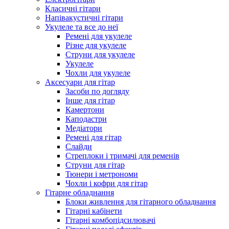
Класичні гітари
Напівакустичні гітари
Укулеле та все до неї
Ремені для укулеле
Різне для укулеле
Струни для укулеле
Укулеле
Чохли для укулеле
Аксесуари для гітар
Засоби по догляду
Інше для гітар
Камертони
Каподастри
Медіатори
Ремені для гітар
Слайди
Стреплоки і тримачі для ременів
Струни для гітар
Тюнери і метрономи
Чохли і кофри для гітар
Гітарне обладнання
Блоки живлення для гітарного обладнання
Гітарні кабінети
Гітарні комбопідсилювачі