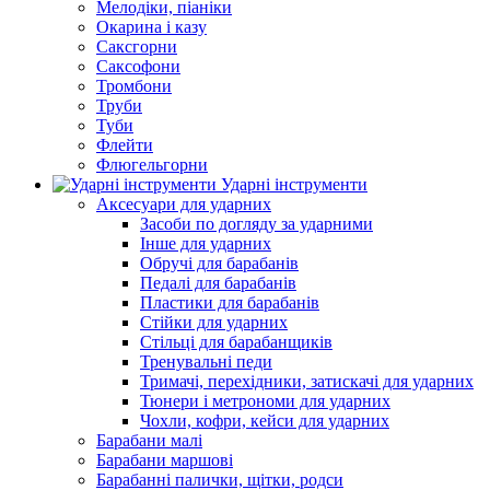
Мелодіки, піаніки
Окарина і казу
Саксгорни
Саксофони
Тромбони
Труби
Туби
Флейти
Флюгельгорни
Ударні інструменти
Аксесуари для ударних
Засоби по догляду за ударними
Інше для ударних
Обручі для барабанів
Педалі для барабанів
Пластики для барабанів
Стійки для ударних
Стільці для барабанщиків
Тренувальні педи
Тримачі, перехідники, затискачі для ударних
Тюнери і метрономи для ударних
Чохли, кофри, кейси для ударних
Барабани малі
Барабани маршові
Барабанні палички, щітки, родси