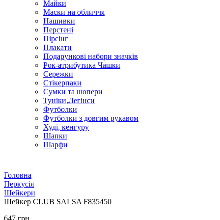
Майки
Маски на обличчя
Нашивки
Перстені
Пірсінг
Плакати
Подарункові набори значків
Рок-атрибутика Чашки
Сережки
Стікерпаки
Сумки та шопери
Туніки,Легінси
Футболки
Футболки з довгим рукавом
Худі, кенгуру
Шапки
Шарфи
Головна
Перкусія
Шейкери
Шейкер CLUB SALSA F835450
647 грн