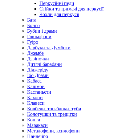
Перкусійні педи
Стійки та тримачі для перкусії
Чохли для перкусії
Бата
Бонго
Бубни і драми
Глюкофони
Гуіро
Дарбуки та Думбеки
Джембе
Дзвіночки
Дитячі барабани
Діджеріду
Ібо Драми
Кабаса
Калімби
Кастаньєти
Кахони
Клавеси
Ковбели, тон-блоки, туби
Колотушки та трещітки
Конги
Маракаси
Металофони, ксилофони
Пандейро