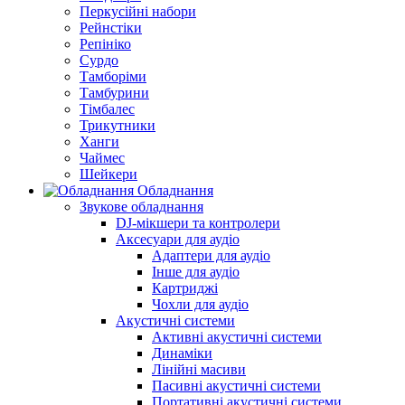
Перкусійні набори
Рейнстіки
Репініко
Сурдо
Тамборіми
Тамбурини
Тімбалес
Трикутники
Ханги
Чаймес
Шейкери
Обладнання
Звукове обладнання
DJ-мікшери та контролери
Аксесуари для аудіо
Адаптери для аудіо
Інше для аудіо
Картриджі
Чохли для аудіо
Акустичні системи
Активні акустичні системи
Динаміки
Лінійні масиви
Пасивні акустичні системи
Портативні акустичні системи