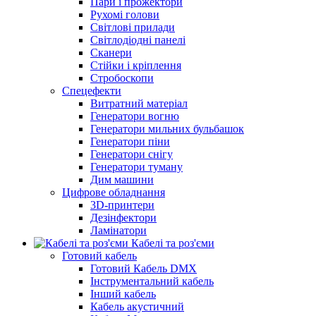
Пари і прожектори
Рухомі голови
Світлові прилади
Світлодіодні панелі
Сканери
Стійки і кріплення
Стробоскопи
Спецефекти
Витратний матеріал
Генератори вогню
Генератори мильних бульбашок
Генератори піни
Генератори снігу
Генератори туману
Дим машини
Цифрове обладнання
3D-принтери
Дезінфектори
Ламінатори
Кабелі та роз'єми
Готовий кабель
Готовий Кабель DMX
Інструментальний кабель
Інший кабель
Кабель акустичний