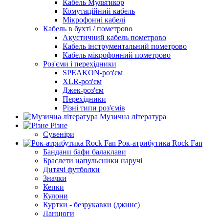
Кабель Мультикор
Комутаційний кабель
Мікрофонні кабелі
Кабель в бухті / пометрово
Акустичний кабель пометрово
Кабель інструментальний пометрово
Кабель мікрофонний пометрово
Роз'єми і перехідники
SPEAKON-роз'єм
XLR-роз'єм
Джек-роз'єм
Перехідники
Різні типи роз'ємів
Музична література
Різне
Сувеніри
Рок-атрибутика Rock Fan
Бандани бафи балаклави
Браслети напульсники наручі
Дитячі футболки
Значки
Кепки
Кулони
Куртки - безрукавки (джинс)
Ланцюги