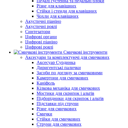
Педалі сустейна та педальні блоки
Різне для клавішних
Стійки і стенди для клавішних
Чохли для клавішних
Акустичні піаніно
Акустичні роялі
Синтезатори
Цифрові органи
Цифрові піаніно
Цифрові роялі
Смичкові інструменти
Аксесуари та комплектуючі для смичкових
Аксесуар Сурдинка
Диригентські палички
Засоби по догляду за смичковими
Камертони для смичкових
Каніфоль
Кілкова механіка для смичкових
Мостики для скрипок і альтів
Підборiдники для скрипок і альтів
Підставки під струни
Різне для смичкових
Смички
Стійки для смичкових
Струни для смичкових