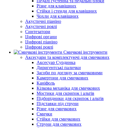
Педалі сустейна та педальні блоки
Різне для клавішних
Стійки і стенди для клавішних
Чохли для клавішних
Акустичні піаніно
Акустичні роялі
Синтезатори
Цифрові органи
Цифрові піаніно
Цифрові роялі
Смичкові інструменти
Аксесуари та комплектуючі для смичкових
Аксесуар Сурдинка
Диригентські палички
Засоби по догляду за смичковими
Камертони для смичкових
Каніфоль
Кілкова механіка для смичкових
Мостики для скрипок і альтів
Підборiдники для скрипок і альтів
Підставки під струни
Різне для смичкових
Смички
Стійки для смичкових
Струни для смичкових