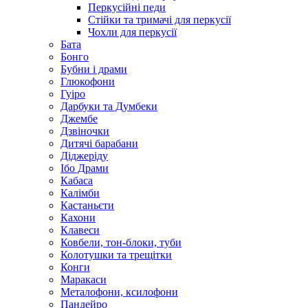
Перкусійні педи
Стійки та тримачі для перкусії
Чохли для перкусії
Бата
Бонго
Бубни і драми
Глюкофони
Гуіро
Дарбуки та Думбеки
Джембе
Дзвіночки
Дитячі барабани
Діджеріду
Ібо Драми
Кабаса
Калімби
Кастаньєти
Кахони
Клавеси
Ковбели, тон-блоки, туби
Колотушки та трещітки
Конги
Маракаси
Металофони, ксилофони
Пандейро