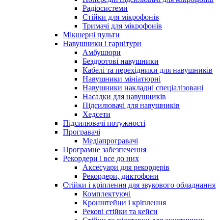
Радіосистеми
Стійки для мікрофонів
Тримачі для мікрофонів
Мікшерні пульти
Навушники і гарнітури
Амбушюри
Бездротові навушники
Кабелі та перехідники для навушників
Навушники мініатюрні
Навушники накладні спеціалізовані
Насадки для навушників
Підсилювачі для навушників
Хедсети
Підсилювачі потужності
Програвачі
Медіапрогравачі
Програмне забезпечення
Рекордери і все до них
Аксесуари для рекордерів
Рекордери, диктофони
Стійки і кріплення для звукового обладнання
Комплектуючі
Кронштейни і кріплення
Рекові стійки та кейси