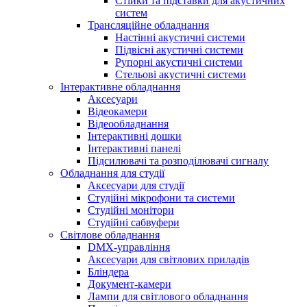
Стійки та підставки для акустичних
систем
Трансляційне обладнання
Настінні акустичні системи
Підвісні акустичні системи
Рупорні акустичні системи
Стельові акустичні системи
Інтерактивне обладнання
Аксесуари
Відеокамери
Відеообладнання
Інтерактивні дошки
Інтерактивні панелі
Підсилювачі та розподілювачі сигналу
Обладнання для студії
Аксесуари для студії
Студійні мікрофони та системи
Студійні монітори
Студійні сабвуфери
Світлове обладнання
DMX-управління
Аксесуари для світлових приладів
Бліндера
Документ-камери
Лампи для світлового обладнання