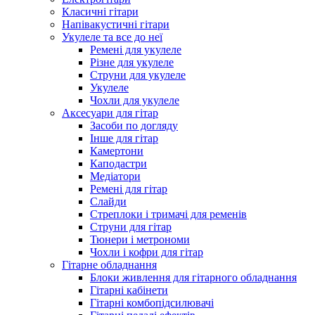
Класичні гітари
Напівакустичні гітари
Укулеле та все до неї
Ремені для укулеле
Різне для укулеле
Струни для укулеле
Укулеле
Чохли для укулеле
Аксесуари для гітар
Засоби по догляду
Інше для гітар
Камертони
Каподастри
Медіатори
Ремені для гітар
Слайди
Стреплоки і тримачі для ременів
Струни для гітар
Тюнери і метрономи
Чохли і кофри для гітар
Гітарне обладнання
Блоки живлення для гітарного обладнання
Гітарні кабінети
Гітарні комбопідсилювачі