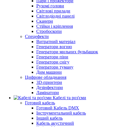
Пари і прожектори
Рухомі голови
Світлові прилади
Світлодіодні панелі
Сканери
Стійки і кріплення
Стробоскопи
Спецефекти
Витратний матеріал
Генератори вогню
Генератори мильних бульбашок
Генератори піни
Генератори снігу
Генератори туману
Дим машини
Цифрове обладнання
3D-принтери
Дезінфектори
Ламінатори
Кабелі та роз'єми
Готовий кабель
Готовий Кабель DMX
Інструментальний кабель
Інший кабель
Кабель акустичний