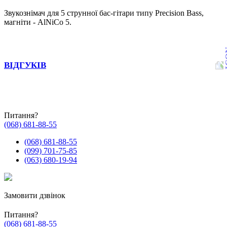
Звукознімач для 5 струнної бас-гітари типу Precision Bass,
магніти - AlNiCo 5.
ВІДГУКІВ
Питання?
(068) 681-88-55
(068) 681-88-55
(099) 701-75-85
(063) 680-19-94
Замовити дзвінок
Питання?
(068) 681-88-55