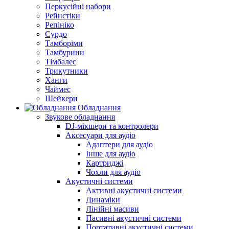
Перкусійні набори
Рейнстіки
Репініко
Сурдо
Тамборіми
Тамбурини
Тімбалес
Трикутники
Ханги
Чаймес
Шейкери
Обладнання
Звукове обладнання
DJ-мікшери та контролери
Аксесуари для аудіо
Адаптери для аудіо
Інше для аудіо
Картриджі
Чохли для аудіо
Акустичні системи
Активні акустичні системи
Динаміки
Лінійні масиви
Пасивні акустичні системи
Портативні акустичні системи