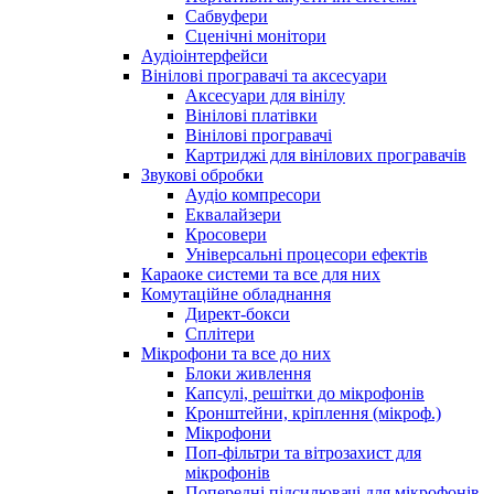
Сабвуфери
Сценічні монітори
Аудіоінтерфейси
Вінілові програвачі та аксесуари
Аксесуари для вінілу
Вінілові платівки
Вінілові програвачі
Картриджі для вінілових програвачів
Звукові обробки
Аудіо компресори
Еквалайзери
Кросовери
Універсальні процесори ефектів
Караоке системи та все для них
Комутаційне обладнання
Директ-бокси
Сплітери
Мікрофони та все до них
Блоки живлення
Капсулі, решітки до мікрофонів
Кронштейни, кріплення (мікроф.)
Мікрофони
Поп-фільтри та вітрозахист для
мікрофонів
Попередні підсилювачі для мікрофонів