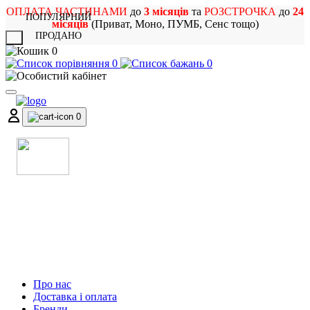
ОПЛАТА ЧАСТИНАМИ
до
3 місяців
та
РОЗСТРОЧКА
до
24
ПОПУЛЯРНИЙ
місяців
(Приват, Моно, ПУМБ, Сенс тощо)
ПРОДАНО
X
0
0
0
0
МАГАЗИН
МУЗИЧНИХ ІНСТРУМЕНТІВ
ТА РОК АТРИБУТИКИ
Про нас
Доставка і оплата
Бренди