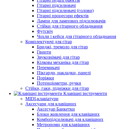
Гітарні педалі ефектів
Гітарні підсилювачі
Гітарні підсилювачі (голови)
Гітарні процесори ефектів
Лампи для лампових підсилювачів
Стійки для гітарного обладнання
Футсвіч
Чохли і кейси для гітарного обладнання
Комплектуючі для гітар
Бриджі, тремоло для гітар
Гвинти
Звукознімачі для гітар
Кілкова механіка для гітар
Перемикачі
Пікгарди, накладки, панелі
Поріжки
Потенціометри, ручки
Стійки, гаки, підніжки для гітар
Клавішні інструменти
MIDI-клавіатури
Аксесуари для клавішних
Аксесуар Банкетки
Блоки живлення для клавішних
Комбопідсилювачі для клавішних
Метрономи для клавішних