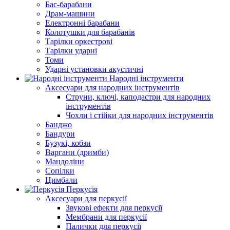
Бас-барабани
Драм-машини
Електронні барабани
Колотушки для барабанів
Тарілки оркестрові
Тарілки ударні
Томи
Ударні установки акустичні
Народні інструменти
Аксесуари для народних інструментів
Струни, ключі, каподастри для народних
інструментів
Чохли і стійки для народних інструментів
Банджо
Бандури
Бузукі, кобзи
Варгани (дримби)
Мандоліни
Сопілки
Цимбали
Перкусія
Аксесуари для перкусії
Звукові ефекти для перкусії
Мембрани для перкусії
Палички для перкусії