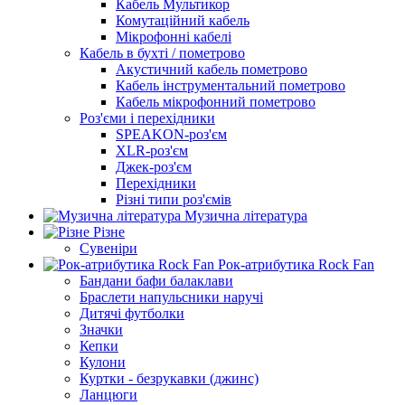
Кабель Мультикор
Комутаційний кабель
Мікрофонні кабелі
Кабель в бухті / пометрово
Акустичний кабель пометрово
Кабель інструментальний пометрово
Кабель мікрофонний пометрово
Роз'єми і перехідники
SPEAKON-роз'єм
XLR-роз'єм
Джек-роз'єм
Перехідники
Різні типи роз'ємів
Музична література
Різне
Сувеніри
Рок-атрибутика Rock Fan
Бандани бафи балаклави
Браслети напульсники наручі
Дитячі футболки
Значки
Кепки
Кулони
Куртки - безрукавки (джинс)
Ланцюги