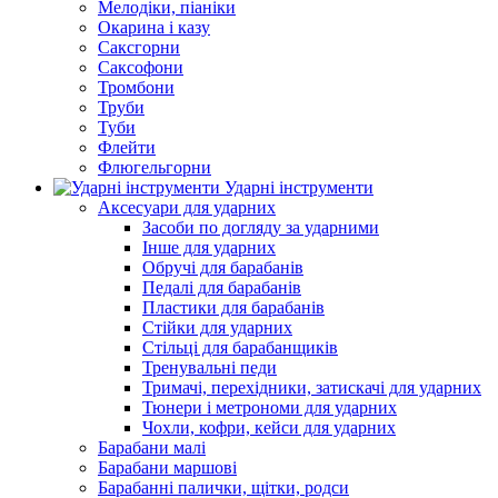
Мелодіки, піаніки
Окарина і казу
Саксгорни
Саксофони
Тромбони
Труби
Туби
Флейти
Флюгельгорни
Ударні інструменти
Аксесуари для ударних
Засоби по догляду за ударними
Інше для ударних
Обручі для барабанів
Педалі для барабанів
Пластики для барабанів
Стійки для ударних
Стільці для барабанщиків
Тренувальні педи
Тримачі, перехідники, затискачі для ударних
Тюнери і метрономи для ударних
Чохли, кофри, кейси для ударних
Барабани малі
Барабани маршові
Барабанні палички, щітки, родси