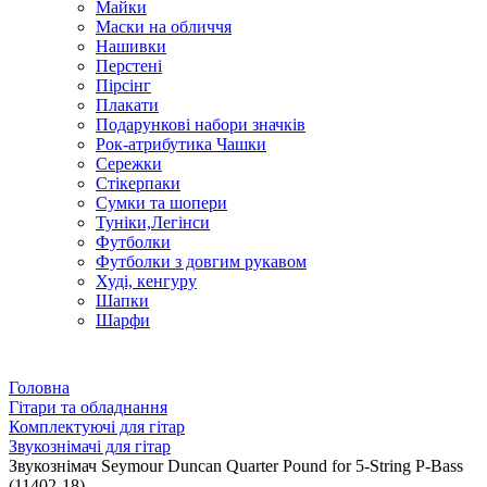
Майки
Маски на обличчя
Нашивки
Перстені
Пірсінг
Плакати
Подарункові набори значків
Рок-атрибутика Чашки
Сережки
Стікерпаки
Сумки та шопери
Туніки,Легінси
Футболки
Футболки з довгим рукавом
Худі, кенгуру
Шапки
Шарфи
Головна
Гітари та обладнання
Комплектуючі для гітар
Звукознімачі для гітар
Звукознімач Seymour Duncan Quarter Pound for 5-String P-Bass
(11402-18)