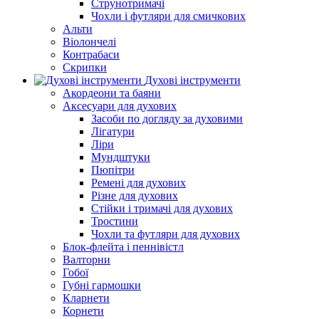
Струнотримачі
Чохли і футляри для смичкових
Альти
Віолончелі
Контрабаси
Скрипки
Духові інструменти
Акордеони та баяни
Аксесуари для духових
Засоби по догляду за духовими
Лігатури
Ліри
Мундштуки
Пюпітри
Ремені для духових
Різне для духових
Стійки і тримачі для духових
Тростини
Чохли та футляри для духових
Блок-флейта і пеннівістл
Валторни
Гобої
Губні гармошки
Кларнети
Корнети