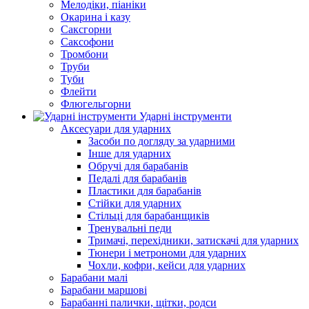
Мелодіки, піаніки
Окарина і казу
Саксгорни
Саксофони
Тромбони
Труби
Туби
Флейти
Флюгельгорни
Ударні інструменти
Аксесуари для ударних
Засоби по догляду за ударними
Інше для ударних
Обручі для барабанів
Педалі для барабанів
Пластики для барабанів
Стійки для ударних
Стільці для барабанщиків
Тренувальні педи
Тримачі, перехідники, затискачі для ударних
Тюнери і метрономи для ударних
Чохли, кофри, кейси для ударних
Барабани малі
Барабани маршові
Барабанні палички, щітки, родси