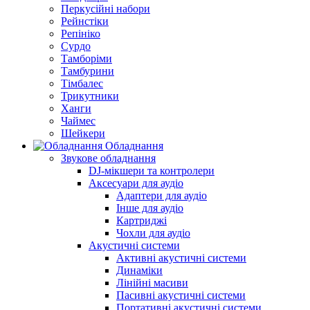
Перкусійні набори
Рейнстіки
Репініко
Сурдо
Тамборіми
Тамбурини
Тімбалес
Трикутники
Ханги
Чаймес
Шейкери
Обладнання
Звукове обладнання
DJ-мікшери та контролери
Аксесуари для аудіо
Адаптери для аудіо
Інше для аудіо
Картриджі
Чохли для аудіо
Акустичні системи
Активні акустичні системи
Динаміки
Лінійні масиви
Пасивні акустичні системи
Портативні акустичні системи