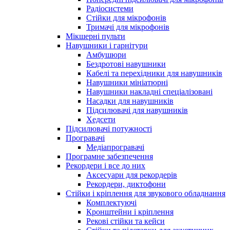
Радіосистеми
Стійки для мікрофонів
Тримачі для мікрофонів
Мікшерні пульти
Навушники і гарнітури
Амбушюри
Бездротові навушники
Кабелі та перехідники для навушників
Навушники мініатюрні
Навушники накладні спеціалізовані
Насадки для навушників
Підсилювачі для навушників
Хедсети
Підсилювачі потужності
Програвачі
Медіапрогравачі
Програмне забезпечення
Рекордери і все до них
Аксесуари для рекордерів
Рекордери, диктофони
Стійки і кріплення для звукового обладнання
Комплектуючі
Кронштейни і кріплення
Рекові стійки та кейси