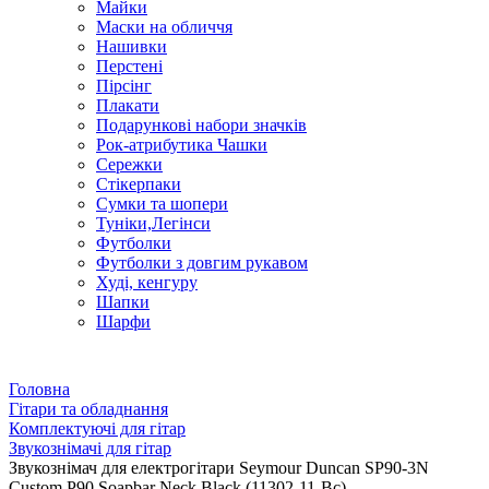
Майки
Маски на обличчя
Нашивки
Перстені
Пірсінг
Плакати
Подарункові набори значків
Рок-атрибутика Чашки
Сережки
Стікерпаки
Сумки та шопери
Туніки,Легінси
Футболки
Футболки з довгим рукавом
Худі, кенгуру
Шапки
Шарфи
Головна
Гітари та обладнання
Комплектуючі для гітар
Звукознімачі для гітар
Звукознімач для електрогітари Seymour Duncan SP90-3N
Custom P90 Soapbar Neck Black (11302-11-Bc)