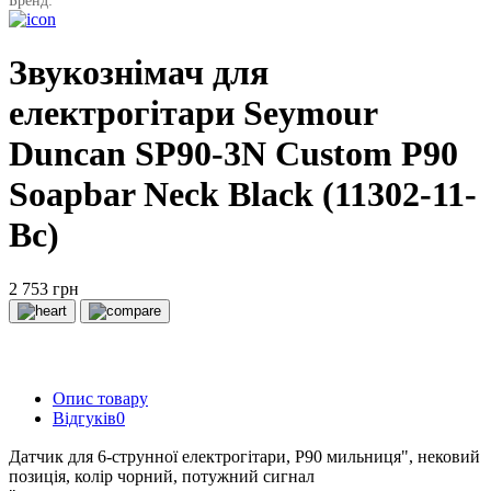
Бренд:
Звукознімач для
електрогітари Seymour
Duncan SP90-3N Custom P90
Soapbar Neck Black (11302-11-
Bc)
2 753 грн
Опис товару
Відгуків
0
Датчик для 6-струнної електрогітари, Р90 мильниця", нековий
позиція, колір чорний, потужний сигнал