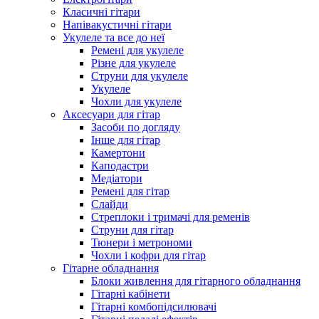
Класичні гітари
Напівакустичні гітари
Укулеле та все до неї
Ремені для укулеле
Різне для укулеле
Струни для укулеле
Укулеле
Чохли для укулеле
Аксесуари для гітар
Засоби по догляду
Інше для гітар
Камертони
Каподастри
Медіатори
Ремені для гітар
Слайди
Стреплоки і тримачі для ременів
Струни для гітар
Тюнери і метрономи
Чохли і кофри для гітар
Гітарне обладнання
Блоки живлення для гітарного обладнання
Гітарні кабінети
Гітарні комбопідсилювачі