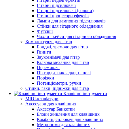
Гітарні педалі ефектів
Гітарні підсилювачі
Гітарні підсилювачі (голови)
Гітарні процесори ефектів
Лампи для лампових підсилювачів
Стійки для гітарного обладнання
Футсвіч
Чохли і кейси для гітарного обладнання
Комплектуючі для гітар
Бриджі, тремоло для гітар
Гвинти
Звукознімачі для гітар
Кілкова механіка для гітар
Перемикачі
Пікгарди, накладки, панелі
Поріжки
Потенціометри, ручки
Стійки, гаки, підніжки для гітар
Клавішні інструменти
MIDI-клавіатури
Аксесуари для клавішних
Аксесуар Банкетки
Блоки живлення для клавішних
Комбопідсилювачі для клавішних
Метрономи для клавішних