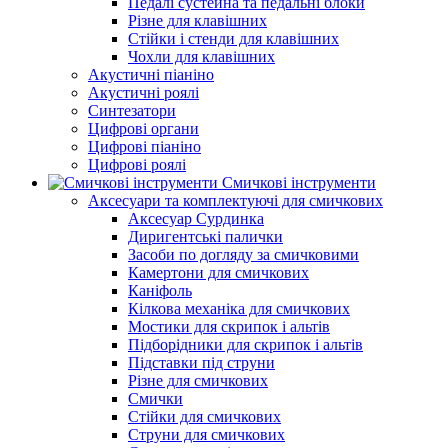
Педалі сустейна та педальні блоки
Різне для клавішних
Стійки і стенди для клавішних
Чохли для клавішних
Акустичні піаніно
Акустичні роялі
Синтезатори
Цифрові органи
Цифрові піаніно
Цифрові роялі
Смичкові інструменти
Аксесуари та комплектуючі для смичкових
Аксесуар Сурдинка
Диригентські палички
Засоби по догляду за смичковими
Камертони для смичкових
Каніфоль
Кілкова механіка для смичкових
Мостики для скрипок і альтів
Підборiдники для скрипок і альтів
Підставки під струни
Різне для смичкових
Смички
Стійки для смичкових
Струни для смичкових