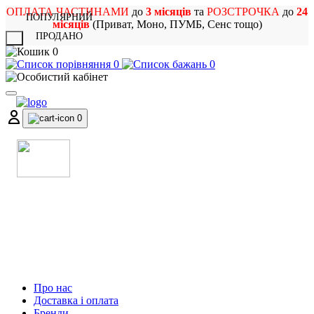
ОПЛАТА ЧАСТИНАМИ
до
3 місяців
та
РОЗСТРОЧКА
до
24
ПОПУЛЯРНИЙ
місяців
(Приват, Моно, ПУМБ, Сенс тощо)
ПРОДАНО
X
0
0
0
0
МАГАЗИН
МУЗИЧНИХ ІНСТРУМЕНТІВ
ТА РОК АТРИБУТИКИ
Про нас
Доставка і оплата
Бренди