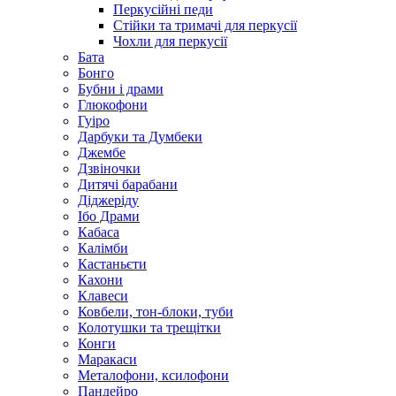
Перкусійні педи
Стійки та тримачі для перкусії
Чохли для перкусії
Бата
Бонго
Бубни і драми
Глюкофони
Гуіро
Дарбуки та Думбеки
Джембе
Дзвіночки
Дитячі барабани
Діджеріду
Ібо Драми
Кабаса
Калімби
Кастаньєти
Кахони
Клавеси
Ковбели, тон-блоки, туби
Колотушки та трещітки
Конги
Маракаси
Металофони, ксилофони
Пандейро