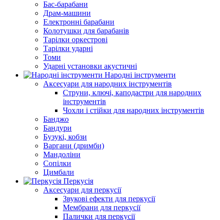
Бас-барабани
Драм-машини
Електронні барабани
Колотушки для барабанів
Тарілки оркестрові
Тарілки ударні
Томи
Ударні установки акустичні
Народні інструменти
Аксесуари для народних інструментів
Струни, ключі, каподастри для народних
інструментів
Чохли і стійки для народних інструментів
Банджо
Бандури
Бузукі, кобзи
Варгани (дримби)
Мандоліни
Сопілки
Цимбали
Перкусія
Аксесуари для перкусії
Звукові ефекти для перкусії
Мембрани для перкусії
Палички для перкусії