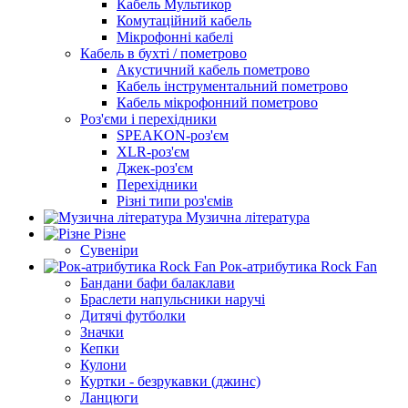
Кабель Мультикор
Комутаційний кабель
Мікрофонні кабелі
Кабель в бухті / пометрово
Акустичний кабель пометрово
Кабель інструментальний пометрово
Кабель мікрофонний пометрово
Роз'єми і перехідники
SPEAKON-роз'єм
XLR-роз'єм
Джек-роз'єм
Перехідники
Різні типи роз'ємів
Музична література
Різне
Сувеніри
Рок-атрибутика Rock Fan
Бандани бафи балаклави
Браслети напульсники наручі
Дитячі футболки
Значки
Кепки
Кулони
Куртки - безрукавки (джинс)
Ланцюги