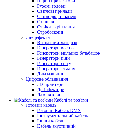
Пари і прожектори
Рухомі голови
Світлові прилади
Світлодіодні панелі
Сканери
Стійки і кріплення
Стробоскопи
Спецефекти
Витратний матеріал
Генератори вогню
Генератори мильних бульбашок
Генератори піни
Генератори снігу
Генератори туману
Дим машини
Цифрове обладнання
3D-принтери
Дезінфектори
Ламінатори
Кабелі та роз'єми
Готовий кабель
Готовий Кабель DMX
Інструментальний кабель
Інший кабель
Кабель акустичний