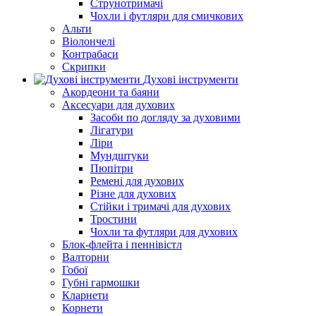
Струнотримачі
Чохли і футляри для смичкових
Альти
Віолончелі
Контрабаси
Скрипки
Духові інструменти
Акордеони та баяни
Аксесуари для духових
Засоби по догляду за духовими
Лігатури
Ліри
Мундштуки
Пюпітри
Ремені для духових
Різне для духових
Стійки і тримачі для духових
Тростини
Чохли та футляри для духових
Блок-флейта і пеннівістл
Валторни
Гобої
Губні гармошки
Кларнети
Корнети