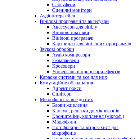
Сабвуфери
Сценічні монітори
Аудіоінтерфейси
Вінілові програвачі та аксесуари
Аксесуари для вінілу
Вінілові платівки
Вінілові програвачі
Картриджі для вінілових програвачів
Звукові обробки
Аудіо компресори
Еквалайзери
Кросовери
Універсальні процесори ефектів
Караоке системи та все для них
Комутаційне обладнання
Директ-бокси
Сплітери
Мікрофони та все до них
Блоки живлення
Капсулі, решітки до мікрофонів
Кронштейни, кріплення (мікроф.)
Мікрофони
Поп-фільтри та вітрозахист для
мікрофонів
Попередні підсилювачі для мікрофонів