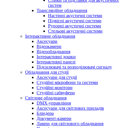
Стійки та підставки для акустичних
систем
Трансляційне обладнання
Настінні акустичні системи
Підвісні акустичні системи
Рупорні акустичні системи
Стельові акустичні системи
Інтерактивне обладнання
Аксесуари
Відеокамери
Відеообладнання
Інтерактивні дошки
Інтерактивні панелі
Підсилювачі та розподілювачі сигналу
Обладнання для студії
Аксесуари для студії
Студійні мікрофони та системи
Студійні монітори
Студійні сабвуфери
Світлове обладнання
DMX-управління
Аксесуари для світлових приладів
Бліндера
Документ-камери
Лампи для світлового обладнання