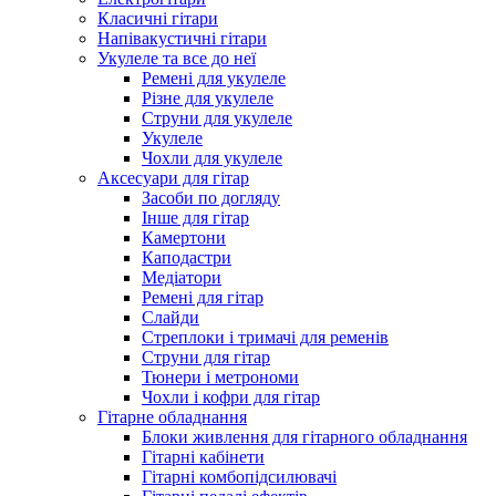
Класичні гітари
Напівакустичні гітари
Укулеле та все до неї
Ремені для укулеле
Різне для укулеле
Струни для укулеле
Укулеле
Чохли для укулеле
Аксесуари для гітар
Засоби по догляду
Інше для гітар
Камертони
Каподастри
Медіатори
Ремені для гітар
Слайди
Стреплоки і тримачі для ременів
Струни для гітар
Тюнери і метрономи
Чохли і кофри для гітар
Гітарне обладнання
Блоки живлення для гітарного обладнання
Гітарні кабінети
Гітарні комбопідсилювачі