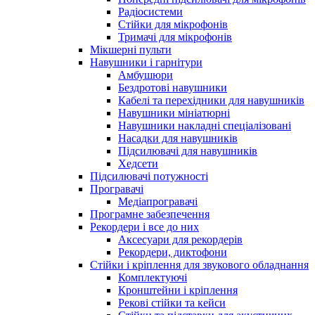
Радіосистеми
Стійки для мікрофонів
Тримачі для мікрофонів
Мікшерні пульти
Навушники і гарнітури
Амбушюри
Бездротові навушники
Кабелі та перехідники для навушників
Навушники мініатюрні
Навушники накладні спеціалізовані
Насадки для навушників
Підсилювачі для навушників
Хедсети
Підсилювачі потужності
Програвачі
Медіапрогравачі
Програмне забезпечення
Рекордери і все до них
Аксесуари для рекордерів
Рекордери, диктофони
Стійки і кріплення для звукового обладнання
Комплектуючі
Кронштейни і кріплення
Рекові стійки та кейси