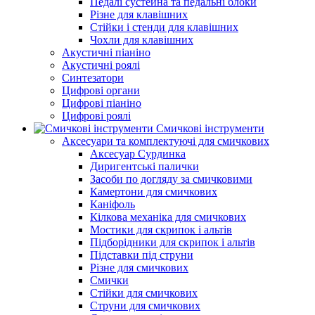
Педалі сустейна та педальні блоки
Різне для клавішних
Стійки і стенди для клавішних
Чохли для клавішних
Акустичні піаніно
Акустичні роялі
Синтезатори
Цифрові органи
Цифрові піаніно
Цифрові роялі
Смичкові інструменти
Аксесуари та комплектуючі для смичкових
Аксесуар Сурдинка
Диригентські палички
Засоби по догляду за смичковими
Камертони для смичкових
Каніфоль
Кілкова механіка для смичкових
Мостики для скрипок і альтів
Підборiдники для скрипок і альтів
Підставки під струни
Різне для смичкових
Смички
Стійки для смичкових
Струни для смичкових