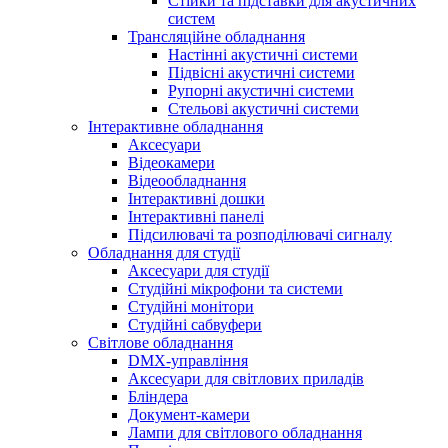
Стійки та підставки для акустичних
систем
Трансляційне обладнання
Настінні акустичні системи
Підвісні акустичні системи
Рупорні акустичні системи
Стельові акустичні системи
Інтерактивне обладнання
Аксесуари
Відеокамери
Відеообладнання
Інтерактивні дошки
Інтерактивні панелі
Підсилювачі та розподілювачі сигналу
Обладнання для студії
Аксесуари для студії
Студійні мікрофони та системи
Студійні монітори
Студійні сабвуфери
Світлове обладнання
DMX-управління
Аксесуари для світлових приладів
Бліндера
Документ-камери
Лампи для світлового обладнання