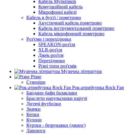
Кабель Мультикор
Комутаційний кабель
Мікрофонні кабелі
Кабель в бухті / пометрово
Акустичний кабель пометрово
Кабель інструментальний пометрово
Кабель мікрофонний пометрово
Роз'єми і перехідники
SPEAKON-роз'єм
XLR-роз'єм
Джек-роз'єм
Перехідники
Різні типи роз'ємів
Музична література
Різне
Сувеніри
Рок-атрибутика Rock Fan
Бандани бафи балаклави
Браслети напульсники наручі
Дитячі футболки
Значки
Кепки
Кулони
Куртки - безрукавки (джинс)
Ланцюги