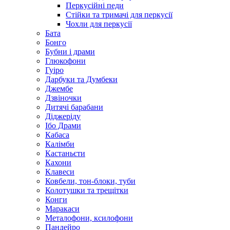
Перкусійні педи
Стійки та тримачі для перкусії
Чохли для перкусії
Бата
Бонго
Бубни і драми
Глюкофони
Гуіро
Дарбуки та Думбеки
Джембе
Дзвіночки
Дитячі барабани
Діджеріду
Ібо Драми
Кабаса
Калімби
Кастаньєти
Кахони
Клавеси
Ковбели, тон-блоки, туби
Колотушки та трещітки
Конги
Маракаси
Металофони, ксилофони
Пандейро