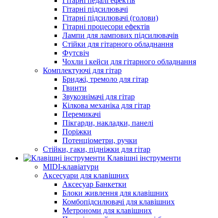
Гітарні педалі ефектів
Гітарні підсилювачі
Гітарні підсилювачі (голови)
Гітарні процесори ефектів
Лампи для лампових підсилювачів
Стійки для гітарного обладнання
Футсвіч
Чохли і кейси для гітарного обладнання
Комплектуючі для гітар
Бриджі, тремоло для гітар
Гвинти
Звукознімачі для гітар
Кілкова механіка для гітар
Перемикачі
Пікгарди, накладки, панелі
Поріжки
Потенціометри, ручки
Стійки, гаки, підніжки для гітар
Клавішні інструменти
MIDI-клавіатури
Аксесуари для клавішних
Аксесуар Банкетки
Блоки живлення для клавішних
Комбопідсилювачі для клавішних
Метрономи для клавішних