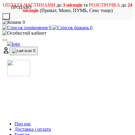
ОПЛАТА ЧАСТИНАМИ
до
3 місяців
та
РОЗСТРОЧКА
до
24
ПРОДАНО
місяців
(Приват, Моно, ПУМБ, Сенс тощо)
X
0
0
0
0
МАГАЗИН
МУЗИЧНИХ ІНСТРУМЕНТІВ
ТА РОК АТРИБУТИКИ
Про нас
Доставка і оплата
Бренди