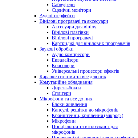
Сабвуфери
Сценічні монітори
Аудіоінтерфейси
Вінілові програвачі та аксесуари
Аксесуари для вінілу
Вінілові платівки
Вінілові програвачі
Картриджі для вінілових програвачів
Звукові обробки
Аудіо компресори
Еквалайзери
Кросовери
Універсальні процесори ефектів
Караоке системи та все для них
Комутаційне обладнання
Директ-бокси
Сплітери
Мікрофони та все до них
Блоки живлення
Капсулі, решітки до мікрофонів
Кронштейни, кріплення (мікроф.)
Мікрофони
Поп-фільтри та вітрозахист для
мікрофонів
Попередні підсилювачі для мікрофонів