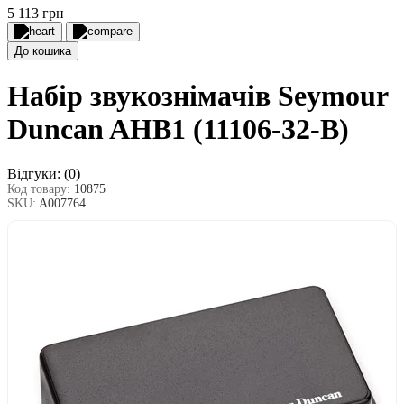
5 113 грн
До кошика
Набір звукознімачів Seymour
Duncan AHB1 (11106-32-B)
Відгуки:
(0)
Код товару:
10875
SKU:
A007764