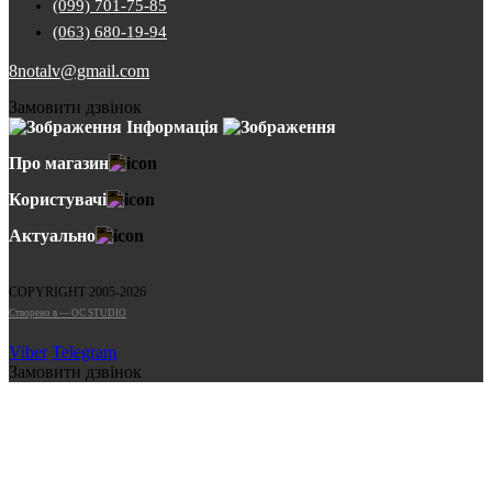
(099) 701-75-85
(063) 680-19-94
8notalv@gmail.com
Замовити дзвінок
Інформація
Про магазин
Користувачі
Актуально
COPYRIGHT 2005-2026
Cтворено в — OC STUDIO
Viber
Telegram
Замовити дзвінок