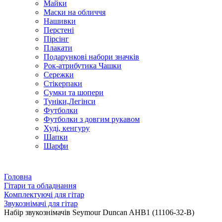
Майки
Маски на обличчя
Нашивки
Перстені
Пірсінг
Плакати
Подарункові набори значків
Рок-атрибутика Чашки
Сережки
Стікерпаки
Сумки та шопери
Туніки,Легінси
Футболки
Футболки з довгим рукавом
Худі, кенгуру
Шапки
Шарфи
Головна
Гітари та обладнання
Комплектуючі для гітар
Звукознімачі для гітар
Набір звукознімачів Seymour Duncan AHB1 (11106-32-B)