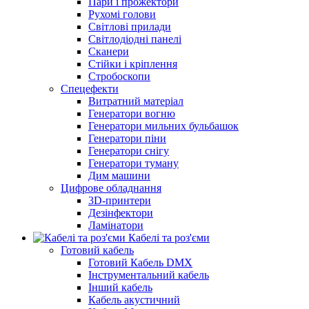
Пари і прожектори
Рухомі голови
Світлові прилади
Світлодіодні панелі
Сканери
Стійки і кріплення
Стробоскопи
Спецефекти
Витратний матеріал
Генератори вогню
Генератори мильних бульбашок
Генератори піни
Генератори снігу
Генератори туману
Дим машини
Цифрове обладнання
3D-принтери
Дезінфектори
Ламінатори
Кабелі та роз'єми
Готовий кабель
Готовий Кабель DMX
Інструментальний кабель
Інший кабель
Кабель акустичний