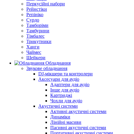
Перкусійні набори
Рейнстіки
Репініко
Сурдо
Тамборіми
Тамбурини
Тімбалес
Трикутники
Ханги
Чаймес
Шейкери
Обладнання
Звукове обладнання
DJ-мікшери та контролери
Аксесуари для аудіо
Адаптери для аудіо
Інше для аудіо
Картриджі
Чохли для аудіо
Акустичні системи
Активні акустичні системи
Динаміки
Лінійні масиви
Пасивні акустичні системи
Портативні акустичні системи