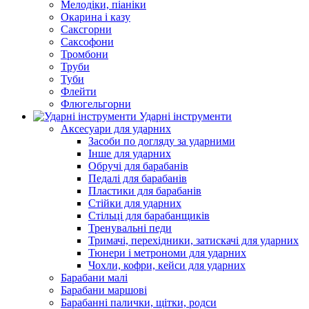
Мелодіки, піаніки
Окарина і казу
Саксгорни
Саксофони
Тромбони
Труби
Туби
Флейти
Флюгельгорни
Ударні інструменти
Аксесуари для ударних
Засоби по догляду за ударними
Інше для ударних
Обручі для барабанів
Педалі для барабанів
Пластики для барабанів
Стійки для ударних
Стільці для барабанщиків
Тренувальні педи
Тримачі, перехідники, затискачі для ударних
Тюнери і метрономи для ударних
Чохли, кофри, кейси для ударних
Барабани малі
Барабани маршові
Барабанні палички, щітки, родси