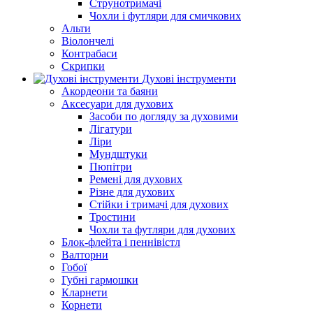
Струнотримачі
Чохли і футляри для смичкових
Альти
Віолончелі
Контрабаси
Скрипки
Духові інструменти
Акордеони та баяни
Аксесуари для духових
Засоби по догляду за духовими
Лігатури
Ліри
Мундштуки
Пюпітри
Ремені для духових
Різне для духових
Стійки і тримачі для духових
Тростини
Чохли та футляри для духових
Блок-флейта і пеннівістл
Валторни
Гобої
Губні гармошки
Кларнети
Корнети