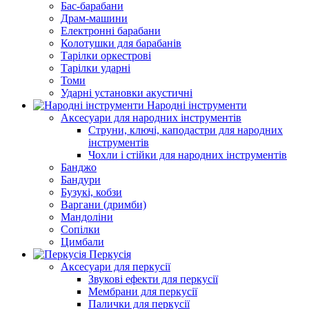
Бас-барабани
Драм-машини
Електронні барабани
Колотушки для барабанів
Тарілки оркестрові
Тарілки ударні
Томи
Ударні установки акустичні
Народні інструменти
Аксесуари для народних інструментів
Струни, ключі, каподастри для народних
інструментів
Чохли і стійки для народних інструментів
Банджо
Бандури
Бузукі, кобзи
Варгани (дримби)
Мандоліни
Сопілки
Цимбали
Перкусія
Аксесуари для перкусії
Звукові ефекти для перкусії
Мембрани для перкусії
Палички для перкусії