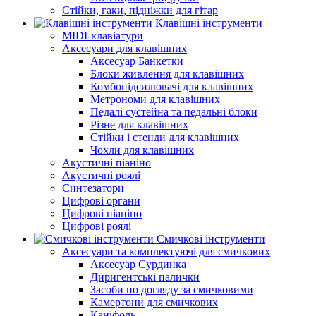
Стійки, гаки, підніжки для гітар
Клавішні інструменти
MIDI-клавіатури
Аксесуари для клавішних
Аксесуар Банкетки
Блоки живлення для клавішних
Комбопідсилювачі для клавішних
Метрономи для клавішних
Педалі сустейна та педальні блоки
Різне для клавішних
Стійки і стенди для клавішних
Чохли для клавішних
Акустичні піаніно
Акустичні роялі
Синтезатори
Цифрові органи
Цифрові піаніно
Цифрові роялі
Смичкові інструменти
Аксесуари та комплектуючі для смичкових
Аксесуар Сурдинка
Диригентські палички
Засоби по догляду за смичковими
Камертони для смичкових
Каніфоль