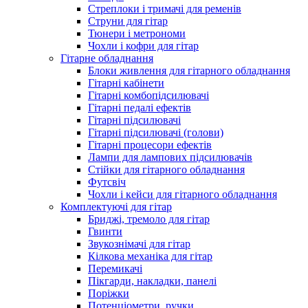
Стреплоки і тримачі для ременів
Струни для гітар
Тюнери і метрономи
Чохли і кофри для гітар
Гітарне обладнання
Блоки живлення для гітарного обладнання
Гітарні кабінети
Гітарні комбопідсилювачі
Гітарні педалі ефектів
Гітарні підсилювачі
Гітарні підсилювачі (голови)
Гітарні процесори ефектів
Лампи для лампових підсилювачів
Стійки для гітарного обладнання
Футсвіч
Чохли і кейси для гітарного обладнання
Комплектуючі для гітар
Бриджі, тремоло для гітар
Гвинти
Звукознімачі для гітар
Кілкова механіка для гітар
Перемикачі
Пікгарди, накладки, панелі
Поріжки
Потенціометри, ручки