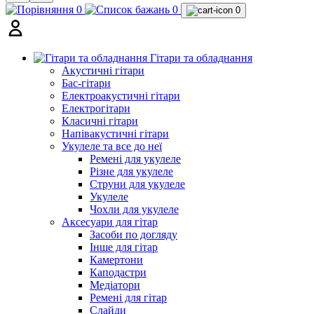
0
0
0
Гітари та обладнання
Акустичні гітари
Бас-гітари
Електроакустичні гітари
Електрогітари
Класичні гітари
Напівакустичні гітари
Укулеле та все до неї
Ремені для укулеле
Різне для укулеле
Струни для укулеле
Укулеле
Чохли для укулеле
Аксесуари для гітар
Засоби по догляду
Інше для гітар
Камертони
Каподастри
Медіатори
Ремені для гітар
Слайди