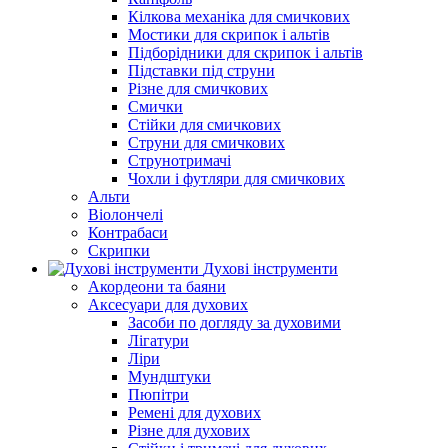
Кілкова механіка для смичкових
Мостики для скрипок і альтів
Підборiдники для скрипок і альтів
Підставки під струни
Різне для смичкових
Смички
Стійки для смичкових
Струни для смичкових
Струнотримачі
Чохли і футляри для смичкових
Альти
Віолончелі
Контрабаси
Скрипки
Духові інструменти
Акордеони та баяни
Аксесуари для духових
Засоби по догляду за духовими
Лігатури
Ліри
Мундштуки
Пюпітри
Ремені для духових
Різне для духових