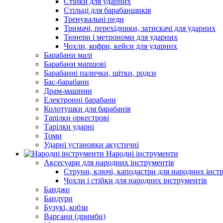
Стійки для ударних
Стільці для барабанщиків
Тренувальні педи
Тримачі, перехідники, затискачі для ударних
Тюнери і метрономи для ударних
Чохли, кофри, кейси для ударних
Барабани малі
Барабани маршові
Барабанні палички, щітки, родси
Бас-барабани
Драм-машини
Електронні барабани
Колотушки для барабанів
Тарілки оркестрові
Тарілки ударні
Томи
Ударні установки акустичні
Народні інструменти
Аксесуари для народних інструментів
Струни, ключі, каподастри для народних інст
Чохли і стійки для народних інструментів
Банджо
Бандури
Бузукі, кобзи
Варгани (дримби)