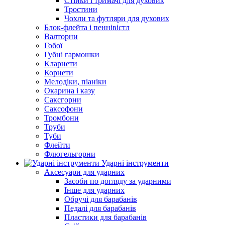
Стійки і тримачі для духових
Тростини
Чохли та футляри для духових
Блок-флейта і пеннівістл
Валторни
Гобої
Губні гармошки
Кларнети
Корнети
Мелодіки, піаніки
Окарина і казу
Саксгорни
Саксофони
Тромбони
Труби
Туби
Флейти
Флюгельгорни
Ударні інструменти
Аксесуари для ударних
Засоби по догляду за ударними
Інше для ударних
Обручі для барабанів
Педалі для барабанів
Пластики для барабанів