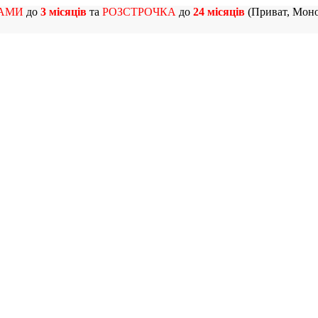
АМИ
до
3 місяців
та
РОЗСТРОЧКА
до
24 місяців
(Приват, Моно