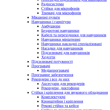
Радіосистеми
Стійки для мікрофонів
Тримачі для мікрофонів
Мікшерні пульти
Навушники і гарнітури
Амбушюри
Бездротові навушники
Кабелі та перехідники для навушників
Навушники мініатюрні
Навушники накладні спеціалізовані
Насадки для навушників
Підсилювачі для навушників
Хедсети
Підсилювачі потужності
Програвачі
Медіапрогравачі
Програмне забезпечення
Рекордери і все до них
Аксесуари для рекордерів
Рекордери, диктофони
Стійки і кріплення для звукового обладнання
Комплектуючі
Кронштейни і кріплення
Рекові стійки та кейси