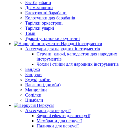
Бас-барабани
Драм-машини
Електронні барабани
Колотушки для барабанів
Тарілки оркестрові
Тарілки ударні
Томи
Ударні установки акустичні
Народні інструменти
Аксесуари для народних інструментів
Струни, ключі, каподастри для народних
інструментів
Чохли і стійки для народних інструментів
Банджо
Бандури
Бузукі, кобзи
Варгани (дримби)
Мандоліни
Сопілки
Цимбали
Перкусія
Аксесуари для перкусії
Звукові ефекти для перкусії
Мембрани для перкусії
Палички для перкусії