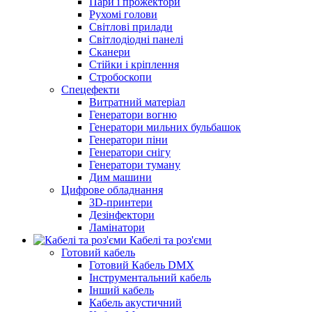
Пари і прожектори
Рухомі голови
Світлові прилади
Світлодіодні панелі
Сканери
Стійки і кріплення
Стробоскопи
Спецефекти
Витратний матеріал
Генератори вогню
Генератори мильних бульбашок
Генератори піни
Генератори снігу
Генератори туману
Дим машини
Цифрове обладнання
3D-принтери
Дезінфектори
Ламінатори
Кабелі та роз'єми
Готовий кабель
Готовий Кабель DMX
Інструментальний кабель
Інший кабель
Кабель акустичний