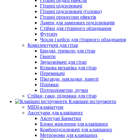
Гітарні педалі ефектів
Гітарні підсилювачі
Гітарні підсилювачі (голови)
Гітарні процесори ефектів
Лампи для лампових підсилювачів
Стійки для гітарного обладнання
Футсвіч
Чохли і кейси для гітарного обладнання
Комплектуючі для гітар
Бриджі, тремоло для гітар
Гвинти
Звукознімачі для гітар
Кілкова механіка для гітар
Перемикачі
Пікгарди, накладки, панелі
Поріжки
Потенціометри, ручки
Стійки, гаки, підніжки для гітар
Клавішні інструменти
MIDI-клавіатури
Аксесуари для клавішних
Аксесуар Банкетки
Блоки живлення для клавішних
Комбопідсилювачі для клавішних
Метрономи для клавішних