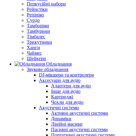
Перкусійні набори
Рейнстіки
Репініко
Сурдо
Тамборіми
Тамбурини
Тімбалес
Трикутники
Ханги
Чаймес
Шейкери
Обладнання
Звукове обладнання
DJ-мікшери та контролери
Аксесуари для аудіо
Адаптери для аудіо
Інше для аудіо
Картриджі
Чохли для аудіо
Акустичні системи
Активні акустичні системи
Динаміки
Лінійні масиви
Пасивні акустичні системи
Портативні акустичні системи