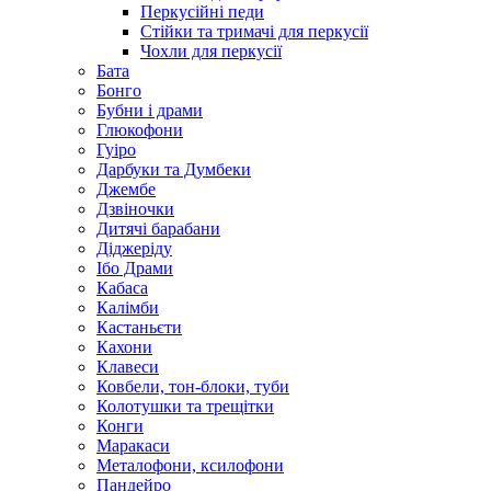
Перкусійні педи
Стійки та тримачі для перкусії
Чохли для перкусії
Бата
Бонго
Бубни і драми
Глюкофони
Гуіро
Дарбуки та Думбеки
Джембе
Дзвіночки
Дитячі барабани
Діджеріду
Ібо Драми
Кабаса
Калімби
Кастаньєти
Кахони
Клавеси
Ковбели, тон-блоки, туби
Колотушки та трещітки
Конги
Маракаси
Металофони, ксилофони
Пандейро