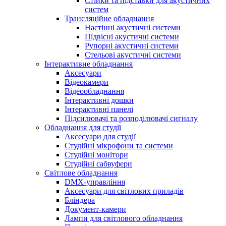
Стійки та підставки для акустичних
систем
Трансляційне обладнання
Настінні акустичні системи
Підвісні акустичні системи
Рупорні акустичні системи
Стельові акустичні системи
Інтерактивне обладнання
Аксесуари
Відеокамери
Відеообладнання
Інтерактивні дошки
Інтерактивні панелі
Підсилювачі та розподілювачі сигналу
Обладнання для студії
Аксесуари для студії
Студійні мікрофони та системи
Студійні монітори
Студійні сабвуфери
Світлове обладнання
DMX-управління
Аксесуари для світлових приладів
Бліндера
Документ-камери
Лампи для світлового обладнання