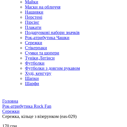
Майки
Маски на обличчя
Нашивки
Перстені
Пірсінг
Плакати
Подарункові набори значків
Рок-атрибутика Чашки
Сережки
Стікерпаки
Сумки та шопери
Туніки,Легінси
Футболки
Футболки з довгим рукавом
Худі, кенгуру
Шапки
Шарфи
Головна
Рок-атрибутика Rock Fan
Сережки
Сережка, кільце з візерунком (eas-029)
170 грн