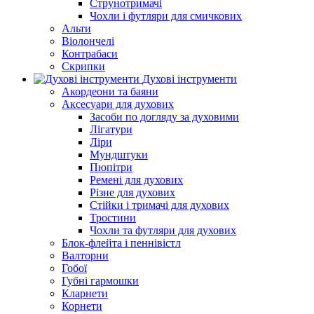
Струнотримачі
Чохли і футляри для смичкових
Альти
Віолончелі
Контрабаси
Скрипки
Духові інструменти
Акордеони та баяни
Аксесуари для духових
Засоби по догляду за духовими
Лігатури
Ліри
Мундштуки
Пюпітри
Ремені для духових
Різне для духових
Стійки і тримачі для духових
Тростини
Чохли та футляри для духових
Блок-флейта і пеннівістл
Валторни
Гобої
Губні гармошки
Кларнети
Корнети