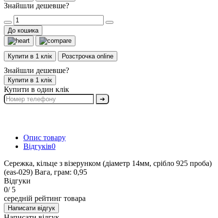
Знайшли дешевше?
До кошика
Купити в 1 клік
Розстрочка online
Знайшли дешевше?
Купити в 1 клік
Купити в один клік
➔
Опис товару
Відгуків
0
Сережка, кільце з візерунком (діаметр 14мм, срібло 925 проба)
(eas-029) Вага, грам: 0,95
Відгуки
0
/ 5
середній рейтинг товара
Написати відгук
Написати відгук