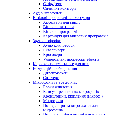
Сабвуфери
Сценічні монітори
Аудіоінтерфейси
Вінілові програвачі та аксесуари
Аксесуари для вінілу
Вінілові платівки
Вінілові програвачі
Картриджі для вінілових програвачів
Звукові обробки
Аудіо компресори
Еквалайзери
Кросовери
Універсальні процесори ефектів
Караоке системи та все для них
Комутаційне обладнання
Директ-бокси
Сплітери
Мікрофони та все до них
Блоки живлення
Капсулі, решітки до мікрофонів
Кронштейни, кріплення (мікроф.)
Мікрофони
Поп-фільтри та вітрозахист для
мікрофонів
Попередні підсилювачі для мікрофонів