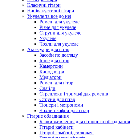
Класичні гітари
Напівакустичні гітари
Укулеле та все до неї
Ремені для укулеле
Різне для укулеле
Струни для укулеле
Укулеле
Чохли для укулеле
Аксесуари для гітар
Засоби по догляду
Інше для гітар
Камертони
Каподастри
Медіатори
Ремені для гітар
Слайди
Стреплоки і тримачі для ременів
Струни для гітар
Тюнери і метрономи
Чохли і кофри для гітар
Гітарне обладнання
Блоки живлення для гітарного обладнання
Гітарні кабінети
Гітарні комбопідсилювачі