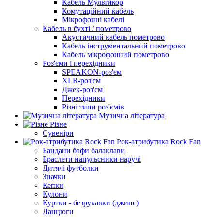
Кабель Мультикор
Комутаційний кабель
Мікрофонні кабелі
Кабель в бухті / пометрово
Акустичний кабель пометрово
Кабель інструментальний пометрово
Кабель мікрофонний пометрово
Роз'єми і перехідники
SPEAKON-роз'єм
XLR-роз'єм
Джек-роз'єм
Перехідники
Різні типи роз'ємів
Музична література
Різне
Сувеніри
Рок-атрибутика Rock Fan
Бандани бафи балаклави
Браслети напульсники наручі
Дитячі футболки
Значки
Кепки
Кулони
Куртки - безрукавки (джинс)
Ланцюги