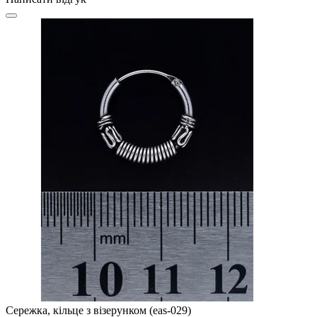
Сережка, кільце з візерунком (eas-029)