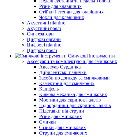
Педалі сустейна та педальні блоки
Різне для клавішних
Стійки і стенди для клавішних
Чохли для клавішних
Акустичні піаніно
Акустичні роялі
Синтезатори
Цифрові органи
Цифрові піаніно
Цифрові роялі
Смичкові інструменти
Аксесуари та комплектуючі для смичкових
Аксесуар Сурдинка
Диригентські палички
Засоби по догляду за смичковими
Камертони для смичкових
Каніфоль
Кілкова механіка для смичкових
Мостики для скрипок і альтів
Підборiдники для скрипок і альтів
Підставки під струни
Різне для смичкових
Смички
Стійки для смичкових
Струни для смичкових