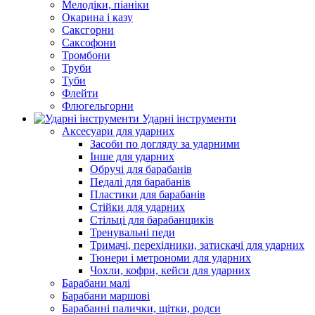
Мелодіки, піаніки
Окарина і казу
Саксгорни
Саксофони
Тромбони
Труби
Туби
Флейти
Флюгельгорни
Ударні інструменти
Аксесуари для ударних
Засоби по догляду за ударними
Інше для ударних
Обручі для барабанів
Педалі для барабанів
Пластики для барабанів
Стійки для ударних
Стільці для барабанщиків
Тренувальні педи
Тримачі, перехідники, затискачі для ударних
Тюнери і метрономи для ударних
Чохли, кофри, кейси для ударних
Барабани малі
Барабани маршові
Барабанні палички, щітки, родси