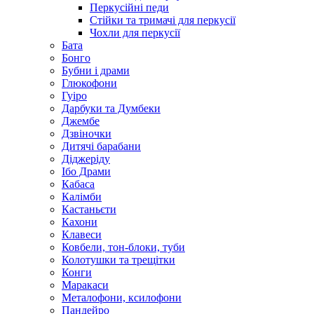
Перкусійні педи
Стійки та тримачі для перкусії
Чохли для перкусії
Бата
Бонго
Бубни і драми
Глюкофони
Гуіро
Дарбуки та Думбеки
Джембе
Дзвіночки
Дитячі барабани
Діджеріду
Ібо Драми
Кабаса
Калімби
Кастаньєти
Кахони
Клавеси
Ковбели, тон-блоки, туби
Колотушки та трещітки
Конги
Маракаси
Металофони, ксилофони
Пандейро