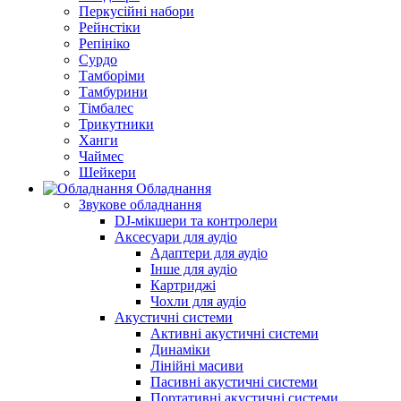
Перкусійні набори
Рейнстіки
Репініко
Сурдо
Тамборіми
Тамбурини
Тімбалес
Трикутники
Ханги
Чаймес
Шейкери
Обладнання
Звукове обладнання
DJ-мікшери та контролери
Аксесуари для аудіо
Адаптери для аудіо
Інше для аудіо
Картриджі
Чохли для аудіо
Акустичні системи
Активні акустичні системи
Динаміки
Лінійні масиви
Пасивні акустичні системи
Портативні акустичні системи