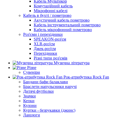
Кабель Мультикор
Комутаційний кабель
Мікрофонні кабелі
Кабель в бухті / пометрово
Акустичний кабель пометрово
Кабель інструментальний пометрово
Кабель мікрофонний пометрово
Роз'єми і перехідники
SPEAKON-роз'єм
XLR-роз'єм
Джек-роз'єм
Перехідники
Різні типи роз'ємів
Музична література
Різне
Сувеніри
Рок-атрибутика Rock Fan
Бандани бафи балаклави
Браслети напульсники наручі
Дитячі футболки
Значки
Кепки
Кулони
Куртки - безрукавки (джинс)
Ланцюги