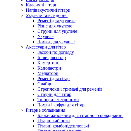
Класичні гітари
Напівакустичні гітари
Укулеле та все до неї
Ремені для укулеле
Різне для укулеле
Струни для укулеле
Укулеле
Чохли для укулеле
Аксесуари для гітар
Засоби по догляду
Інше для гітар
Камертони
Каподастри
Медіатори
Ремені для гітар
Слайди
Стреплоки і тримачі для ременів
Струни для гітар
Тюнери і метрономи
Чохли і кофри для гітар
Гітарне обладнання
Блоки живлення для гітарного обладнання
Гітарні кабінети
Гітарні комбопідсилювачі