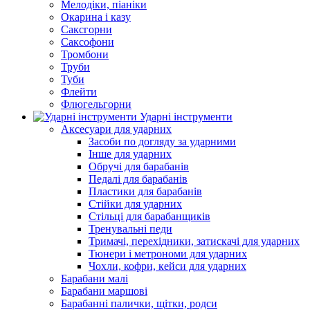
Мелодіки, піаніки
Окарина і казу
Саксгорни
Саксофони
Тромбони
Труби
Туби
Флейти
Флюгельгорни
Ударні інструменти
Аксесуари для ударних
Засоби по догляду за ударними
Інше для ударних
Обручі для барабанів
Педалі для барабанів
Пластики для барабанів
Стійки для ударних
Стільці для барабанщиків
Тренувальні педи
Тримачі, перехідники, затискачі для ударних
Тюнери і метрономи для ударних
Чохли, кофри, кейси для ударних
Барабани малі
Барабани маршові
Барабанні палички, щітки, родси