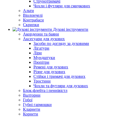
Струнотримачі
Чохли і футляри для смичкових
Альти
Віолончелі
Контрабаси
Скрипки
Духові інструменти
Акордеони та баяни
Аксесуари для духових
Засоби по догляду за духовими
Лігатури
Ліри
Мундштуки
Пюпітри
Ремені для духових
Різне для духових
Стійки і тримачі для духових
Тростини
Чохли та футляри для духових
Блок-флейта і пеннівістл
Валторни
Гобої
Губні гармошки
Кларнети
Корнети