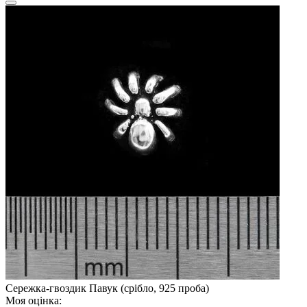
Сережка-гвоздик Павук (срібло, 925 проба)
Моя оцінка: