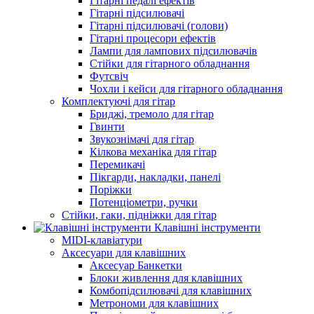
Гітарні педалі ефектів
Гітарні підсилювачі
Гітарні підсилювачі (голови)
Гітарні процесори ефектів
Лампи для лампових підсилювачів
Стійки для гітарного обладнання
Футсвіч
Чохли і кейси для гітарного обладнання
Комплектуючі для гітар
Бриджі, тремоло для гітар
Гвинти
Звукознімачі для гітар
Кілкова механіка для гітар
Перемикачі
Пікгарди, накладки, панелі
Поріжки
Потенціометри, ручки
Стійки, гаки, підніжки для гітар
Клавішні інструменти
MIDI-клавіатури
Аксесуари для клавішних
Аксесуар Банкетки
Блоки живлення для клавішних
Комбопідсилювачі для клавішних
Метрономи для клавішних