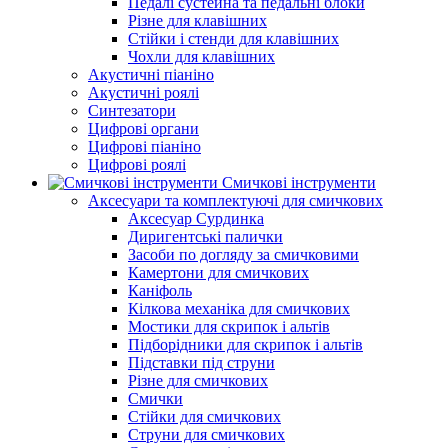
Педалі сустейна та педальні блоки
Різне для клавішних
Стійки і стенди для клавішних
Чохли для клавішних
Акустичні піаніно
Акустичні роялі
Синтезатори
Цифрові органи
Цифрові піаніно
Цифрові роялі
Смичкові інструменти
Аксесуари та комплектуючі для смичкових
Аксесуар Сурдинка
Диригентські палички
Засоби по догляду за смичковими
Камертони для смичкових
Каніфоль
Кілкова механіка для смичкових
Мостики для скрипок і альтів
Підборiдники для скрипок і альтів
Підставки під струни
Різне для смичкових
Смички
Стійки для смичкових
Струни для смичкових