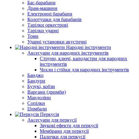
Бас-барабани
Драм-машини
Електронні барабани
Колотушки для барабанів
Тарілки оркестрові
Тарілки ударні
Томи
Ударні установки акустичні
Народні інструменти
Аксесуари для народних інструментів
Струни, ключі, каподастри для народних
інструментів
Чохли і стійки для народних інструментів
Банджо
Бандури
Бузукі, кобзи
Варгани (дримби)
Мандоліни
Сопілки
Цимбали
Перкусія
Аксесуари для перкусії
Звукові ефекти для перкусії
Мембрани для перкусії
Палички для перкусії