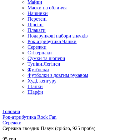
Майки
Маски на обличчя
Нашивки
Перстені
Пірсінг
Плакати
Подарункові набори значків
Рок-атрибутика Чашки
Сережки
Стікерпаки
Сумки та шопери
Туніки,Легінси
Футболки
Футболки з довгим рукавом
Худі, кенгуру
Шапки
Шарфи
Головна
Рок-атрибутика Rock Fan
Сережки
Сережка-гвоздик Павук (срібло, 925 проба)
95 грн