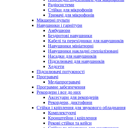
Радіосистеми
Стійки для мікрофонів
Тримачі для мікрофонів
Мікшерні пульти
Навушники і гарнітури
Амбушюри
Бездротові навушники
Кабелі та перехідники для навушників
Навушники мініатюрні
Навушники накладні спеціалізовані
Насадки для навушників
Підсилювачі для навушників
Хедсети
Підсилювачі потужності
Програвачі
Медіапрогравачі
Програмне забезпечення
Рекордери і все до них
Аксесуари для рекордерів
Рекордери, диктофони
Стійки і кріплення для звукового обладнання
Комплектуючі
Кронштейни і кріплення
Рекові стійки та кейси