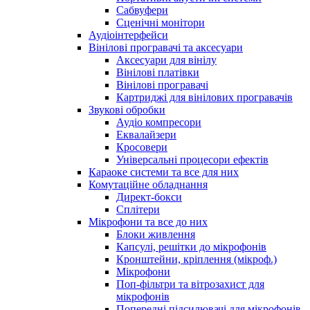
Сабвуфери
Сценічні монітори
Аудіоінтерфейси
Вінілові програвачі та аксесуари
Аксесуари для вінілу
Вінілові платівки
Вінілові програвачі
Картриджі для вінілових програвачів
Звукові обробки
Аудіо компресори
Еквалайзери
Кросовери
Універсальні процесори ефектів
Караоке системи та все для них
Комутаційне обладнання
Директ-бокси
Сплітери
Мікрофони та все до них
Блоки живлення
Капсулі, решітки до мікрофонів
Кронштейни, кріплення (мікроф.)
Мікрофони
Поп-фільтри та вітрозахист для
мікрофонів
Попередні підсилювачі для мікрофонів