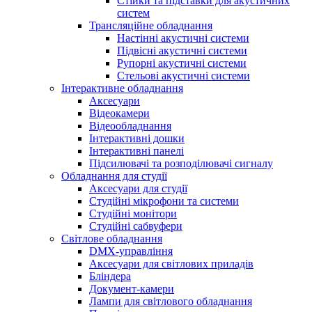
Стійки та підставки для акустичних
систем
Трансляційне обладнання
Настінні акустичні системи
Підвісні акустичні системи
Рупорні акустичні системи
Стельові акустичні системи
Інтерактивне обладнання
Аксесуари
Відеокамери
Відеообладнання
Інтерактивні дошки
Інтерактивні панелі
Підсилювачі та розподілювачі сигналу
Обладнання для студії
Аксесуари для студії
Студійні мікрофони та системи
Студійні монітори
Студійні сабвуфери
Світлове обладнання
DMX-управління
Аксесуари для світлових приладів
Бліндера
Документ-камери
Лампи для світлового обладнання