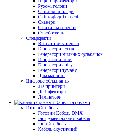
Пари і прожектори
Рухомі голови
Світлові прилади
Світлодіодні панелі
Сканери
Стійки і кріплення
Стробоскопи
Спецефекти
Витратний матеріал
Генератори вогню
Генератори мильних бульбашок
Генератори піни
Генератори снігу
Генератори туману
Дим машини
Цифрове обладнання
3D-принтери
Дезінфектори
Ламінатори
Кабелі та роз'єми
Готовий кабель
Готовий Кабель DMX
Інструментальний кабель
Інший кабель
Кабель акустичний