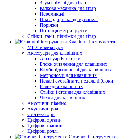
Звукознімачі для гітар
Кілкова механіка для гітар
Перемикачі
Пікгарди, накладки, панелі
Поріжки
Потенціометри, ручки
Стійки, гаки, підніжки для гітар
Клавішні інструменти
MIDI-клавіатури
Аксесуари для клавішних
Аксесуар Банкетки
Блоки живлення для клавішних
Комбопідсилювачі для клавішних
Метрономи для клавішних
Педалі сустейна та педальні блоки
Різне для клавішних
Стійки і стенди для клавішних
Чохли для клавішних
Акустичні піаніно
Акустичні роялі
Синтезатори
Цифрові органи
Цифрові піаніно
Цифрові роялі
Смичкові інструменти