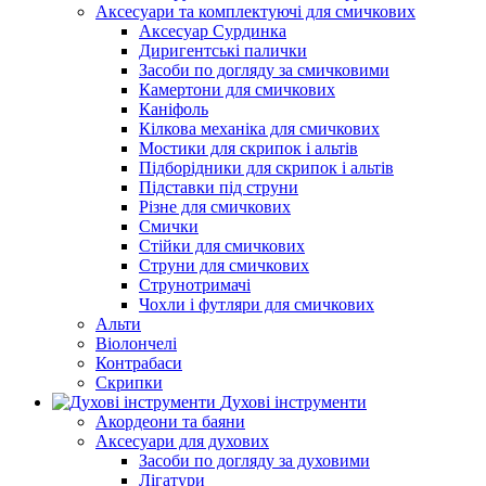
Аксесуари та комплектуючі для смичкових
Аксесуар Сурдинка
Диригентські палички
Засоби по догляду за смичковими
Камертони для смичкових
Каніфоль
Кілкова механіка для смичкових
Мостики для скрипок і альтів
Підборiдники для скрипок і альтів
Підставки під струни
Різне для смичкових
Смички
Стійки для смичкових
Струни для смичкових
Струнотримачі
Чохли і футляри для смичкових
Альти
Віолончелі
Контрабаси
Скрипки
Духові інструменти
Акордеони та баяни
Аксесуари для духових
Засоби по догляду за духовими
Лігатури