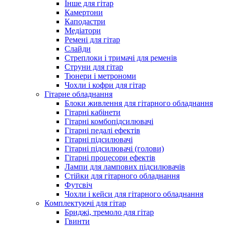
Інше для гітар
Камертони
Каподастри
Медіатори
Ремені для гітар
Слайди
Стреплоки і тримачі для ременів
Струни для гітар
Тюнери і метрономи
Чохли і кофри для гітар
Гітарне обладнання
Блоки живлення для гітарного обладнання
Гітарні кабінети
Гітарні комбопідсилювачі
Гітарні педалі ефектів
Гітарні підсилювачі
Гітарні підсилювачі (голови)
Гітарні процесори ефектів
Лампи для лампових підсилювачів
Стійки для гітарного обладнання
Футсвіч
Чохли і кейси для гітарного обладнання
Комплектуючі для гітар
Бриджі, тремоло для гітар
Гвинти