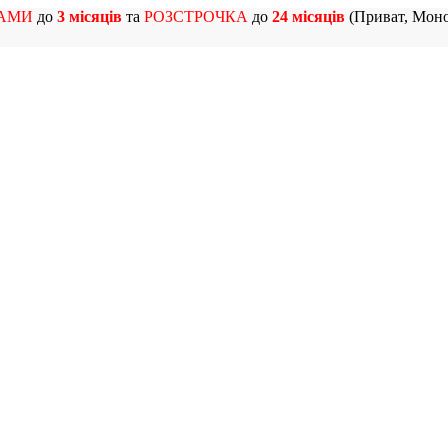
АМИ
до
3 місяців
та
РОЗСТРОЧКА
до
24 місяців
(Приват, Моно