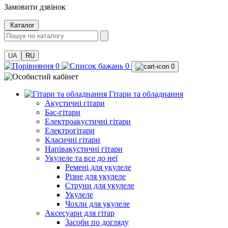
Замовити дзвінок
Каталог
UA
RU
0
0
0
Гітари та обладнання
Акустичні гітари
Бас-гітари
Електроакустичні гітари
Електрогітари
Класичні гітари
Напівакустичні гітари
Укулеле та все до неї
Ремені для укулеле
Різне для укулеле
Струни для укулеле
Укулеле
Чохли для укулеле
Аксесуари для гітар
Засоби по догляду