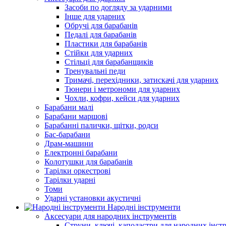
Засоби по догляду за ударними
Інше для ударних
Обручі для барабанів
Педалі для барабанів
Пластики для барабанів
Стійки для ударних
Стільці для барабанщиків
Тренувальні педи
Тримачі, перехідники, затискачі для ударних
Тюнери і метрономи для ударних
Чохли, кофри, кейси для ударних
Барабани малі
Барабани маршові
Барабанні палички, щітки, родси
Бас-барабани
Драм-машини
Електронні барабани
Колотушки для барабанів
Тарілки оркестрові
Тарілки ударні
Томи
Ударні установки акустичні
Народні інструменти
Аксесуари для народних інструментів
Струни, ключі, каподастри для народних інст