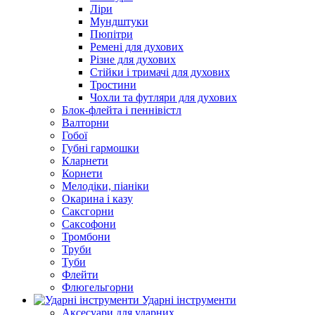
Ліри
Мундштуки
Пюпітри
Ремені для духових
Різне для духових
Стійки і тримачі для духових
Тростини
Чохли та футляри для духових
Блок-флейта і пеннівістл
Валторни
Гобої
Губні гармошки
Кларнети
Корнети
Мелодіки, піаніки
Окарина і казу
Саксгорни
Саксофони
Тромбони
Труби
Туби
Флейти
Флюгельгорни
Ударні інструменти
Аксесуари для ударних