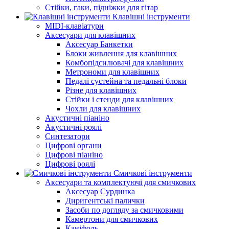
Стійки, гаки, підніжки для гітар
Клавішні інструменти
MIDI-клавіатури
Аксесуари для клавішних
Аксесуар Банкетки
Блоки живлення для клавішних
Комбопідсилювачі для клавішних
Метрономи для клавішних
Педалі сустейна та педальні блоки
Різне для клавішних
Стійки і стенди для клавішних
Чохли для клавішних
Акустичні піаніно
Акустичні роялі
Синтезатори
Цифрові органи
Цифрові піаніно
Цифрові роялі
Смичкові інструменти
Аксесуари та комплектуючі для смичкових
Аксесуар Сурдинка
Диригентські палички
Засоби по догляду за смичковими
Камертони для смичкових
Каніфоль