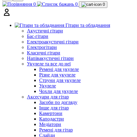
0
0
0
Гітари та обладнання
Акустичні гітари
Бас-гітари
Електроакустичні гітари
Електрогітари
Класичні гітари
Напівакустичні гітари
Укулеле та все до неї
Ремені для укулеле
Різне для укулеле
Струни для укулеле
Укулеле
Чохли для укулеле
Аксесуари для гітар
Засоби по догляду
Інше для гітар
Камертони
Каподастри
Медіатори
Ремені для гітар
Слайди