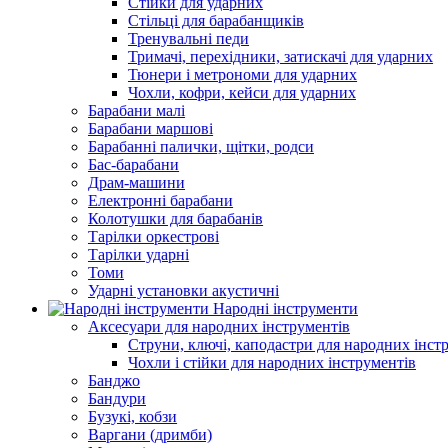
Стійки для ударних
Стільці для барабанщиків
Тренувальні педи
Тримачі, перехідники, затискачі для ударних
Тюнери і метрономи для ударних
Чохли, кофри, кейси для ударних
Барабани малі
Барабани маршові
Барабанні палички, щітки, родси
Бас-барабани
Драм-машини
Електронні барабани
Колотушки для барабанів
Тарілки оркестрові
Тарілки ударні
Томи
Ударні установки акустичні
Народні інструменти
Аксесуари для народних інструментів
Струни, ключі, каподастри для народних інст
Чохли і стійки для народних інструментів
Банджо
Бандури
Бузукі, кобзи
Варгани (дримби)