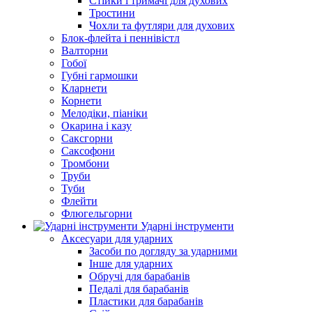
Стійки і тримачі для духових
Тростини
Чохли та футляри для духових
Блок-флейта і пеннівістл
Валторни
Гобої
Губні гармошки
Кларнети
Корнети
Мелодіки, піаніки
Окарина і казу
Саксгорни
Саксофони
Тромбони
Труби
Туби
Флейти
Флюгельгорни
Ударні інструменти
Аксесуари для ударних
Засоби по догляду за ударними
Інше для ударних
Обручі для барабанів
Педалі для барабанів
Пластики для барабанів