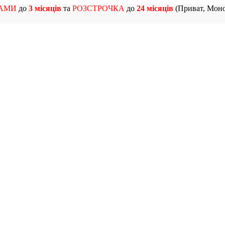
АМИ
до
3 місяців
та
РОЗСТРОЧКА
до
24 місяців
(Приват, Моно