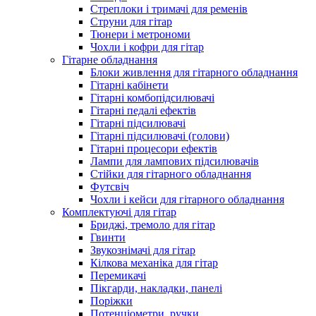
Стреплоки і тримачі для ременів
Струни для гітар
Тюнери і метрономи
Чохли і кофри для гітар
Гітарне обладнання
Блоки живлення для гітарного обладнання
Гітарні кабінети
Гітарні комбопідсилювачі
Гітарні педалі ефектів
Гітарні підсилювачі
Гітарні підсилювачі (голови)
Гітарні процесори ефектів
Лампи для лампових підсилювачів
Стійки для гітарного обладнання
Футсвіч
Чохли і кейси для гітарного обладнання
Комплектуючі для гітар
Бриджі, тремоло для гітар
Гвинти
Звукознімачі для гітар
Кілкова механіка для гітар
Перемикачі
Пікгарди, накладки, панелі
Поріжки
Потенціометри, ручки