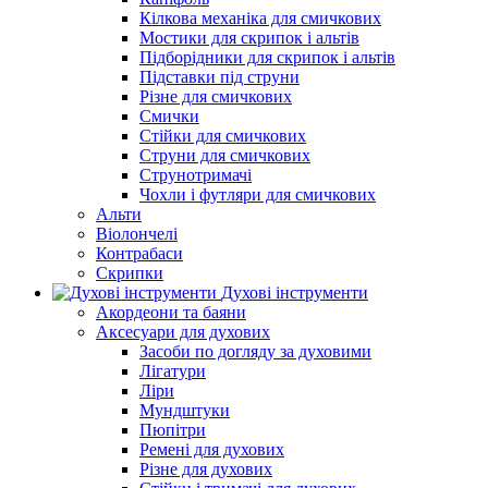
Кілкова механіка для смичкових
Мостики для скрипок і альтів
Підборiдники для скрипок і альтів
Підставки під струни
Різне для смичкових
Смички
Стійки для смичкових
Струни для смичкових
Струнотримачі
Чохли і футляри для смичкових
Альти
Віолончелі
Контрабаси
Скрипки
Духові інструменти
Акордеони та баяни
Аксесуари для духових
Засоби по догляду за духовими
Лігатури
Ліри
Мундштуки
Пюпітри
Ремені для духових
Різне для духових