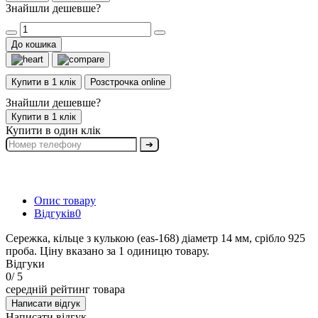
Знайшли дешевше?
До кошика
Купити в 1 клік
Розстрочка online
Знайшли дешевше?
Купити в 1 клік
Купити в один клік
➔
Опис товару
Відгуків
0
Сережка, кільце з кулькою (eas-168) діаметр 14 мм, срібло 925
проба. Ціну вказано за 1 одиницю товару.
Відгуки
0
/ 5
середній рейтинг товара
Написати відгук
Написати відгук