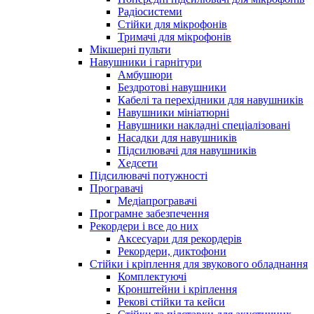
Радіосистеми
Стійки для мікрофонів
Тримачі для мікрофонів
Мікшерні пульти
Навушники і гарнітури
Амбушюри
Бездротові навушники
Кабелі та перехідники для навушників
Навушники мініатюрні
Навушники накладні спеціалізовані
Насадки для навушників
Підсилювачі для навушників
Хедсети
Підсилювачі потужності
Програвачі
Медіапрогравачі
Програмне забезпечення
Рекордери і все до них
Аксесуари для рекордерів
Рекордери, диктофони
Стійки і кріплення для звукового обладнання
Комплектуючі
Кронштейни і кріплення
Рекові стійки та кейси