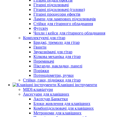
Гітарні педалі ефектів
Гітарні підсилювачі
Гітарні підсилювачі (голови)
Гітарні процесори ефектів
Лампи для лампових підсилювачів
Стійки для гітарного обладнання
Футсвіч
Чохли і кейси для гітарного обладнання
Комплектуючі для гітар
Бриджі, тремоло для гітар
Гвинти
Звукознімачі для гітар
Кілкова механіка для гітар
Перемикачі
Пікгарди, накладки, панелі
Поріжки
Потенціометри, ручки
Стійки, гаки, підніжки для гітар
Клавішні інструменти
MIDI-клавіатури
Аксесуари для клавішних
Аксесуар Банкетки
Блоки живлення для клавішних
Комбопідсилювачі для клавішних
Метрономи для клавішних