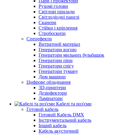
Пари і прожектори
Рухомі голови
Світлові прилади
Світлодіодні панелі
Сканери
Стійки і кріплення
Стробоскопи
Спецефекти
Витратний матеріал
Генератори вогню
Генератори мильних бульбашок
Генератори піни
Генератори снігу
Генератори туману
Дим машини
Цифрове обладнання
3D-принтери
Дезінфектори
Ламінатори
Кабелі та роз'єми
Готовий кабель
Готовий Кабель DMX
Інструментальний кабель
Інший кабель
Кабель акустичний