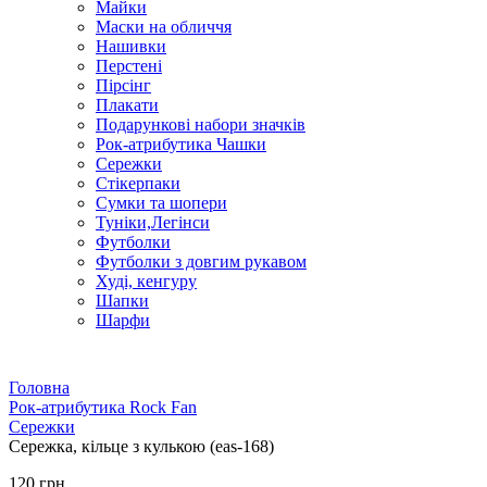
Майки
Маски на обличчя
Нашивки
Перстені
Пірсінг
Плакати
Подарункові набори значків
Рок-атрибутика Чашки
Сережки
Стікерпаки
Сумки та шопери
Туніки,Легінси
Футболки
Футболки з довгим рукавом
Худі, кенгуру
Шапки
Шарфи
Головна
Рок-атрибутика Rock Fan
Сережки
Сережка, кільце з кулькою (eas-168)
120 грн