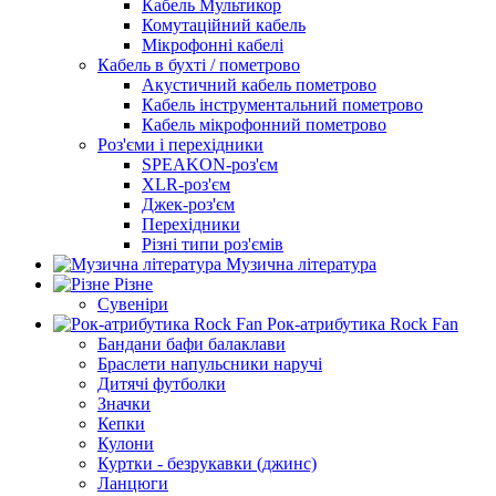
Кабель Мультикор
Комутаційний кабель
Мікрофонні кабелі
Кабель в бухті / пометрово
Акустичний кабель пометрово
Кабель інструментальний пометрово
Кабель мікрофонний пометрово
Роз'єми і перехідники
SPEAKON-роз'єм
XLR-роз'єм
Джек-роз'єм
Перехідники
Різні типи роз'ємів
Музична література
Різне
Сувеніри
Рок-атрибутика Rock Fan
Бандани бафи балаклави
Браслети напульсники наручі
Дитячі футболки
Значки
Кепки
Кулони
Куртки - безрукавки (джинс)
Ланцюги