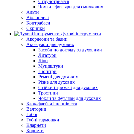
Струнотримачі
Чохли і футляри для смичкових
Альти
Віолончелі
Контрабаси
Скрипки
Духові інструменти
Акордеони та баяни
Аксесуари для духових
Засоби по догляду за духовими
Лігатури
Ліри
Мундштуки
Пюпітри
Ремені для духових
Різне для духових
Стійки і тримачі для духових
Тростини
Чохли та футляри для духових
Блок-флейта і пеннівістл
Валторни
Гобої
Губні гармошки
Кларнети
Корнети