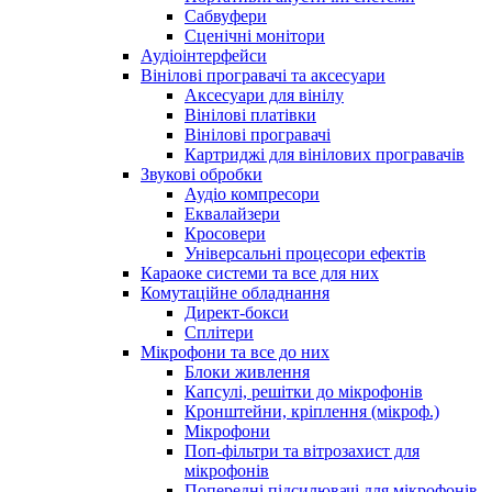
Сабвуфери
Сценічні монітори
Аудіоінтерфейси
Вінілові програвачі та аксесуари
Аксесуари для вінілу
Вінілові платівки
Вінілові програвачі
Картриджі для вінілових програвачів
Звукові обробки
Аудіо компресори
Еквалайзери
Кросовери
Універсальні процесори ефектів
Караоке системи та все для них
Комутаційне обладнання
Директ-бокси
Сплітери
Мікрофони та все до них
Блоки живлення
Капсулі, решітки до мікрофонів
Кронштейни, кріплення (мікроф.)
Мікрофони
Поп-фільтри та вітрозахист для
мікрофонів
Попередні підсилювачі для мікрофонів