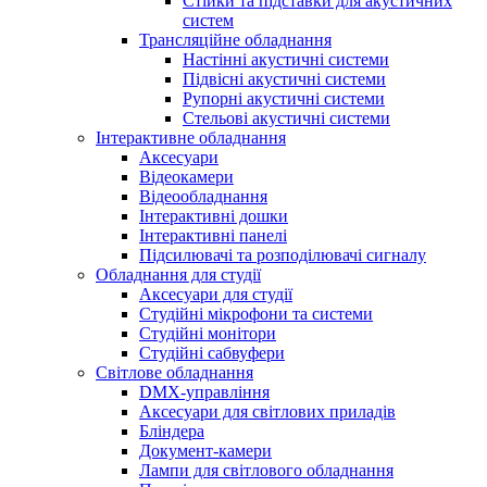
Стійки та підставки для акустичних
систем
Трансляційне обладнання
Настінні акустичні системи
Підвісні акустичні системи
Рупорні акустичні системи
Стельові акустичні системи
Інтерактивне обладнання
Аксесуари
Відеокамери
Відеообладнання
Інтерактивні дошки
Інтерактивні панелі
Підсилювачі та розподілювачі сигналу
Обладнання для студії
Аксесуари для студії
Студійні мікрофони та системи
Студійні монітори
Студійні сабвуфери
Світлове обладнання
DMX-управління
Аксесуари для світлових приладів
Бліндера
Документ-камери
Лампи для світлового обладнання