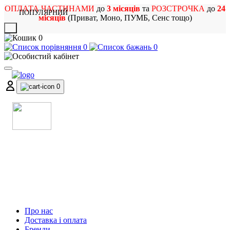
ОПЛАТА ЧАСТИНАМИ
до
3 місяців
та
РОЗСТРОЧКА
до
24
ПОПУЛЯРНИЙ
місяців
(Приват, Моно, ПУМБ, Сенс тощо)
X
0
0
0
0
МАГАЗИН
МУЗИЧНИХ ІНСТРУМЕНТІВ
ТА РОК АТРИБУТИКИ
Про нас
Доставка і оплата
Бренди