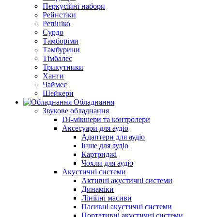
Перкусійні набори
Рейнстіки
Репініко
Сурдо
Тамборіми
Тамбурини
Тімбалес
Трикутники
Ханги
Чаймес
Шейкери
Обладнання
Звукове обладнання
DJ-мікшери та контролери
Аксесуари для аудіо
Адаптери для аудіо
Інше для аудіо
Картриджі
Чохли для аудіо
Акустичні системи
Активні акустичні системи
Динаміки
Лінійні масиви
Пасивні акустичні системи
Портативні акустичні системи