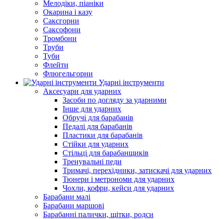
Мелодіки, піаніки
Окарина і казу
Саксгорни
Саксофони
Тромбони
Труби
Туби
Флейти
Флюгельгорни
Ударні інструменти
Аксесуари для ударних
Засоби по догляду за ударними
Інше для ударних
Обручі для барабанів
Педалі для барабанів
Пластики для барабанів
Стійки для ударних
Стільці для барабанщиків
Тренувальні педи
Тримачі, перехідники, затискачі для ударних
Тюнери і метрономи для ударних
Чохли, кофри, кейси для ударних
Барабани малі
Барабани маршові
Барабанні палички, щітки, родси