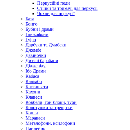
Перкусійні педи
Стійки та тримачі для перкусії
Чохли для перкусії
Бата
Бонго
Бубни і драми
Глюкофони
Гуіро
Дарбуки та Думбеки
Джембе
Дзвіночки
Дитячі барабани
Діджеріду
Ібо Драми
Кабаса
Калімби
Кастаньєти
Кахони
Клавеси
Ковбели, тон-блоки, туби
Колотушки та трещітки
Конги
Маракаси
Металофони, ксилофони
Пандейро