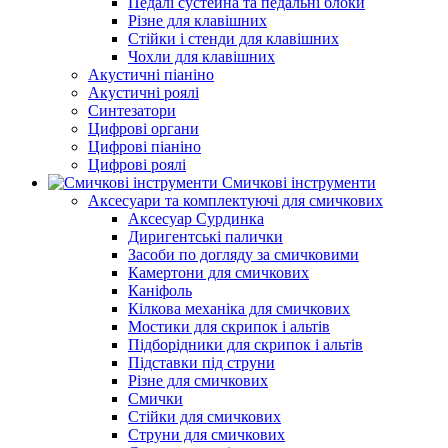
Педалі сустейна та педальні блоки
Різне для клавішних
Стійки і стенди для клавішних
Чохли для клавішних
Акустичні піаніно
Акустичні роялі
Синтезатори
Цифрові органи
Цифрові піаніно
Цифрові роялі
Смичкові інструменти
Аксесуари та комплектуючі для смичкових
Аксесуар Сурдинка
Диригентські палички
Засоби по догляду за смичковими
Камертони для смичкових
Каніфоль
Кілкова механіка для смичкових
Мостики для скрипок і альтів
Підборiдники для скрипок і альтів
Підставки під струни
Різне для смичкових
Смички
Стійки для смичкових
Струни для смичкових