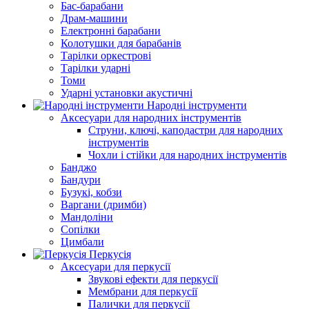
Бас-барабани
Драм-машини
Електронні барабани
Колотушки для барабанів
Тарілки оркестрові
Тарілки ударні
Томи
Ударні установки акустичні
Народні інструменти
Аксесуари для народних інструментів
Струни, ключі, каподастри для народних
інструментів
Чохли і стійки для народних інструментів
Банджо
Бандури
Бузукі, кобзи
Варгани (дримби)
Мандоліни
Сопілки
Цимбали
Перкусія
Аксесуари для перкусії
Звукові ефекти для перкусії
Мембрани для перкусії
Палички для перкусії