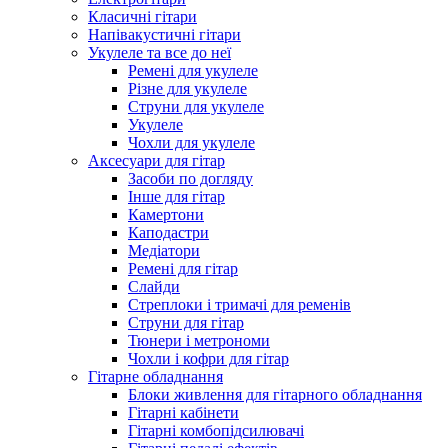
Класичні гітари
Напівакустичні гітари
Укулеле та все до неї
Ремені для укулеле
Різне для укулеле
Струни для укулеле
Укулеле
Чохли для укулеле
Аксесуари для гітар
Засоби по догляду
Інше для гітар
Камертони
Каподастри
Медіатори
Ремені для гітар
Слайди
Стреплоки і тримачі для ременів
Струни для гітар
Тюнери і метрономи
Чохли і кофри для гітар
Гітарне обладнання
Блоки живлення для гітарного обладнання
Гітарні кабінети
Гітарні комбопідсилювачі