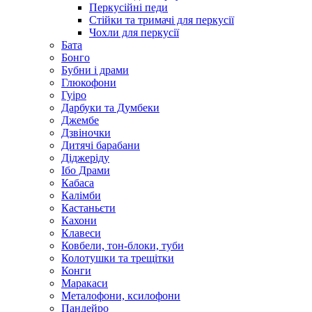
Перкусійні педи
Стійки та тримачі для перкусії
Чохли для перкусії
Бата
Бонго
Бубни і драми
Глюкофони
Гуіро
Дарбуки та Думбеки
Джембе
Дзвіночки
Дитячі барабани
Діджеріду
Ібо Драми
Кабаса
Калімби
Кастаньєти
Кахони
Клавеси
Ковбели, тон-блоки, туби
Колотушки та трещітки
Конги
Маракаси
Металофони, ксилофони
Пандейро