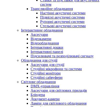
Стійки та підставки для акустичних
систем
Трансляційне обладнання
Настінні акустичні системи
Підвісні акустичні системи
Рупорні акустичні системи
Стельові акустичні системи
Інтерактивне обладнання
Аксесуари
Відеокамери
Відеообладнання
Інтерактивні дошки
Інтерактивні панелі
Підсилювачі та розподілювачі сигналу
Обладнання для студії
Аксесуари для студії
Студійні мікрофони та системи
Студійні монітори
Студійні сабвуфери
Світлове обладнання
DMX-управління
Аксесуари для світлових приладів
Бліндера
Документ-камери
Лампи для світлового обладнання