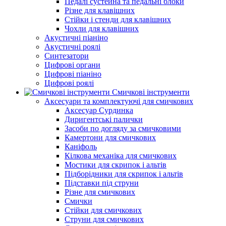
Педалі сустейна та педальні блоки
Різне для клавішних
Стійки і стенди для клавішних
Чохли для клавішних
Акустичні піаніно
Акустичні роялі
Синтезатори
Цифрові органи
Цифрові піаніно
Цифрові роялі
Смичкові інструменти
Аксесуари та комплектуючі для смичкових
Аксесуар Сурдинка
Диригентські палички
Засоби по догляду за смичковими
Камертони для смичкових
Каніфоль
Кілкова механіка для смичкових
Мостики для скрипок і альтів
Підборiдники для скрипок і альтів
Підставки під струни
Різне для смичкових
Смички
Стійки для смичкових
Струни для смичкових