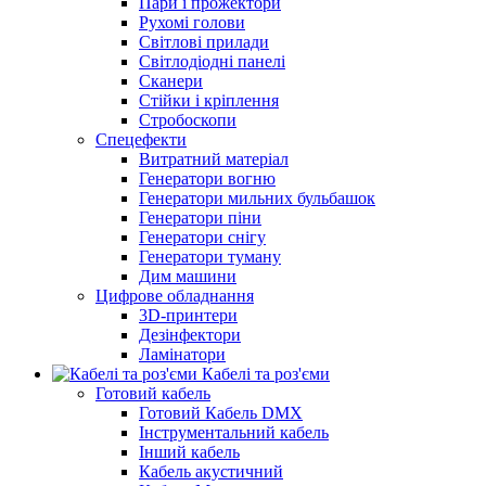
Пари і прожектори
Рухомі голови
Світлові прилади
Світлодіодні панелі
Сканери
Стійки і кріплення
Стробоскопи
Спецефекти
Витратний матеріал
Генератори вогню
Генератори мильних бульбашок
Генератори піни
Генератори снігу
Генератори туману
Дим машини
Цифрове обладнання
3D-принтери
Дезінфектори
Ламінатори
Кабелі та роз'єми
Готовий кабель
Готовий Кабель DMX
Інструментальний кабель
Інший кабель
Кабель акустичний