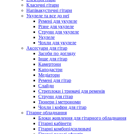
Класичні гітари
Напівакустичні гітари
Укулеле та все до неї
Ремені для укулеле
Різне для укулеле
Струни для укулеле
Укулеле
Чохли для укулеле
Аксесуари для гітар
Засоби по догляду
Інше для гітар
Камертони
Каподастри
Медіатори
Ремені для гітар
Слайди
Стреплоки і тримачі для ременів
Струни для гітар
Тюнери і метрономи
Чохли і кофри для гітар
Гітарне обладнання
Блоки живлення для гітарного обладнання
Гітарні кабінети
Гітарні комбопідсилювачі