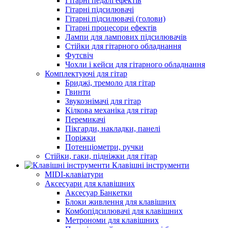
Гітарні педалі ефектів
Гітарні підсилювачі
Гітарні підсилювачі (голови)
Гітарні процесори ефектів
Лампи для лампових підсилювачів
Стійки для гітарного обладнання
Футсвіч
Чохли і кейси для гітарного обладнання
Комплектуючі для гітар
Бриджі, тремоло для гітар
Гвинти
Звукознімачі для гітар
Кілкова механіка для гітар
Перемикачі
Пікгарди, накладки, панелі
Поріжки
Потенціометри, ручки
Стійки, гаки, підніжки для гітар
Клавішні інструменти
MIDI-клавіатури
Аксесуари для клавішних
Аксесуар Банкетки
Блоки живлення для клавішних
Комбопідсилювачі для клавішних
Метрономи для клавішних