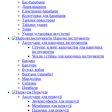
Бас-барабани
Драм-машини
Електронні барабани
Колотушки для барабанів
Тарілки оркестрові
Тарілки ударні
Томи
Ударні установки акустичні
Народні інструменти
Аксесуари для народних інструментів
Струни, ключі, каподастри для народних
інструментів
Чохли і стійки для народних інструментів
Банджо
Бандури
Бузукі, кобзи
Варгани (дримби)
Мандоліни
Сопілки
Цимбали
Перкусія
Аксесуари для перкусії
Звукові ефекти для перкусії
Мембрани для перкусії
Палички для перкусії