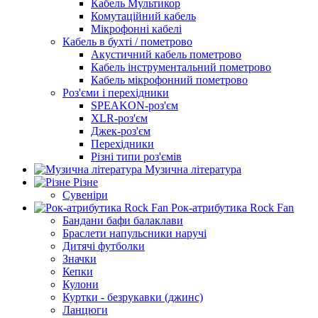
Кабель Мультикор
Комутаційний кабель
Мікрофонні кабелі
Кабель в бухті / пометрово
Акустичний кабель пометрово
Кабель інструментальний пометрово
Кабель мікрофонний пометрово
Роз'єми і перехідники
SPEAKON-роз'єм
XLR-роз'єм
Джек-роз'єм
Перехідники
Різні типи роз'ємів
Музична література
Різне
Сувеніри
Рок-атрибутика Rock Fan
Бандани бафи балаклави
Браслети напульсники наручі
Дитячі футболки
Значки
Кепки
Кулони
Куртки - безрукавки (джинс)
Ланцюги