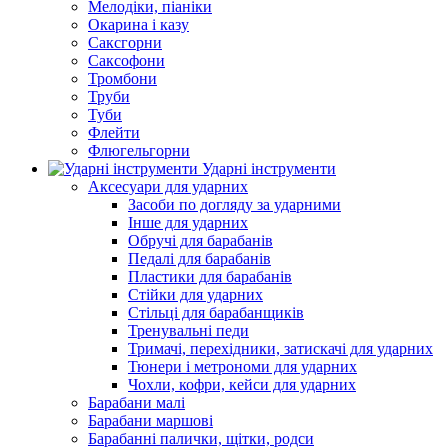
Мелодіки, піаніки
Окарина і казу
Саксгорни
Саксофони
Тромбони
Труби
Туби
Флейти
Флюгельгорни
Ударні інструменти
Аксесуари для ударних
Засоби по догляду за ударними
Інше для ударних
Обручі для барабанів
Педалі для барабанів
Пластики для барабанів
Стійки для ударних
Стільці для барабанщиків
Тренувальні педи
Тримачі, перехідники, затискачі для ударних
Тюнери і метрономи для ударних
Чохли, кофри, кейси для ударних
Барабани малі
Барабани маршові
Барабанні палички, щітки, родси