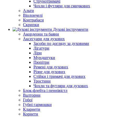
Струнотримачі
Чохли і футляри для смичкових
Альти
Віолончелі
Контрабаси
Скрипки
Духові інструменти
Акордеони та баяни
Аксесуари для духових
Засоби по догляду за духовими
Лігатури
Ліри
Мундштуки
Пюпітри
Ремені для духових
Різне для духових
Стійки і тримачі для духових
Тростини
Чохли та футляри для духових
Блок-флейта і пеннівістл
Валторни
Гобої
Губні гармошки
Кларнети
Корнети