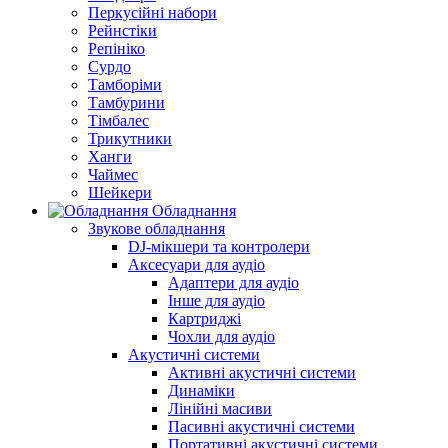
Перкусійні набори
Рейнстіки
Репініко
Сурдо
Тамборіми
Тамбурини
Тімбалес
Трикутники
Ханги
Чаймес
Шейкери
Обладнання
Звукове обладнання
DJ-мікшери та контролери
Аксесуари для аудіо
Адаптери для аудіо
Інше для аудіо
Картриджі
Чохли для аудіо
Акустичні системи
Активні акустичні системи
Динаміки
Лінійні масиви
Пасивні акустичні системи
Портативні акустичні системи