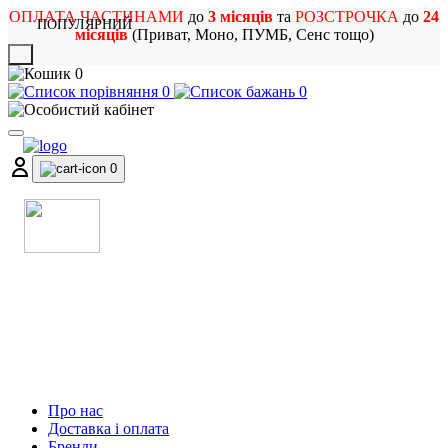
ОПЛАТА ЧАСТИНАМИ
до
3 місяців
та
РОЗСТРОЧКА
до
24
ПОПУЛЯРНИЙ
місяців
(Приват, Моно, ПУМБ, Сенс тощо)
X
0
0
0
0
МАГАЗИН
МУЗИЧНИХ ІНСТРУМЕНТІВ
ТА РОК АТРИБУТИКИ
Про нас
Доставка і оплата
Бренди