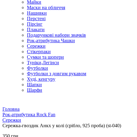
Майки
Маски на обличчя
Нашивки
Перстені
Пірсінг
Плакати
Подарункові набори значків
Рок-атрибутика Чашки
Сережки
Стікерпаки
Сумки та шопери
Туніки,Легінси
Футболки
Футболки з довгим рукавом
Худі, кенгуру
Шапки
Шарфи
Головна
Рок-атрибутика Rock Fan
Сережки
Сережка-гвоздик Анкх у колі (срібло, 925 проба) (st-040)
350 грн