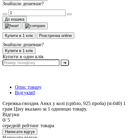
Знайшли дешевше?
До кошика
Купити в 1 клік
Розстрочка online
Знайшли дешевше?
Купити в 1 клік
Купити в один клік
➔
Опис товару
Відгуків
0
Сережка-гвоздик Анкх у колі (срібло, 925 проба) (st-040) 1
грам Ціну вказано за 1 одиницю товару.
Відгуки
0
/ 5
середній рейтинг товара
Написати відгук
Написати відгук