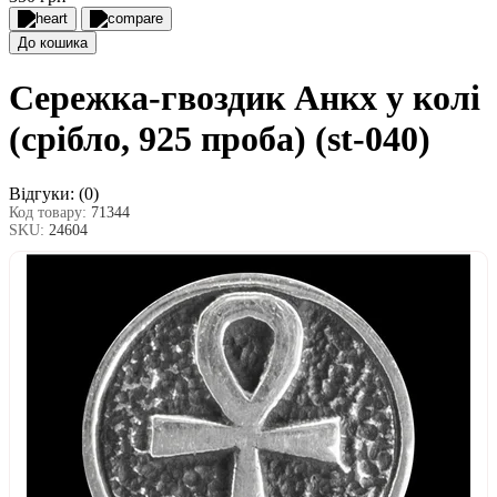
До кошика
Сережка-гвоздик Анкх у колі
(срібло, 925 проба) (st-040)
Відгуки:
(0)
Код товару:
71344
SKU:
24604