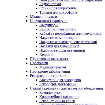
Радіосистеми
Стійки для мікрофонів
Тримачі для мікрофонів
Мікшерні пульти
Навушники і гарнітури
Амбушюри
Бездротові навушники
Кабелі та перехідники для навушників
Навушники мініатюрні
Навушники накладні спеціалізовані
Насадки для навушників
Підсилювачі для навушників
Хедсети
Підсилювачі потужності
Програвачі
Медіапрогравачі
Програмне забезпечення
Рекордери і все до них
Аксесуари для рекордерів
Рекордери, диктофони
Стійки і кріплення для звукового обладнання
Комплектуючі
Кронштейни і кріплення
Рекові стійки та кейси