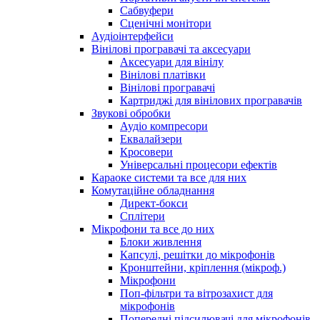
Сабвуфери
Сценічні монітори
Аудіоінтерфейси
Вінілові програвачі та аксесуари
Аксесуари для вінілу
Вінілові платівки
Вінілові програвачі
Картриджі для вінілових програвачів
Звукові обробки
Аудіо компресори
Еквалайзери
Кросовери
Універсальні процесори ефектів
Караоке системи та все для них
Комутаційне обладнання
Директ-бокси
Сплітери
Мікрофони та все до них
Блоки живлення
Капсулі, решітки до мікрофонів
Кронштейни, кріплення (мікроф.)
Мікрофони
Поп-фільтри та вітрозахист для
мікрофонів
Попередні підсилювачі для мікрофонів