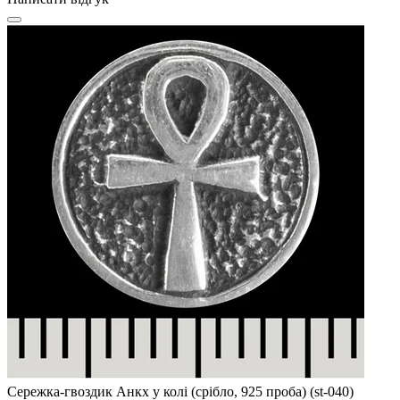
Сережка-гвоздик Анкх у колі (срібло, 925 проба) (st-040)