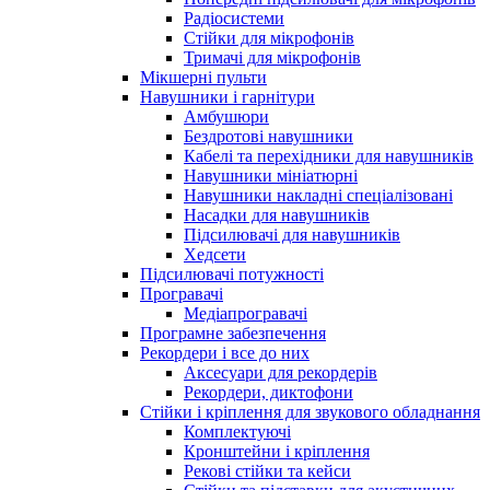
Радіосистеми
Стійки для мікрофонів
Тримачі для мікрофонів
Мікшерні пульти
Навушники і гарнітури
Амбушюри
Бездротові навушники
Кабелі та перехідники для навушників
Навушники мініатюрні
Навушники накладні спеціалізовані
Насадки для навушників
Підсилювачі для навушників
Хедсети
Підсилювачі потужності
Програвачі
Медіапрогравачі
Програмне забезпечення
Рекордери і все до них
Аксесуари для рекордерів
Рекордери, диктофони
Стійки і кріплення для звукового обладнання
Комплектуючі
Кронштейни і кріплення
Рекові стійки та кейси