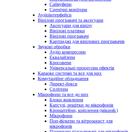
Сабвуфери
Сценічні монітори
Аудіоінтерфейси
Вінілові програвачі та аксесуари
Аксесуари для вінілу
Вінілові платівки
Вінілові програвачі
Картриджі для вінілових програвачів
Звукові обробки
Аудіо компресори
Еквалайзери
Кросовери
Універсальні процесори ефектів
Караоке системи та все для них
Комутаційне обладнання
Директ-бокси
Сплітери
Мікрофони та все до них
Блоки живлення
Капсулі, решітки до мікрофонів
Кронштейни, кріплення (мікроф.)
Мікрофони
Поп-фільтри та вітрозахист для
мікрофонів
Попередні підсилювачі для мікрофонів