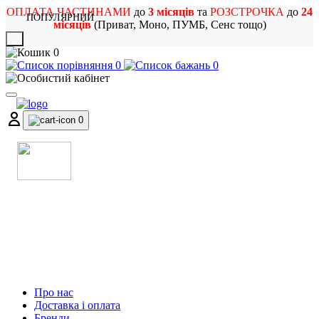
ОПЛАТА ЧАСТИНАМИ
до
3 місяців
та
РОЗСТРОЧКА
до
24
ПОПУЛЯРНИЙ
місяців
(Приват, Моно, ПУМБ, Сенс тощо)
X
0
0
0
0
МАГАЗИН
МУЗИЧНИХ ІНСТРУМЕНТІВ
ТА РОК АТРИБУТИКИ
Про нас
Доставка і оплата
Бренди