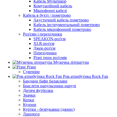
Кабель Мультикор
Комутаційний кабель
Мікрофонні кабелі
Кабель в бухті / пометрово
Акустичний кабель пометрово
Кабель інструментальний пометрово
Кабель мікрофонний пометрово
Роз'єми і перехідники
SPEAKON-роз'єм
XLR-роз'єм
Джек-роз'єм
Перехідники
Різні типи роз'ємів
Музична література
Різне
Сувеніри
Рок-атрибутика Rock Fan
Бандани бафи балаклави
Браслети напульсники наручі
Дитячі футболки
Значки
Кепки
Кулони
Куртки - безрукавки (джинс)
Ланцюги