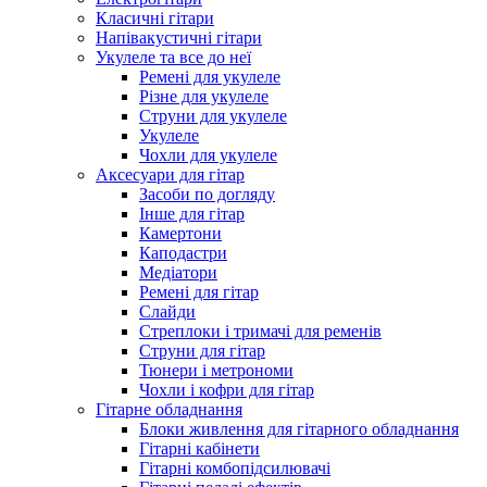
Класичні гітари
Напівакустичні гітари
Укулеле та все до неї
Ремені для укулеле
Різне для укулеле
Струни для укулеле
Укулеле
Чохли для укулеле
Аксесуари для гітар
Засоби по догляду
Інше для гітар
Камертони
Каподастри
Медіатори
Ремені для гітар
Слайди
Стреплоки і тримачі для ременів
Струни для гітар
Тюнери і метрономи
Чохли і кофри для гітар
Гітарне обладнання
Блоки живлення для гітарного обладнання
Гітарні кабінети
Гітарні комбопідсилювачі