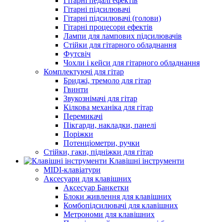
Гітарні педалі ефектів
Гітарні підсилювачі
Гітарні підсилювачі (голови)
Гітарні процесори ефектів
Лампи для лампових підсилювачів
Стійки для гітарного обладнання
Футсвіч
Чохли і кейси для гітарного обладнання
Комплектуючі для гітар
Бриджі, тремоло для гітар
Гвинти
Звукознімачі для гітар
Кілкова механіка для гітар
Перемикачі
Пікгарди, накладки, панелі
Поріжки
Потенціометри, ручки
Стійки, гаки, підніжки для гітар
Клавішні інструменти
MIDI-клавіатури
Аксесуари для клавішних
Аксесуар Банкетки
Блоки живлення для клавішних
Комбопідсилювачі для клавішних
Метрономи для клавішних