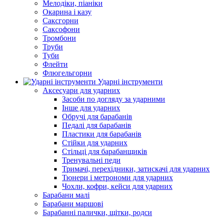
Мелодіки, піаніки
Окарина і казу
Саксгорни
Саксофони
Тромбони
Труби
Туби
Флейти
Флюгельгорни
Ударні інструменти
Аксесуари для ударних
Засоби по догляду за ударними
Інше для ударних
Обручі для барабанів
Педалі для барабанів
Пластики для барабанів
Стійки для ударних
Стільці для барабанщиків
Тренувальні педи
Тримачі, перехідники, затискачі для ударних
Тюнери і метрономи для ударних
Чохли, кофри, кейси для ударних
Барабани малі
Барабани маршові
Барабанні палички, щітки, родси