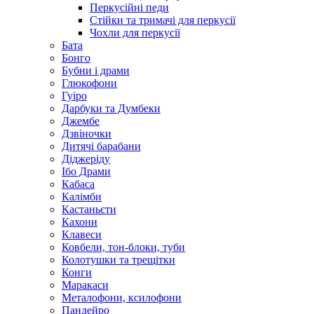
Перкусійні педи
Стійки та тримачі для перкусії
Чохли для перкусії
Бата
Бонго
Бубни і драми
Глюкофони
Гуіро
Дарбуки та Думбеки
Джембе
Дзвіночки
Дитячі барабани
Діджеріду
Ібо Драми
Кабаса
Калімби
Кастаньєти
Кахони
Клавеси
Ковбели, тон-блоки, туби
Колотушки та трещітки
Конги
Маракаси
Металофони, ксилофони
Пандейро