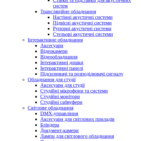
Стійки та підставки для акустичних
систем
Трансляційне обладнання
Настінні акустичні системи
Підвісні акустичні системи
Рупорні акустичні системи
Стельові акустичні системи
Інтерактивне обладнання
Аксесуари
Відеокамери
Відеообладнання
Інтерактивні дошки
Інтерактивні панелі
Підсилювачі та розподілювачі сигналу
Обладнання для студії
Аксесуари для студії
Студійні мікрофони та системи
Студійні монітори
Студійні сабвуфери
Світлове обладнання
DMX-управління
Аксесуари для світлових приладів
Бліндера
Документ-камери
Лампи для світлового обладнання