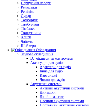
Перкусійні набори
Рейнстіки
Репініко
Сурдо
Тамборіми
Тамбурини
Тімбалес
Трикутники
Ханги
Чаймес
Шейкери
Обладнання
Звукове обладнання
DJ-мікшери та контролери
Аксесуари для аудіо
Адаптери для аудіо
Інше для аудіо
Картриджі
Чохли для аудіо
Акустичні системи
Активні акустичні системи
Динаміки
Лінійні масиви
Пасивні акустичні системи
Портативні акустичні системи