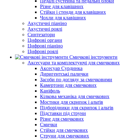
Педалі сустейна та педальні блоки
Різне для клавішних
Стійки і стенди для клавішних
Чохли для клавішних
Акустичні піаніно
Акустичні роялі
Синтезатори
Цифрові органи
Цифрові піаніно
Цифрові роялі
Смичкові інструменти
Аксесуари та комплектуючі для смичкових
Аксесуар Сурдинка
Диригентські палички
Засоби по догляду за смичковими
Камертони для смичкових
Каніфоль
Кілкова механіка для смичкових
Мостики для скрипок і альтів
Підборiдники для скрипок і альтів
Підставки під струни
Різне для смичкових
Смички
Стійки для смичкових
Струни для смичкових