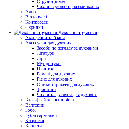
Струнотримачі
Чохли і футляри для смичкових
Альти
Віолончелі
Контрабаси
Скрипки
Духові інструменти
Акордеони та баяни
Аксесуари для духових
Засоби по догляду за духовими
Лігатури
Ліри
Мундштуки
Пюпітри
Ремені для духових
Різне для духових
Стійки і тримачі для духових
Тростини
Чохли та футляри для духових
Блок-флейта і пеннівістл
Валторни
Гобої
Губні гармошки
Кларнети
Корнети