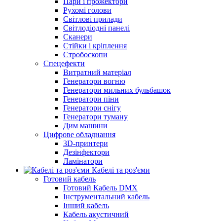
Пари і прожектори
Рухомі голови
Світлові прилади
Світлодіодні панелі
Сканери
Стійки і кріплення
Стробоскопи
Спецефекти
Витратний матеріал
Генератори вогню
Генератори мильних бульбашок
Генератори піни
Генератори снігу
Генератори туману
Дим машини
Цифрове обладнання
3D-принтери
Дезінфектори
Ламінатори
Кабелі та роз'єми
Готовий кабель
Готовий Кабель DMX
Інструментальний кабель
Інший кабель
Кабель акустичний