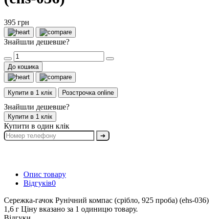
395 грн
Знайшли дешевше?
До кошика
Купити в 1 клік
Розстрочка online
Знайшли дешевше?
Купити в 1 клік
Купити в один клік
➔
Опис товару
Відгуків
0
Сережка-гачок Рунічний компас (срібло, 925 проба) (ehs-036)
1,6 г Ціну вказано за 1 одиницю товару.
Відгуки