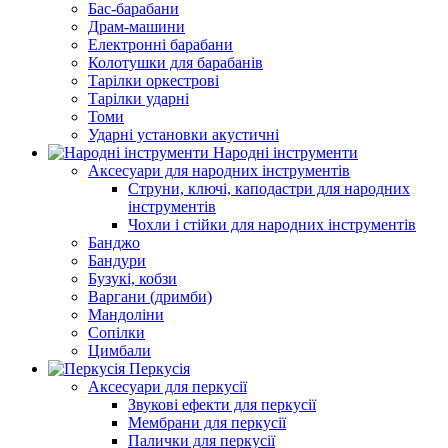
Бас-барабани
Драм-машини
Електронні барабани
Колотушки для барабанів
Тарілки оркестрові
Тарілки ударні
Томи
Ударні установки акустичні
Народні інструменти
Аксесуари для народних інструментів
Струни, ключі, каподастри для народних
інструментів
Чохли і стійки для народних інструментів
Банджо
Бандури
Бузукі, кобзи
Варгани (дримби)
Мандоліни
Сопілки
Цимбали
Перкусія
Аксесуари для перкусії
Звукові ефекти для перкусії
Мембрани для перкусії
Палички для перкусії