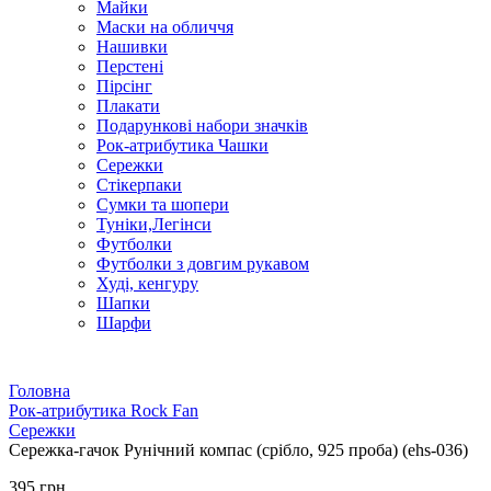
Майки
Маски на обличчя
Нашивки
Перстені
Пірсінг
Плакати
Подарункові набори значків
Рок-атрибутика Чашки
Сережки
Стікерпаки
Сумки та шопери
Туніки,Легінси
Футболки
Футболки з довгим рукавом
Худі, кенгуру
Шапки
Шарфи
Головна
Рок-атрибутика Rock Fan
Сережки
Сережка-гачок Рунічний компас (срібло, 925 проба) (ehs-036)
395 грн