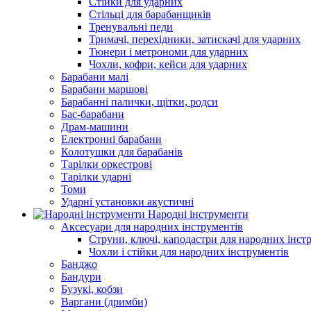
Стійки для ударних
Стільці для барабанщиків
Тренувальні педи
Тримачі, перехідники, затискачі для ударних
Тюнери і метрономи для ударних
Чохли, кофри, кейси для ударних
Барабани малі
Барабани маршові
Барабанні палички, щітки, родси
Бас-барабани
Драм-машини
Електронні барабани
Колотушки для барабанів
Тарілки оркестрові
Тарілки ударні
Томи
Ударні установки акустичні
Народні інструменти
Аксесуари для народних інструментів
Струни, ключі, каподастри для народних інст
Чохли і стійки для народних інструментів
Банджо
Бандури
Бузукі, кобзи
Варгани (дримби)