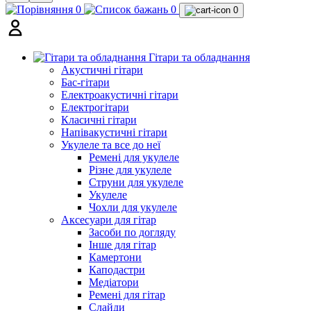
0
0
0
Гітари та обладнання
Акустичні гітари
Бас-гітари
Електроакустичні гітари
Електрогітари
Класичні гітари
Напівакустичні гітари
Укулеле та все до неї
Ремені для укулеле
Різне для укулеле
Струни для укулеле
Укулеле
Чохли для укулеле
Аксесуари для гітар
Засоби по догляду
Інше для гітар
Камертони
Каподастри
Медіатори
Ремені для гітар
Слайди