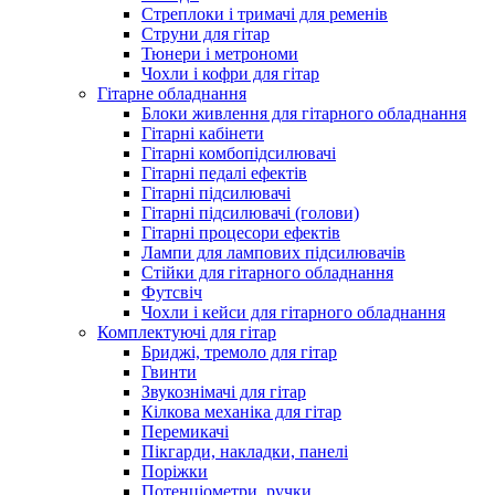
Стреплоки і тримачі для ременів
Струни для гітар
Тюнери і метрономи
Чохли і кофри для гітар
Гітарне обладнання
Блоки живлення для гітарного обладнання
Гітарні кабінети
Гітарні комбопідсилювачі
Гітарні педалі ефектів
Гітарні підсилювачі
Гітарні підсилювачі (голови)
Гітарні процесори ефектів
Лампи для лампових підсилювачів
Стійки для гітарного обладнання
Футсвіч
Чохли і кейси для гітарного обладнання
Комплектуючі для гітар
Бриджі, тремоло для гітар
Гвинти
Звукознімачі для гітар
Кілкова механіка для гітар
Перемикачі
Пікгарди, накладки, панелі
Поріжки
Потенціометри, ручки