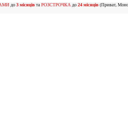
АМИ
до
3 місяців
та
РОЗСТРОЧКА
до
24 місяців
(Приват, Моно