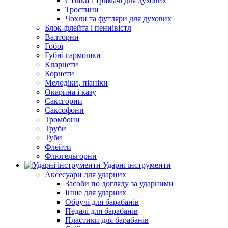
Стійки і тримачі для духових
Тростини
Чохли та футляри для духових
Блок-флейта і пеннівістл
Валторни
Гобої
Губні гармошки
Кларнети
Корнети
Мелодіки, піаніки
Окарина і казу
Саксгорни
Саксофони
Тромбони
Труби
Туби
Флейти
Флюгельгорни
Ударні інструменти
Аксесуари для ударних
Засоби по догляду за ударними
Інше для ударних
Обручі для барабанів
Педалі для барабанів
Пластики для барабанів