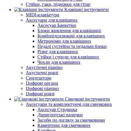
Стійки, гаки, підніжки для гітар
Клавішні інструменти
MIDI-клавіатури
Аксесуари для клавішних
Аксесуар Банкетки
Блоки живлення для клавішних
Комбопідсилювачі для клавішних
Метрономи для клавішних
Педалі сустейна та педальні блоки
Різне для клавішних
Стійки і стенди для клавішних
Чохли для клавішних
Акустичні піаніно
Акустичні роялі
Синтезатори
Цифрові органи
Цифрові піаніно
Цифрові роялі
Смичкові інструменти
Аксесуари та комплектуючі для смичкових
Аксесуар Сурдинка
Диригентські палички
Засоби по догляду за смичковими
Камертони для смичкових
Каніфоль