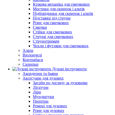
Кілкова механіка для смичкових
Мостики для скрипок і альтів
Підборiдники для скрипок і альтів
Підставки під струни
Різне для смичкових
Смички
Стійки для смичкових
Струни для смичкових
Струнотримачі
Чохли і футляри для смичкових
Альти
Віолончелі
Контрабаси
Скрипки
Духові інструменти
Акордеони та баяни
Аксесуари для духових
Засоби по догляду за духовими
Лігатури
Ліри
Мундштуки
Пюпітри
Ремені для духових
Різне для духових