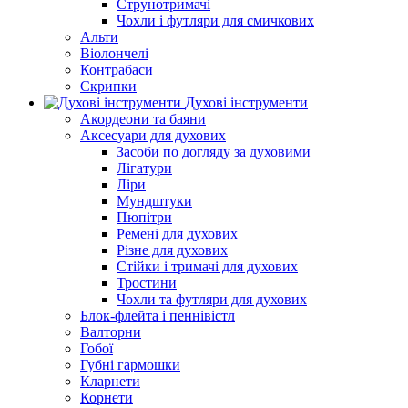
Струнотримачі
Чохли і футляри для смичкових
Альти
Віолончелі
Контрабаси
Скрипки
Духові інструменти
Акордеони та баяни
Аксесуари для духових
Засоби по догляду за духовими
Лігатури
Ліри
Мундштуки
Пюпітри
Ремені для духових
Різне для духових
Стійки і тримачі для духових
Тростини
Чохли та футляри для духових
Блок-флейта і пеннівістл
Валторни
Гобої
Губні гармошки
Кларнети
Корнети