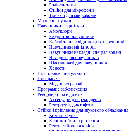
Радіосистеми
Стійки для мікрофонів
Тримачі для мікрофонів
Мікшерні пульти
Навушники і гарнітури
Амбушюри
Бездротові навушники
Кабелі та перехідники для навушників
Навушники мініатюрні
Навушники накладні спеціалізовані
Насадки для навушників
Підсилювачі для навушників
Хедсети
Підсилювачі потужності
Програвачі
Медіапрогравачі
Програмне забезпечення
Рекордери і все до них
Аксесуари для рекордерів
Рекордери, диктофони
Стійки і кріплення для звукового обладнання
Комплектуючі
Кронштейни і кріплення
Рекові стійки та кейси