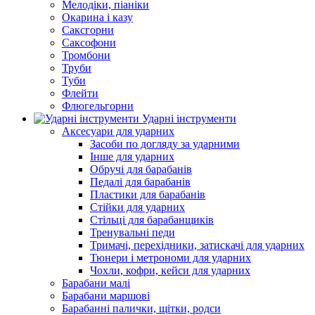
Мелодіки, піаніки
Окарина і казу
Саксгорни
Саксофони
Тромбони
Труби
Туби
Флейти
Флюгельгорни
Ударні інструменти
Аксесуари для ударних
Засоби по догляду за ударними
Інше для ударних
Обручі для барабанів
Педалі для барабанів
Пластики для барабанів
Стійки для ударних
Стільці для барабанщиків
Тренувальні педи
Тримачі, перехідники, затискачі для ударних
Тюнери і метрономи для ударних
Чохли, кофри, кейси для ударних
Барабани малі
Барабани маршові
Барабанні палички, щітки, родси