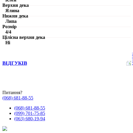
Верхня дека
Ялина
Нижня дека
Липа
Розмір
4/4
Цілісна верхня дека
Ні
ВІДГУКІВ
Питання?
(068) 681-88-55
(068) 681-88-55
(099) 701-75-85
(063) 680-19-94