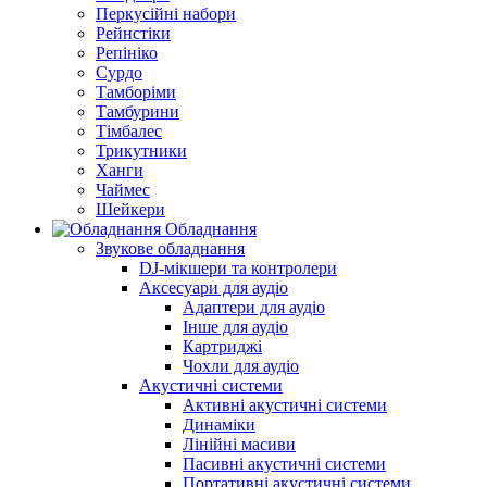
Перкусійні набори
Рейнстіки
Репініко
Сурдо
Тамборіми
Тамбурини
Тімбалес
Трикутники
Ханги
Чаймес
Шейкери
Обладнання
Звукове обладнання
DJ-мікшери та контролери
Аксесуари для аудіо
Адаптери для аудіо
Інше для аудіо
Картриджі
Чохли для аудіо
Акустичні системи
Активні акустичні системи
Динаміки
Лінійні масиви
Пасивні акустичні системи
Портативні акустичні системи