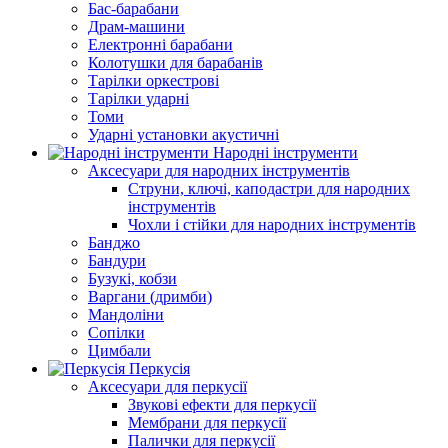
Бас-барабани
Драм-машини
Електронні барабани
Колотушки для барабанів
Тарілки оркестрові
Тарілки ударні
Томи
Ударні установки акустичні
Народні інструменти
Аксесуари для народних інструментів
Струни, ключі, каподастри для народних
інструментів
Чохли і стійки для народних інструментів
Банджо
Бандури
Бузукі, кобзи
Варгани (дримби)
Мандоліни
Сопілки
Цимбали
Перкусія
Аксесуари для перкусії
Звукові ефекти для перкусії
Мембрани для перкусії
Палички для перкусії