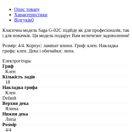
Опис товару
Характеристики
Відгуків
0
Класична модель Saga G-02С підійде як для професіоналів, так
і для новачків. Ця модель подарує Вам величезне задоволення!
Розмір: 4/4. Корпус: ламінат ялини. Гриф: клен. Накладка
грифа: клен. Дека і обичайки: липа.
Електрогітара
Гриф
Клен
Кількість ладів
18
Накладка грифа
Клен
Default
Верхня дека
Ялина
Нижня дека
Липа
Розмір
4/4