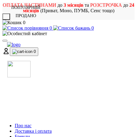
ОПЛАТА ЧАСТИНАМИ
до
3 місяців
та
РОЗСТРОЧКА
до
24
ПОПУЛЯРНИЙ
місяців
(Приват, Моно, ПУМБ, Сенс тощо)
ПРОДАНО
X
0
0
0
0
МАГАЗИН
МУЗИЧНИХ ІНСТРУМЕНТІВ
ТА РОК АТРИБУТИКИ
Про нас
Доставка і оплата
Бренди