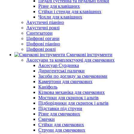
Педалі сустейна та педальні блоки
Різне для клавішних
Стійки і стенди для клавішних
Чохли для клавішних
Акустичні піаніно
Акустичні роялі
Синтезатори
Цифрові органи
Цифрові піаніно
Цифрові роялі
Смичкові інструменти
Аксесуари та комплектуючі для смичкових
Аксесуар Сурдинка
Диригентські палички
Засоби по догляду за смичковими
Камертони для смичкових
Каніфоль
Кілкова механіка для смичкових
Мостики для скрипок і альтів
Підборiдники для скрипок і альтів
Підставки під струни
Різне для смичкових
Смички
Стійки для смичкових
Струни для смичкових