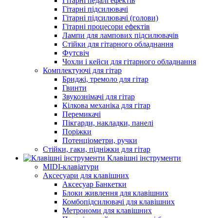
Гітарні педалі ефектів
Гітарні підсилювачі
Гітарні підсилювачі (голови)
Гітарні процесори ефектів
Лампи для лампових підсилювачів
Стійки для гітарного обладнання
Футсвіч
Чохли і кейси для гітарного обладнання
Комплектуючі для гітар
Бриджі, тремоло для гітар
Гвинти
Звукознімачі для гітар
Кілкова механіка для гітар
Перемикачі
Пікгарди, накладки, панелі
Поріжки
Потенціометри, ручки
Стійки, гаки, підніжки для гітар
Клавішні інструменти
MIDI-клавіатури
Аксесуари для клавішних
Аксесуар Банкетки
Блоки живлення для клавішних
Комбопідсилювачі для клавішних
Метрономи для клавішних