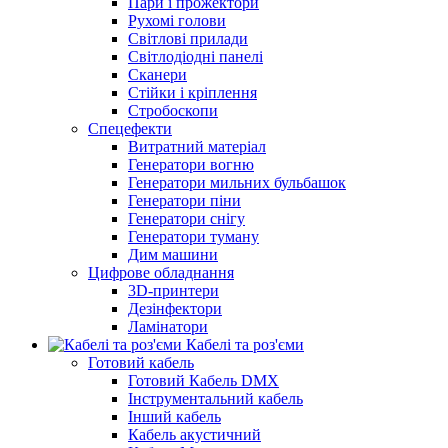
Пари і прожектори
Рухомі голови
Світлові прилади
Світлодіодні панелі
Сканери
Стійки і кріплення
Стробоскопи
Спецефекти
Витратний матеріал
Генератори вогню
Генератори мильних бульбашок
Генератори піни
Генератори снігу
Генератори туману
Дим машини
Цифрове обладнання
3D-принтери
Дезінфектори
Ламінатори
Кабелі та роз'єми
Готовий кабель
Готовий Кабель DMX
Інструментальний кабель
Інший кабель
Кабель акустичний