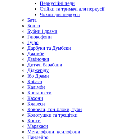
Перкусійні педи
Стійки та тримачі для перкусії
Чохли для перкусії
Бата
Бонго
Бубни і драми
Глюкофони
Гуіро
Дарбуки та Думбеки
Джембе
Дзвіночки
Дитячі барабани
Діджеріду
Ібо Драми
Кабаса
Калімби
Кастаньєти
Кахони
Клавеси
Ковбели, тон-блоки, туби
Колотушки та трещітки
Конги
Маракаси
Металофони, ксилофони
Пандейро