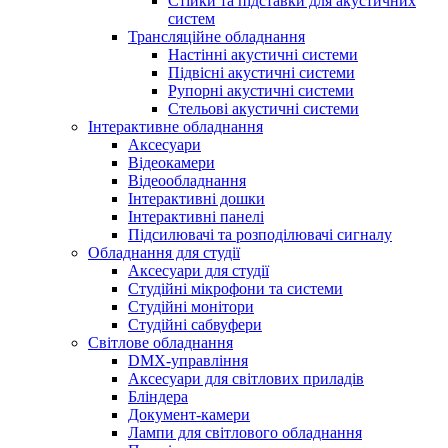
Стійки та підставки для акустичних
систем
Трансляційне обладнання
Настінні акустичні системи
Підвісні акустичні системи
Рупорні акустичні системи
Стельові акустичні системи
Інтерактивне обладнання
Аксесуари
Відеокамери
Відеообладнання
Інтерактивні дошки
Інтерактивні панелі
Підсилювачі та розподілювачі сигналу
Обладнання для студії
Аксесуари для студії
Студійні мікрофони та системи
Студійні монітори
Студійні сабвуфери
Світлове обладнання
DMX-управління
Аксесуари для світлових приладів
Бліндера
Документ-камери
Лампи для світлового обладнання