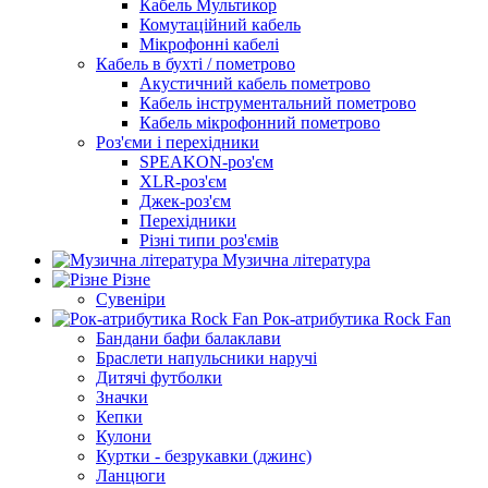
Кабель Мультикор
Комутаційний кабель
Мікрофонні кабелі
Кабель в бухті / пометрово
Акустичний кабель пометрово
Кабель інструментальний пометрово
Кабель мікрофонний пометрово
Роз'єми і перехідники
SPEAKON-роз'єм
XLR-роз'єм
Джек-роз'єм
Перехідники
Різні типи роз'ємів
Музична література
Різне
Сувеніри
Рок-атрибутика Rock Fan
Бандани бафи балаклави
Браслети напульсники наручі
Дитячі футболки
Значки
Кепки
Кулони
Куртки - безрукавки (джинс)
Ланцюги