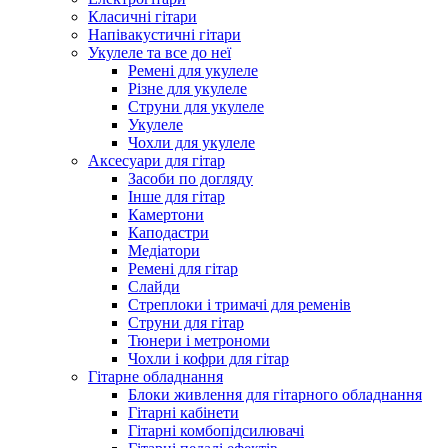
Класичні гітари
Напівакустичні гітари
Укулеле та все до неї
Ремені для укулеле
Різне для укулеле
Струни для укулеле
Укулеле
Чохли для укулеле
Аксесуари для гітар
Засоби по догляду
Інше для гітар
Камертони
Каподастри
Медіатори
Ремені для гітар
Слайди
Стреплоки і тримачі для ременів
Струни для гітар
Тюнери і метрономи
Чохли і кофри для гітар
Гітарне обладнання
Блоки живлення для гітарного обладнання
Гітарні кабінети
Гітарні комбопідсилювачі