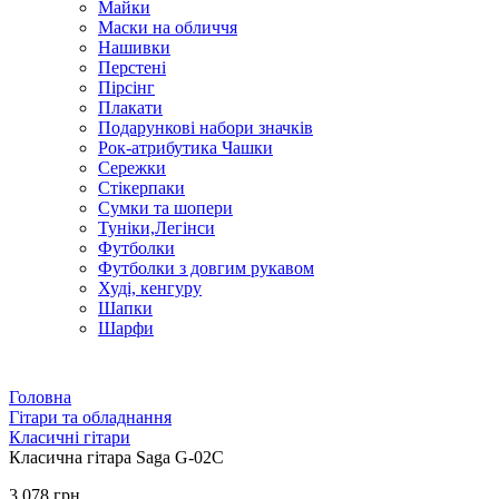
Майки
Маски на обличчя
Нашивки
Перстені
Пірсінг
Плакати
Подарункові набори значків
Рок-атрибутика Чашки
Сережки
Стікерпаки
Сумки та шопери
Туніки,Легінси
Футболки
Футболки з довгим рукавом
Худі, кенгуру
Шапки
Шарфи
Головна
Гітари та обладнання
Класичні гітари
Класична гітара Saga G-02С
3 078 грн