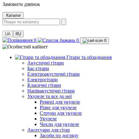
Замовити дзвінок
Каталог
UA
RU
0
0
0
Гітари та обладнання
Акустичні гітари
Бас-гітари
Електроакустичні гітари
Електрогітари
Класичні гітари
Напівакустичні гітари
Укулеле та все до неї
Ремені для укулеле
Різне для укулеле
Струни для укулеле
Укулеле
Чохли для укулеле
Аксесуари для гітар
Засоби по догляду