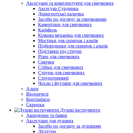
Аксесуари та комплектуючі для смичкових
Аксесуар Сурдинка
Диригентські палички
Засоби по догляду за смичковими
Камертони для смичкових
Каніфоль
Кілкова механіка для смичкових
Мостики для скрипок і альтів
Підборiдники для скрипок і альтів
Підставки під струни
Різне для смичкових
Смички
Стійки для смичкових
Струни для смичкових
Струнотримачі
Чохли і футляри для смичкових
Альти
Віолончелі
Контрабаси
Скрипки
Духові інструменти
Акордеони та баяни
Аксесуари для духових
Засоби по догляду за духовими
Лігатури