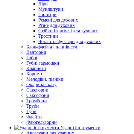
Ліри
Мундштуки
Пюпітри
Ремені для духових
Різне для духових
Стійки і тримачі для духових
Тростини
Чохли та футляри для духових
Блок-флейта і пеннівістл
Валторни
Гобої
Губні гармошки
Кларнети
Корнети
Мелодіки, піаніки
Окарина і казу
Саксгорни
Саксофони
Тромбони
Труби
Туби
Флейти
Флюгельгорни
Ударні інструменти
Аксесуари для ударних