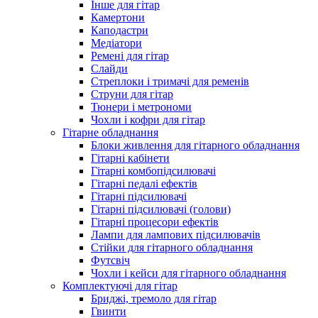
Інше для гітар
Камертони
Каподастри
Медіатори
Ремені для гітар
Слайди
Стреплоки і тримачі для ременів
Струни для гітар
Тюнери і метрономи
Чохли і кофри для гітар
Гітарне обладнання
Блоки живлення для гітарного обладнання
Гітарні кабінети
Гітарні комбопідсилювачі
Гітарні педалі ефектів
Гітарні підсилювачі
Гітарні підсилювачі (голови)
Гітарні процесори ефектів
Лампи для лампових підсилювачів
Стійки для гітарного обладнання
Футсвіч
Чохли і кейси для гітарного обладнання
Комплектуючі для гітар
Бриджі, тремоло для гітар
Гвинти