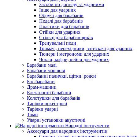
Засоби по догляду за ударними
Інше для ударних
Обручі для барабанів
Педалі для барабанів
Пластики для барабанів
Стійки для ударних
Стільці для барабанщиків
Тренувальні педи
Тримачі, перехідники, затискачі для ударних
Тюнери і метрономи для ударних
Чохли, кофри, кейси для ударних
Барабани малі
Барабани маршові
Барабанні палички, щітки, родси
Бас-барабани
Драм-машини
Електронні барабани
Колотушки для барабанів
Тарілки оркестрові
Тарілки ударні
Томи
Ударні установки акустичні
Народні інструменти
Аксесуари для народних інструментів
Струни, ключі, каподастри для народних інст