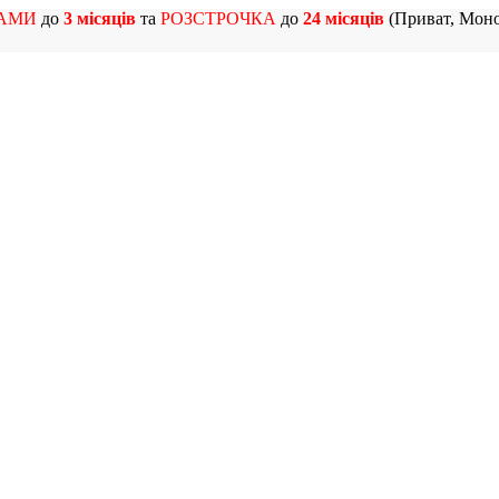
АМИ
до
3 місяців
та
РОЗСТРОЧКА
до
24 місяців
(Приват, Моно