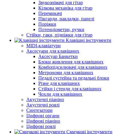
Звукознімачі для гітар
Кілкова механіка для гітар
Перемикачі
Пікгарди, накладки, панелі
Поріжки
Потенціометри, ручки
Стійки, гаки, підніжки для гітар
Клавішні інструменти
MIDI-клавіатури
Аксесуари для клавішних
Аксесуар Банкетки
Блоки живлення для клавішних
Комбопідсилювачі для клавішних
Метрономи для клавішних
Педалі сустейна та педальні блоки
Різне для клавішних
Стійки і стенди для клавішних
Чохли для клавішних
Акустичні піаніно
Акустичні роялі
Синтезатори
Цифрові органи
Цифрові піаніно
Цифрові роялі
Смичкові інструменти