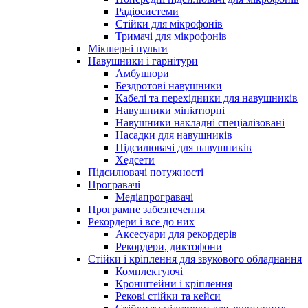
Радіосистеми
Стійки для мікрофонів
Тримачі для мікрофонів
Мікшерні пульти
Навушники і гарнітури
Амбушюри
Бездротові навушники
Кабелі та перехідники для навушників
Навушники мініатюрні
Навушники накладні спеціалізовані
Насадки для навушників
Підсилювачі для навушників
Хедсети
Підсилювачі потужності
Програвачі
Медіапрогравачі
Програмне забезпечення
Рекордери і все до них
Аксесуари для рекордерів
Рекордери, диктофони
Стійки і кріплення для звукового обладнання
Комплектуючі
Кронштейни і кріплення
Рекові стійки та кейси