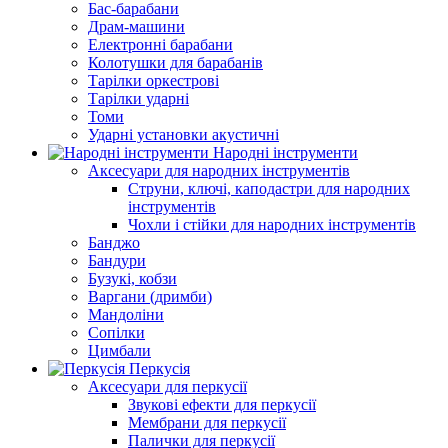
Бас-барабани
Драм-машини
Електронні барабани
Колотушки для барабанів
Тарілки оркестрові
Тарілки ударні
Томи
Ударні установки акустичні
Народні інструменти
Аксесуари для народних інструментів
Струни, ключі, каподастри для народних
інструментів
Чохли і стійки для народних інструментів
Банджо
Бандури
Бузукі, кобзи
Варгани (дримби)
Мандоліни
Сопілки
Цимбали
Перкусія
Аксесуари для перкусії
Звукові ефекти для перкусії
Мембрани для перкусії
Палички для перкусії