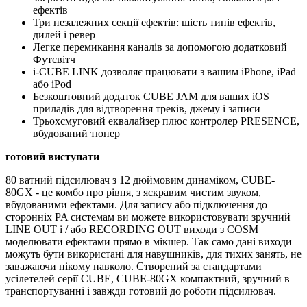
ефектів
Три незалежних секції ефектів: шість типів ефектів,
дилей і ревер
Легке перемикання каналів за допомогою додатковий
Футсвітч
i-CUBE LINK дозволяє працювати з вашим iPhone, iPad
або iPod
Безкоштовний додаток CUBE JAM для ваших iOS
приладів для відтворення треків, джему і записи
Трьохсмуговий еквалайзер плюс контролер PRESENCE,
вбудований тюнер
готовий виступати
80 ватний підсилювач з 12 дюймовим динаміком, CUBE-
80GX - це комбо про рівня, з яскравим чистим звуком,
вбудованими ефектами.
Для запису або підключення до
сторонніх PA системам ви можете використовувати зручний
LINE OUT і / або RECORDING OUT виходи з COSM
моделювати ефектами прямо в мікшер.
Так само дані виходи
можуть бути використані для навушників, для тихих занять, не
заважаючи нікому навколо.
Створений за стандартами
усілетелей серії CUBE, CUBE-80GX компактний, зручний в
транспортуванні і завжди готовий до роботи підсилювач.