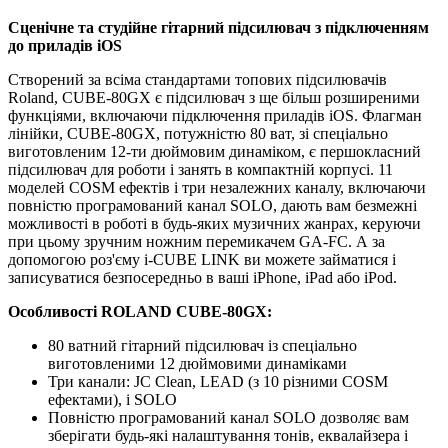
Сценічне та студійне гітарний підсилювач з підключенням
до приладів iOS
Створений за всіма стандартами топових підсилювачів
Roland, CUBE-80GX є підсилювач з ще більш розширеними
функціями, включаючи підключення приладів iOS.
Флагман
лінійки, CUBE-80GX, потужністю 80 ват, зі спеціально
виготовленим 12-ти дюймовим динаміком, є першокласний
підсилювач для роботи і занять в компактній корпусі.
11
моделей COSM ефектів і три незалежних каналу, включаючи
повністю програмований канал SOLO, дають вам безмежні
можливості в роботі в будь-яких музичних жанрах, керуючи
при цьому зручним ножним перемикачем GA-FC.
А за
допомогою роз'єму i-CUBE LINK ви можете займатися і
записуватися безпосередньо в ваші iPhone, iPad або iPod.
Особливості
ROLAND CUBE-80GX:
80 ватний гітарний підсилювач із спеціально
виготовленими 12 дюймовими динаміками
Три канали: JC Clean, LEAD (з 10 різними COSM
ефектами), і SOLO
Повністю програмований канал SOLO дозволяє вам
зберігати будь-які налаштування тонів, еквалайзера і