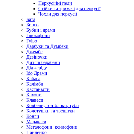
Перкусійні педи
Стійки та тримачі для перкусії
Чохли для перкусії
Бата
Бонго
Бубни і драми
Глюкофони
Гуіро
Дарбуки та Думбеки
Джембе
Дзвіночки
Дитячі барабани
Діджеріду
Ібо Драми
Кабаса
Калімби
Кастаньєти
Кахони
Клавеси
Ковбели, тон-блоки, туби
Колотушки та трещітки
Конги
Маракаси
Металофони, ксилофони
Пандейро