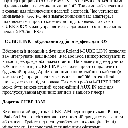
партнер при роботі з CUBE-80GX, з 6 перемикаються типами
підсилювачів, і перемиканням on / off.
Так само забезпечений
входами для підключення педалей експресії.
Час установки
мінімальне - GA-FC не вимагає живлення від адаптера, і
підключається просто кабелем до підсилювача.
Так само
CUBE-80GX може управлятися за допомогою опціональних
педалей FS-5u і FS-6.
i-CUBE LINK - вбудований аудіо інтерфейс для iOS
Вбудована інноваційна функція Roland i-CUBE LINK дозволяє
вам інтегрувати ваш iPhone, iPad або iPod і використовувати їх
в якості рекордера або джем станції.
На відміну від незручних
iOS інтерфейсів, i-UBE LINK дозволяє просто підключити
будь-який прилад Apple за допомогою звичайного кабелю (в
комплекті) і працювати з треками з вашої бібліотеки iPod,
іпользуя ефекти підсилювача.
Так само роз'єм i-CUBE LINK
може бути використаний як звичайний AUX IN вхід для
прослуховування музичних записів з вашого плеєра.
Додаток CUBE JAM
Безкоштовний додаток CUBE JAM перетворить ваш iPhone,
iPad або iPod Touch захоплююче пристрій для джемма, записи
або занять.
Грайте під пісні улюблених виконавців або під
мінус треки, і насолоджуйтеся якісними ефектами