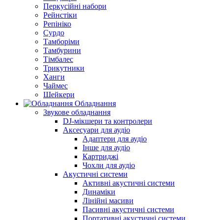
Перкусійні набори
Рейнстіки
Репініко
Сурдо
Тамборіми
Тамбурини
Тімбалес
Трикутники
Ханги
Чаймес
Шейкери
Обладнання
Звукове обладнання
DJ-мікшери та контролери
Аксесуари для аудіо
Адаптери для аудіо
Інше для аудіо
Картриджі
Чохли для аудіо
Акустичні системи
Активні акустичні системи
Динаміки
Лінійні масиви
Пасивні акустичні системи
Портативні акустичні системи