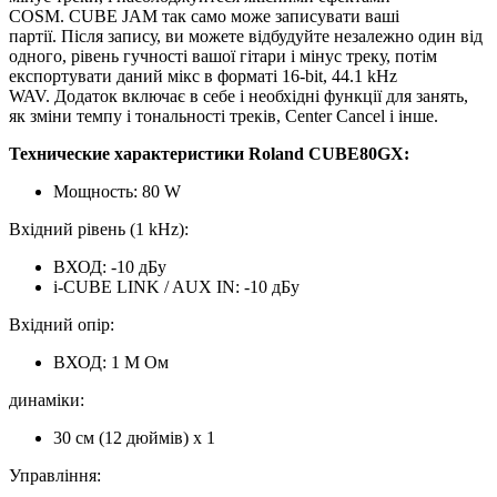
COSM.
CUBE JAM так само може записувати ваші
партії.
Після запису, ви можете відбудуйте незалежно один від
одного, рівень гучності вашої гітари і мінус треку, потім
експортувати даний мікс в форматі 16-bit, 44.1 kHz
WAV.
Додаток включає в себе і необхідні функції для занять,
як зміни темпу і тональності треків, Center Cancel і інше.
Технические характеристики Roland CUBE80GX:
Мощность: 80 W
Вхідний рівень (1 kHz):
ВХОД: -10 дБу
i-CUBE LINK / AUX IN: -10 дБу
Вхідний опір:
ВХОД: 1 М Ом
динаміки:
30 см (12 дюймів) x 1
Управління: