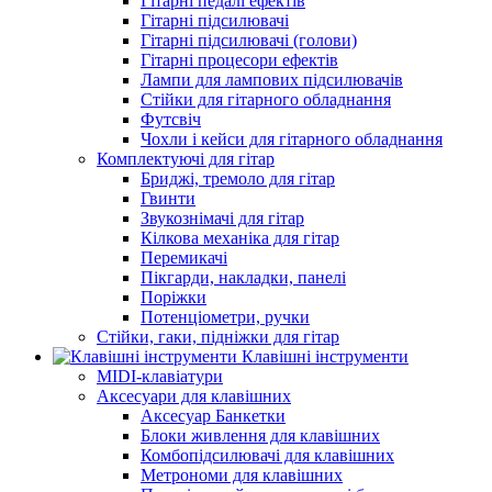
Гітарні педалі ефектів
Гітарні підсилювачі
Гітарні підсилювачі (голови)
Гітарні процесори ефектів
Лампи для лампових підсилювачів
Стійки для гітарного обладнання
Футсвіч
Чохли і кейси для гітарного обладнання
Комплектуючі для гітар
Бриджі, тремоло для гітар
Гвинти
Звукознімачі для гітар
Кілкова механіка для гітар
Перемикачі
Пікгарди, накладки, панелі
Поріжки
Потенціометри, ручки
Стійки, гаки, підніжки для гітар
Клавішні інструменти
MIDI-клавіатури
Аксесуари для клавішних
Аксесуар Банкетки
Блоки живлення для клавішних
Комбопідсилювачі для клавішних
Метрономи для клавішних