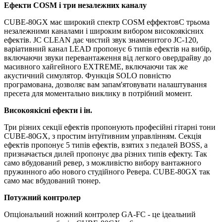
Ефекти COSM і три незалежних каналу
CUBE-80GX має широкий спектр COSM еффектовС трьома
незалежними каналами і широким вибором високоякісних
ефектів.
JC CLEAN дає чистий звук знаменитого JC-120,
варіативний канал LEAD пропонує 6 типів ефектів на вибір,
включаючи звуки перевантаження від легкого овердрайву до
масивного хайгейного EXTREME, включаючи так же
акустичний симулятор.
Функція SOLO повністю
програмована, дозволяє вам запам'ятовувати налаштування
пресета для моментально виклику в потрібний момент.
Високоякісні ефекти і ін.
Три різних секції ефектів пропонують професійні гітарні тони
CUBE-80GX, з простим інтуїтивним управлінням.
Секція
ефектів пропонує 5 типів ефектів, взятих з педалей BOSS, а
призначається дилей пропонує два різних типів ефекту.
Так
само вбудований ревер, з можливістю вибору вантажного
пружинного або нового студійного Ревера.
CUBE-80GX так
само має вбудований тюнер.
Потужний контролер
Опціональний ножний контролер GA-FC - це ідеальний