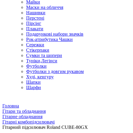
Майки
Маски на обличчя
Нашивки
Перстені
Пірсінг
Плакати
Подарункові набори значків
Рок-атрибутика Чашки
Сережки
Стікерпаки
Сумки та шопери
Туніки,Легінси
Футболки
Футболки з довгим рукавом
Худі, кенгуру
Шапки
Шарфи
Головна
Гітари та обладнання
Гітарне обладнання
Гітарні комбопідсилювачі
Гітарний підсилювач Roland CUBE-80GX