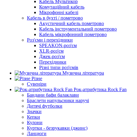
Кабель Мультикор
Комутаційний кабель
Мікрофонні кабелі
Кабель в бухті / пометрово
Акустичний кабель пометрово
Кабель інструментальний пометрово
Кабель мікрофонний пометрово
Роз'єми і перехідники
SPEAKON-роз'єм
XLR-роз'єм
Джек-роз'єм
Перехідники
Різні типи роз'ємів
Музична література
Різне
Сувеніри
Рок-атрибутика Rock Fan
Бандани бафи балаклави
Браслети напульсники наручі
Дитячі футболки
Значки
Кепки
Кулони
Куртки - безрукавки (джинс)
Ланцюги