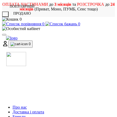
ОПЛАТА ЧАСТИНАМИ
до
3 місяців
та
РОЗСТРОЧКА
до
24
ПОПУЛЯРНИЙ
місяців
(Приват, Моно, ПУМБ, Сенс тощо)
ПРОДАНО
X
0
0
0
0
МАГАЗИН
МУЗИЧНИХ ІНСТРУМЕНТІВ
ТА РОК АТРИБУТИКИ
Про нас
Доставка і оплата
Бренди