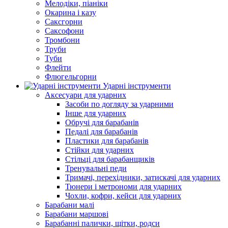
Мелодіки, піаніки
Окарина і казу
Саксгорни
Саксофони
Тромбони
Труби
Туби
Флейти
Флюгельгорни
Ударні інструменти
Аксесуари для ударних
Засоби по догляду за ударними
Інше для ударних
Обручі для барабанів
Педалі для барабанів
Пластики для барабанів
Стійки для ударних
Стільці для барабанщиків
Тренувальні педи
Тримачі, перехідники, затискачі для ударних
Тюнери і метрономи для ударних
Чохли, кофри, кейси для ударних
Барабани малі
Барабани маршові
Барабанні палички, щітки, родси