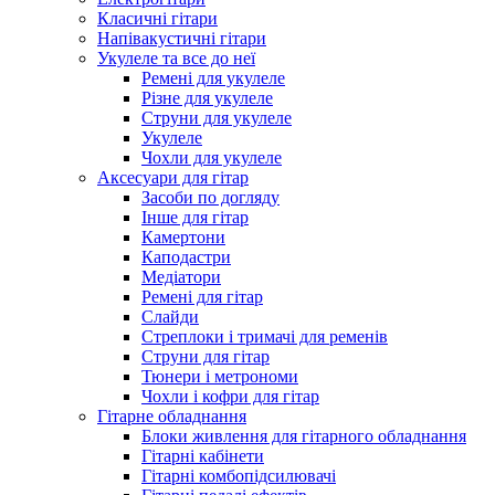
Класичні гітари
Напівакустичні гітари
Укулеле та все до неї
Ремені для укулеле
Різне для укулеле
Струни для укулеле
Укулеле
Чохли для укулеле
Аксесуари для гітар
Засоби по догляду
Інше для гітар
Камертони
Каподастри
Медіатори
Ремені для гітар
Слайди
Стреплоки і тримачі для ременів
Струни для гітар
Тюнери і метрономи
Чохли і кофри для гітар
Гітарне обладнання
Блоки живлення для гітарного обладнання
Гітарні кабінети
Гітарні комбопідсилювачі