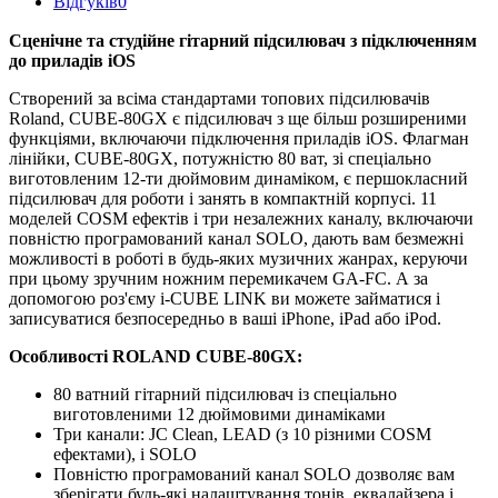
Відгуків
0
Сценічне та студійне гітарний підсилювач з підключенням
до приладів iOS
Створений за всіма стандартами топових підсилювачів
Roland, CUBE-80GX є підсилювач з ще більш розширеними
функціями, включаючи підключення приладів iOS.
Флагман
лінійки, CUBE-80GX, потужністю 80 ват, зі спеціально
виготовленим 12-ти дюймовим динаміком, є першокласний
підсилювач для роботи і занять в компактній корпусі.
11
моделей COSM ефектів і три незалежних каналу, включаючи
повністю програмований канал SOLO, дають вам безмежні
можливості в роботі в будь-яких музичних жанрах, керуючи
при цьому зручним ножним перемикачем GA-FC.
А за
допомогою роз'єму i-CUBE LINK ви можете займатися і
записуватися безпосередньо в ваші iPhone, iPad або iPod.
Особливості
ROLAND CUBE-80GX:
80 ватний гітарний підсилювач із спеціально
виготовленими 12 дюймовими динаміками
Три канали: JC Clean, LEAD (з 10 різними COSM
ефектами), і SOLO
Повністю програмований канал SOLO дозволяє вам
зберігати будь-які налаштування тонів, еквалайзера і