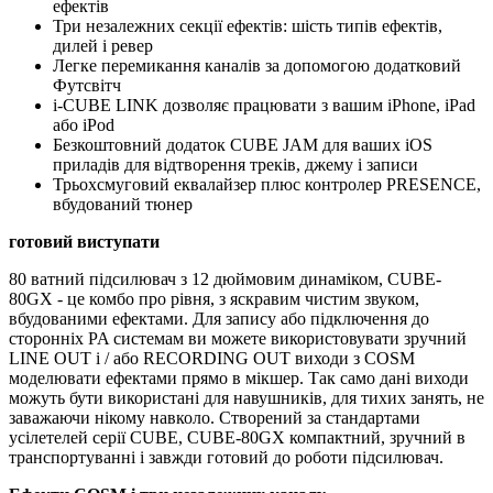
ефектів
Три незалежних секції ефектів: шість типів ефектів,
дилей і ревер
Легке перемикання каналів за допомогою додатковий
Футсвітч
i-CUBE LINK дозволяє працювати з вашим iPhone, iPad
або iPod
Безкоштовний додаток CUBE JAM для ваших iOS
приладів для відтворення треків, джему і записи
Трьохсмуговий еквалайзер плюс контролер PRESENCE,
вбудований тюнер
готовий виступати
80 ватний підсилювач з 12 дюймовим динаміком, CUBE-
80GX - це комбо про рівня, з яскравим чистим звуком,
вбудованими ефектами.
Для запису або підключення до
сторонніх PA системам ви можете використовувати зручний
LINE OUT і / або RECORDING OUT виходи з COSM
моделювати ефектами прямо в мікшер.
Так само дані виходи
можуть бути використані для навушників, для тихих занять, не
заважаючи нікому навколо.
Створений за стандартами
усілетелей серії CUBE, CUBE-80GX компактний, зручний в
транспортуванні і завжди готовий до роботи підсилювач.