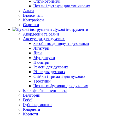
Струнотримачі
Чохли і футляри для смичкових
Альти
Віолончелі
Контрабаси
Скрипки
Духові інструменти
Акордеони та баяни
Аксесуари для духових
Засоби по догляду за духовими
Лігатури
Ліри
Мундштуки
Пюпітри
Ремені для духових
Різне для духових
Стійки і тримачі для духових
Тростини
Чохли та футляри для духових
Блок-флейта і пеннівістл
Валторни
Гобої
Губні гармошки
Кларнети
Корнети