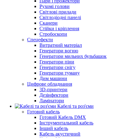
Пари і прожектори
Рухомі голови
Світлові прилади
Світлодіодні панелі
Сканери
Стійки і кріплення
Стробоскопи
Спецефекти
Витратний матеріал
Генератори вогню
Генератори мильних бульбашок
Генератори піни
Генератори снігу
Генератори туману
Дим машини
Цифрове обладнання
3D-принтери
Дезінфектори
Ламінатори
Кабелі та роз'єми
Готовий кабель
Готовий Кабель DMX
Інструментальний кабель
Інший кабель
Кабель акустичний