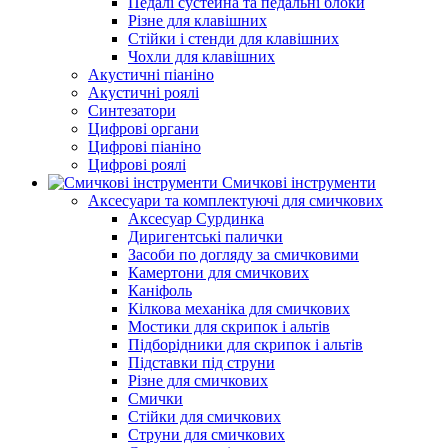
Педалі сустейна та педальні блоки
Різне для клавішних
Стійки і стенди для клавішних
Чохли для клавішних
Акустичні піаніно
Акустичні роялі
Синтезатори
Цифрові органи
Цифрові піаніно
Цифрові роялі
Смичкові інструменти
Аксесуари та комплектуючі для смичкових
Аксесуар Сурдинка
Диригентські палички
Засоби по догляду за смичковими
Камертони для смичкових
Каніфоль
Кілкова механіка для смичкових
Мостики для скрипок і альтів
Підборiдники для скрипок і альтів
Підставки під струни
Різне для смичкових
Смички
Стійки для смичкових
Струни для смичкових