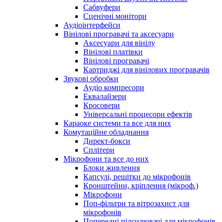
Сабвуфери
Сценічні монітори
Аудіоінтерфейси
Вінілові програвачі та аксесуари
Аксесуари для вінілу
Вінілові платівки
Вінілові програвачі
Картриджі для вінілових програвачів
Звукові обробки
Аудіо компресори
Еквалайзери
Кросовери
Універсальні процесори ефектів
Караоке системи та все для них
Комутаційне обладнання
Директ-бокси
Сплітери
Мікрофони та все до них
Блоки живлення
Капсулі, решітки до мікрофонів
Кронштейни, кріплення (мікроф.)
Мікрофони
Поп-фільтри та вітрозахист для
мікрофонів
Попередні підсилювачі для мікрофонів