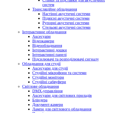
Стійки та підставки для акустичних
систем
Трансляційне обладнання
Настінні акустичні системи
Підвісні акустичні системи
Рупорні акустичні системи
Стельові акустичні системи
Інтерактивне обладнання
Аксесуари
Відеокамери
Відеообладнання
Інтерактивні дошки
Інтерактивні панелі
Підсилювачі та розподілювачі сигналу
Обладнання для студії
Аксесуари для студії
Студійні мікрофони та системи
Студійні монітори
Студійні сабвуфери
Світлове обладнання
DMX-управління
Аксесуари для світлових приладів
Бліндера
Документ-камери
Лампи для світлового обладнання