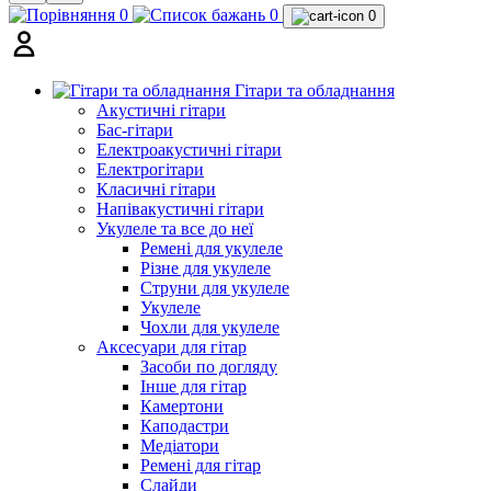
0
0
0
Гітари та обладнання
Акустичні гітари
Бас-гітари
Електроакустичні гітари
Електрогітари
Класичні гітари
Напівакустичні гітари
Укулеле та все до неї
Ремені для укулеле
Різне для укулеле
Струни для укулеле
Укулеле
Чохли для укулеле
Аксесуари для гітар
Засоби по догляду
Інше для гітар
Камертони
Каподастри
Медіатори
Ремені для гітар
Слайди