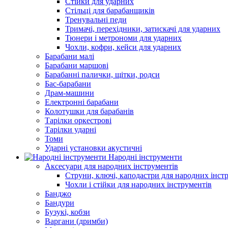
Стійки для ударних
Стільці для барабанщиків
Тренувальні педи
Тримачі, перехідники, затискачі для ударних
Тюнери і метрономи для ударних
Чохли, кофри, кейси для ударних
Барабани малі
Барабани маршові
Барабанні палички, щітки, родси
Бас-барабани
Драм-машини
Електронні барабани
Колотушки для барабанів
Тарілки оркестрові
Тарілки ударні
Томи
Ударні установки акустичні
Народні інструменти
Аксесуари для народних інструментів
Струни, ключі, каподастри для народних інст
Чохли і стійки для народних інструментів
Банджо
Бандури
Бузукі, кобзи
Варгани (дримби)