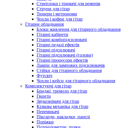
Стреплоки і тримачі для ременів
Струни для гітар
Тюнери і метрономи
Чохли і кофри для гітар
Гітарне обладнання
Блоки живлення для гітарного обладнання
Гітарні кабінети
Гітарні комбопідсилювачі
Гітарні педалі ефектів
Гітарні підсилювачі
Гітарні підсилювачі (голови)
Гітарні процесори ефектів
Лампи для лампових підсилювачів
Стійки для гітарного обладнання
Футсвіч
Чохли і кейси для гітарного обладнання
Комплектуючі для гітар
Бриджі, тремоло для гітар
Гвинти
Звукознімачі для гітар
Кілкова механіка для гітар
Перемикачі
Пікгарди, накладки, панелі
Поріжки
Потенціометри, ручки