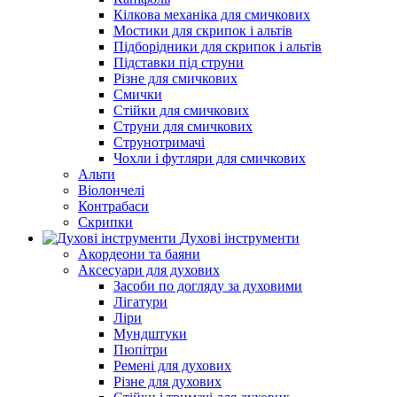
Кілкова механіка для смичкових
Мостики для скрипок і альтів
Підборiдники для скрипок і альтів
Підставки під струни
Різне для смичкових
Смички
Стійки для смичкових
Струни для смичкових
Струнотримачі
Чохли і футляри для смичкових
Альти
Віолончелі
Контрабаси
Скрипки
Духові інструменти
Акордеони та баяни
Аксесуари для духових
Засоби по догляду за духовими
Лігатури
Ліри
Мундштуки
Пюпітри
Ремені для духових
Різне для духових