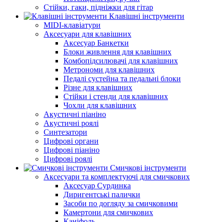
Стійки, гаки, підніжки для гітар
Клавішні інструменти
MIDI-клавіатури
Аксесуари для клавішних
Аксесуар Банкетки
Блоки живлення для клавішних
Комбопідсилювачі для клавішних
Метрономи для клавішних
Педалі сустейна та педальні блоки
Різне для клавішних
Стійки і стенди для клавішних
Чохли для клавішних
Акустичні піаніно
Акустичні роялі
Синтезатори
Цифрові органи
Цифрові піаніно
Цифрові роялі
Смичкові інструменти
Аксесуари та комплектуючі для смичкових
Аксесуар Сурдинка
Диригентські палички
Засоби по догляду за смичковими
Камертони для смичкових
Каніфоль