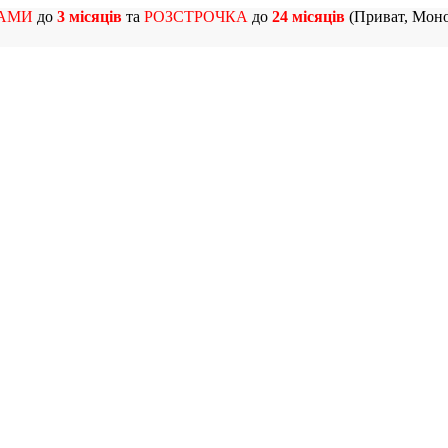
АМИ
до
3 місяців
та
РОЗСТРОЧКА
до
24 місяців
(Приват, Моно