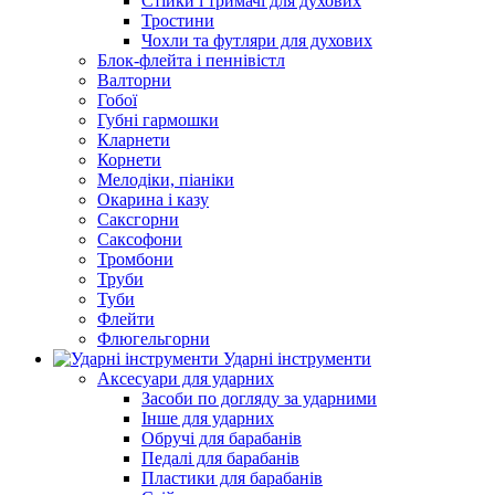
Стійки і тримачі для духових
Тростини
Чохли та футляри для духових
Блок-флейта і пеннівістл
Валторни
Гобої
Губні гармошки
Кларнети
Корнети
Мелодіки, піаніки
Окарина і казу
Саксгорни
Саксофони
Тромбони
Труби
Туби
Флейти
Флюгельгорни
Ударні інструменти
Аксесуари для ударних
Засоби по догляду за ударними
Інше для ударних
Обручі для барабанів
Педалі для барабанів
Пластики для барабанів