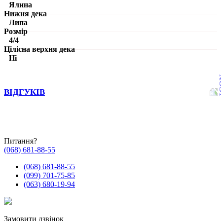
Ялина
Нижня дека
Липа
Розмір
4/4
Цілісна верхня дека
Ні
ВІДГУКІВ
Питання?
(068) 681-88-55
(068) 681-88-55
(099) 701-75-85
(063) 680-19-94
Замовити дзвінок