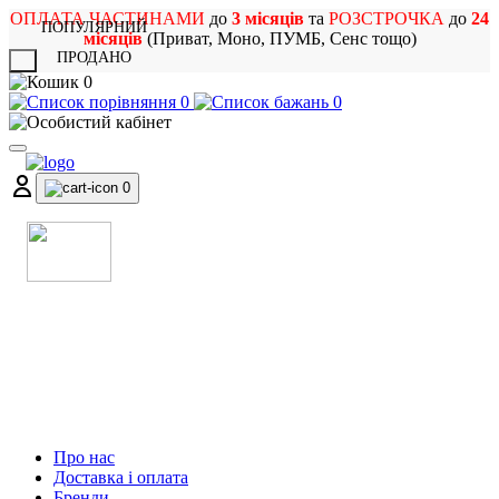
ОПЛАТА ЧАСТИНАМИ
до
3 місяців
та
РОЗСТРОЧКА
до
24
ПОПУЛЯРНИЙ
місяців
(Приват, Моно, ПУМБ, Сенс тощо)
ПРОДАНО
X
0
0
0
0
МАГАЗИН
МУЗИЧНИХ ІНСТРУМЕНТІВ
ТА РОК АТРИБУТИКИ
Про нас
Доставка і оплата
Бренди