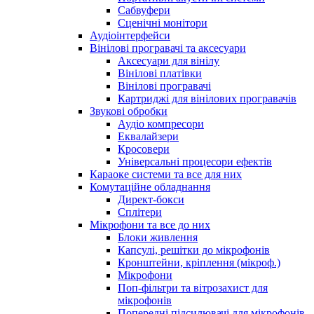
Сабвуфери
Сценічні монітори
Аудіоінтерфейси
Вінілові програвачі та аксесуари
Аксесуари для вінілу
Вінілові платівки
Вінілові програвачі
Картриджі для вінілових програвачів
Звукові обробки
Аудіо компресори
Еквалайзери
Кросовери
Універсальні процесори ефектів
Караоке системи та все для них
Комутаційне обладнання
Директ-бокси
Сплітери
Мікрофони та все до них
Блоки живлення
Капсулі, решітки до мікрофонів
Кронштейни, кріплення (мікроф.)
Мікрофони
Поп-фільтри та вітрозахист для
мікрофонів
Попередні підсилювачі для мікрофонів