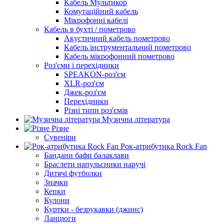
Кабель Мультикор
Комутаційний кабель
Мікрофонні кабелі
Кабель в бухті / пометрово
Акустичний кабель пометрово
Кабель інструментальний пометрово
Кабель мікрофонний пометрово
Роз'єми і перехідники
SPEAKON-роз'єм
XLR-роз'єм
Джек-роз'єм
Перехідники
Різні типи роз'ємів
Музична література
Різне
Сувеніри
Рок-атрибутика Rock Fan
Бандани бафи балаклави
Браслети напульсники наручі
Дитячі футболки
Значки
Кепки
Кулони
Куртки - безрукавки (джинс)
Ланцюги