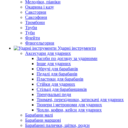
Мелодіки, піаніки
Окарина і казу
Саксгорни
Саксофони
Тромбони
Труби
Туби
Флейти
Флюгельгорни
Ударні інструменти
Аксесуари для ударних
Засоби по догляду за ударними
Інше для ударних
Обручі для барабанів
Педалі для барабанів
Пластики для барабанів
Стійки для ударних
Стільці для барабанщиків
Тренувальні педи
Тримачі, перехідники, затискачі для ударних
Тюнери і метрономи для ударних
Чохли, кофри, кейси для ударних
Барабани малі
Барабани маршові
Барабанні палички, щітки, родси