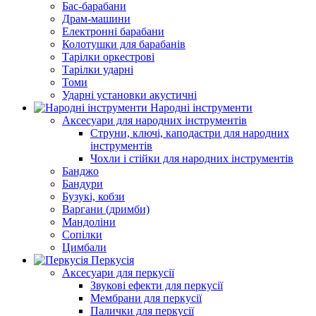
Бас-барабани
Драм-машини
Електронні барабани
Колотушки для барабанів
Тарілки оркестрові
Тарілки ударні
Томи
Ударні установки акустичні
Народні інструменти
Аксесуари для народних інструментів
Струни, ключі, каподастри для народних
інструментів
Чохли і стійки для народних інструментів
Банджо
Бандури
Бузукі, кобзи
Варгани (дримби)
Мандоліни
Сопілки
Цимбали
Перкусія
Аксесуари для перкусії
Звукові ефекти для перкусії
Мембрани для перкусії
Палички для перкусії