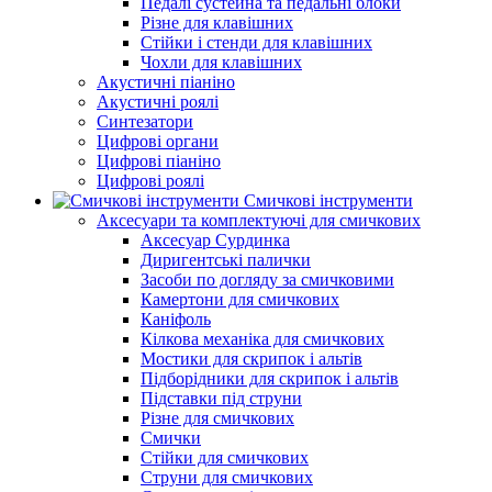
Педалі сустейна та педальні блоки
Різне для клавішних
Стійки і стенди для клавішних
Чохли для клавішних
Акустичні піаніно
Акустичні роялі
Синтезатори
Цифрові органи
Цифрові піаніно
Цифрові роялі
Смичкові інструменти
Аксесуари та комплектуючі для смичкових
Аксесуар Сурдинка
Диригентські палички
Засоби по догляду за смичковими
Камертони для смичкових
Каніфоль
Кілкова механіка для смичкових
Мостики для скрипок і альтів
Підборiдники для скрипок і альтів
Підставки під струни
Різне для смичкових
Смички
Стійки для смичкових
Струни для смичкових