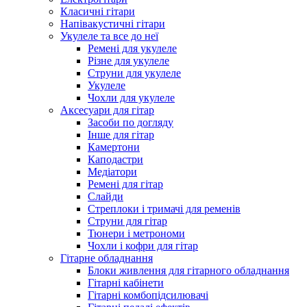
Класичні гітари
Напівакустичні гітари
Укулеле та все до неї
Ремені для укулеле
Різне для укулеле
Струни для укулеле
Укулеле
Чохли для укулеле
Аксесуари для гітар
Засоби по догляду
Інше для гітар
Камертони
Каподастри
Медіатори
Ремені для гітар
Слайди
Стреплоки і тримачі для ременів
Струни для гітар
Тюнери і метрономи
Чохли і кофри для гітар
Гітарне обладнання
Блоки живлення для гітарного обладнання
Гітарні кабінети
Гітарні комбопідсилювачі