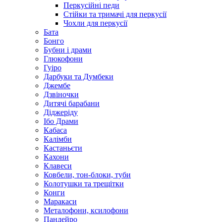
Перкусійні педи
Стійки та тримачі для перкусії
Чохли для перкусії
Бата
Бонго
Бубни і драми
Глюкофони
Гуіро
Дарбуки та Думбеки
Джембе
Дзвіночки
Дитячі барабани
Діджеріду
Ібо Драми
Кабаса
Калімби
Кастаньєти
Кахони
Клавеси
Ковбели, тон-блоки, туби
Колотушки та трещітки
Конги
Маракаси
Металофони, ксилофони
Пандейро