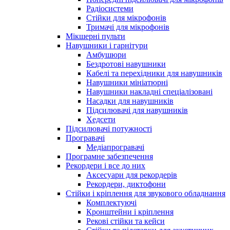
Радіосистеми
Стійки для мікрофонів
Тримачі для мікрофонів
Мікшерні пульти
Навушники і гарнітури
Амбушюри
Бездротові навушники
Кабелі та перехідники для навушників
Навушники мініатюрні
Навушники накладні спеціалізовані
Насадки для навушників
Підсилювачі для навушників
Хедсети
Підсилювачі потужності
Програвачі
Медіапрогравачі
Програмне забезпечення
Рекордери і все до них
Аксесуари для рекордерів
Рекордери, диктофони
Стійки і кріплення для звукового обладнання
Комплектуючі
Кронштейни і кріплення
Рекові стійки та кейси