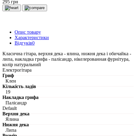
295 грн
Опис товару
Характеристики
Відгуків
0
Класична гітара, верхня дека - ялина, нижня дека і обичайка -
липа, накладка грифа - палісандр, нікелерованная фурнітура,
колір натуральний
Електрогітара
Гриф
Клен
Кількість ладів
19
Накладка грифа
Палісандр
Default
Верхня дека
Ялина
Нижня дека
Липа
Розмір