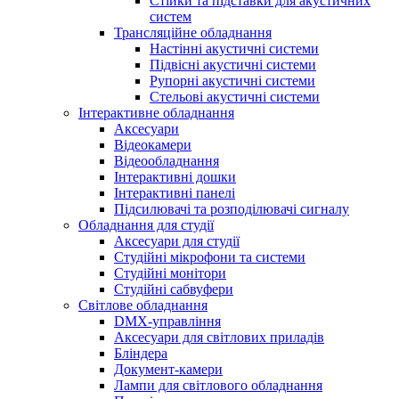
Стійки та підставки для акустичних
систем
Трансляційне обладнання
Настінні акустичні системи
Підвісні акустичні системи
Рупорні акустичні системи
Стельові акустичні системи
Інтерактивне обладнання
Аксесуари
Відеокамери
Відеообладнання
Інтерактивні дошки
Інтерактивні панелі
Підсилювачі та розподілювачі сигналу
Обладнання для студії
Аксесуари для студії
Студійні мікрофони та системи
Студійні монітори
Студійні сабвуфери
Світлове обладнання
DMX-управління
Аксесуари для світлових приладів
Бліндера
Документ-камери
Лампи для світлового обладнання