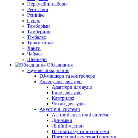
Перкусійні набори
Рейнстіки
Репініко
Сурдо
Тамборіми
Тамбурини
Тімбалес
Трикутники
Ханги
Чаймес
Шейкери
Обладнання
Звукове обладнання
DJ-мікшери та контролери
Аксесуари для аудіо
Адаптери для аудіо
Інше для аудіо
Картриджі
Чохли для аудіо
Акустичні системи
Активні акустичні системи
Динаміки
Лінійні масиви
Пасивні акустичні системи
Портативні акустичні системи