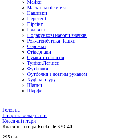
Майки
Маски на обличчя
Нашивки
Перстені
Пірсінг
Плакати
Подарункові набори значків
Рок-атрибутика Чашки
Сережки
Стікерпаки
Сумки та шопери
Туніки,Легінси
Футболки
Футболки з довгим рукавом
Худі, кенгуру
Шапки
Шарфи
Головна
Гітари та обладнання
Класичні гітари
Класична гітара Rockdale SYC40
295 грн