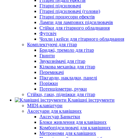
Гітарні педалі ефектів
Гітарні підсилювачі
Гітарні підсилювачі (голови)
Гітарні процесори ефектів
Лампи для лампових підсилювачів
Стійки для гітарного обладнання
Футсвіч
Чохли і кейси для гітарного обладнання
Комплектуючі для гітар
Бриджі, тремоло для гітар
Гвинти
Звукознімачі для гітар
Кілкова механіка для гітар
Перемикачі
Пікгарди, накладки, панелі
Поріжки
Потенціометри, ручки
Стійки, гаки, підніжки для гітар
Клавішні інструменти
MIDI-клавіатури
Аксесуари для клавішних
Аксесуар Банкетки
Блоки живлення для клавішних
Комбопідсилювачі для клавішних
Метрономи для клавішних