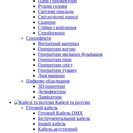
Пари і прожектори
Рухомі голови
Світлові прилади
Світлодіодні панелі
Сканери
Стійки і кріплення
Стробоскопи
Спецефекти
Витратний матеріал
Генератори вогню
Генератори мильних бульбашок
Генератори піни
Генератори снігу
Генератори туману
Дим машини
Цифрове обладнання
3D-принтери
Дезінфектори
Ламінатори
Кабелі та роз'єми
Готовий кабель
Готовий Кабель DMX
Інструментальний кабель
Інший кабель
Кабель акустичний