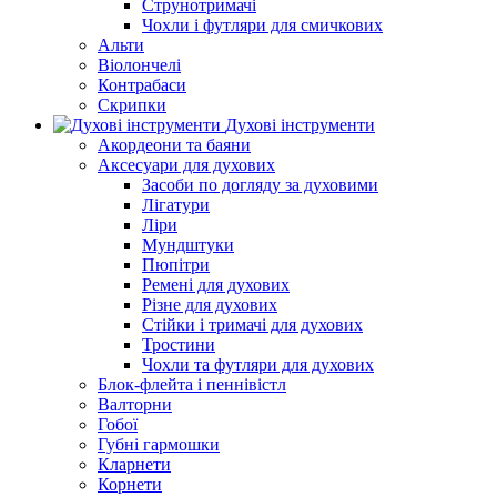
Струнотримачі
Чохли і футляри для смичкових
Альти
Віолончелі
Контрабаси
Скрипки
Духові інструменти
Акордеони та баяни
Аксесуари для духових
Засоби по догляду за духовими
Лігатури
Ліри
Мундштуки
Пюпітри
Ремені для духових
Різне для духових
Стійки і тримачі для духових
Тростини
Чохли та футляри для духових
Блок-флейта і пеннівістл
Валторни
Гобої
Губні гармошки
Кларнети
Корнети