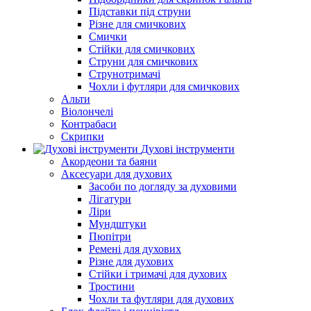
Підставки під струни
Різне для смичкових
Смички
Стійки для смичкових
Струни для смичкових
Струнотримачі
Чохли і футляри для смичкових
Альти
Віолончелі
Контрабаси
Скрипки
Духові інструменти
Акордеони та баяни
Аксесуари для духових
Засоби по догляду за духовими
Лігатури
Ліри
Мундштуки
Пюпітри
Ремені для духових
Різне для духових
Стійки і тримачі для духових
Тростини
Чохли та футляри для духових