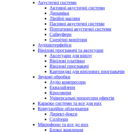
Акустичні системи
Активні акустичні системи
Динаміки
Лінійні масиви
Пасивні акустичні системи
Портативні акустичні системи
Сабвуфери
Сценічні монітори
Аудіоінтерфейси
Вінілові програвачі та аксесуари
Аксесуари для вінілу
Вінілові платівки
Вінілові програвачі
Картриджі для вінілових програвачів
Звукові обробки
Аудіо компресори
Еквалайзери
Кросовери
Універсальні процесори ефектів
Караоке системи та все для них
Комутаційне обладнання
Директ-бокси
Сплітери
Мікрофони та все до них
Блоки живлення