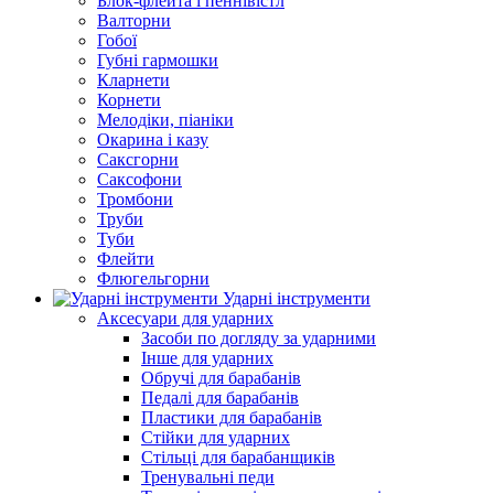
Блок-флейта і пеннівістл
Валторни
Гобої
Губні гармошки
Кларнети
Корнети
Мелодіки, піаніки
Окарина і казу
Саксгорни
Саксофони
Тромбони
Труби
Туби
Флейти
Флюгельгорни
Ударні інструменти
Аксесуари для ударних
Засоби по догляду за ударними
Інше для ударних
Обручі для барабанів
Педалі для барабанів
Пластики для барабанів
Стійки для ударних
Стільці для барабанщиків
Тренувальні педи