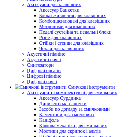
Аксесуари для клавішних
Аксесуар Банкетки
Блоки живлення для клавішних
Комбопідсилювачі для клавішних
Метрономи для клавішних
Педалі сустейна та педальні блоки
Різне для клавішних
Стійки і стенди для клавішних
Чохли для клавішних
Акустичні піаніно
Акустичні роялі
Синтезатори
Цифрові органи
Цифрові піаніно
Цифрові роялі
Смичкові інструменти
Аксесуари та комплектуючі для смичкових
Аксесуар Сурдинка
Диригентські палички
Засоби по догляду за смичковими
Камертони для смичкових
Каніфоль
Кілкова механіка для смичкових
Мостики для скрипок і альтів
Підборiдники для скрипок і альтів