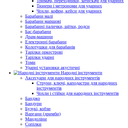
Тримачі, перехідники, затискачі для ударних
Тюнери і метрономи для ударних
Чохли, кофри, кейси для ударних
Барабани малі
Барабани маршові
Барабанні палички, щітки, родси
Бас-барабани
Драм-машини
Електронні барабани
Колотушки для барабанів
Тарілки оркестрові
Тарілки ударні
Томи
Ударні установки акустичні
Народні інструменти
Аксесуари для народних інструментів
Струни, ключі, каподастри для народних
інструментів
Чохли і стійки для народних інструментів
Банджо
Бандури
Бузукі, кобзи
Варгани (дримби)
Мандоліни
Сопілки