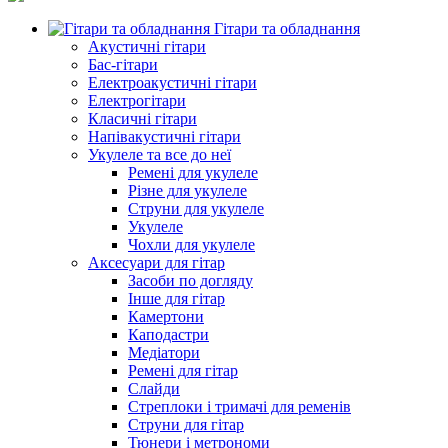
Гітари та обладнання
Акустичні гітари
Бас-гітари
Електроакустичні гітари
Електрогітари
Класичні гітари
Напівакустичні гітари
Укулеле та все до неї
Ремені для укулеле
Різне для укулеле
Струни для укулеле
Укулеле
Чохли для укулеле
Аксесуари для гітар
Засоби по догляду
Інше для гітар
Камертони
Каподастри
Медіатори
Ремені для гітар
Слайди
Стреплоки і тримачі для ременів
Струни для гітар
Тюнери і метрономи