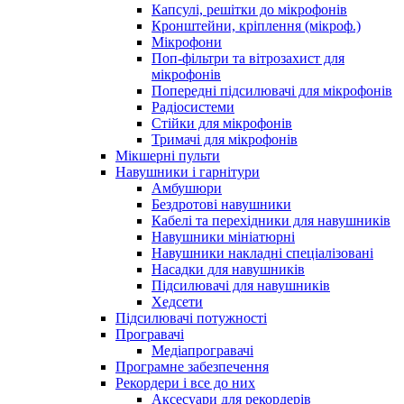
Капсулі, решітки до мікрофонів
Кронштейни, кріплення (мікроф.)
Мікрофони
Поп-фільтри та вітрозахист для
мікрофонів
Попередні підсилювачі для мікрофонів
Радіосистеми
Стійки для мікрофонів
Тримачі для мікрофонів
Мікшерні пульти
Навушники і гарнітури
Амбушюри
Бездротові навушники
Кабелі та перехідники для навушників
Навушники мініатюрні
Навушники накладні спеціалізовані
Насадки для навушників
Підсилювачі для навушників
Хедсети
Підсилювачі потужності
Програвачі
Медіапрогравачі
Програмне забезпечення
Рекордери і все до них
Аксесуари для рекордерів