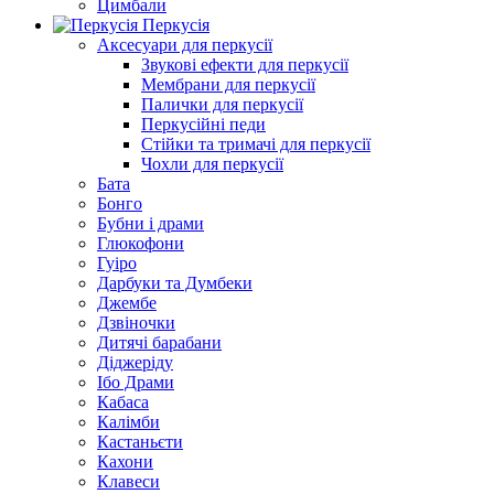
Цимбали
Перкусія
Аксесуари для перкусії
Звукові ефекти для перкусії
Мембрани для перкусії
Палички для перкусії
Перкусійні педи
Стійки та тримачі для перкусії
Чохли для перкусії
Бата
Бонго
Бубни і драми
Глюкофони
Гуіро
Дарбуки та Думбеки
Джембе
Дзвіночки
Дитячі барабани
Діджеріду
Ібо Драми
Кабаса
Калімби
Кастаньєти
Кахони
Клавеси