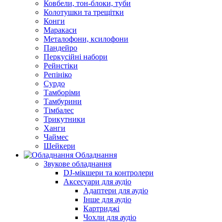
Ковбели, тон-блоки, туби
Колотушки та трещітки
Конги
Маракаси
Металофони, ксилофони
Пандейро
Перкусійні набори
Рейнстіки
Репініко
Сурдо
Тамборіми
Тамбурини
Тімбалес
Трикутники
Ханги
Чаймес
Шейкери
Обладнання
Звукове обладнання
DJ-мікшери та контролери
Аксесуари для аудіо
Адаптери для аудіо
Інше для аудіо
Картриджі
Чохли для аудіо