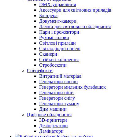
DMX-управління
Аксесуари для світлових приладів
Бліндера
Документ-камери
Лампи для світлового обладнання
Пари і прожектори
Рухомі голови
Світлові прилади
Світлодіодні панелі
Сканери
Стійки і кріплення
Стробоскопи
Спецефекти
Витратний матеріал
Генератори вогню
Генератори мильних бульбашок
Генератори піни
Генератори снігу
Генератори туману
Дим машини
Цифрове обладнання
3D-принтери
Дезінфектори
Ламінатори
Кабелі та роз'єми