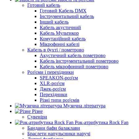
Готовий кабель
Готовий Кабель DMX
Інструментальний кабель
Інший кабель
Кабель акустичний
Кабель Мультикор
Комутаційний кабель
Мікрофонні кабелі
Кабель в бухті / пометрово
Акустичний кабель пометрово
Кабель інструментальний пометрово
Кабель мікрофонний пометрово
Роз'єми і перехідники
SPEAKON-роз'єм
XLR-роз'єм
Джек-роз'єм
Перехідники
Різні типи роз'ємів
Музична література
Різне
Сувеніри
Рок-атрибутика Rock Fan
Бандани бафи балаклави
Браслети напульсники наручі