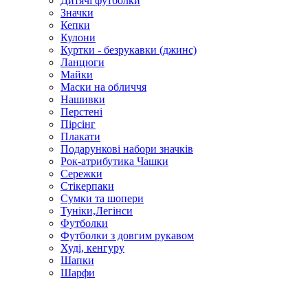
Дитячі футболки
Значки
Кепки
Кулони
Куртки - безрукавки (джинс)
Ланцюги
Майки
Маски на обличчя
Нашивки
Перстені
Пірсінг
Плакати
Подарункові набори значків
Рок-атрибутика Чашки
Сережки
Стікерпаки
Сумки та шопери
Туніки,Легінси
Футболки
Футболки з довгим рукавом
Худі, кенгуру
Шапки
Шарфи