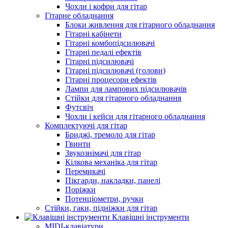
Чохли і кофри для гітар
Гітарне обладнання
Блоки живлення для гітарного обладнання
Гітарні кабінети
Гітарні комбопідсилювачі
Гітарні педалі ефектів
Гітарні підсилювачі
Гітарні підсилювачі (голови)
Гітарні процесори ефектів
Лампи для лампових підсилювачів
Стійки для гітарного обладнання
Футсвіч
Чохли і кейси для гітарного обладнання
Комплектуючі для гітар
Бриджі, тремоло для гітар
Гвинти
Звукознімачі для гітар
Кілкова механіка для гітар
Перемикачі
Пікгарди, накладки, панелі
Поріжки
Потенціометри, ручки
Стійки, гаки, підніжки для гітар
Клавішні інструменти
MIDI-клавіатури