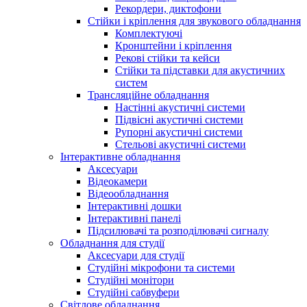
Рекордери, диктофони
Стійки і кріплення для звукового обладнання
Комплектуючі
Кронштейни і кріплення
Рекові стійки та кейси
Стійки та підставки для акустичних
систем
Трансляційне обладнання
Настінні акустичні системи
Підвісні акустичні системи
Рупорні акустичні системи
Стельові акустичні системи
Інтерактивне обладнання
Аксесуари
Відеокамери
Відеообладнання
Інтерактивні дошки
Інтерактивні панелі
Підсилювачі та розподілювачі сигналу
Обладнання для студії
Аксесуари для студії
Студійні мікрофони та системи
Студійні монітори
Студійні сабвуфери
Світлове обладнання