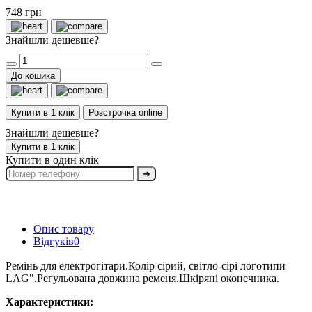
748 грн
Знайшли дешевше?
До кошика
Купити в 1 клік
Розстрочка online
Знайшли дешевше?
Купити в 1 клік
Купити в один клік
➔
Опис товару
Відгуків
0
Ремінь для електрогітари.Колір сірий, світло-сірі логотипи
LAG".Регульована довжина ременя.Шкіряні оконечника.
Характеристики: