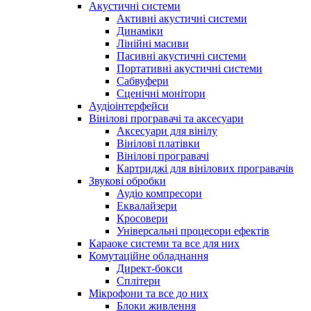
Акустичні системи
Активні акустичні системи
Динаміки
Лінійні масиви
Пасивні акустичні системи
Портативні акустичні системи
Сабвуфери
Сценічні монітори
Аудіоінтерфейси
Вінілові програвачі та аксесуари
Аксесуари для вінілу
Вінілові платівки
Вінілові програвачі
Картриджі для вінілових програвачів
Звукові обробки
Аудіо компресори
Еквалайзери
Кросовери
Універсальні процесори ефектів
Караоке системи та все для них
Комутаційне обладнання
Директ-бокси
Сплітери
Мікрофони та все до них
Блоки живлення