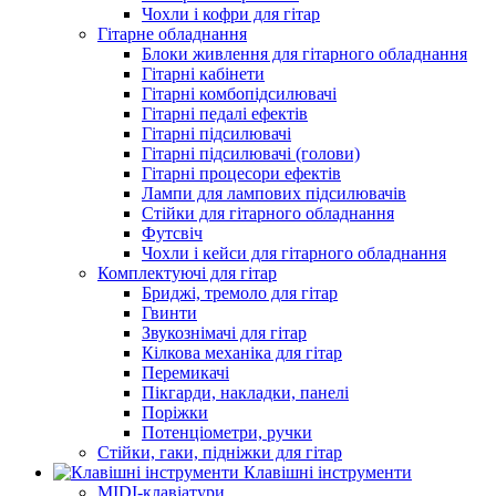
Чохли і кофри для гітар
Гітарне обладнання
Блоки живлення для гітарного обладнання
Гітарні кабінети
Гітарні комбопідсилювачі
Гітарні педалі ефектів
Гітарні підсилювачі
Гітарні підсилювачі (голови)
Гітарні процесори ефектів
Лампи для лампових підсилювачів
Стійки для гітарного обладнання
Футсвіч
Чохли і кейси для гітарного обладнання
Комплектуючі для гітар
Бриджі, тремоло для гітар
Гвинти
Звукознімачі для гітар
Кілкова механіка для гітар
Перемикачі
Пікгарди, накладки, панелі
Поріжки
Потенціометри, ручки
Стійки, гаки, підніжки для гітар
Клавішні інструменти
MIDI-клавіатури