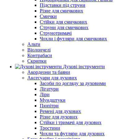
Підставки під струни
Різне для смичкових
Смички
Стійки для смичкових
Струни для смичкових
Струнотримачі
Чохли і футляри для смичкових
Альти
Віолончелі
Контрабаси
Скрипки
Духові інструменти
Акордеони та баяни
Аксесуари для духових
Засоби по догляду за духовими
Лігатури
Ліри
Мундштуки
Пюпітри
Ремені для духових
Різне для духових
Стійки і тримачі для духових
Тростини
Чохли та футляри для духових