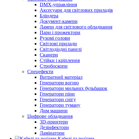
DMX-управління
Аксесуари для світлових приладів
Бліндера
Документ-камери
Лампи для світлового обладнання
Пари і прожектори
Рухомі голови
Світлові прилади
Світлодіодні панелі
Сканери
Стійки і кріплення
Стробоскопи
Спецефекти
Витратний матеріал
Генератори вогню
Генератори мильних бульбашок
Генератори піни
Генератори снігу
Генератори туману
Дим машини
Цифрове обладнання
3D-принтери
Дезінфектори
Ламінатори
Кабелі та роз'єми