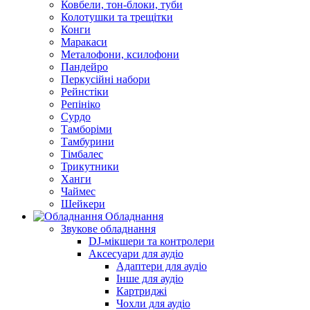
Ковбели, тон-блоки, туби
Колотушки та трещітки
Конги
Маракаси
Металофони, ксилофони
Пандейро
Перкусійні набори
Рейнстіки
Репініко
Сурдо
Тамборіми
Тамбурини
Тімбалес
Трикутники
Ханги
Чаймес
Шейкери
Обладнання
Звукове обладнання
DJ-мікшери та контролери
Аксесуари для аудіо
Адаптери для аудіо
Інше для аудіо
Картриджі
Чохли для аудіо