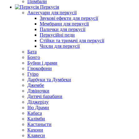
Цимбали
Перкусія
Аксесуари для перкусії
Звукові ефекти для перкусії
Мембрани для перкусії
Палички для перкусії
Перкусійні педи
Стійки та тримачі для перкусії
Чохли для перкусії
Бата
Бонго
Бубни і драми
Глюкофони
Гуіро
Дарбуки та Думбеки
Джембе
Дзвіночки
Дитячі барабани
Діджеріду
Ібо Драми
Кабаса
Калімби
Кастаньєти
Кахони
Клавеси