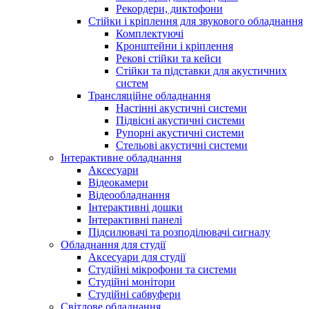
Рекордери, диктофони
Стійки і кріплення для звукового обладнання
Комплектуючі
Кронштейни і кріплення
Рекові стійки та кейси
Стійки та підставки для акустичних
систем
Трансляційне обладнання
Настінні акустичні системи
Підвісні акустичні системи
Рупорні акустичні системи
Стельові акустичні системи
Інтерактивне обладнання
Аксесуари
Відеокамери
Відеообладнання
Інтерактивні дошки
Інтерактивні панелі
Підсилювачі та розподілювачі сигналу
Обладнання для студії
Аксесуари для студії
Студійні мікрофони та системи
Студійні монітори
Студійні сабвуфери
Світлове обладнання