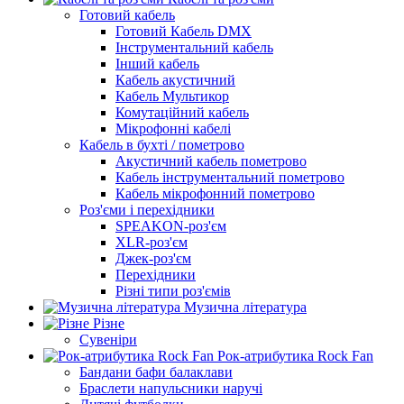
Готовий кабель
Готовий Кабель DMX
Інструментальний кабель
Інший кабель
Кабель акустичний
Кабель Мультикор
Комутаційний кабель
Мікрофонні кабелі
Кабель в бухті / пометрово
Акустичний кабель пометрово
Кабель інструментальний пометрово
Кабель мікрофонний пометрово
Роз'єми і перехідники
SPEAKON-роз'єм
XLR-роз'єм
Джек-роз'єм
Перехідники
Різні типи роз'ємів
Музична література
Різне
Сувеніри
Рок-атрибутика Rock Fan
Бандани бафи балаклави
Браслети напульсники наручі