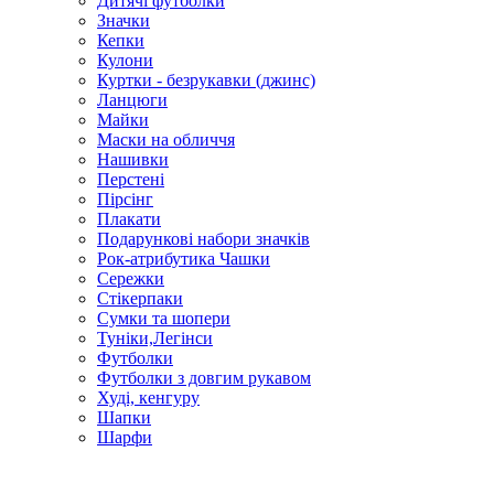
Дитячі футболки
Значки
Кепки
Кулони
Куртки - безрукавки (джинс)
Ланцюги
Майки
Маски на обличчя
Нашивки
Перстені
Пірсінг
Плакати
Подарункові набори значків
Рок-атрибутика Чашки
Сережки
Стікерпаки
Сумки та шопери
Туніки,Легінси
Футболки
Футболки з довгим рукавом
Худі, кенгуру
Шапки
Шарфи