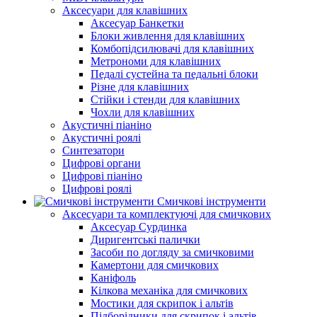
Аксесуари для клавішних
Аксесуар Банкетки
Блоки живлення для клавішних
Комбопідсилювачі для клавішних
Метрономи для клавішних
Педалі сустейна та педальні блоки
Різне для клавішних
Стійки і стенди для клавішних
Чохли для клавішних
Акустичні піаніно
Акустичні роялі
Синтезатори
Цифрові органи
Цифрові піаніно
Цифрові роялі
Смичкові інструменти
Аксесуари та комплектуючі для смичкових
Аксесуар Сурдинка
Диригентські палички
Засоби по догляду за смичковими
Камертони для смичкових
Каніфоль
Кілкова механіка для смичкових
Мостики для скрипок і альтів
Підборiдники для скрипок і альтів