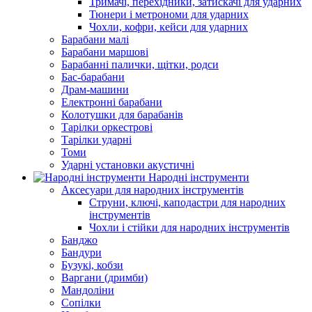
Тримачі, перехідники, затискачі для ударних
Тюнери і метрономи для ударних
Чохли, кофри, кейси для ударних
Барабани малі
Барабани маршові
Барабанні палички, щітки, родси
Бас-барабани
Драм-машини
Електронні барабани
Колотушки для барабанів
Тарілки оркестрові
Тарілки ударні
Томи
Ударні установки акустичні
Народні інструменти
Аксесуари для народних інструментів
Струни, ключі, каподастри для народних
інструментів
Чохли і стійки для народних інструментів
Банджо
Бандури
Бузукі, кобзи
Варгани (дримби)
Мандоліни
Сопілки