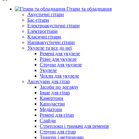
Гітари та обладнання
Акустичні гітари
Бас-гітари
Електроакустичні гітари
Електрогітари
Класичні гітари
Напівакустичні гітари
Укулеле та все до неї
Ремені для укулеле
Різне для укулеле
Струни для укулеле
Укулеле
Чохли для укулеле
Аксесуари для гітар
Засоби по догляду
Інше для гітар
Камертони
Каподастри
Медіатори
Ремені для гітар
Слайди
Стреплоки і тримачі для ременів
Струни для гітар
Тюнери і метрономи