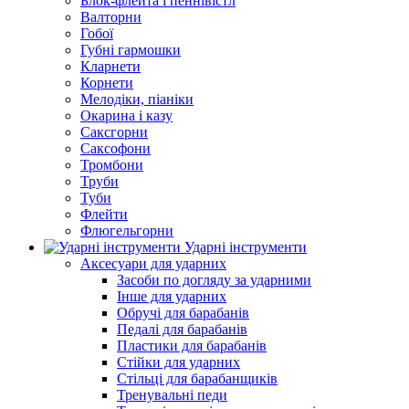
Блок-флейта і пеннівістл
Валторни
Гобої
Губні гармошки
Кларнети
Корнети
Мелодіки, піаніки
Окарина і казу
Саксгорни
Саксофони
Тромбони
Труби
Туби
Флейти
Флюгельгорни
Ударні інструменти
Аксесуари для ударних
Засоби по догляду за ударними
Інше для ударних
Обручі для барабанів
Педалі для барабанів
Пластики для барабанів
Стійки для ударних
Стільці для барабанщиків
Тренувальні педи