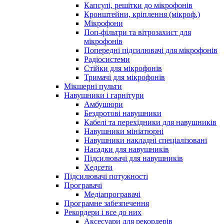
Капсулі, решітки до мікрофонів
Кронштейни, кріплення (мікроф.)
Мікрофони
Поп-фільтри та вітрозахист для
мікрофонів
Попередні підсилювачі для мікрофонів
Радіосистеми
Стійки для мікрофонів
Тримачі для мікрофонів
Мікшерні пульти
Навушники і гарнітури
Амбушюри
Бездротові навушники
Кабелі та перехідники для навушників
Навушники мініатюрні
Навушники накладні спеціалізовані
Насадки для навушників
Підсилювачі для навушників
Хедсети
Підсилювачі потужності
Програвачі
Медіапрогравачі
Програмне забезпечення
Рекордери і все до них
Аксесуари для рекордерів