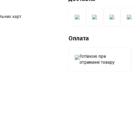
альних карт
Оплата
Готівкою при
отриманні товару
Кредитування
Оплата
частинами від
ПРИВАТБАНК
Детальніше про кредитува