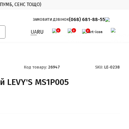
 ПУМБ, СЕНС ТОЩО)
X
(068) 681-88-55
ЗАМОВИТИ ДЗВІНОК
UA
RU
0
0
0
Код товару:
26947
SKU:
LE-0238
ий LEVY'S MS1P005