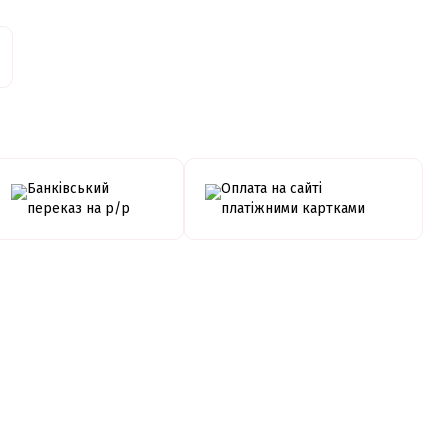
Банківський
Оплата на сайті
переказ на р/р
платіжними картками
Миттєва
Купівля
рострочка від
частинами від
ПРИВАТБАНК
monobank
ння